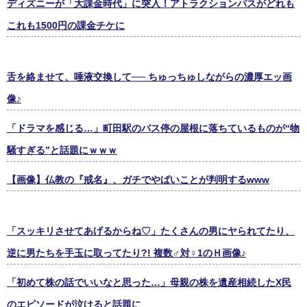
ディズニーが「大課金時代」に突入！アトラクションパスがどれも
これも1500円の課金チケに
舌を絡ませて、唾液交換して── ちゅっちゅしながらの濃厚エッ画
像♪
「ドラマを感じる…」町田駅のバス停の屋根に落ちているものが“物
騒すぎる”と話題にｗｗｗ
【画像】仏教の『戒名』、ガチでやばいことが判明するwww
「スッキリさせてあげるからね♡」たくさんの男にヤられてたり、
逆に男たちを手玉に取ってたり?! 複数♂対♀1のＨ画像♪
「初めて株の話でいいなと思った…」母親の株を遺産相続したX民
のエピソードが泣けると話題に