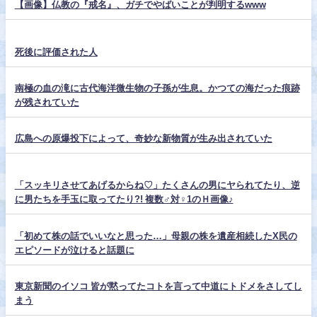
【画像】仏教の『戒名』、ガチでやばいことが判明するwww
死後に評価された人
南極の血の滝に古代海洋微生物の子孫が生息。かつての海だった痕跡
が残されていた
広島への原爆投下によって、奇妙な新物質が生み出されていた
「スッキリさせてあげるからね♡」たくさんの男にヤられてたり、逆
に男たちを手玉に取ってたり?! 複数♂対♀1のＨ画像♪
「初めて株の話でいいなと思った…」母親の株を遺産相続したX民の
エピソードが泣けると話題に
東京新聞のイソコ 皆が黙ってたコトを言って中道にトドメをさしてし
まう