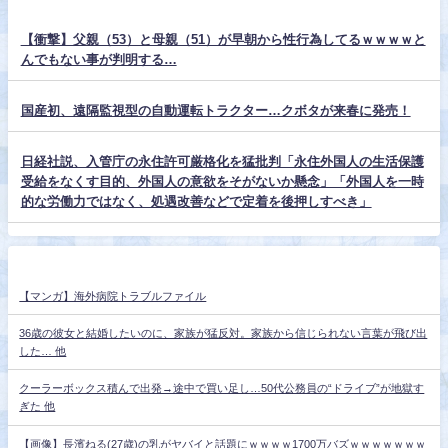
【衝撃】父親（53）と母親（51）が早朝から性行為してるｗｗｗｗと
んでもない事が判明する…
国産初、遠隔監視型の自動運転トラクター…クボタが来春に発売！
日経社説、入管庁の永住許可厳格化を猛批判「永住外国人の生活保護
受給をなくす目的、外国人の意欲をそがないか懸念」「外国人を一時
的な労働力ではなく、処遇改善などで定着を後押しすべき」
【マンガ】海外病院トラブルファイル
36歳の彼女と結婚したいのに、家族が猛反対。家族から信じられない言葉が飛び出
した… 他
クーラーボックス積んで出発→途中で買い足し…50代公務員の“ドライブ”が地獄す
ぎた 他
【画像】長濱ねる(27歳)の乳がヤバイと話題にｗｗｗｗ1700万バズｗｗｗｗｗｗｗ