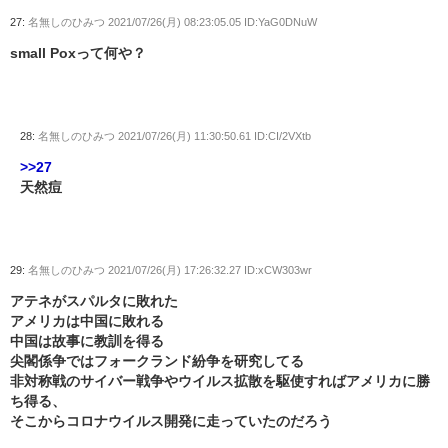
27:
名無しのひみつ
2021/07/26(月) 08:23:05.05 ID:YaG0DNuW
small Poxって何や？
28:
名無しのひみつ
2021/07/26(月) 11:30:50.61 ID:CI/2VXtb
>>27
天然痘
29:
名無しのひみつ
2021/07/26(月) 17:26:32.27 ID:xCW303wr
アテネがスパルタに敗れた
アメリカは中国に敗れる
中国は故事に教訓を得る
尖閣係争ではフォークランド紛争を研究してる
非対称戦のサイバー戦争やウイルス拡散を駆使すればアメリカに勝
ち得る、
そこからコロナウイルス開発に走っていたのだろう