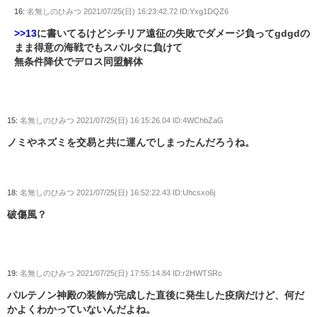
16:
名無しのひみつ
2021/07/25(日) 16:23:42.72 ID:Yxg1DQZ6
>>13
に書いてるけどシチリア遠征の失敗でダメージ負ってgdgdの
まま得意の海戦でもスパルタに負けて
無条件降伏でデロス同盟解体
15:
名無しのひみつ
2021/07/25(日) 16:15:26.04 ID:4WChbZaG
ノミやネズミを交易と共に運んでしまったんだろうね。
18:
名無しのひみつ
2021/07/25(日) 16:52:22.43 ID:Uhcsxo6j
破傷風？
19:
名無しのひみつ
2021/07/25(日) 17:55:14.84 ID:r2HWTSRc
パルテノン神殿の装飾が完成した直後に発生した疫病だけど、何だ
かよくわかっていないんだよね。