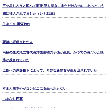
三ツ星しろうと即ハメ面接 話を聞きに来ただけなのに...あっという
間に挿入されてました（レナ21歳）
生きイキ 藤森ねね
死後に評価された人
南極の血の滝に古代海洋微生物の子孫が生息。かつての海だった痕
跡が残されていた
広島への原爆投下によって、奇妙な新物質が生み出されていた
すまん熊本やがコンビニに食品も水もない
いきなり円高