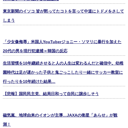
東京新聞のイソコ 皆が黙ってたコトを言って中道にトドメをさして
しまう
「少女像侮辱」米国人YouTuberジョニー・ソマリに暴行を加えた
20代の男を現行犯逮捕＝韓国の反応
生活習慣を10年継続させると人の人生は変わるんだと確信中。幼稚
園時代は足が遅かった子供と鬼ごっこしたり一緒にサッカー教室に
行ったりを10年続けた結果…
【悲報】国民民主党、結局日和って自民に譲歩しそう
磁気嵐、地球由来のイオンが主導…JAXAの衛星「あらせ」が観
測！