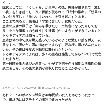
く」。
症状としては、「くしゃみ、かれ声」の後、胸部が侵されて「激し
い咳」を引き起こし、次に胃部が侵されて「胆汁の排出」「効果の
ない吐き戻し」「激しいけいれん」を引き起こすとある。
ここまで来ると、患者は「非常に苦しい」状態だった。
患者の皮膚の様子は「赤みを帯びたり、土気色になったりしてお
り、小さな膿疱（のうほう）や潰瘍（かいよう）ができている」と
トゥキディデスは描写している。
患者は体の中で炎が燃え盛っているかのような激しい熱を訴え、衣
服をすべて脱いだ。喉の渇きが止まらず、貯水槽に飛び込んだ人も
いた。その後は極度の不眠症に襲われたという。
トゥキディデスによれば、多くの患者は感染してから7～9日で死亡
したようだ。
第一段階を生き延びた患者も、やがて下痢を伴う深刻な潰瘍性の腸
炎に苦しみ、その後の衰弱が命取りになることが多かった。
3:
名無しのひみつ
2021/07/25(日) 15:14:01.46 ID:Vb+plKXC
あれ？、ペロポネソス戦争は30年間続いたんじゃなかったか？
で、最終的にはアテナイの勝利で終わっただろ