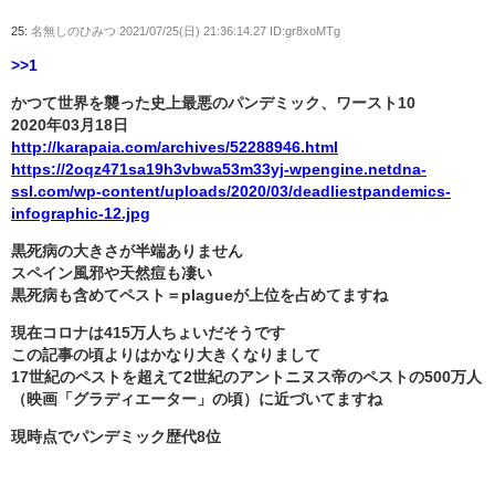
25:
名無しのひみつ
2021/07/25(日) 21:36:14.27 ID:gr8xoMTg
>>1
かつて世界を襲った史上最悪のパンデミック、ワースト10
2020年03月18日
http://karapaia.com/archives/52288946.html
https://2oqz471sa19h3vbwa53m33yj-wpengine.netdna-
ssl.com/wp-content/uploads/2020/03/deadliestpandemics-
infographic-12.jpg
黒死病の大きさが半端ありません
スペイン風邪や天然痘も凄い
黒死病も含めてペスト＝plagueが上位を占めてますね
現在コロナは415万人ちょいだそうです
この記事の頃よりはかなり大きくなりまして
17世紀のペストを超えて2世紀のアントニヌス帝のペストの500万人
（映画「グラディエーター」の頃）に近づいてますね
現時点でパンデミック歴代8位