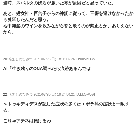
当時、スパルタの奴らが撒いた毒が原因だと思っていた。
あと、処女神・百合子からの神託に従って、三密を避けなかったか
ら蔓延したんだと思う。
地中海産のワインを飲みながら皆と歌うのが禁止とか、ありえない
から。
20:
名無しのひみつ
2021/07/25(日) 18:08:06.26 ID:uriMzU3b
AI「生き残りのDNA調べたら痕跡あるんでは
22:
名無しのひみつ
2021/07/25(日) 19:24:50.21 ID:LlO/+WGH
＞トゥキディデスが記した症状の多くはエボラ熱の症状と一致す
る。
こりゃアテネは負けるわ