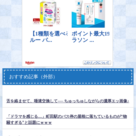
おすすめ記事（外部）
舌を絡ませて、唾液交換して── ちゅっちゅしながらの濃厚エッ画像♪
「ドラマを感じる…」町田駅のバス停の屋根に落ちているものが“物
騒すぎる”と話題にｗｗｗ