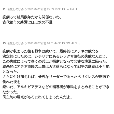
11:
名無しのひみつ
2021/07/25(日) 15:53:19.93 ID:uahFiIkU
疫病って結局数年だから関係ないわ。
古代都市の終焉はほぼ水の不足
13:
名無しのひみつ
2021/07/25(日) 16:01:44.35 ID:0WmFr5kq
疫病が収まった後も戦争は続いて、最終的にアテネの敗北を
決定的にしたのは、シチリアにあるシラクサ遠征の失敗なんだよ。
この失敗によって多くの兵士が捕虜となって悲惨な境遇に陥った。
結果的にアテネ市民の士気はガタ落ちになって戦争の継続は不可能
となった。
さらに付け加えれば、優秀なリーダーであったペリクレスが疫病で
倒れた後を
継いだ、アルキビアデスなどの指導者が市民をまとめることができ
なかった。
民主制の弱点がもろに出てしまったんだよ。