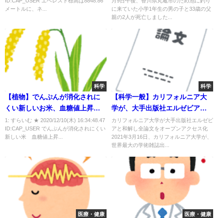
ID:CAP_USER エベレスト標高は8848.86
月9日午後、香川県丸亀市のため池に釣り
メートルに、ネ...
に来ていた小学1年生の男の子と33歳の父
親の2人が死亡しました...
科学
科学
【植物】でんぷんが消化されに
【科学一般】カリフォルニア大
くい新しいお米、血糖値上昇を
学が、大手出版社エルゼビアと
抑える
和解し、全論文をオープンアク
1: すらいむ ★ 2020/12/10(木) 16:34:48.47
カリフォルニア大学が大手出版社エルゼビ
ID:CAP_USER でんぷんが消化されにくい
アと和解し全論文をオープンアクセス化
セス化
新しい米 血糖値上昇...
2021年3月16日、カリフォルニア大学が、
世界最大の学術雑誌出...
医療・健康
医療・健康