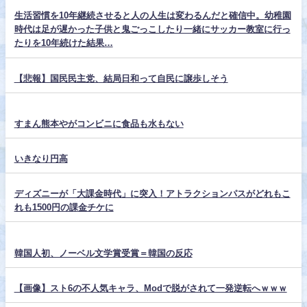
生活習慣を10年継続させると人の人生は変わるんだと確信中。幼稚園
時代は足が遅かった子供と鬼ごっこしたり一緒にサッカー教室に行っ
たりを10年続けた結果…
【悲報】国民民主党、結局日和って自民に譲歩しそう
すまん熊本やがコンビニに食品も水もない
いきなり円高
ディズニーが「大課金時代」に突入！アトラクションパスがどれもこ
れも1500円の課金チケに
韓国人初、ノーベル文学賞受賞＝韓国の反応
【画像】スト6の不人気キャラ、Modで脱がされて一発逆転へｗｗｗ