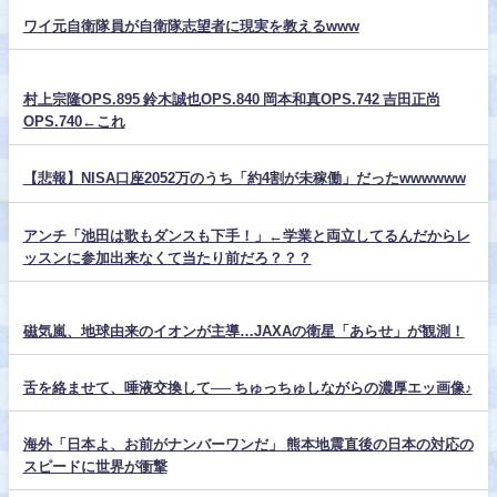
ワイ元自衛隊員が自衛隊志望者に現実を教えるwww
村上宗隆OPS.895 鈴木誠也OPS.840 岡本和真OPS.742 吉田正尚
OPS.740←これ
【悲報】NISA口座2052万のうち「約4割が未稼働」だったwwwwww
アンチ「池田は歌もダンスも下手！」←学業と両立してるんだからレ
ッスンに参加出来なくて当たり前だろ？？？
磁気嵐、地球由来のイオンが主導…JAXAの衛星「あらせ」が観測！
舌を絡ませて、唾液交換して── ちゅっちゅしながらの濃厚エッ画像♪
海外「日本よ、お前がナンバーワンだ」 熊本地震直後の日本の対応の
スピードに世界が衝撃