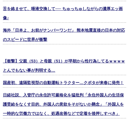
舌を絡ませて、唾液交換して── ちゅっちゅしながらの濃厚エッ画
像♪
海外「日本よ、お前がナンバーワンだ」 熊本地震直後の日本の対応
のスピードに世界が衝撃
【衝撃】父親（53）と母親（51）が早朝から性行為してるｗｗｗｗ
とんでもない事が判明する…
国産初、遠隔監視型の自動運転トラクター…クボタが来春に発売！
日経社説、入管庁の永住許可厳格化を猛批判「永住外国人の生活保
護受給をなくす目的、外国人の意欲をそがないか懸念」「外国人を
一時的な労働力ではなく、処遇改善などで定着を後押しすべき」