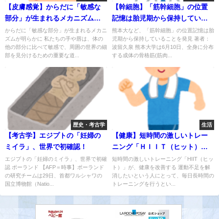
【皮膚感覚】からだに「敏感な
【幹細胞】「筋幹細胞」の位置
部分」が生まれるメカニズムが
記憶は胎児期から保持してい
明らかに
た！
からだに「敏感な部分」が生まれるメカニ
熊本大など、「筋幹細胞」の位置記憶は胎
ズムが明らかに 私たちの手や唇は、体の
児期から保持していることを発見 著者：
他の部分に比べて敏感で、周囲の世界の細
波留久泉 熊本大学は6月10日、全身に分布
部を見分けるための重要な道...
する成体の骨格筋(筋肉...
歴史・考古学
生活
【考古学】エジプトの「妊婦の
【健康】短時間の激しいトレー
ミイラ」、世界で初確認！
ニング「ＨＩＩＴ（ヒット）」
が、健康を改善する
エジプトの「妊婦のミイラ」、世界で初確
短時間の激しいトレーニング「HIIT（ヒッ
認 ポーランド 【AFP＝時事】ポーランド
ト）」が、健康を改善する 運動不足を解
の研究チームは29日、首都ワルシャワの
消したいという人にとって、毎日長時間の
国立博物館（Natio...
トレーニングを行うとい...