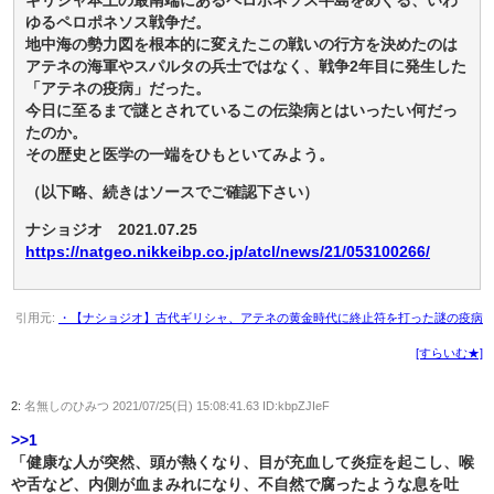
ゆるペロポネソス戦争だ。
地中海の勢力図を根本的に変えたこの戦いの行方を決めたのは
アテネの海軍やスパルタの兵士ではなく、戦争2年目に発生した
「アテネの疫病」だった。
今日に至るまで謎とされているこの伝染病とはいったい何だっ
たのか。
その歴史と医学の一端をひもといてみよう。
（以下略、続きはソースでご確認下さい）
ナショジオ 2021.07.25
https://natgeo.nikkeibp.co.jp/atcl/news/21/053100266/
引用元:
・【ナショジオ】古代ギリシャ、アテネの黄金時代に終止符を打った謎の疫病
[すらいむ★]
2:
名無しのひみつ
2021/07/25(日) 15:08:41.63 ID:kbpZJIeF
>>1
「健康な人が突然、頭が熱くなり、目が充血して炎症を起こし、喉
や舌など、内側が血まみれになり、不自然で腐ったような息を吐