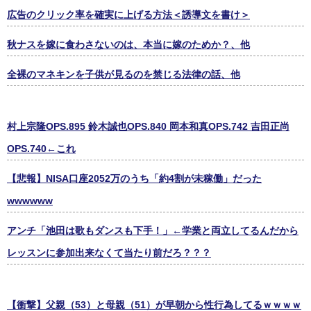
広告のクリック率を確実に上げる方法＜誘導文を書け＞
秋ナスを嫁に食わさないのは、本当に嫁のためか？、他
全裸のマネキンを子供が見るのを禁じる法律の話、他
村上宗隆OPS.895 鈴木誠也OPS.840 岡本和真OPS.742 吉田正尚
OPS.740←これ
【悲報】NISA口座2052万のうち「約4割が未稼働」だった
wwwwww
アンチ「池田は歌もダンスも下手！」←学業と両立してるんだから
レッスンに参加出来なくて当たり前だろ？？？
【衝撃】父親（53）と母親（51）が早朝から性行為してるｗｗｗｗ