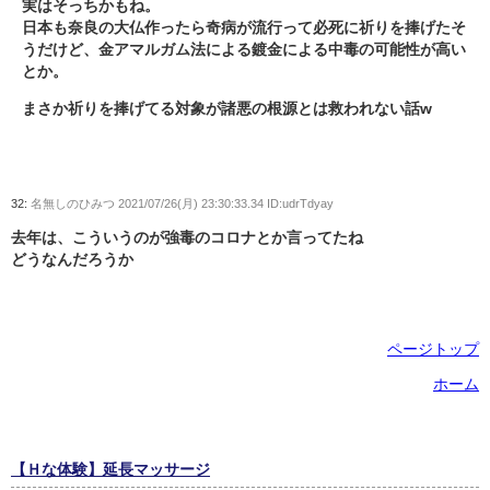
実はそっちかもね。
日本も奈良の大仏作ったら奇病が流行って必死に祈りを捧げたそ
うだけど、金アマルガム法による鍍金による中毒の可能性が高い
とか。
まさか祈りを捧げてる対象が諸悪の根源とは救われない話w
32:
名無しのひみつ
2021/07/26(月) 23:30:33.34 ID:udrTdyay
去年は、こういうのが強毒のコロナとか言ってたね
どうなんだろうか
ページトップ
ホーム
【Ｈな体験】延長マッサージ