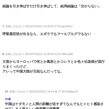
結論を引き伸ばすだけ引き伸ばして、結局結論は「分からない」
7:
名無しのひみつ
2021/07/25(日) 15:38:42.37 ID:ajscNOIJ
呼吸器症状が出るなら、エボラでもマールブルグでもない
8:
名無しのひみつ
2021/07/25(日) 15:38:49.31 ID:V8mLq9i5
大昔からヨーロッパで何とか風邪とかコレラとか色々伝染病が流行
りまくったけど、
アレって中国大陸が元祖なんだってな。
23:
名無しのひみつ
2021/07/25(日) 19:44:46.77 ID:FNa6qcvS
>>8
中国はケダモノと人間の距離が近すぎてなんでもヒトヒト感染さ
せてしまう恐ろしい病原菌の培養庫