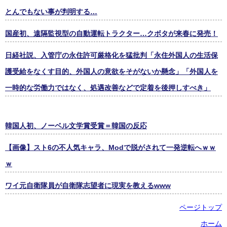
とんでもない事が判明する…
国産初、遠隔監視型の自動運転トラクター…クボタが来春に発売！
日経社説、入管庁の永住許可厳格化を猛批判「永住外国人の生活保
護受給をなくす目的、外国人の意欲をそがないか懸念」「外国人を
一時的な労働力ではなく、処遇改善などで定着を後押しすべき」
韓国人初、ノーベル文学賞受賞＝韓国の反応
【画像】スト6の不人気キャラ、Modで脱がされて一発逆転へｗｗ
ｗ
ワイ元自衛隊員が自衛隊志望者に現実を教えるwww
ページトップ
ホーム