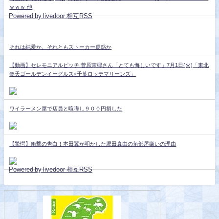
ｗｗｗ 他
Powered by livedoor 相互RSS
それは純愛か、それともストーカー疑惑か
【動画】セレモニアルピッチ 菅原茉椰さん「とても悔しいです」7月1日(火)「東北
楽天ゴールデンイーグルス×千葉ロッテマリーンズ」
ワイラーメン屋で店員と喧嘩し９００円損した
【驚愕】衝撃の告白！本田翼が明かした堀田真由の角部屋嫌いの理由
Powered by livedoor 相互RSS