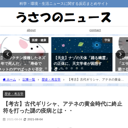
科学・環境・生活ニュースに関する反応まとめサイト
about
contact
宇宙
生物
【天文】ナゾの天体「踊る幽霊」
【動物】ネコは他の動物と違って
の正体に、天文学者が困惑す
「エサを得るために働く」ことを
る・・
避ける傾向がある
2021-08-22
2021-08-20
ホーム
記事一覧
歴史・考古学
【考古】古代ギリシャ、アテネの黄金時
代に終止符を打った謎の疫病とは・・
歴史・考古学
【考古】古代ギリシャ、アテネの黄金時代に終止
符を打った謎の疫病とは・・
2021-08-04
2021-08-04