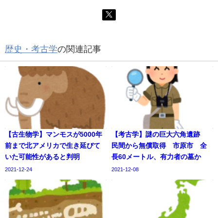
歴史・考古学
の関連記事
【古生物学】マンモスが5000年
【考古学】謎の巨大六角遺跡
前まで北アメリカで生き延びて
民間から無償取得 市原市 全
いた可能性があると判明
長60メートル、有力者の墓か
2021-12-24
2021-12-08