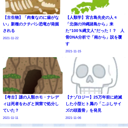
【古生物】「肉食なのに歯がな
【人類学】宮古島先史の人々
い」新種のクチバシ恐竜が発掘
「北側の沖縄諸島から」来
される
た“100％縄文人”だった！？ 人
骨DNA分析で「南から」説を覆
2021-11-22
す
2021-11-15
【考古】謎の人類ホモ・ナレデ
【ナゾロジー】25万年前に絶滅
ィは死者をわざと洞窟で処分し
した小型ヒト属の「こぶしサイ
ていた？
ズの頭蓋骨」を発見
2021-11-11
2021-11-06