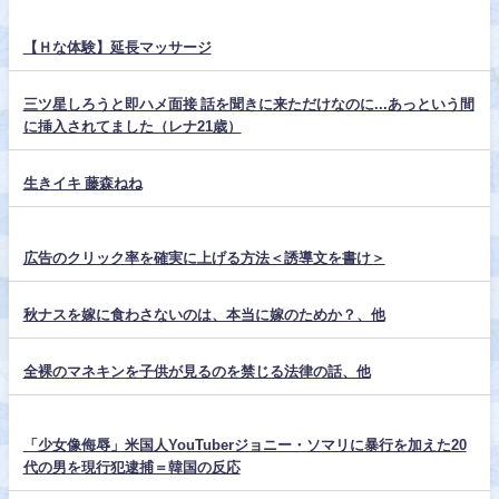
【Ｈな体験】延長マッサージ
三ツ星しろうと即ハメ面接 話を聞きに来ただけなのに...あっという間
に挿入されてました（レナ21歳）
生きイキ 藤森ねね
広告のクリック率を確実に上げる方法＜誘導文を書け＞
秋ナスを嫁に食わさないのは、本当に嫁のためか？、他
全裸のマネキンを子供が見るのを禁じる法律の話、他
「少女像侮辱」米国人YouTuberジョニー・ソマリに暴行を加えた20
代の男を現行犯逮捕＝韓国の反応