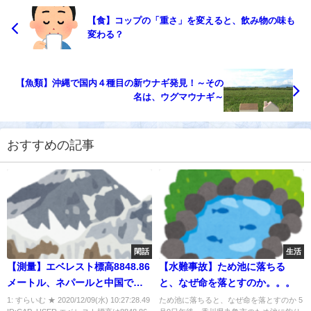
【食】コップの「重さ」を変えると、飲み物の味も
変わる？
【魚類】沖縄で国内４種目の新ウナギ発見！～その
名は、ウグマウナギ～
おすすめの記事
閑話
生活
【測量】エベレスト標高8848.86
【水難事故】ため池に落ちる
メートル、ネパールと中国で計
と、なぜ命を落とすのか。。。
測
1: すらいむ ★ 2020/12/09(水) 10:27:28.49
ため池に落ちると、なぜ命を落とすのか 5