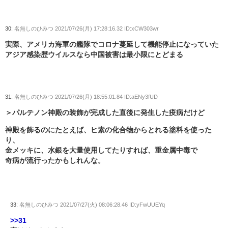
30:
名無しのひみつ
2021/07/26(月) 17:28:16.32 ID:xCW303wr
実際、アメリカ海軍の艦隊でコロナ蔓延して機能停止になっていた
アジア感染歴ウイルスなら中国被害は最小限にとどまる
31:
名無しのひみつ
2021/07/26(月) 18:55:01.84 ID:aENy3fUD
＞パルテノン神殿の装飾が完成した直後に発生した疫病だけど
神殿を飾るのにたとえば、ヒ素の化合物からとれる塗料を使った
り、
金メッキに、水銀を大量使用してたりすれば、重金属中毒で
奇病が流行ったかもしれんな。
33:
名無しのひみつ
2021/07/27(火) 08:06:28.46 ID:yFwUUEYq
>>31