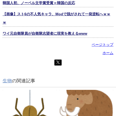
韓国人初、ノーベル文学賞受賞＝韓国の反応
【画像】スト6の不人気キャラ、Modで脱がされて一発逆転へｗｗ
ｗ
ワイ元自衛隊員が自衛隊志望者に現実を教えるwww
ページトップ
ホーム
生物
の関連記事