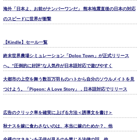
海外「日本よ、お前がナンバーワンだ」 熊本地震直後の日本の対応
のスピードに世界が衝撃
【Kindle】セール一覧
終末世界農場シミュレーション「Doloc Town」が正式リリース
へ。“圧倒的に好評”な人気作が日本語対応で遊びやすく
大都市の上空を舞う数百万羽ものハトから自分のソウルメイトを見
つけよう。「Pigeon: A Love Story」，日本語対応でリリース
広告のクリック率を確実に上げる方法＜誘導文を書け＞
秋ナスを嫁に食わさないのは、本当に嫁のためか？、他
全裸のマネキンを子供が見るのを禁じる法律の話、他