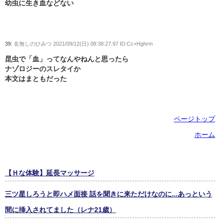
幼虫に生き血などない
39:
名無しのひみつ
2021/09/12(日) 08:38:27.97 ID:Cc+Hghrm
昆虫で「血」ってなんやねんと思ったら
ナゾロジーのスレタイか
本文はまともだった
ページトップ
ホーム
【Ｈな体験】延長マッサージ
三ツ星しろうと即ハメ面接 話を聞きに来ただけなのに...あっという
間に挿入されてました（レナ21歳）