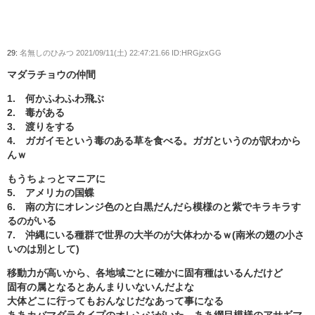
29:
名無しのひみつ
2021/09/11(土) 22:47:21.66 ID:HRGjzxGG
マダラチョウの仲間
1. 何かふわふわ飛ぶ
2. 毒がある
3. 渡りをする
4. ガガイモという毒のある草を食べる。ガガというのが訳わから
んｗ
もうちょっとマニアに
5. アメリカの国蝶
6. 南の方にオレンジ色のと白黒だんだら模様のと紫でキラキラす
るのがいる
7. 沖縄にいる種群で世界の大半のが大体わかるｗ(南米の翅の小さ
いのは別として)
移動力が高いから、各地域ごとに確かに固有種はいるんだけど
固有の属となるとあんまりいないんだよな
大体どこに行ってもおんなじだなあって事になる
ああカバマダラタイプのオレンジがいた、ああ網目模様のアサギマ