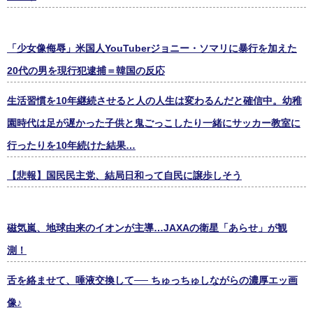
「少女像侮辱」米国人YouTuberジョニー・ソマリに暴行を加えた
20代の男を現行犯逮捕＝韓国の反応
生活習慣を10年継続させると人の人生は変わるんだと確信中。幼稚
園時代は足が遅かった子供と鬼ごっこしたり一緒にサッカー教室に
行ったりを10年続けた結果…
【悲報】国民民主党、結局日和って自民に譲歩しそう
磁気嵐、地球由来のイオンが主導…JAXAの衛星「あらせ」が観
測！
舌を絡ませて、唾液交換して── ちゅっちゅしながらの濃厚エッ画
像♪