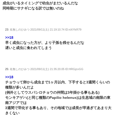
成虫がいるタイミングで幼虫がまだいるんだな
同時期にサナギになる訳では無いのね
23:
名無しのひみつ
2021/09/11(土) 21:19:10.74 ID:nX/YkR79
>>18
早く成虫になった方が、より子孫を残せるんだな
遅いと成虫に食われてしまう
25:
名無しのひみつ
2021/09/11(土) 21:35:20.05 ID:HRGjzxGG
>>18
チョウって卵から成虫まで1ヶ月以内、下手すると3週間くらいの
種類が多いんだよ
(例外としてウスバシロチョウの仲間は3年掛かる事もある)
モンキアゲハ(と同じ種類のPapilio helenus)は生息域の南限の東
南アジアでは
3週間で羽化する事もあり、その地域では成長が早過ぎてあまり大
きくない