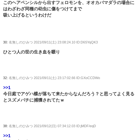
このヘアペンシルから出すフェロモンを、オオカバマダラの場合に
はわざわざ同種の幼虫に傷をつけてまで
吸い上げるというわけだ
30:
名無しのひみつ
2021/09/11(土) 23:08:24.10 ID:D6SYqQK3
ひとつ人の世の生き血を啜り
32:
名無しのひみつ
2021/09/11(土) 23:17:02.66 ID:GXoCCDWo
>>1
今日庭でアゲハ蝶が落ちて来たからなんだろう？と思ってよく見る
とスズメバチに捕獲されてたｗ
38:
名無しのひみつ
2021/09/12(日) 07:34:12.03 ID:jMDF/eqD
>>1