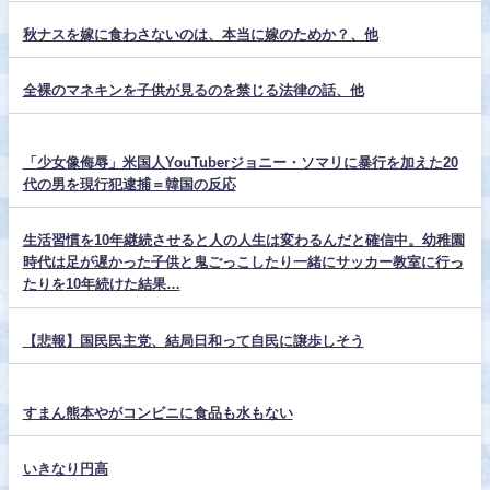
秋ナスを嫁に食わさないのは、本当に嫁のためか？、他
全裸のマネキンを子供が見るのを禁じる法律の話、他
「少女像侮辱」米国人YouTuberジョニー・ソマリに暴行を加えた20
代の男を現行犯逮捕＝韓国の反応
生活習慣を10年継続させると人の人生は変わるんだと確信中。幼稚園
時代は足が遅かった子供と鬼ごっこしたり一緒にサッカー教室に行っ
たりを10年続けた結果…
【悲報】国民民主党、結局日和って自民に譲歩しそう
すまん熊本やがコンビニに食品も水もない
いきなり円高