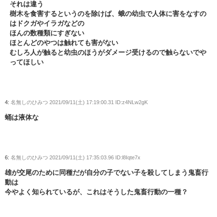
それは違う
樹木を食害するというのを除けば、蛾の幼虫で人体に害をなすの
はドクガやイラガなどの
ほんの数種類にすぎない
ほとんどのやつは触れても害がない
むしろ人が触ると幼虫のほうがダメージ受けるので触らないでや
ってほしい
4:
名無しのひみつ
2021/09/11(土) 17:19:00.31 ID:z4NLw2gK
蛹は液体な
6:
名無しのひみつ
2021/09/11(土) 17:35:03.96 ID:l8Iqte7x
雄が交尾のために同種だが自分の子でない子を殺してしまう鬼畜行
動は
今やよく知られているが、これはそうした鬼畜行動の一種？