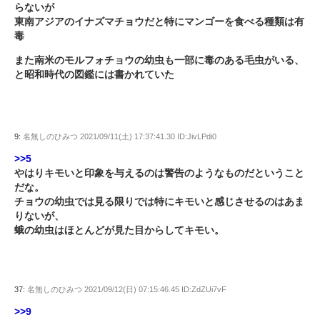
らないが
東南アジアのイナズマチョウだと特にマンゴーを食べる種類は有
毒
また南米のモルフォチョウの幼虫も一部に毒のある毛虫がいる、
と昭和時代の図鑑には書かれていた
9:
名無しのひみつ
2021/09/11(土) 17:37:41.30 ID:JivLPdi0
>>5
やはりキモいと印象を与えるのは警告のようなものだということ
だな。
チョウの幼虫では見る限りでは特にキモいと感じさせるのはあま
りないが、
蛾の幼虫はほとんどが見た目からしてキモい。
37:
名無しのひみつ
2021/09/12(日) 07:15:46.45 ID:ZdZUi7vF
>>9