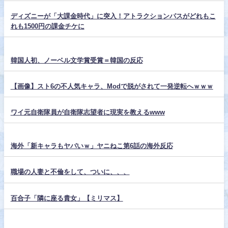
ディズニーが「大課金時代」に突入！アトラクションパスがどれもこ
れも1500円の課金チケに
韓国人初、ノーベル文学賞受賞＝韓国の反応
【画像】スト6の不人気キャラ、Modで脱がされて一発逆転へｗｗｗ
ワイ元自衛隊員が自衛隊志望者に現実を教えるwww
海外「新キャラもヤバいｗ」ヤニねこ第6話の海外反応
職場の人妻と不倫をして、ついに、、、
百合子「隣に座る貴女」【ミリマス】