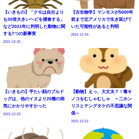
【いきもの】「クモは自分より
【古生物学】マンモスが5000年
も30倍大きいヘビを捕食する」
前まで北アメリカで生き延びて
など2021年に判明した動物に関
いた可能性があると判明
する7つの新事実
2021-12-24
2021-12-25
【いきもの】平たい顔のブルド
【動物】えっ、大丈夫？！毒キ
ッグは、他のイヌより20種の病
ノコをむしゃむしゃ ～二ホン
気にかかりやすかった
リスとテングタケの不思議な関
係～
2021-12-23
2021-12-22