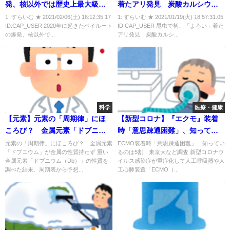
発、核以外では歴史上最大級の
着たアリ発見 炭酸カルシウム
規模だった
製
1: すらいむ ★ 2021/02/06(土) 16:12:35.17
1: すらいむ ★ 2021/01/19(火) 18:57:31.05
ID:CAP_USER 2020年に起きたベイルート
ID:CAP_USER 昆虫で初、「よろい」着た
の爆発、核以外で...
アリ発見 炭酸カルシ...
科学
医療・健康
【元素】元素の「周期律」にほ
【新型コロナ】『エクモ』装着
ころび？ 金属元素「ドブニウ
時「意思疎通困難」、知ってい
ム」が金属の性質持たず・・
るのは５割
元素の「周期律」にほころび？ 金属元素
ECMO装着時「意思疎通困難」 知ってい
「ドブニウム」が金属の性質持たず 重い
るのは5割 東京大など調査 新型コロナウ
金属元素「ドブニウム（Db）」の性質を
イルス感染症が重症化して人工呼吸器や人
調べた結果、周期表から予想...
工心肺装置「ECMO（...