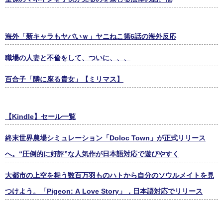
海外「新キャラもヤバいｗ」ヤニねこ第6話の海外反応
職場の人妻と不倫をして、ついに、、、
百合子「隣に座る貴女」【ミリマス】
【Kindle】セール一覧
終末世界農場シミュレーション「Doloc Town」が正式リリース
へ。“圧倒的に好評”な人気作が日本語対応で遊びやすく
大都市の上空を舞う数百万羽ものハトから自分のソウルメイトを見
つけよう。「Pigeon: A Love Story」，日本語対応でリリース