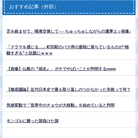
おすすめ記事（外部）
舌を絡ませて、唾液交換して── ちゅっちゅしながらの濃厚エッ画像♪
「ドラマを感じる…」町田駅のバス停の屋根に落ちているものが“物
騒すぎる”と話題にｗｗｗ
【画像】仏教の『戒名』、ガチでやばいことが判明するwww
【徹底議論】近代日本史で最も取り返しのつかなかった失敗って何？
気候変動で「世界中のチョウが大移動」を始めていると判明
モンゴルに勝った国負けた国