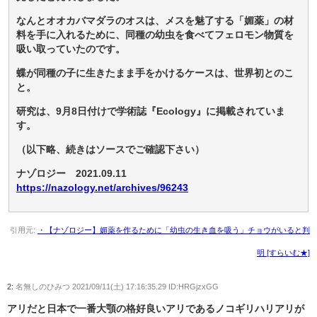
なんとオオカバマダラのオスは、メスを魅了する「媚薬」の材
料を手に入れるために、同種の幼虫を食べてフェロモン物質を
吸い取っていたのです。
蝶が同種の子に生きたまま手をかけるケースは、世界初とのこ
と。
研究は、9月8日付けで学術誌『Ecology』に掲載されていま
す。
（以下略、続きはソースでご確認下さい）
ナゾロジー 2021.09.11
https://nazology.net/archives/96243
引用元:
・【ナゾロジー】媚薬を作るために「幼虫の生き血を吸う」チョウがいると判
明 [すらいむ★]
2:
名無しのひみつ
2021/09/11(土) 17:16:35.29 ID:HRGjzxGG
アリだと日本で一番大顎の格好良いアリであるノコギリハリアリが