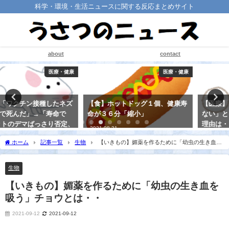
科学・環境・生活ニュースに関する反応まとめサイト
about
contact
医療・健康
医療・健康
【食】ホットドッグ１個、健康寿
【医療】「ジェネリック薬は飲ま
命が３６分「縮小」
ない」と、医師たちが明かすその
理由は・・
2021-08-31
2021-08-21
ホーム
記事一覧
生物
【いきもの】媚薬を作るために「幼虫の生き血を
吸う」チョウとは・・
生物
【いきもの】媚薬を作るために「幼虫の生き血を
吸う」チョウとは・・
2021-09-12
2021-09-12