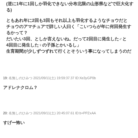
(逆に1年に1回しか羽化できない分布北限の山形県などで巨大化す
る)
ともあれ年に2回も3回もそれ以上も羽化するようなチョウだと
チョウのアマチュアで詳しい人曰く「こいつらが年に何回発生す
るかって？
だいたい3回、としか言えないね。だって2回目に発生した♂と
4回目に発生した♀の子孫とかいるし」
生育期間が少しずつずれて行くとそういう事になってしまうのだ
19:
名無しのひみつ
2021/09/11(土) 19:59:37.37 ID:Xe3yGP0b
アドレナクロム？
20:
名無しのひみつ
2021/09/11(土) 20:45:07.61 ID:b+PPZxAA
すげー怖い