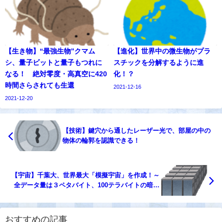
【生き物】“最強生物”クマム
【進化】世界中の微生物がプラ
シ、量子ビットと量子もつれに
スチックを分解するように進
なる！ 絶対零度・高真空に420
化！？
時間さらされても生還
2021-12-16
2021-12-20
【技術】鍵穴から通したレーザー光で、部屋の中の
物体の輪郭を認識できる！
【宇宙】千葉大、世界最大「模擬宇宙」を作成！～
全データ量は３ペタバイト、100テラバイトの暗黒
物質データを公開～
おすすめの記事