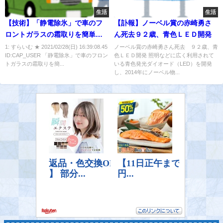
生活
生活
【技術】「静電除氷」で車のフ
【訃報】ノーベル賞の赤崎勇さ
ロントガラスの霜取りを簡単に
ん死去９２歳、青色ＬＥＤ開発
する研究 霜の下部は正、上部
1: すらいむ ★ 2021/02/28(日) 16:39:08.45
ノーベル賞の赤崎勇さん死去 ９２歳、青
ID:CAP_USER 「静電除氷」で車のフロン
色ＬＥＤ開発 照明などに広く利用されて
は負に帯電する
トガラスの霜取りを簡...
いる青色発光ダイオード（LED）を開発
し、2014年にノーベル物...