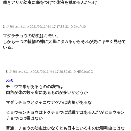
働きアリが幼虫に傷をつけて体液を舐めるんだっけ
3:
名無しのひみつ
2021/09/11(土) 17:17:57.31 ID:JivLPdi0
マダラチョウの幼虫はキモい。
しかも一つの植物の株に大量にタカるからそれが更にキモく見せて
いる。
5:
名無しのひみつ
2021/09/11(土) 17:26:59.61 ID:HRGjzxGG
>>3
チョウで毒があるものの幼虫は
肉角が体の数ヶ所にあるものが多いかどうか
マダラチョウとジャコウアゲハは肉角があるな
ヒョウモンチョウはドクチョウに近縁ではあるんだがヒョウモン
チョウには毒はない
普通、チョウの幼虫は少なくとも日本にいるものは毒毛虫にはな