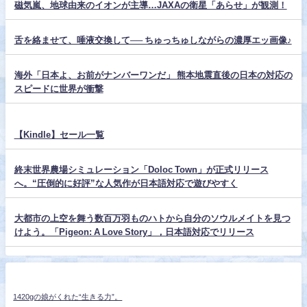
磁気嵐、地球由来のイオンが主導…JAXAの衛星「あらせ」が観測！
舌を絡ませて、唾液交換して── ちゅっちゅしながらの濃厚エッ画像♪
海外「日本よ、お前がナンバーワンだ」 熊本地震直後の日本の対応の
スピードに世界が衝撃
【Kindle】セール一覧
終末世界農場シミュレーション「Doloc Town」が正式リリース
へ。“圧倒的に好評”な人気作が日本語対応で遊びやすく
大都市の上空を舞う数百万羽ものハトから自分のソウルメイトを見つ
けよう。「Pigeon: A Love Story」，日本語対応でリリース
1420gの娘がくれた“生きる力”。