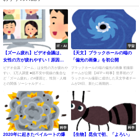
IT・AI
宇宙
【ズーム疲れ】ビデオ会議は、
【天文】ブラックホールの端の
女性の方が疲れやすい！原因は
「偏光の画像」を初公開
「鏡不安、視線の集合」な
ビデオ会議「ズーム」は女性の方が疲れや
ブラックホールの端の偏光の画像 初撮影
すい、1万人調査 ■鏡不安や視線の集合な
チームが公開 【AFP＝時事】世界初のブ
ど・・
ど「ズーム疲れ」の4要因と、性別・人種
ラックホール撮影に成功した天文学者チー
との関係 ソーシャルディ...
ムが24日、新たに画期的...
科学
科学
2020年に起きたベイルートの爆
【生物】昆虫で初、「よろい」