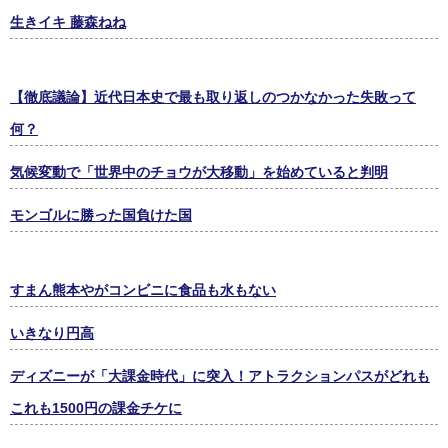
生きイキ 藤森ねね
【徹底議論】近代日本史で最も取り返しのつかなかった失敗って
何？
気候変動で「世界中のチョウが大移動」を始めていると判明
モンゴルに勝った国負けた国
すまん熊本やがコンビニに食品も水もない
いきなり円高
ディズニーが「大課金時代」に突入！アトラクションパスがどれも
これも1500円の課金チケに