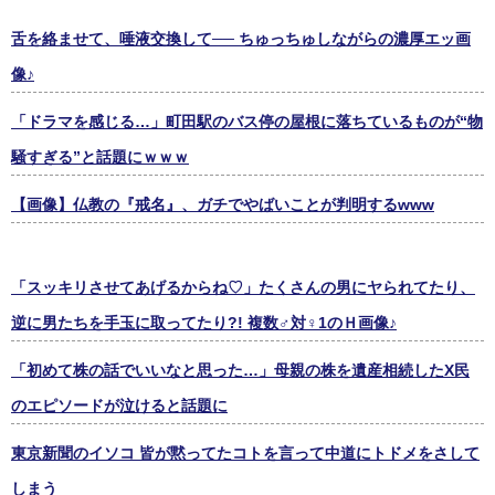
舌を絡ませて、唾液交換して── ちゅっちゅしながらの濃厚エッ画
像♪
「ドラマを感じる…」町田駅のバス停の屋根に落ちているものが“物
騒すぎる”と話題にｗｗｗ
【画像】仏教の『戒名』、ガチでやばいことが判明するwww
「スッキリさせてあげるからね♡」たくさんの男にヤられてたり、
逆に男たちを手玉に取ってたり?! 複数♂対♀1のＨ画像♪
「初めて株の話でいいなと思った…」母親の株を遺産相続したX民
のエピソードが泣けると話題に
東京新聞のイソコ 皆が黙ってたコトを言って中道にトドメをさして
しまう