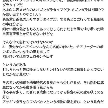
ダラタイプだ
ああ白に黒まだらのオオゴマダラタイプだ(ヒメゴマダラは別属だと
か言い出すとややこしい)
ああ紫と茶色のルリマダラタイプだ、でまあどこに行っても最低限
の事は分かる
細かい種分化はもちろんあってむしろたまたま台風で辿り着いた独
自固有亜種とか切りがないけどな
そんな中で忘れてはいけないのが
8. 腹先からヘアペンシルなんて名前の付いた、チアリーダーのポ
ンポンみたいな毛の束を出して
匂いひいては性フェロモンを出す
というのがある
むしろもっと先に提示しないといけないが実際に採集した人でない
となかなか見ない
その匂いの物質を幼虫時代の食草からも少し作るが、それ以外に成
虫になってから蜜を吸う花からも
作る事が多く、わざわざ成虫になってから特定の花の蜜を吸うのを
好む
アサギマダラならフジバカマという植物の花を好む、という具合だ