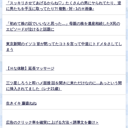
「スッキリさせてあげるからね♡」たくさんの男にヤられてたり、逆
に男たちを手玉に取ってたり?! 複数♂対♀1のＨ画像♪
「初めて株の話でいいなと思った…」母親の株を遺産相続したX民の
エピソードが泣けると話題に
東京新聞のイソコ 皆が黙ってたコトを言って中道にトドメをさしてし
まう
【Ｈな体験】延長マッサージ
三ツ星しろうと即ハメ面接 話を聞きに来ただけなのに...あっという間
に挿入されてました（レナ21歳）
生きイキ 藤森ねね
広告のクリック率を確実に上げる方法＜誘導文を書け＞