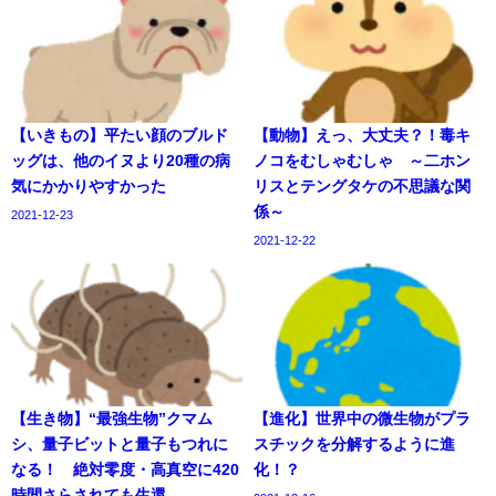
【いきもの】平たい顔のブルド
【動物】えっ、大丈夫？！毒キ
ッグは、他のイヌより20種の病
ノコをむしゃむしゃ ～二ホン
気にかかりやすかった
リスとテングタケの不思議な関
係～
2021-12-23
2021-12-22
【生き物】“最強生物”クマム
【進化】世界中の微生物がプラ
シ、量子ビットと量子もつれに
スチックを分解するように進
なる！ 絶対零度・高真空に420
化！？
時間さらされても生還