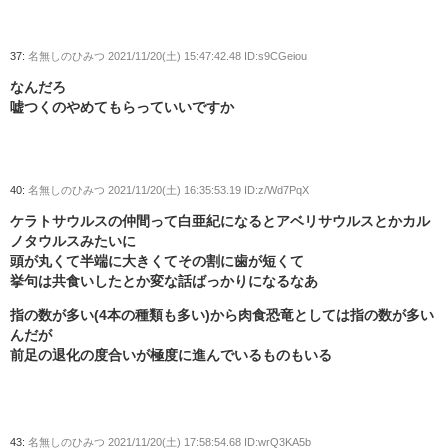
37:
名無しのひみつ
2021/11/20(土) 15:47:42.48 ID:s9CGeiou
なんだろ
嘘つくのやめてもらっていいですか
40:
名無しのひみつ
2021/11/20(土) 16:35:53.19 ID:z/Wd7PqX
ケラトサウルスの仲間って白亜紀になるとアベリサウルスとかカル
ノタウルスみたいに
頭が丸くて半端に大きくてその割に歯が短くて
挙句は共食いしたとか変な話ばっかりになるなあ
指の数が多い(4本の種類も多い)から肉食恐竜としては指の数が多い
んだが
前足の退化の度合いが極度に進んでいるものもいる
43:
名無しのひみつ
2021/11/20(土) 17:58:54.68 ID:wrQ3KA5b