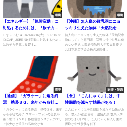
環境
環境
【エネルギー】「気候変動」に
【沖縄】無人島の鍾乳洞にニョ
対処するためには、『原子力発
ッキリ生えた物体「天然記念物
電』に「投資するべきではな
にして」と専門家 ～辺野古沖
1: すらいむ ★ 2021/03/16(火) 13:17:15.85
無人島にニョッキリ生えた物体「天然記念
ID:CAP_USER 気候変動に対処するために
物にして」と専門家 辺野古沖で世界に例
い」！？
で世界に例のない発見～
は原子力発電に投資す...
のない発見 大阪経済法科大学客員教授で
元日本洞窟学会会長の浦田健...
環境
医療・健康
【通信】「ガラケー」に迫る終
【食】「こんにゃく」には、中
焉 携帯３Ｇ、来年から各社で
性脂肪を減らす効果がある！
終了
「ガラケー」に迫る終焉 携帯３Ｇ、来年
こんにゃくには中性脂肪を減らす効果があ
から各社で終了 スマートフォンの普及や
る、群大が確認 著者：波留久泉 群馬大学
第５世代（５Ｇ）移動通信システムのエリ
(群大)は7月19日、こんにゃく粉入り粥の
ア拡大など通信の高速化が進...
摂取が中性脂肪を低下...