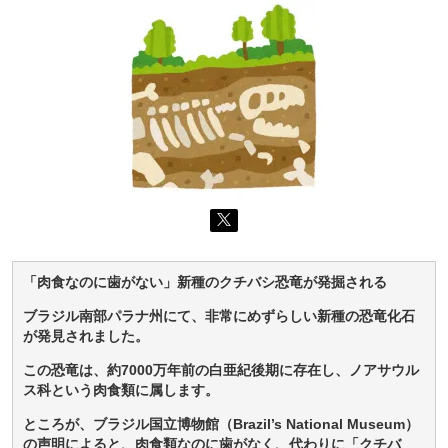
「肉食なのに歯がない」新種のクチバシ恐竜が発掘される
ブラジル南部パラナ州にて、非常にめずらしい新種の恐竜化石
が発見されました。
この恐竜は、約7000万年前の白亜紀後期に存在し、ノアサウル
ス科という肉食類に属します。
ところが、ブラジル国立博物館（Brazil’s National Museum）
の声明によると、肉食類なのに歯がなく、代わりに「クチバ