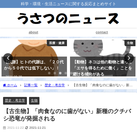
科学・環境・生活ニュースに関する反応まとめサイト
about
contact
医療・健康
生物
【代謝】ヒトの代謝は、「２０代
【動物】ネコは他の動物と違って
から５０代では低下しない」！
「エサを得るために働く」ことを
避ける傾向がある
2021-08-28
2021-08-20
ホーム
記事一覧
歴史・考古学
【古生物】「肉食なのに歯がない」新種
のクチバシ恐竜が発掘される
歴史・考古学
生物
【古生物】「肉食なのに歯がない」新種のクチバ
シ恐竜が発掘される
2021-11-22
2021-11-21