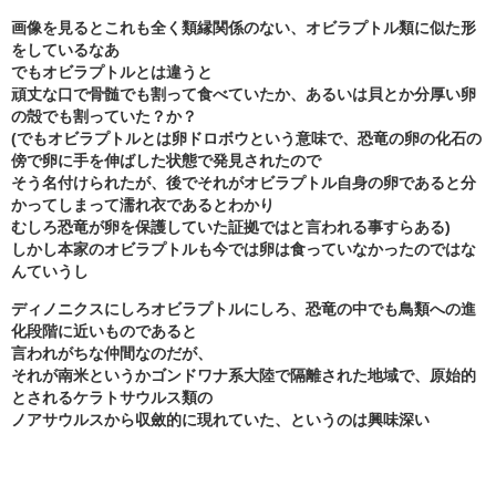
画像を見るとこれも全く類縁関係のない、オビラプトル類に似た形
をしているなあ
でもオビラプトルとは違うと
頑丈な口で骨髄でも割って食べていたか、あるいは貝とか分厚い卵
の殻でも割っていた？か？
(でもオビラプトルとは卵ドロボウという意味で、恐竜の卵の化石の
傍で卵に手を伸ばした状態で発見されたので
そう名付けられたが、後でそれがオビラプトル自身の卵であると分
かってしまって濡れ衣であるとわかり
むしろ恐竜が卵を保護していた証拠ではと言われる事すらある)
しかし本家のオビラプトルも今では卵は食っていなかったのではな
んていうし
ディノニクスにしろオビラプトルにしろ、恐竜の中でも鳥類への進
化段階に近いものであると
言われがちな仲間なのだが、
それが南米というかゴンドワナ系大陸で隔離された地域で、原始的
とされるケラトサウルス類の
ノアサウルスから収斂的に現れていた、というのは興味深い