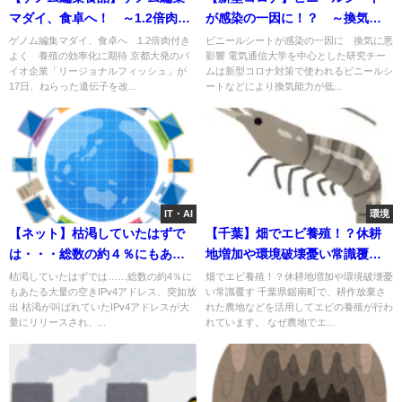
マダイ、食卓へ！ ～1.2倍肉付
が感染の一因に！？ ～換気に
きよく、養殖の効率化に期待～
悪影響～
ゲノム編集マダイ、食卓へ 1.2倍肉付き
ビニールシートが感染の一因に 換気に悪
よく 養殖の効率化に期待 京都大発のバ
影響 電気通信大学を中心とした研究チー
イオ企業「リージョナルフィッシュ」が
ムは新型コロナ対策で使われるビニールシ
17日、ねらった遺伝子を改...
ートなどにより換気能力が低...
IT・AI
環境
【ネット】枯渇していたはずで
【千葉】畑でエビ養殖！？休耕
は・・・総数の約４％にもあた
地増加や環境破壊憂い常識覆
る大量の空きIPv4アドレス、突
す！
枯渇していたはずでは……総数の約4％に
畑でエビ養殖！？休耕地増加や環境破壊憂
もあたる大量の空きIPv4アドレス、突如放
い常識覆す 千葉県鋸南町で、耕作放棄さ
如放出！
出 枯渇が叫ばれていたIPv4アドレスが大
れた農地などを活用してエビの養殖が行わ
量にリリースされ、...
れています。 なぜ農地でエ...