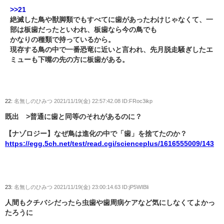
>>21
絶滅した鳥や獣脚類でもすべてに歯があったわけじゃなくて、一
部は板歯だったといわれ、板歯なら今の鳥でも
かなりの種類で持っているから。
現存する鳥の中で一番恐竜に近いと言われ、先月脱走騒ぎしたエ
ミューも下嘴の先の方に板歯がある。
22:
名無しのひみつ
2021/11/19(金) 22:57:42.08 ID:FRoc3ikp
既出 >普通に歯と同等のそれがあるのに？
【ナゾロジー】なぜ鳥は進化の中で「歯」を捨てたのか？
https://egg.5ch.net/test/read.cgi/scienceplus/1616555009/143
23:
名無しのひみつ
2021/11/19(金) 23:00:14.63 ID:jP5WIBli
人間もクチバシだったら虫歯や歯周病ケアなど気にしなくてよかっ
たろうに