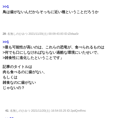
>>1
鳥は歯がないんだからそっちに近い種ということだろうか
28:
名無しのひみつ
2021/11/20(土) 00:09:43.83 ID:iZbfaaSr
>>1
>最も可能性が高いのは、これらの恐竜が、食べられるものは
>何でも口にしなければならない過酷な環境にいたせいで、
>雑食性に進化したということです」
記事のタイトルは
肉も食べるのに歯がない、
もしくは
雑食なのに歯がない
じゃないの？
41:
名無しのひみつ
2021/11/20(土) 16:54:03.25 ID:2pdQmRmc