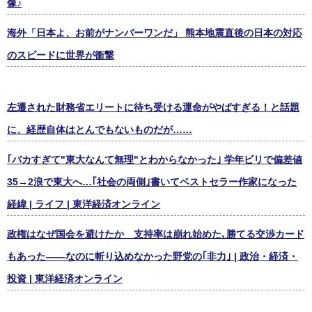
像♪
海外「日本よ、お前がナンバーワンだ」 熊本地震直後の日本の対応
のスピードに世界が衝撃
左遷された財務省エリートに待ち受ける運命がやばすぎる！と話題
に、経歴自体はとんでもないものだが……
｢バカすぎて"東大なんて無理"とわからなかった｣ 学年ビリで偏差値
35→2浪で東大へ…｢社会の両側｣書いてベストセラー作家になった
経緯 | ライフ | 東洋経済オンライン
政権はなぜ国会を避けたか 支持率は崩れ始めた､勝てる交渉カード
もあった――なのに斬り込めなかった野党の｢非力｣ | 政治・経済・
投資 | 東洋経済オンライン