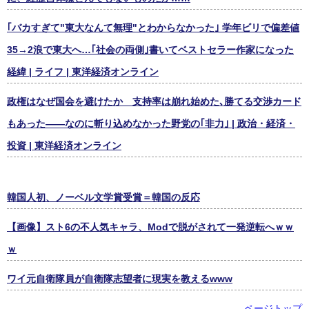
｢バカすぎて"東大なんて無理"とわからなかった｣ 学年ビリで偏差値
35→2浪で東大へ…｢社会の両側｣書いてベストセラー作家になった
経緯 | ライフ | 東洋経済オンライン
政権はなぜ国会を避けたか 支持率は崩れ始めた､勝てる交渉カード
もあった――なのに斬り込めなかった野党の｢非力｣ | 政治・経済・
投資 | 東洋経済オンライン
韓国人初、ノーベル文学賞受賞＝韓国の反応
【画像】スト6の不人気キャラ、Modで脱がされて一発逆転へｗｗ
ｗ
ワイ元自衛隊員が自衛隊志望者に現実を教えるwww
ページトップ