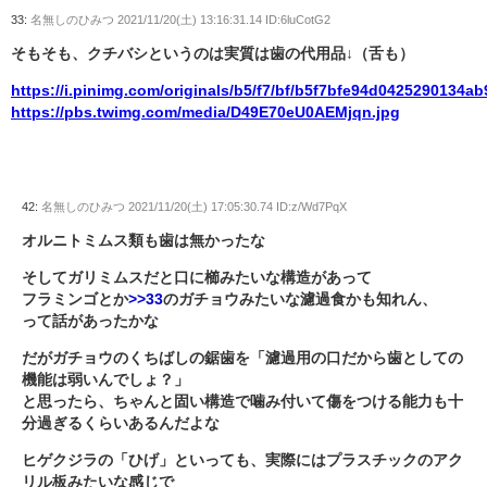
33:
名無しのひみつ
2021/11/20(土) 13:16:31.14 ID:6luCotG2
そもそも、クチバシというのは実質は歯の代用品↓（舌も）
https://i.pinimg.com/originals/b5/f7/bf/b5f7bfe94d0425290134a
https://pbs.twimg.com/media/D49E70eU0AEMjqn.jpg
42:
名無しのひみつ
2021/11/20(土) 17:05:30.74 ID:z/Wd7PqX
オルニトミムス類も歯は無かったな
そしてガリミムスだと口に櫛みたいな構造があって
フラミンゴとか
>>33
のガチョウみたいな濾過食かも知れん、
って話があったかな
だがガチョウのくちばしの鋸歯を「濾過用の口だから歯としての
機能は弱いんでしょ？」
と思ったら、ちゃんと固い構造で噛み付いて傷をつける能力も十
分過ぎるくらいあるんだよな
ヒゲクジラの「ひげ」といっても、実際にはプラスチックのアク
リル板みたいな感じで