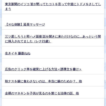
東京新聞のイソコ 皆が黙ってたコトを言って中道にトドメをさしてし
まう
【Ｈな体験】延長マッサージ
三ツ星しろうと即ハメ面接 話を聞きに来ただけなのに...あっという間
に挿入されてました（レナ21歳）
生きイキ 藤森ねね
広告のクリック率を確実に上げる方法＜誘導文を書け＞
秋ナスを嫁に食わさないのは、本当に嫁のためか？、他
全裸のマネキンを子供が見るのを禁じる法律の話、他