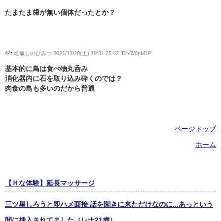
たまたま歯が無い個体だったとか？
44:
名無しのひみつ
2021/11/20(土) 19:31:25.42 ID:x7/0pM1P
基本的に鳥は食べ物丸呑み
消化器内に石を取り込み砕くのでは？
肉食の鳥も多いのだから普通
ページトップ
ホーム
【Ｈな体験】延長マッサージ
三ツ星しろうと即ハメ面接 話を聞きに来ただけなのに...あっという
間に挿入されてました（レナ21歳）