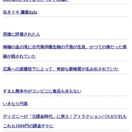
生きイキ 藤森ねね
死後に評価された人
南極の血の滝に古代海洋微生物の子孫が生息。かつての海だった痕
跡が残されていた
広島への原爆投下によって、奇妙な新物質が生み出されていた
すまん熊本やがコンビニに食品も水もない
いきなり円高
ディズニーが「大課金時代」に突入！アトラクションパスがどれも
これも1500円の課金チケに