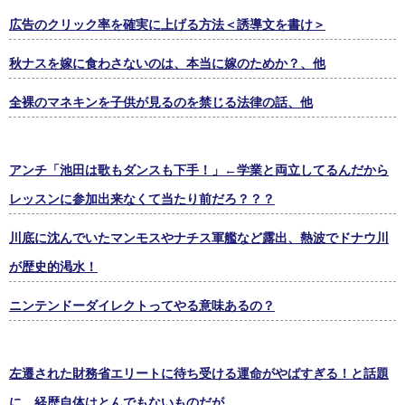
広告のクリック率を確実に上げる方法＜誘導文を書け＞
秋ナスを嫁に食わさないのは、本当に嫁のためか？、他
全裸のマネキンを子供が見るのを禁じる法律の話、他
アンチ「池田は歌もダンスも下手！」←学業と両立してるんだから
レッスンに参加出来なくて当たり前だろ？？？
川底に沈んでいたマンモスやナチス軍艦など露出、熱波でドナウ川
が歴史的渇水！
ニンテンドーダイレクトってやる意味あるの？
左遷された財務省エリートに待ち受ける運命がやばすぎる！と話題
に、経歴自体はとんでもないものだが……