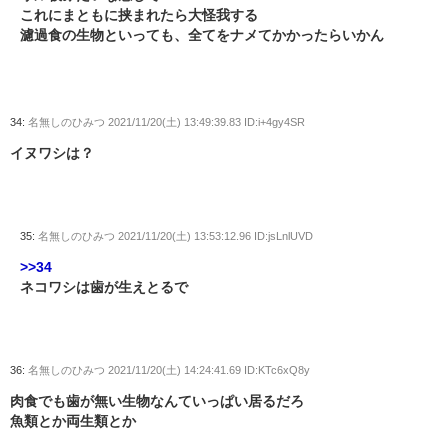
これにまともに挟まれたら大怪我する
濾過食の生物といっても、全てをナメてかかったらいかん
34:
名無しのひみつ
2021/11/20(土) 13:49:39.83 ID:i+4gy4SR
イヌワシは？
35:
名無しのひみつ
2021/11/20(土) 13:53:12.96 ID:jsLnlUVD
>>34
ネコワシは歯が生えとるで
36:
名無しのひみつ
2021/11/20(土) 14:24:41.69 ID:KTc6xQ8y
肉食でも歯が無い生物なんていっぱい居るだろ
魚類とか両生類とか