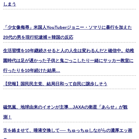
しまう
「少女像侮辱」米国人YouTuberジョニー・ソマリに暴行を加えた
20代の男を現行犯逮捕＝韓国の反応
生活習慣を10年継続させると人の人生は変わるんだと確信中。幼稚
園時代は足が遅かった子供と鬼ごっこしたり一緒にサッカー教室に
行ったりを10年続けた結果…
【悲報】国民民主党、結局日和って自民に譲歩しそう
磁気嵐、地球由来のイオンが主導…JAXAの衛星「あらせ」が観
測！
舌を絡ませて、唾液交換して── ちゅっちゅしながらの濃厚エッ画