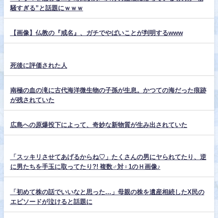
騒すぎる”と話題にｗｗｗ
【画像】仏教の『戒名』、ガチでやばいことが判明するwww
死後に評価された人
南極の血の滝に古代海洋微生物の子孫が生息。かつての海だった痕跡
が残されていた
広島への原爆投下によって、奇妙な新物質が生み出されていた
「スッキリさせてあげるからね♡」たくさんの男にヤられてたり、逆
に男たちを手玉に取ってたり?! 複数♂対♀1のＨ画像♪
「初めて株の話でいいなと思った…」母親の株を遺産相続したX民の
エピソードが泣けると話題に