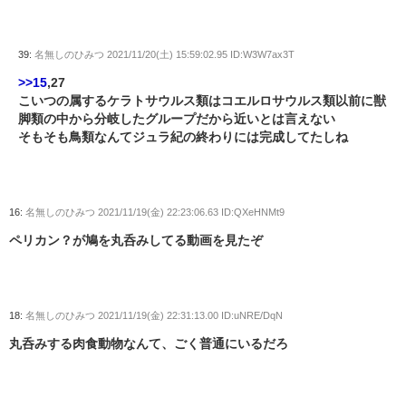
39:
名無しのひみつ
2021/11/20(土) 15:59:02.95 ID:W3W7ax3T
>>15
,27
こいつの属するケラトサウルス類はコエルロサウルス類以前に獣
脚類の中から分岐したグループだから近いとは言えない
そもそも鳥類なんてジュラ紀の終わりには完成してたしね
16:
名無しのひみつ
2021/11/19(金) 22:23:06.63 ID:QXeHNMt9
ペリカン？が鳩を丸呑みしてる動画を見たぞ
18:
名無しのひみつ
2021/11/19(金) 22:31:13.00 ID:uNRE/DqN
丸呑みする肉食動物なんて、ごく普通にいるだろ