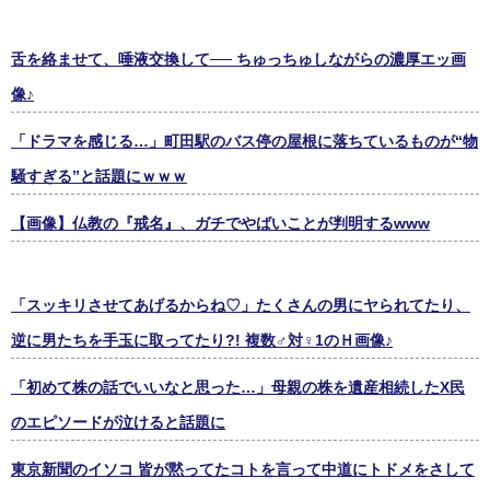
舌を絡ませて、唾液交換して── ちゅっちゅしながらの濃厚エッ画
像♪
「ドラマを感じる…」町田駅のバス停の屋根に落ちているものが“物
騒すぎる”と話題にｗｗｗ
【画像】仏教の『戒名』、ガチでやばいことが判明するwww
「スッキリさせてあげるからね♡」たくさんの男にヤられてたり、
逆に男たちを手玉に取ってたり?! 複数♂対♀1のＨ画像♪
「初めて株の話でいいなと思った…」母親の株を遺産相続したX民
のエピソードが泣けると話題に
東京新聞のイソコ 皆が黙ってたコトを言って中道にトドメをさして