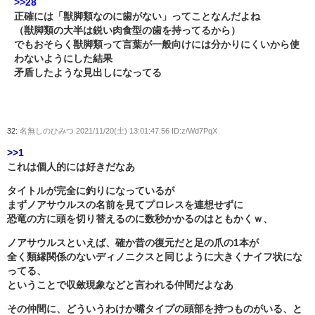
>>28
正確には「獣脚類なのに歯がない」ってことなんだよね
（獣脚類の大半は鋭い肉食型の歯を持ってるから）
でもおそらく獣脚類って言葉が一般向けには分かりにくいから使
わないようにした結果
矛盾したような見出しになってる
32:
名無しのひみつ
2021/11/20(土) 13:01:47.56 ID:z/Wd7PqX
>>1
これは個人的には好きだなあ
タイトルが完全に釣りになっているが
まずノアサウルスの名前を見てプロレスを連想せずに
恐竜の方に頭を切り替えるのに数秒かかるのはともかくｗ、
ノアサウルスといえば、確か昔の復元だと足の爪の1本が
全く類縁関係のないディノニクスと同じように大きくナイフ状にな
ってる、
ということで収斂現象などと言われる仲間だよなあ
その仲間に、どういうわけか嘴タイプの頭部を持つものがいる、と