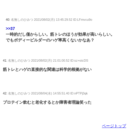
40:
名無しのひみつ
2021/08/02(月) 13:45:29.52 ID:LFmvcu9o
>>37
一時的だし僅からしい。筋トレのほうが効果が高いらしい。
でもボディービルダーのハゲ率高くないかなあ？
41:
名無しのひみつ
2021/08/02(月) 21:01:00.52 ID:sz+stcDS
筋トレとハゲの直接的な関連は科学的根拠がない
42:
名無しのひみつ
2021/08/04(水) 14:55:51.40 ID:nPTPj3qk
プロテイン飲むと老化するとか障害者理論笑った
ページトップ