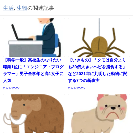
生活
,
生物
の関連記事
【科学一般】高校生のなりたい
【いきもの】「クモは自分より
職業1位に「エンジニア・プログ
も30倍大きいヘビを捕食する」
ラマー」男子全学年と高1女子に
など2021年に判明した動物に関
人気
する7つの新事実
2021-12-27
2021-12-25