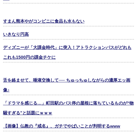
すまん熊本やがコンビニに食品も水もない
いきなり円高
ディズニーが「大課金時代」に突入！アトラクションパスがどれも
これも1500円の課金チケに
舌を絡ませて、唾液交換して── ちゅっちゅしながらの濃厚エッ画
像♪
「ドラマを感じる…」町田駅のバス停の屋根に落ちているものが“物
騒すぎる”と話題にｗｗｗ
【画像】仏教の『戒名』、ガチでやばいことが判明するwww