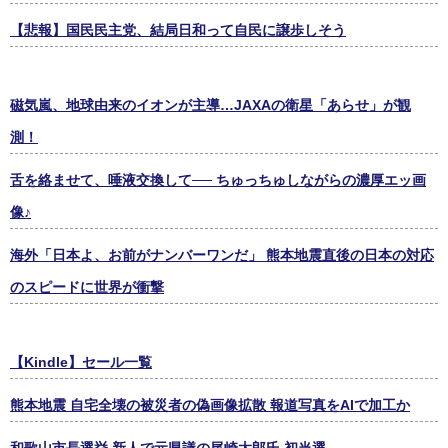
【悲報】国民民主党、結局日和って自民に譲歩しそう
磁気嵐、地球由来のイオンが主導…JAXAの衛星「あらせ」が観
測！
舌を絡ませて、唾液交換して── ちゅっちゅしながらの濃厚エッ画
像♪
海外「日本よ、お前がナンバーワンだ」 熊本地震直後の日本の対応
のスピードに世界が衝撃
【Kindle】セール一覧
熊本地震 自宅全壊の被災者の偽画像拡散 報道写真をAIで加工か
和歌山市長選挙 新人で元県議の尾崎太郎氏 初当選