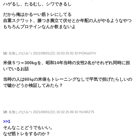
ハゲるし、たるむし、シワできるし
だから俺はかるーい筋トレにしてる
自重スクワット、膝つき腕立て伏せとか年配の人がやるようなやつ
もちろんプロテインなんか飲まないよ
16:
名無しのひみつ
2021/08/01(日) 16:03:25.82 ID:PrDKwDYV
米俵５つ＝300kgを、昭和14年当時の女性2名がそれぞれ同時に担
いでいるお話
当時の人は60㎏の米俵もトレーニングなしで平気で担げたらしいの
で嘘かどうか検証してみたら？
18:
名無しのひみつ
2021/08/01(日) 16:32:25.86 ID:YiLNRZ75
>>1
そんなことどうでもいい。
なぜ筋トレをするのか？