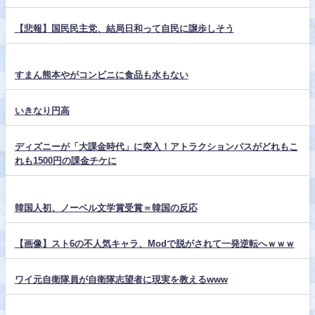
【悲報】国民民主党、結局日和って自民に譲歩しそう
すまん熊本やがコンビニに食品も水もない
いきなり円高
ディズニーが「大課金時代」に突入！アトラクションパスがどれもこ
れも1500円の課金チケに
韓国人初、ノーベル文学賞受賞＝韓国の反応
【画像】スト6の不人気キャラ、Modで脱がされて一発逆転へｗｗｗ
ワイ元自衛隊員が自衛隊志望者に現実を教えるwww