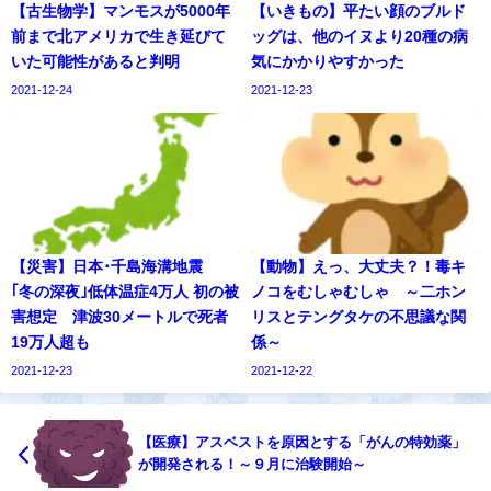
【古生物学】マンモスが5000年
【いきもの】平たい顔のブルド
前まで北アメリカで生き延びて
ッグは、他のイヌより20種の病
いた可能性があると判明
気にかかりやすかった
2021-12-24
2021-12-23
【災害】日本･千島海溝地震
【動物】えっ、大丈夫？！毒キ
｢冬の深夜｣低体温症4万人 初の被
ノコをむしゃむしゃ ～二ホン
害想定 津波30メートルで死者
リスとテングタケの不思議な関
19万人超も
係～
2021-12-23
2021-12-22
【医療】アスベストを原因とする「がんの特効薬」
が開発される！～９月に治験開始～