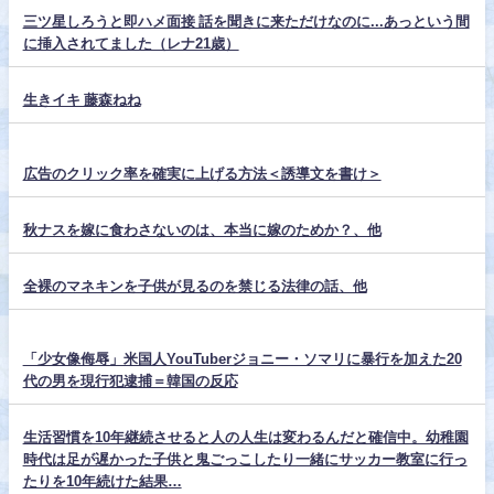
三ツ星しろうと即ハメ面接 話を聞きに来ただけなのに...あっという間
に挿入されてました（レナ21歳）
生きイキ 藤森ねね
広告のクリック率を確実に上げる方法＜誘導文を書け＞
秋ナスを嫁に食わさないのは、本当に嫁のためか？、他
全裸のマネキンを子供が見るのを禁じる法律の話、他
「少女像侮辱」米国人YouTuberジョニー・ソマリに暴行を加えた20
代の男を現行犯逮捕＝韓国の反応
生活習慣を10年継続させると人の人生は変わるんだと確信中。幼稚園
時代は足が遅かった子供と鬼ごっこしたり一緒にサッカー教室に行っ
たりを10年続けた結果…