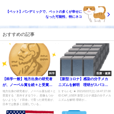
【ペット】パンデミックで、ペットの多くが幸せに
なった可能性、特にネコ
おすすめの記事
科学
医療・健康
【科学一般】地方出身の研究者
【新型コロナ】感染の分子メカ
が、ノーベル賞を続々と受賞す
ニズムを解明 理研がスパコン
る「意外すぎるワケ」
「富岳」を活用
地方出身の研究者が、ノーベル賞を続々と
1: すらいむ ★ 2021/02/27(土) 16:47:27.00
受賞する「意外すぎるワケ」 想像もつか
ID:CAP_USER 新型コロナ感染の分子メカ
ないような「ド田舎」で育った研究者が、
ニズムを解明 理研が...
日本では数多く活躍している...