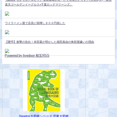
楽天ゴールデンイーグルス×千葉ロッテマリーンズ」
ワイラーメン屋で店員と喧嘩し９００円損した
【驚愕】衝撃の告白！本田翼が明かした堀田真由の角部屋嫌いの理由
Powered by livedoor 相互RSS
Newton大図鑑シリーズ 恐竜大図鑑