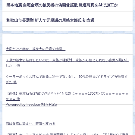
熊本地震 自宅全壊の被災者の偽画像拡散 報道写真をAIで加工か
和歌山市長選挙 新人で元県議の尾崎太郎氏 初当選
大変だけど幸せ。等身大の子育て物語。
36歳の彼女と結婚したいのに、家族が猛反対。家族から信じられない言葉が飛び出
した… 他
クーラーボックス積んで出発→途中で買い足し…50代公務員の“ドライブ”が地獄す
ぎた 他
【画像】長濱ねる(27歳)の乳がヤバイと話題にｗｗｗｗ1700万バズｗｗｗｗｗｗｗ
ｗｗｗ 他
Powered by livedoor 相互RSS
恋は疑惑に染まり、狂気へ変わる
【動画】セレモニアルピッチ 菅原茉椰さん「とても悔しいです」7月1日(火)「東北