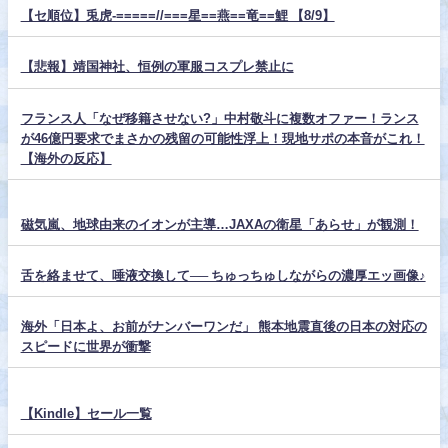
【セ順位】兎虎-=====//===星==燕==竜==鯉 【8/9】
【悲報】靖国神社、恒例の軍服コスプレ禁止に
フランス人「なぜ移籍させない?」中村敬斗に複数オファー！ランス
が46億円要求でまさかの残留の可能性浮上！現地サポの本音がこれ！
【海外の反応】
磁気嵐、地球由来のイオンが主導…JAXAの衛星「あらせ」が観測！
舌を絡ませて、唾液交換して── ちゅっちゅしながらの濃厚エッ画像♪
海外「日本よ、お前がナンバーワンだ」 熊本地震直後の日本の対応の
スピードに世界が衝撃
【Kindle】セール一覧