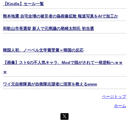
【Kindle】セール一覧
熊本地震 自宅全壊の被災者の偽画像拡散 報道写真をAIで加工か
和歌山市長選挙 新人で元県議の尾崎太郎氏 初当選
韓国人初、ノーベル文学賞受賞＝韓国の反応
【画像】スト6の不人気キャラ、Modで脱がされて一発逆転へｗｗ
ｗ
ワイ元自衛隊員が自衛隊志望者に現実を教えるwww
ページトップ
ホーム