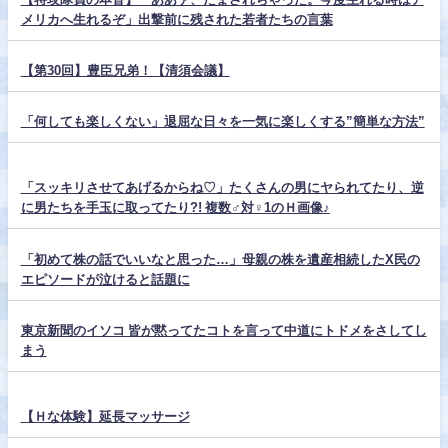
メリカへ生れるぞ」出撃前に残された若者たちの言葉
【第30回】豊臣兄弟！【清須会議】
「何しても楽しくない」退屈な日々を一気に楽しくする”簡単な方法”
「スッキリさせてあげるからね♡」たくさんの男にヤられてたり、逆
に男たちを手玉に取ってたり?! 複数♂対♀1のＨ画像♪
「初めて株の話でいいなと思った…」母親の株を遺産相続したX民の
エピソードが泣けると話題に
東京新聞のイソコ 皆が黙ってたコトを言って中道にトドメをさしてし
まう
【Ｈな体験】延長マッサージ