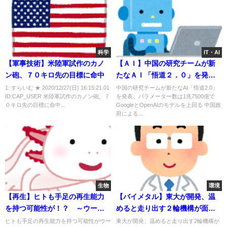
科学
IT・AI
【軍事技術】米陸軍試作のカノ
【ＡＩ】中国の研究チームが新
ン砲、７０キロ先の目標に命中
たなＡＩ「悟道２．０」を発
表、パラメーター数は 1兆7500
1: すらいむ ★ 2020/12/27(日) 16:15:21.01
中国の研究チームが新たなAI「悟道2.0」
ID:CAP_USER 米陸軍試作のカノン砲、７
を発表、パラメーター数は1兆7500億で
億でGoogleとOpenAIのモデル
０キロ先の目標に命中...
GoogleとOpenAIのモデルを上回る 中国政
を上回る！
府による...
生物
環境
【再生】ヒトも手足の再生能力
【バイメタル】東大が開発、温
を持つ可能性が！？ ～ウーパ
めると走り出す２輪機構が面白
ールーパーから見つかる～
い
ヒトも手足の再生能力を持つ可能性がウー
東大が開発、温めると走り出す2輪機構が