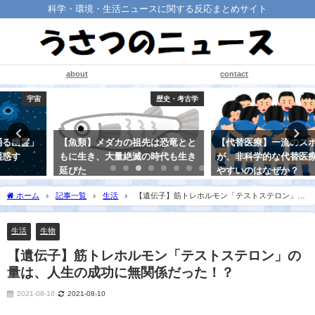
科学・環境・生活ニュースに関する反応まとめサイト
about
contact
歴史・考古学
医療・健康
【魚類】メダカの祖先は恐竜とと
【代替医療】一流のスポーツ選手
もに生き、大量絶滅の時代も生き
が、非科学的な代替医療にハマり
延びた
やすいのはなぜか？
2021-08-25
2021-08-31
ホーム
記事一覧
生活
【遺伝子】筋トレホルモン「テストステロン」の
量は、人生の成功に無関係だった！？
生活
生物
【遺伝子】筋トレホルモン「テストステロン」の
量は、人生の成功に無関係だった！？
2021-08-10
2021-08-10