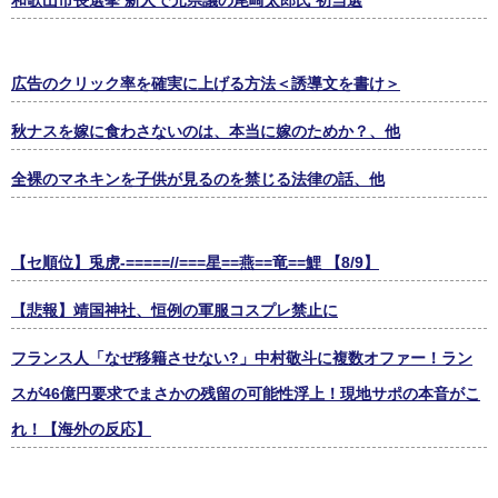
広告のクリック率を確実に上げる方法＜誘導文を書け＞
秋ナスを嫁に食わさないのは、本当に嫁のためか？、他
全裸のマネキンを子供が見るのを禁じる法律の話、他
【セ順位】兎虎-=====//===星==燕==竜==鯉 【8/9】
【悲報】靖国神社、恒例の軍服コスプレ禁止に
フランス人「なぜ移籍させない?」中村敬斗に複数オファー！ラン
スが46億円要求でまさかの残留の可能性浮上！現地サポの本音がこ
れ！【海外の反応】