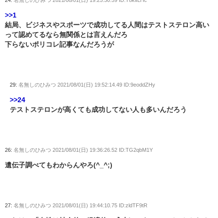
24:
名無しのひみつ
2021/08/01(日) 19:25:30.59 ID:T8klILHc
>>1
結局、ビジネスやスポーツで成功してる人間はテストステロン高い
って認めてるなら無関係とは言えんだろ
下らないポリコレ記事なんだろうが
29:
名無しのひみつ
2021/08/01(日) 19:52:14.49 ID:9eoddZHy
>>24
テストステロンが高くても成功してない人も多いんだろう
26:
名無しのひみつ
2021/08/01(日) 19:36:26.52 ID:TG2qbM1Y
遺伝子調べてもわからんやろ(^_^;)
27:
名無しのひみつ
2021/08/01(日) 19:44:10.75 ID:zldTF9tR