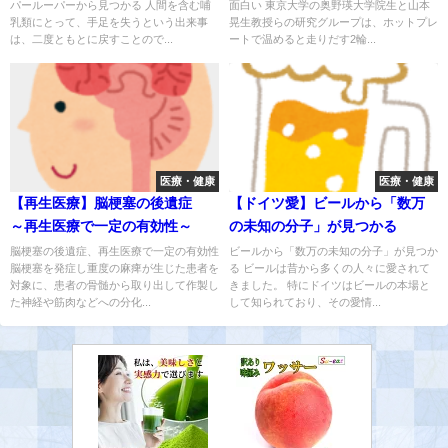
パールーパーから見つかる 人間を含む哺
面白い 東京大学の奥野瑛大学院生と山本
乳類にとって、手足を失うという出来事
晃生教授らの研究グループは、ホットプレ
は、二度ともとに戻すことので...
ートで温めると走りだす2輪...
医療・健康
医療・健康
【再生医療】脳梗塞の後遺症
【ドイツ愛】ビールから「数万
～再生医療で一定の有効性～
の未知の分子」が見つかる
脳梗塞の後遺症、再生医療で一定の有効性
ビールから「数万の未知の分子」が見つか
脳梗塞を発症し重度の麻痺が生じた患者を
る ビールは昔から多くの人々に愛されて
対象に、患者の骨髄から取り出して作製し
きました。 特にドイツはビールの本場と
た神経や筋肉などへの分化...
して知られており、その愛情...