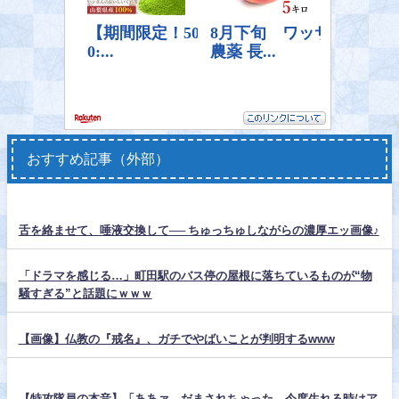
おすすめ記事（外部）
舌を絡ませて、唾液交換して── ちゅっちゅしながらの濃厚エッ画像♪
「ドラマを感じる…」町田駅のバス停の屋根に落ちているものが“物
騒すぎる”と話題にｗｗｗ
【画像】仏教の『戒名』、ガチでやばいことが判明するwww
【特攻隊員の本音】「ああァ、だまされちゃった。今度生れる時はア