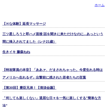
ホーム
【Ｈな体験】延長マッサージ
三ツ星しろうと即ハメ面接 話を聞きに来ただけなのに...あっという
間に挿入されてました（レナ21歳）
生きイキ 藤森ねね
【特攻隊員の本音】「ああァ、だまされちゃった。今度生れる時は
アメリカへ生れるぞ」出撃前に残された若者たちの言葉
【第30回】豊臣兄弟！【清須会議】
「何しても楽しくない」退屈な日々を一気に楽しくする”簡単な方
法”