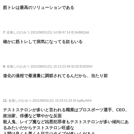
筋トレは最高のソリューションである
7:
名無しのひみつ
2021/08/01(日) 14:58:47.14 ID:fivB6Qdd
確かに筋トレして病気になってる奴もいる
9:
名無しのひみつ
2021/08/01(日) 15:13:23.99 ID:DCEXDDH/
進化の過程で最適量に調節されてるんだから、当たり前
11:
名無しのひみつ
2021/08/01(日) 15:33:51.63 ID:kpBurNHt
テストステロンが多いと言われる職業はプロスポーツ選手、CEO、
政治家、俳優など華やかな反面
殺人鬼、レイプ魔など凶悪犯罪者もテストステロンが多い傾向にあ
るみたいだからテストステロン旺盛な
人間は良くも悪くも目立つタイプが多いんだろう