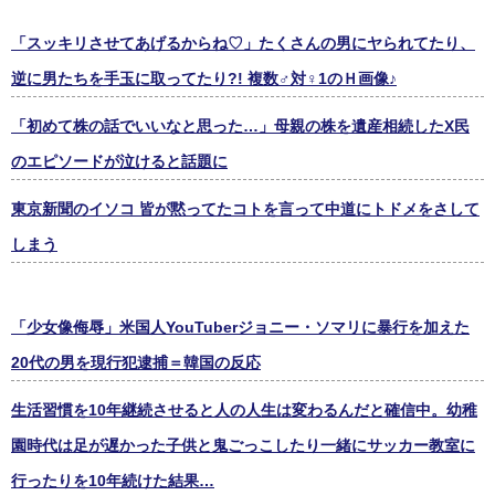
「スッキリさせてあげるからね♡」たくさんの男にヤられてたり、
逆に男たちを手玉に取ってたり?! 複数♂対♀1のＨ画像♪
「初めて株の話でいいなと思った…」母親の株を遺産相続したX民
のエピソードが泣けると話題に
東京新聞のイソコ 皆が黙ってたコトを言って中道にトドメをさして
しまう
「少女像侮辱」米国人YouTuberジョニー・ソマリに暴行を加えた
20代の男を現行犯逮捕＝韓国の反応
生活習慣を10年継続させると人の人生は変わるんだと確信中。幼稚
園時代は足が遅かった子供と鬼ごっこしたり一緒にサッカー教室に
行ったりを10年続けた結果…