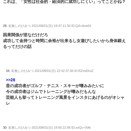
これは、「女性は社会的・経済的に成功しにくい」ってことかね？
28:
名無しのひみつ
2021/08/01(日) 19:47:11.56 ID:QA+Aue6X
因果関係が逆なだけだろ
成功して金持つと時間に余裕が出来るし女遊びしたいから身体鍛え
るってだけの話
34:
名無しのひみつ
2021/08/01(日) 22:42:37.06 ID:RZmdXxiZ
>>28
昔の成功者がゴルフ・テニス・スキーが嗜みみたいに
今の成功者はジムでトレーニングが嗜みだもんな
芸能人も挙ってトレーニング風景をインスタにあげるのがオシャ
レ
30:
名無しのひみつ
2021/08/01(日) 19:56:22.68 ID:zeQc+XAk