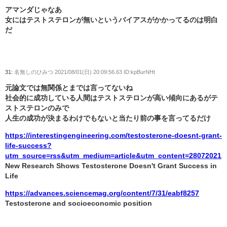
アマンダじゃなあ
女にはテストステロンが無いというバイアスがかかってるのは明白
だ
31:
名無しのひみつ
2021/08/01(日) 20:09:56.63 ID:kpBurNHt
元論文では無関係とまでは言ってないね
社会的に成功している人間はテストステロンが高い傾向にあるがテ
ストステロンのみで
人生の成功が決まるわけでもないと当たり前の事を言ってるだけ
https://interestingengineering.com/testosterone-doesnt-grant-
life-success?
utm_source=rss&utm_medium=article&utm_content=28072021
New Research Shows Testosterone Doesn't Grant Success in
Life
https://advances.sciencemag.org/content/7/31/eabf8257
Testosterone and socioeconomic position