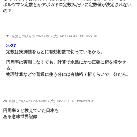
ボルツマン定数とかアボガドロ定数みたいに定数値が決定されない
の？
31:
名無しのひみつ
2021/08/17(火) 14:30:14.43 ID:DLwZk0l6
>>27
定数は実測値をもとに有効桁数で切っているから。
円周率は実測しなくても、計算で永遠にかつ正確に桁を増やせ
る。
物理計算などで普通に使う分には有効桁７桁くらいで十分だろ。
28:
名無しのひみつ
2021/08/17(火) 14:23:51.14 ID:BMfrxrF3
円周率３と教えていた日本も
ある意味世界記録