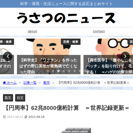
科学・環境・生活ニュースに関する反応まとめサイト
about
contact
医療・健康
医療・健康
【科学史】「ワクチン」を作った
【再生医学】「微小な針を並べた
はずの野口英世が黄熱病で亡くな
パッチ」を貼り付けて、毛を再生
った理由
する！ ＝ハゲの治療法開発＝
2021-08-20
2021-08-15
ホーム
記事一覧
数学
【円周率】62兆8000億桁計算 ＝世界記録更新＝
数学
科学
【円周率】62兆8000億桁計算 ＝世界記録更新＝
2021-08-23
2021-09-18