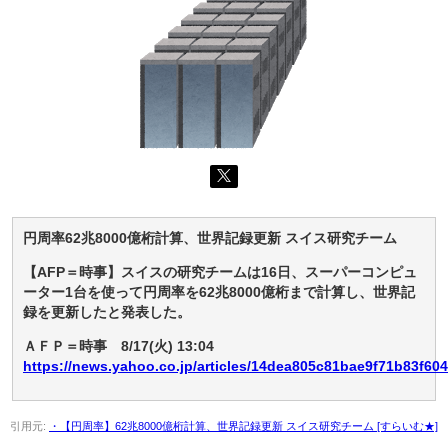
円周率62兆8000億桁計算、世界記録更新 スイス研究チーム
【AFP＝時事】スイスの研究チームは16日、スーパーコンピュ
ーター1台を使って円周率を62兆8000億桁まで計算し、世界記
録を更新したと発表した。
ＡＦＰ＝時事 8/17(火) 13:04
https://news.yahoo.co.jp/articles/14dea805c81bae9f71b83f60
引用元:
・【円周率】62兆8000億桁計算、世界記録更新 スイス研究チーム [すらいむ★]