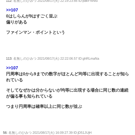
112:
名無しのひみつ
2021/08/17(火) 22:19:23.66 ID:pakFNNIu
>>107
0はしらんが9はすごく並ぶ
偏りがある
ファインマン・ポイントという
113:
名無しのひみつ
2021/08/17(火) 22:22:06.57 ID:ghRLmaNa
>>107
円周率は0から9までの数字がほとんど均等に出現することが知ら
れている
そしてなぜかは分からないが均等に出現する場合に同じ数の連続
が偏る事も知られている
つまり円周率は確率以上に同じ数が並ぶ
56:
名無しのひみつ
2021/08/17(火) 16:09:27.39 ID:jD51JUjH