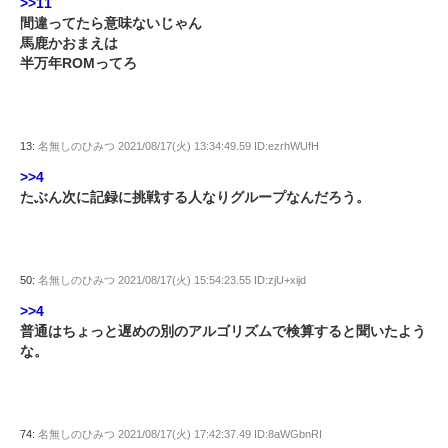
>>11
間違ってたら意味ないじゃん
馬鹿かおまえは
半万年ROMってろ
13:
名無しのひみつ
2021/08/17(火) 13:34:49.59 ID:ezrhWUfH
>>4
たぶん次に記録に挑戦する人なりグループなんだろう。
50:
名無しのひみつ
2021/08/17(火) 15:54:23.55 ID:zjU+xijd
>>4
普通はちょっと遅めの別のアルゴリズムで検算すると聞いたよう
な。
74:
名無しのひみつ
2021/08/17(火) 17:42:37.49 ID:8aWGbnRI