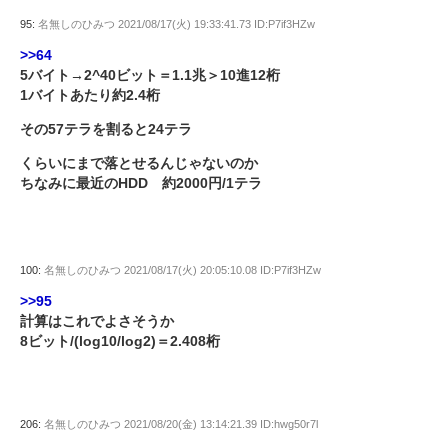
95:
名無しのひみつ
2021/08/17(火) 19:33:41.73 ID:P7if3HZw
>>64
5バイト→2^40ビット＝1.1兆＞10進12桁
1バイトあたり約2.4桁
その57テラを割ると24テラ
くらいにまで落とせるんじゃないのか
ちなみに最近のHDD 約2000円/1テラ
100:
名無しのひみつ
2021/08/17(火) 20:05:10.08 ID:P7if3HZw
>>95
計算はこれでよさそうか
8ビット/(log10/log2)＝2.408桁
206:
名無しのひみつ
2021/08/20(金) 13:14:21.39 ID:hwg50r7l