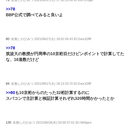
79:
名無しのひみつ
2021/08/17(火) 17:58:51.46 ID:UG7Z/0ga
>>78
BBP公式で調べてみると良いよ
80:
名無しのひみつ
2021/08/17(火) 18:01:04.43 ID:GwxX2flF
>>78
筑波大の教授が円周率の10京桁目だけピンポイントで計算してた
な、16進数だけど
84:
名無しのひみつ
2021/08/17(火) 18:13:33.70 ID:GwxX2flF
>>80
も10京桁からのたった32桁計算するのに
スパコンで主計算と検証計算それぞれ320時間かかったとか
139:
名無しのひみつ
2021/08/18(水) 03:00:37.61 ID:r5K6jaro