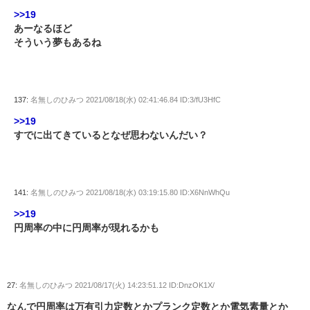
>>19
あーなるほど
そういう夢もあるね
137:
名無しのひみつ
2021/08/18(水) 02:41:46.84 ID:3/fU3HfC
>>19
すでに出てきているとなぜ思わないんだい？
141:
名無しのひみつ
2021/08/18(水) 03:19:15.80 ID:X6NnWhQu
>>19
円周率の中に円周率が現れるかも
27:
名無しのひみつ
2021/08/17(火) 14:23:51.12 ID:DnzOK1X/
なんで円周率は万有引力定数とかプランク定数とか電気素量とか