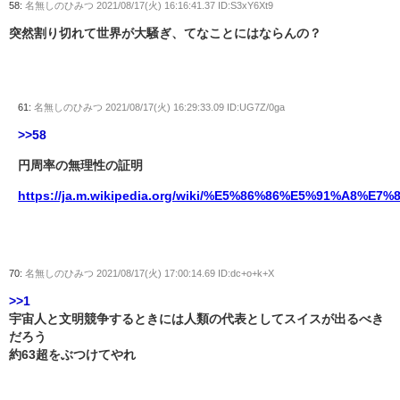
58:
名無しのひみつ
2021/08/17(火) 16:16:41.37 ID:S3xY6Xt9
突然割り切れて世界が大騒ぎ、てなことにはならんの？
61:
名無しのひみつ
2021/08/17(火) 16:29:33.09 ID:UG7Z/0ga
>>58
円周率の無理性の証明
https://ja.m.wikipedia.org/wiki/%E5%86%86%E5%91%
70:
名無しのひみつ
2021/08/17(火) 17:00:14.69 ID:dc+o+k+X
>>1
宇宙人と文明競争するときには人類の代表としてスイスが出るべき
だろう
約63超をぶつけてやれ