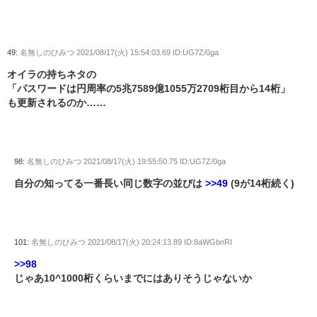
49:
名無しのひみつ
2021/08/17(火) 15:54:03.69 ID:UG7Z/0ga
オイラの持ちネタの
「パスワードは円周率の5兆7589億1055万2709桁目から14桁」
も更新されるのか……
98:
名無しのひみつ
2021/08/17(火) 19:55:50.75 ID:UG7Z/0ga
自分の知ってる一番長い同じ数字の並びは
>>49
(9が14桁続く)
101:
名無しのひみつ
2021/08/17(火) 20:24:13.89 ID:8aWGbnRI
>>98
じゃあ10^1000桁くらいまでにはありそうじゃないか