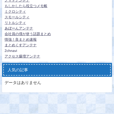
ノマドアンテナ
もしかしたら役立つメモ帳
ミクロシティ
スモールシティ
リトルシティ
あぼーんアンテナ
会社員の僕が使う話題まとめ
情強！良まとめ速報
まとめくすアンテナ
2chnavi
アクセス爆増アンテナ
人気の記事
データはありません