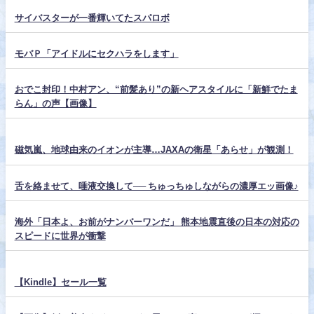
サイバスターが一番輝いてたスパロボ
モバＰ「アイドルにセクハラをします」
おでこ封印！中村アン、“前髪あり”の新ヘアスタイルに「新鮮でたま
らん」の声【画像】
磁気嵐、地球由来のイオンが主導…JAXAの衛星「あらせ」が観測！
舌を絡ませて、唾液交換して── ちゅっちゅしながらの濃厚エッ画像♪
海外「日本よ、お前がナンバーワンだ」 熊本地震直後の日本の対応の
スピードに世界が衝撃
【Kindle】セール一覧