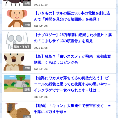
生物
2021-11-10
【いきもの】サルの脳に500本の電極を刺し込
んで「仲間を見分ける脳回路」を発見！
生物
2021-11-08
【ナゾロジー】25万年前に絶滅した小型ヒト属
の「こぶしサイズの頭蓋骨」を発見
歴史・考古学
2021-11-06
【鳥】珍鳥？「白いスズメ」が飛来 京都市動
物園、くちばしはピンク色
生物
2021-11-06
【道路にワカメが落ちてるの何故だろう】 ビ
ニールの残骸と思ってた校庭すみの黒いやつ→
イシクラゲです→食べられます→味は…
環境
2021-11-06
【動物】「キョン」大量発生で被害相次ぐ ＝
千葉に４万４千頭＝
生物