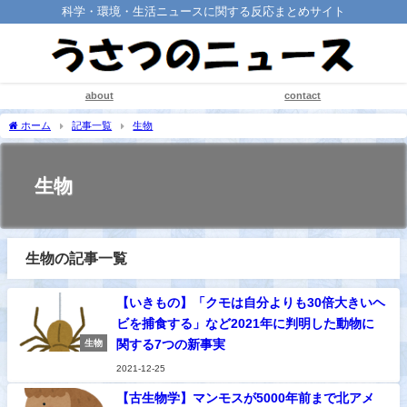
科学・環境・生活ニュースに関する反応まとめサイト
about
contact
ホーム
記事一覧
生物
生物
生物の記事一覧
【いきもの】「クモは自分よりも30倍大きいヘ
ビを捕食する」など2021年に判明した動物に
関する7つの新事実
生物
2021-12-25
【古生物学】マンモスが5000年前まで北アメ