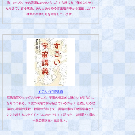
物」たちや、その造形にかわいらしさすら感じる「奇妙な生物」
たちまで、古今東西、ありとあらゆる古生物の中から選抜した120
種類の生物たちを紹介しています。
すごい宇宙講義
暗黒物質やヒッグス粒子など、宇宙の根源的な謎がいま明らかに
なりつつある。研究の現場で何が起きているのか？ 基礎となる理
論から最新の実験・観測の方法まで、異端の素粒子物理学者が１
００を超えるスライドと共にわかりやすく語った、３時間×４日の
一般公開講座＜完全版＞。