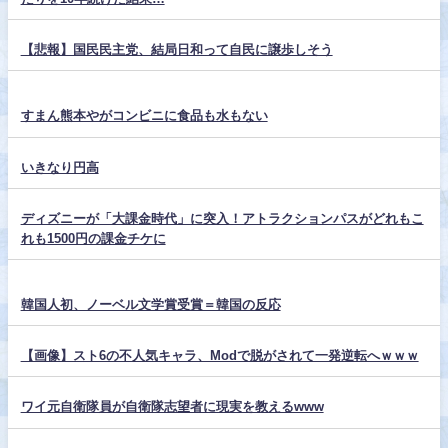
【悲報】国民民主党、結局日和って自民に譲歩しそう
すまん熊本やがコンビニに食品も水もない
いきなり円高
ディズニーが「大課金時代」に突入！アトラクションパスがどれもこ
れも1500円の課金チケに
韓国人初、ノーベル文学賞受賞＝韓国の反応
【画像】スト6の不人気キャラ、Modで脱がされて一発逆転へｗｗｗ
ワイ元自衛隊員が自衛隊志望者に現実を教えるwww