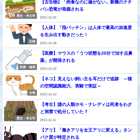
【古生物】「肉食なのに歯がない」新種のクチ
バシ恐竜が発掘される
歴史・考古学
2021-11-22
【人体】「指パッチン」は人体で最高の加速度
を生み出す動きだった！
生物
2021-11-19
【医療】マウスの「うつ状態を20分で治す点鼻
薬」が開発される
医療・健康
2021-11-18
【ネコ】見えない飼い主を耳だけで追跡 ～猫
の空間認識能力、実験で実証～
生物
2021-11-13
【考古】謎の人類ホモ・ナレディは死者をわざ
と洞窟で処分していた？
歴史・考古学
2021-11-11
【アリ】「働きアリを女王アリに変える」タン
パク質が特定される