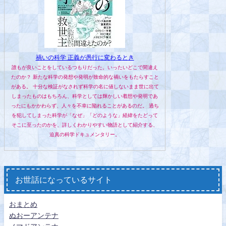
禍いの科学 正義が愚行に変わるとき
誰もが良いことをしているつもりだった。いったいどこで間違え
たのか？ 新たな科学の発想や発明が致命的な禍いをもたらすこと
がある。 十分な検証がなされず科学の名に値しないまま世に出て
しまったものはもちろん、科学としては輝かしい着想や発明であ
ったにもかかわらず、人々を不幸に陥れることがあるのだ。 過ち
を犯してしまった科学が「なぜ」「どのような」経緯をたどって
そこに至ったのかを、詳しくわかりやすい物語として紹介する、
迫真の科学ドキュメンタリー。
お世話になっているサイト
おまとめ
ぬおーアンテナ