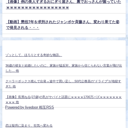
【画像】例の美人すぎるおにぎり屋さん、裏でおっさんが握っていた
ｗｗｗｗｗｗｗｗｗｗｗｗｗｗｗｗｗ
【動画】懲役7年を求刑されたジャンポケ斉藤さん、変わり果てた姿
で発見される・・・
ゾッとして、ほろりとする奇妙な物語。
36歳の彼女と結婚したいのに、家族が猛反対。家族から信じられない言葉が飛び出
した… 他
クーラーボックス積んで出発→途中で買い足し…50代公務員の“ドライブ”が地獄す
ぎた 他
【画像】長濱ねる(27歳)の乳がヤバイと話題にｗｗｗｗ1700万バズｗｗｗｗｗｗｗ
ｗｗｗ 他
Powered by livedoor 相互RSS
恋は疑惑に染まり、狂気へ変わる