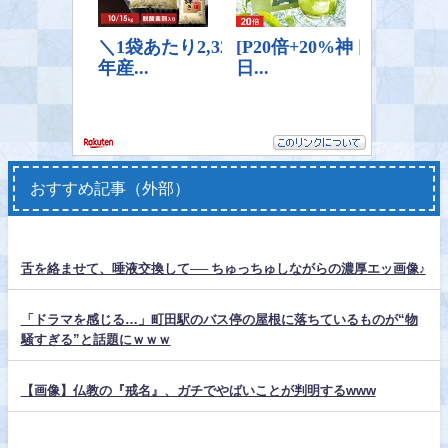
おすすめ記事（外部）
舌を絡ませて、唾液交換して── ちゅっちゅしながらの濃厚エッ画像♪
「ドラマを感じる…」町田駅のバス停の屋根に落ちているものが“物
騒すぎる”と話題にｗｗｗ
【画像】仏教の『戒名』、ガチでやばいことが判明するwww