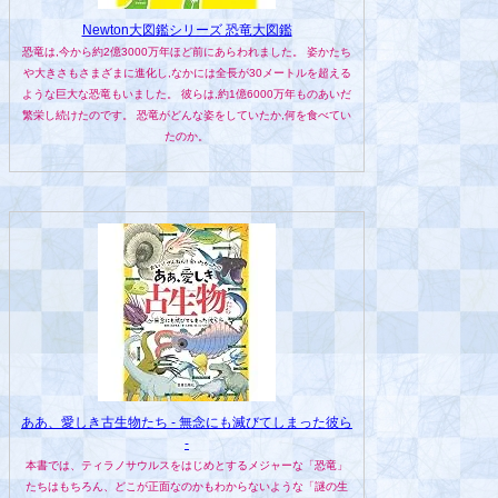
Newton大図鑑シリーズ 恐竜大図鑑
恐竜は,今から約2億3000万年ほど前にあらわれました。 姿かたち
や大きさもさまざまに進化し,なかには全長が30メートルを超える
ような巨大な恐竜もいました。 彼らは,約1億6000万年ものあいだ
繁栄し続けたのです。 恐竜がどんな姿をしていたか,何を食べてい
たのか。
ああ、愛しき古生物たち - 無念にも滅びてしまった彼ら
-
本書では、ティラノサウルスをはじめとするメジャーな「恐竜」
たちはもちろん、どこが正面なのかもわからないような「謎の生