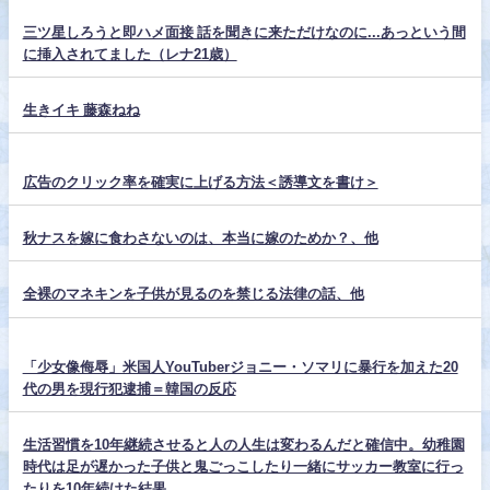
三ツ星しろうと即ハメ面接 話を聞きに来ただけなのに...あっという間
に挿入されてました（レナ21歳）
生きイキ 藤森ねね
広告のクリック率を確実に上げる方法＜誘導文を書け＞
秋ナスを嫁に食わさないのは、本当に嫁のためか？、他
全裸のマネキンを子供が見るのを禁じる法律の話、他
「少女像侮辱」米国人YouTuberジョニー・ソマリに暴行を加えた20
代の男を現行犯逮捕＝韓国の反応
生活習慣を10年継続させると人の人生は変わるんだと確信中。幼稚園
時代は足が遅かった子供と鬼ごっこしたり一緒にサッカー教室に行っ
たりを10年続けた結果…