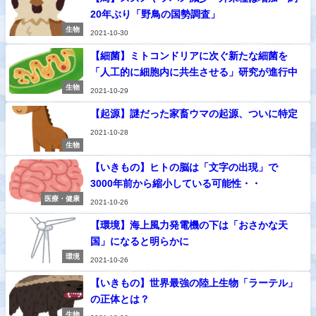
20年ぶり「野鳥の国勢調査」
生物
2021-10-30
【細菌】ミトコンドリアに次ぐ新たな細菌を
「人工的に細胞内に共生させる」研究が進行中
生物
2021-10-29
【起源】謎だった家畜ウマの起源、ついに特定
2021-10-28
生物
【いきもの】ヒトの脳は「文字の出現」で
3000年前から縮小している可能性・・
医療・健康
2021-10-26
【環境】海上風力発電機の下は「おさかな天
国」になると明らかに
環境
2021-10-26
【いきもの】世界最強の陸上生物「ラーテル」
の正体とは？
生物