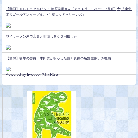
【動画】セレモニアルピッチ 菅原茉椰さん「とても悔しいです」7月1日(火)「東北
楽天ゴールデンイーグルス×千葉ロッテマリーンズ」
ワイラーメン屋で店員と喧嘩し９００円損した
【驚愕】衝撃の告白！本田翼が明かした堀田真由の角部屋嫌いの理由
Powered by livedoor 相互RSS