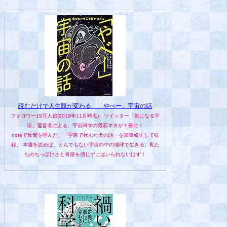
読むだけで人生観が変わる 「やべー」宇宙の話
フォロワー19万人超(2019年11月時点)、ツイッター「気になる宇
宙」運営者による、宇宙科学の最新ネタが１冊に！
noteで反響を呼んだ、「宇宙で死んだ犬の話」を加筆修正して収
録。 本書を読めば、とんでもない宇宙の中の地球で生きる、私た
ちのちっぽけさと奇跡を感じずにはいられないはず！