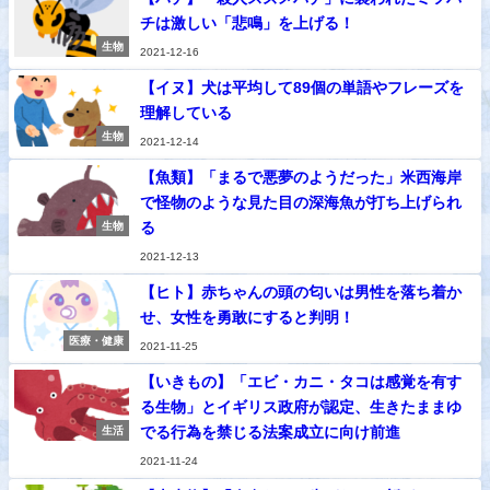
チは激しい「悲鳴」を上げる！
生物
2021-12-16
【イヌ】犬は平均して89個の単語やフレーズを
理解している
生物
2021-12-14
【魚類】「まるで悪夢のようだった」米西海岸
で怪物のような見た目の深海魚が打ち上げられ
る
生物
2021-12-13
【ヒト】赤ちゃんの頭の匂いは男性を落ち着か
せ、女性を勇敢にすると判明！
医療・健康
2021-11-25
【いきもの】「エビ・カニ・タコは感覚を有す
る生物」とイギリス政府が認定、生きたままゆ
でる行為を禁じる法案成立に向け前進
生活
2021-11-24