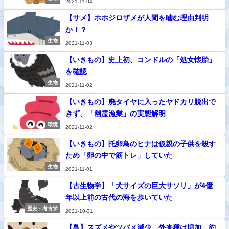
2021-11-04
【サメ】ホホジロザメが人間を噛む理由判明
か！？
生物
2021-11-03
【いきもの】史上初、コンドルの「処女懐胎」
を確認
生物
2021-11-02
【いきもの】廃タイヤに入ったヤドカリ脱出で
きず、「幽霊漁業」の実態解明
環境
2021-11-02
【いきもの】托卵鳥のヒナは仮親の子供を殺す
ため「卵の中で筋トレ」していた
生物
2021-11-01
【古生物学】「犬サイズの巨大サソリ」が4億
年以上前の古代の海を歩いていた
歴史・考古学
2021-10-31
【鳥】スズメやツバメ減少 外来種は増加 約