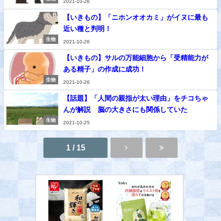
2021-10-26
【いきもの】「ニホンオオカミ」がイヌに最も
近い種と判明！
生物
2021-10-26
【いきもの】サルの万能細胞から「受精能力が
ある精子」の作成に成功！
生物
2021-10-26
【話題】「人間の親指が太い理由」をチコちゃ
んが解説 脳の大きさにも関係していた
生物
2021-10-25
1 / 15