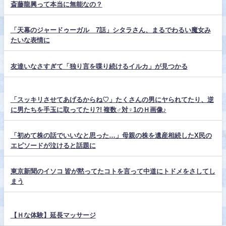
斎藤龍興って本当に無能なの？
「天幕のジャードゥーガル 7話」シタラさん、まるでわるい魔女み
たいな表情に
友達いなさすぎて「独り言を喋り続けるイルカ」が見つかる
「スッキリさせてあげるからね♡」たくさんの男にヤられてたり、逆
に男たちを手玉に取ってたり?! 複数♂対♀1のＨ画像♪
「初めて株の話でいいなと思った…」母親の株を遺産相続したX民の
エピソードが泣けると話題に
東京新聞のイソコ 皆が黙ってたコトを言って中道にトドメをさしてし
まう
【Ｈな体験】延長マッサージ