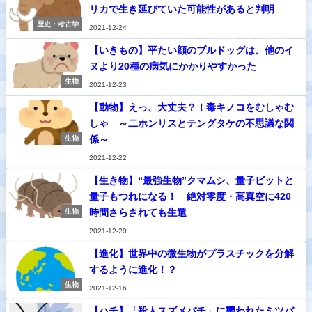
リカで生き延びていた可能性があると判明
歴史・考古学
2021-12-24
【いきもの】平たい顔のブルドッグは、他のイ
ヌより20種の病気にかかりやすかった
生物
2021-12-23
【動物】えっ、大丈夫？！毒キノコをむしゃむ
しゃ ～二ホンリスとテングタケの不思議な関
係～
生物
2021-12-22
【生き物】“最強生物”クマムシ、量子ビットと
量子もつれになる！ 絶対零度・高真空に420
時間さらされても生還
生物
2021-12-20
【進化】世界中の微生物がプラスチックを分解
するように進化！？
生物
2021-12-16
【ハチ】「殺人スズメバチ」に襲われたミツバ