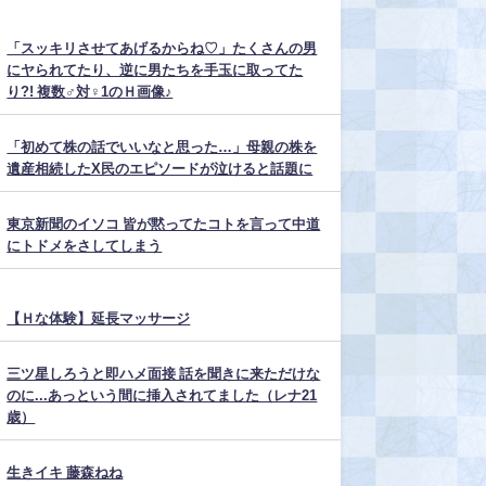
「スッキリさせてあげるからね♡」たくさんの男
にヤられてたり、逆に男たちを手玉に取ってた
り?! 複数♂対♀1のＨ画像♪
「初めて株の話でいいなと思った…」母親の株を
遺産相続したX民のエピソードが泣けると話題に
東京新聞のイソコ 皆が黙ってたコトを言って中道
にトドメをさしてしまう
【Ｈな体験】延長マッサージ
三ツ星しろうと即ハメ面接 話を聞きに来ただけな
のに...あっという間に挿入されてました（レナ21
歳）
生きイキ 藤森ねね