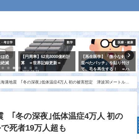
史・考古学
数学
医療・健康
先は恐
【円周率】62兆8000億桁計
【再生医学】「微小な針を
量絶滅
算 ＝世界記録更新＝
並べたパッチ」を貼り付け
て、毛を再生する！ ＝ハ
2021-08-23
ゲの治療法開発＝
海溝地震 ｢冬の深夜｣低体温症4万人 初の被害想定 津波30メートルで
2021-08-15
 ｢冬の深夜｣低体温症4万人 初の
で死者19万人超も