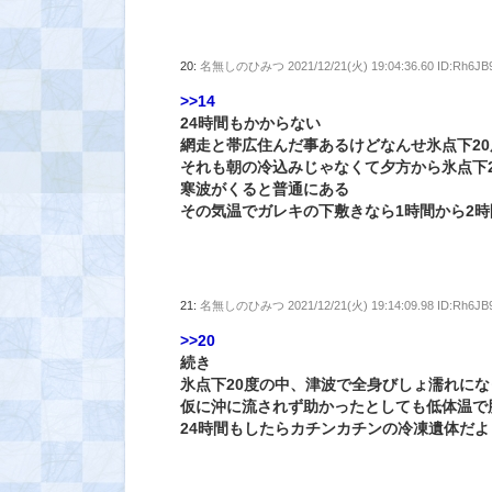
20:
名無しのひみつ
2021/12/21(火) 19:04:36.60 ID:Rh6J
>>14
24時間もかからない
網走と帯広住んだ事あるけどなんせ氷点下2
それも朝の冷込みじゃなくて夕方から氷点下
寒波がくると普通にある
その気温でガレキの下敷きなら1時間から2
21:
名無しのひみつ
2021/12/21(火) 19:14:09.98 ID:Rh6J
>>20
続き
氷点下20度の中、津波で全身びしょ濡れにな
仮に沖に流されず助かったとしても低体温で
24時間もしたらカチンカチンの冷凍遺体だよ