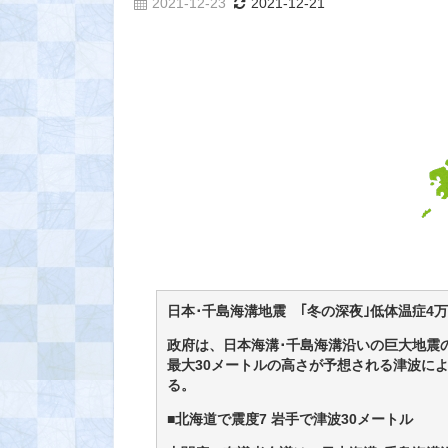
2021-12-23
2021-12-21
日本･千島海溝地震 ｢冬の深夜｣低体温症4万
政府は、日本海溝･千島海溝沿いの巨大地震
最大30メートルの高さが予想される津波によ
る。
■北海道で震度7 岩手で津波30メートル