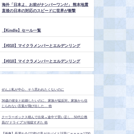
海外「日本よ、お前がナンバーワンだ」 熊本地震
直後の日本の対応のスピードに世界が衝撃
【Kindle】セール一覧
【#010】マイクラメンバーとエルデンリング
【#010】マイクラメンバーとエルデンリング
ぜんぶ私が中心、そう思われたくないのに
36歳の彼女と結婚したいのに、家族が猛反対。家族から信
じられない言葉が飛び出した… 他
クーラーボックス積んで出発→途中で買い足し…50代公務
員の“ドライブ”が地獄すぎた 他
【画像】長濱ねる(27歳)の乳がヤバイと話題にｗｗｗｗ1700