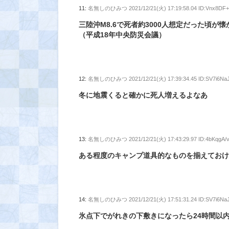
11:
名無しのひみつ
2021/12/21(火) 17:19:58.04 ID:Vnx8DF
三陸沖M8.6で死者約3000人想定だった頃が
（平成18年中央防災会議）
12:
名無しのひみつ
2021/12/21(火) 17:39:34.45 ID:SV7i6Na
冬に地震くると確かに死人増えるよなあ
13:
名無しのひみつ
2021/12/21(火) 17:43:29.97 ID:4bKqgA/
ある程度のキャンプ道具的なものを揃えてお
14:
名無しのひみつ
2021/12/21(火) 17:51:31.24 ID:SV7i6Na
氷点下でがれきの下敷きになったら24時間以