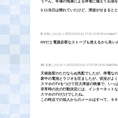
うーん、冬場の地震による停電に備えて石油
3.11当日は晴れていたけど、津波がせまると
9:
名無しのひみつ
2021/12/21(火) 17:01:12.59 ID:w+dqlqKY
HVだと電源必要なストーブも使えるから良い
10:
名無しのひみつ
2021/12/21(火) 17:07:06.14 ID:SqB/DNs
天候急変のただならぬ気配でしたが、停電なの
家中の電池とラジオを圧ましたが、状況がよ
スマホのTVをつけて巨大津波の映像で、いっ
非常時の次の行動決定には、インターネット
スマホのTVだけでしたね。
この時点での知人からのメールはすべて、９