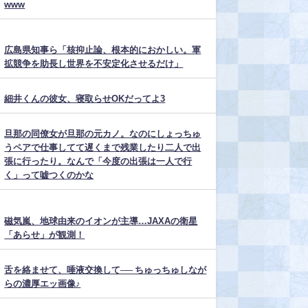
www
広島県知事ら「核抑止論、根本的におかしい。軍
拡競争を助長し世界を不安定化させるだけ」
細井くんの彼女、寝取らせOKだってよ3
旦那の同僚女が旦那の元カノ。なのにしょっちゅ
うペアで仕事してて遅くまで残業したり二人で出
張に行ったり。なんで「今度の出張は一人で行
く」って嘘つくのかな
磁気嵐、地球由来のイオンが主導…JAXAの衛星
「あらせ」が観測！
舌を絡ませて、唾液交換して── ちゅっちゅしなが
らの濃厚エッ画像♪