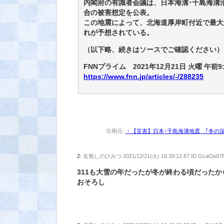
内閣府の有識者会議は、日本海溝･千島海溝
合の被害想定を公表。
この地震によって、北海道厚岸町付近で最大
れが予想されている。
（以下略、続きはソースでご確認ください）
FNNプライム 2021年12月21日 火曜 午前9:
https://www.fnn.jp/articles/-/288235
引用元:
・【災害】日本･千島海溝地震 ｢冬の深夜
2:
名無しのひみつ
2021/12/21(火) 16:39:12.67 ID:GcaOp97
311も大雪の年だったが冬が終わる頃だった
おそろし