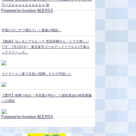
万バズｗｗｗｗｗｗｗｗｗｗ 他
Powered by livedoor 相互RSS
平穏が少しずつ壊れていく家族の物語。
【動画】セレモニアルピッチ 菅原茉椰さん「とても悔しい
です」7月1日(火)「東北楽天ゴールデンイーグルス×千葉ロ
ッテマリーンズ」
ワイラーメン屋で店員と喧嘩し９００円損した
【驚愕】衝撃の告白！本田翼が明かした堀田真由の角部屋嫌
いの理由
Powered by livedoor 相互RSS