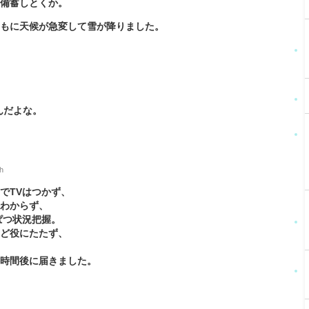
を備蓄しとくか。
ともに天候が急変して雪が降りました。
んだよな。
h
でTVはつかず、
くわからず、
ぱつ状況把握。
など役にたたず、
６時間後に届きました。