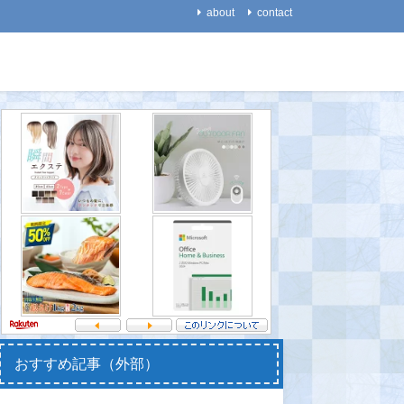
about
contact
生物
生活
【動物】ネコは他の動物と
【能力】外国語の学習で音
【火山】
違って「エサを得るために
楽力が向上する！～「共通
警報を切
働く」ことを避ける傾向が
の脳回路」で互いに影響し
現を確認
ある
あう～
2021-08-
2021-08-20
2021-08-14
おすすめ記事（外部）