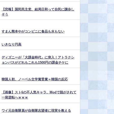
【悲報】国民民主党、結局日和って自民に譲歩し
そう
すまん熊本やがコンビニに食品も水もない
いきなり円高
ディズニーが「大課金時代」に突入！アトラクシ
ョンパスがどれもこれも1500円の課金チケに
韓国人初、ノーベル文学賞受賞＝韓国の反応
【画像】スト6の不人気キャラ、Modで脱がされて
一発逆転へｗｗｗ
ワイ元自衛隊員が自衛隊志望者に現実を教える