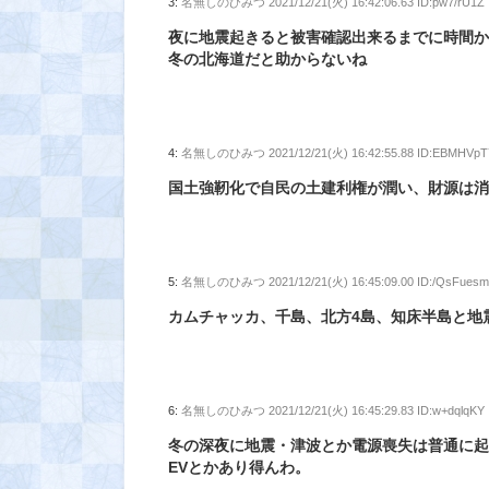
3:
名無しのひみつ
2021/12/21(火) 16:42:06.63 ID:pw7/rU1Z
夜に地震起きると被害確認出来るまでに時間
冬の北海道だと助からないね
4:
名無しのひみつ
2021/12/21(火) 16:42:55.88 ID:EBMHVpT
国土強靭化で自民の土建利権が潤い、財源は
5:
名無しのひみつ
2021/12/21(火) 16:45:09.00 ID:/QsFues
カムチャッカ、千島、北方4島、知床半島と地
6:
名無しのひみつ
2021/12/21(火) 16:45:29.83 ID:w+dqlqKY
冬の深夜に地震・津波とか電源喪失は普通に起
EVとかあり得んわ。