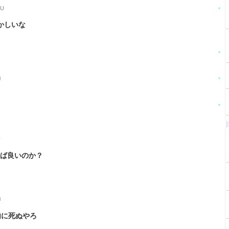
+U
懐かしいな
J
v
けば良いのか？
J
内に死ぬやろ