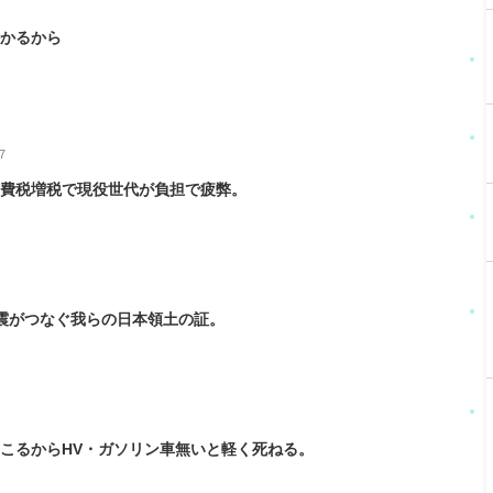
かかるから
7
消費税増税で現役世代が負担で疲弊。
m
震がつなぐ我らの日本領土の証。
こるからHV・ガソリン車無いと軽く死ねる。