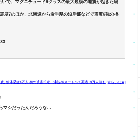
沿いで、マグニチュード9クラスの最大規模の地震が起きた場
震度7のほか、北海道から岩手県の沿岸部などで震度6強の揺
33
｣低体温症4万人 初の被害想定 津波30メートルで死者19万人超も [すらいむ★]
R
からマシだったんだろうな…