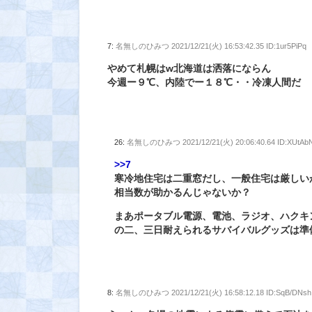
7:
名無しのひみつ
2021/12/21(火) 16:53:42.35 ID:1ur5PiPq
やめて札幌はw北海道は洒落にならん
今週ー９℃、内陸でー１８℃・・冷凍人間だ
26:
名無しのひみつ
2021/12/21(火) 20:06:40.64 ID:XUtAb
>>7
寒冷地住宅は二重窓だし、一般住宅は厳しい
相当数が助かるんじゃないか？
まあポータブル電源、電池、ラジオ、ハクキ
の二、三日耐えられるサバイバルグッズは準
8:
名無しのひみつ
2021/12/21(火) 16:58:12.18 ID:SqB/DNsh