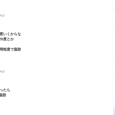
B9uQ
0度いくからな
20度とか
時間程度で脂肪
B9uQ
ったら
脂肪