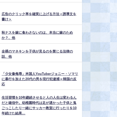
広告のクリック率を確実に上げる方法＜誘導文を
書け＞
秋ナスを嫁に食わさないのは、本当に嫁のため
か？、他
全裸のマネキンを子供が見るのを禁じる法律の
話、他
「少女像侮辱」米国人YouTuberジョニー・ソマリ
に暴行を加えた20代の男を現行犯逮捕＝韓国の反
応
生活習慣を10年継続させると人の人生は変わるん
だと確信中。幼稚園時代は足が遅かった子供と鬼
ごっこしたり一緒にサッカー教室に行ったりを10
年続けた結果…