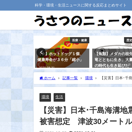
科学・環境・生活ニュースに関する反応まとめサイト
宇宙
医療・健康
歴
ゾの天体「踊る
【食】ホットドッグ１個、
【魚類】メダカの祖
体に、天文学者
健康寿命が３６分「縮小」
竜とともに生き、大
・・
の時代も生き延びた
2021-08-31
2021-08-25
ホーム
記事一覧
環境
【災害】日本･千島
死者19万人超も
環境
生活
【災害】日本･千島海溝地震
被害想定 津波30メートル