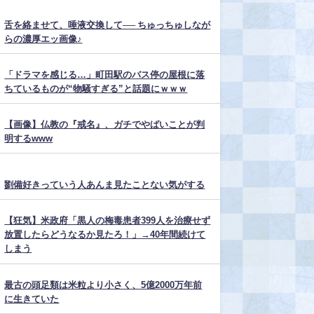
舌を絡ませて、唾液交換して── ちゅっちゅしなが
らの濃厚エッ画像♪
「ドラマを感じる…」町田駅のバス停の屋根に落
ちているものが“物騒すぎる”と話題にｗｗｗ
【画像】仏教の『戒名』、ガチでやばいことが判
明するwww
劉備好きっていう人あんま見たことない気がする
【狂気】米政府「黒人の梅毒患者399人を治療せず
放置したらどうなるか見たろ！」→40年間続けて
しまう
最古の頭足類は米粒より小さく、5億2000万年前
に生きていた