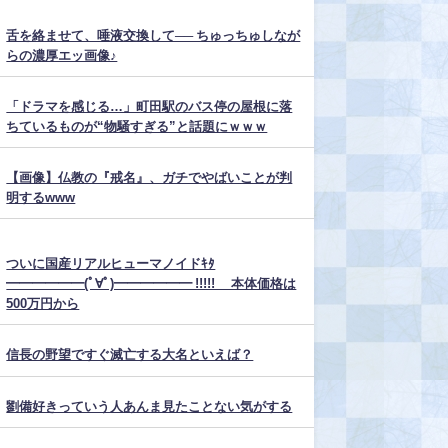
舌を絡ませて、唾液交換して── ちゅっちゅしなが
らの濃厚エッ画像♪
「ドラマを感じる…」町田駅のバス停の屋根に落
ちているものが“物騒すぎる”と話題にｗｗｗ
【画像】仏教の『戒名』、ガチでやばいことが判
明するwww
ついに国産リアルヒューマノイドｷﾀ
━━━━━━(ﾟ∀ﾟ)━━━━━━ !!!!! 本体価格は
500万円から
信長の野望ですぐ滅亡する大名といえば？
劉備好きっていう人あんま見たことない気がする