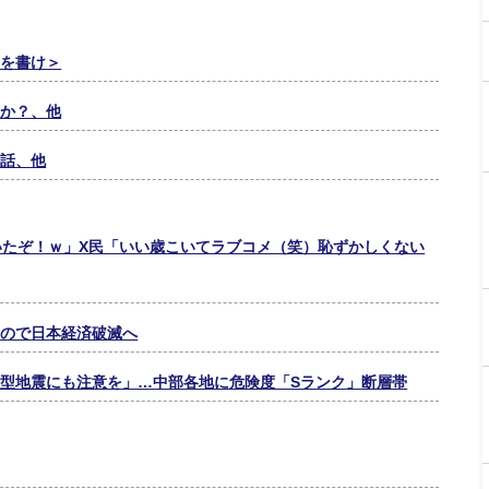
文を書け＞
めか？、他
の話、他
いたぞ！ｗ」X民「いい歳こいてラブコメ（笑）恥ずかしくない
もので日本経済破滅へ
型地震にも注意を」…中部各地に危険度「Sランク」断層帯