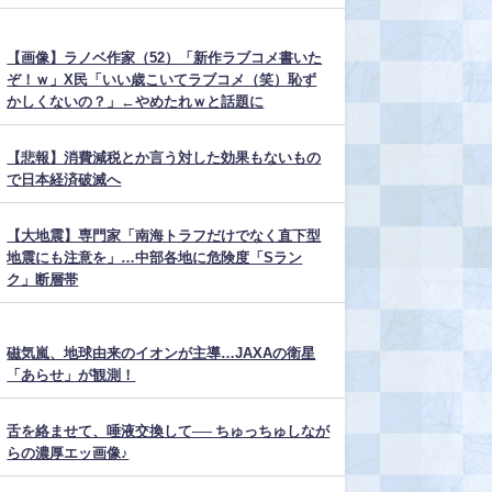
【画像】ラノベ作家（52）「新作ラブコメ書いた
ぞ！ｗ」X民「いい歳こいてラブコメ（笑）恥ず
かしくないの？」←やめたれｗと話題に
【悲報】消費減税とか言う対した効果もないもの
で日本経済破滅へ
【大地震】専門家「南海トラフだけでなく直下型
地震にも注意を」…中部各地に危険度「Sラン
ク」断層帯
磁気嵐、地球由来のイオンが主導…JAXAの衛星
「あらせ」が観測！
舌を絡ませて、唾液交換して── ちゅっちゅしなが
らの濃厚エッ画像♪