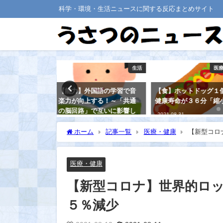
科学・環境・生活ニュースに関する反応まとめサイト
生活
医療・健康
国語の学習で音
【食】ホットドッグ１個、
【医療】「ジェネリ
する！～「共通
健康寿命が３６分「縮小」
は飲まない」と、医
で互いに影響し
が明かすその理由は
2021-08-31
2021-08-21
ホーム
記事一覧
医療・健康
【新型コロ
医療・健康
【新型コロナ】世界的ロ
５％減少