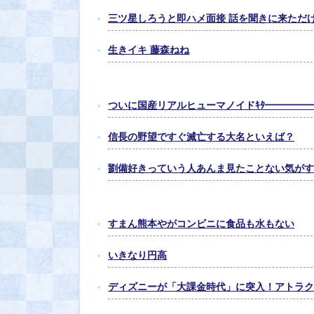
三ツ星しろうと即ハメ面接 話を聞きに来ただけ
生きイキ 藤森ねね
ついに国産リアルヒューマノイドｷﾀ━━━━━━(ﾟ
信長の野望ですぐ滅亡する大名といえば？
劉備好きっていう人あんま見たことない気が
すまん熊本やがコンビニに食品も水もない
いきなり円高
ディズニーが「大課金時代」に突入！アトラク