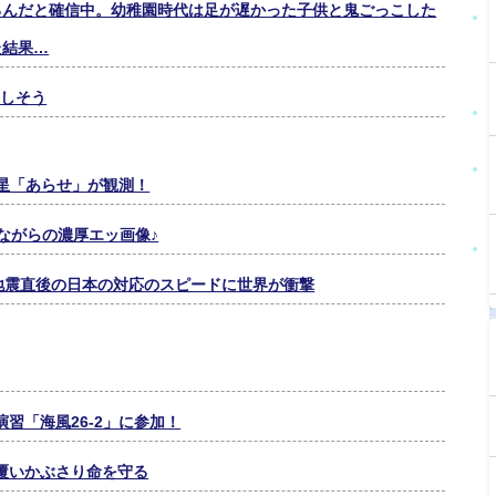
るんだと確信中。幼稚園時代は足が遅かった子供と鬼ごっこした
た結果…
歩しそう
衛星「あらせ」が観測！
ながらの濃厚エッ画像♪
地震直後の日本の対応のスピードに世界が衝撃
習「海風26-2」に参加！
覆いかぶさり命を守る