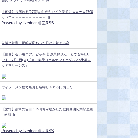
員の“ドライブ”が地獄すぎた 他
【画像】長濱ねる(27歳)の乳がヤバイと話題にｗｗｗｗ1700
万バズｗｗｗｗｗｗｗｗｗｗ 他
Powered by livedoor 相互RSS
先輩と後輩、距離が変わった日から始まる恋
【動画】セレモニアルピッチ 菅原茉椰さん「とても悔しい
です」7月1日(火)「東北楽天ゴールデンイーグルス×千葉ロ
ッテマリーンズ」
ワイラーメン屋で店員と喧嘩し９００円損した
【驚愕】衝撃の告白！本田翼が明かした堀田真由の角部屋嫌
いの理由
Powered by livedoor 相互RSS