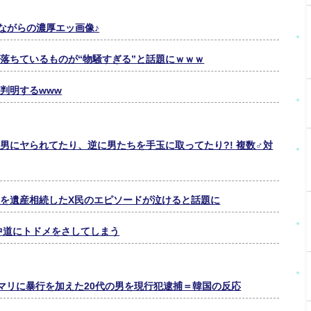
ながらの濃厚エッ画像♪
落ちているものが“物騒すぎる”と話題にｗｗｗ
判明するwww
男にヤられてたり、逆に男たちを手玉に取ってたり?! 複数♂対
を遺産相続したX民のエピソードが泣けると話題に
中道にトドメをさしてしまう
・ソマリに暴行を加えた20代の男を現行犯逮捕＝韓国の反応