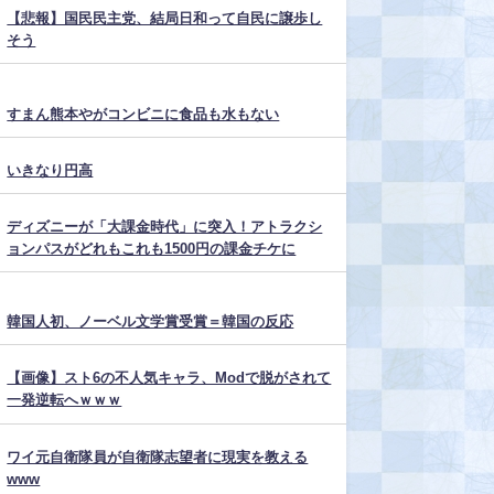
【悲報】国民民主党、結局日和って自民に譲歩し
そう
すまん熊本やがコンビニに食品も水もない
いきなり円高
ディズニーが「大課金時代」に突入！アトラクシ
ョンパスがどれもこれも1500円の課金チケに
韓国人初、ノーベル文学賞受賞＝韓国の反応
【画像】スト6の不人気キャラ、Modで脱がされて
一発逆転へｗｗｗ
ワイ元自衛隊員が自衛隊志望者に現実を教える
www