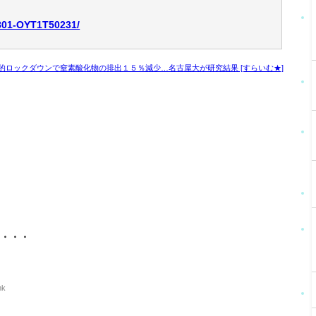
0801-OYT1T50231/
的ロックダウンで窒素酸化物の排出１５％減少…名古屋大が研究結果 [すらいむ★]
る・・・
mk