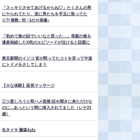
「スッキリさせてあげるからね♡」たくさんの男
にヤられてたり、逆に男たちを手玉に取ってた
り?! 複数♂対♀1のＨ画像♪
「初めて株の話でいいなと思った…」母親の株を
遺産相続したX民のエピソードが泣けると話題に
東京新聞のイソコ 皆が黙ってたコトを言って中道
にトドメをさしてしまう
【Ｈな体験】延長マッサージ
三ツ星しろうと即ハメ面接 話を聞きに来ただけな
のに...あっという間に挿入されてました（レナ21
歳）
生きイキ 藤森ねね