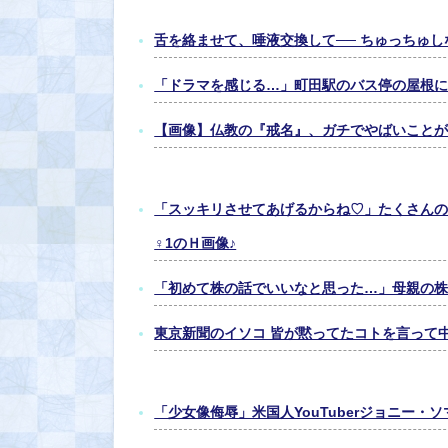
舌を絡ませて、唾液交換して── ちゅっちゅし
「ドラマを感じる…」町田駅のバス停の屋根に
【画像】仏教の『戒名』、ガチでやばいことが
「スッキリさせてあげるからね♡」たくさんの
♀1のＨ画像♪
「初めて株の話でいいなと思った…」母親の株
東京新聞のイソコ 皆が黙ってたコトを言って
「少女像侮辱」米国人YouTuberジョニー