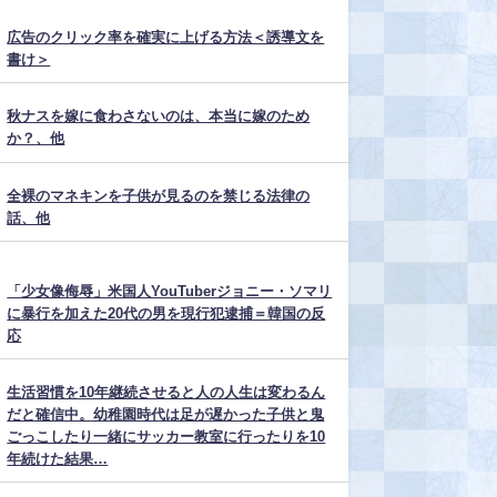
広告のクリック率を確実に上げる方法＜誘導文を
書け＞
秋ナスを嫁に食わさないのは、本当に嫁のため
か？、他
全裸のマネキンを子供が見るのを禁じる法律の
話、他
「少女像侮辱」米国人YouTuberジョニー・ソマリ
に暴行を加えた20代の男を現行犯逮捕＝韓国の反
応
生活習慣を10年継続させると人の人生は変わるん
だと確信中。幼稚園時代は足が遅かった子供と鬼
ごっこしたり一緒にサッカー教室に行ったりを10
年続けた結果…