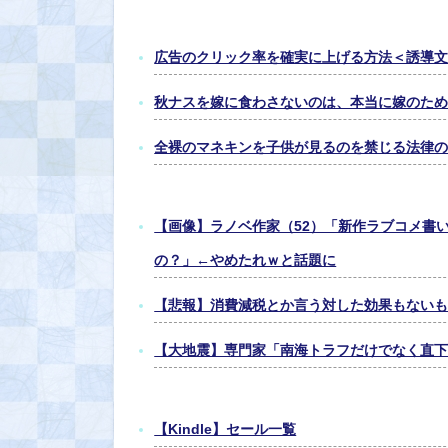
広告のクリック率を確実に上げる方法＜誘導
秋ナスを嫁に食わさないのは、本当に嫁のた
全裸のマネキンを子供が見るのを禁じる法律
【画像】ラノベ作家（52）「新作ラブコメ書
の？」←やめたれｗと話題に
【悲報】消費減税とか言う対した効果もない
【大地震】専門家「南海トラフだけでなく直下
【Kindle】セール一覧