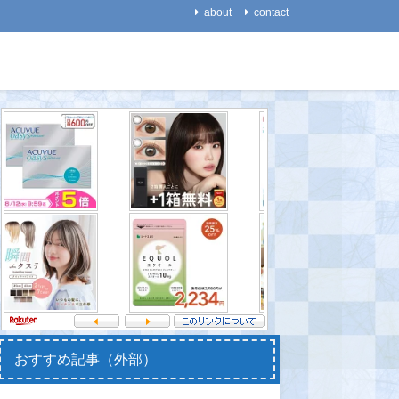
about
contact
医療・健康
生物
【代替医療】一流のスポー
【動物】ネコは他の動物と
【天文】
ツ選手が、非科学的な代替
違って「エサを得るために
幽霊」の
医療にハマりやすいのはな
働く」ことを避ける傾向が
が困惑す
ぜか？
ある
2021-08-
2021-08-31
2021-08-20
おすすめ記事（外部）