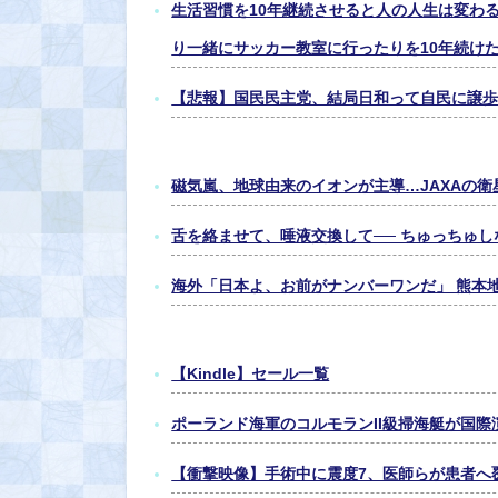
生活習慣を10年継続させると人の人生は変わ
り一緒にサッカー教室に行ったりを10年続け
【悲報】国民民主党、結局日和って自民に譲
磁気嵐、地球由来のイオンが主導…JAXAの
舌を絡ませて、唾液交換して── ちゅっちゅし
海外「日本よ、お前がナンバーワンだ」 熊本
【Kindle】セール一覧
ポーランド海軍のコルモランII級掃海艇が国際演
【衝撃映像】手術中に震度7、医師らが患者へ