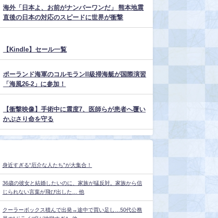
海外「日本よ、お前がナンバーワンだ」 熊本地震
直後の日本の対応のスピードに世界が衝撃
【Kindle】セール一覧
ポーランド海軍のコルモランII級掃海艇が国際演習
「海風26-2」に参加！
【衝撃映像】手術中に震度7、医師らが患者へ覆い
かぶさり命を守る
身近すぎる“厄介な人たち”が大集合！
36歳の彼女と結婚したいのに、家族が猛反対。家族から信
じられない言葉が飛び出した… 他
クーラーボックス積んで出発→途中で買い足し…50代公務