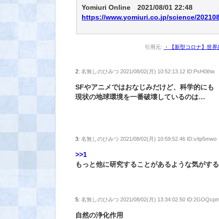
Yomiuri Online 2021/08/01 22:48
https://www.yomiuri.co.jp/science/2021
引用元:
・【新型コロナ】世界
2:
名無しのひみつ
2021/08/02(月) 10:52:13.12 ID:PsH0thix
SFやアニメではおなじみだけど、科学的にも
現状の地球環境を一番破壊しているのは…
3:
名無しのひみつ
2021/08/02(月) 10:59:52.46 ID:v/tp5mwo
>>1
もっと他に研究することがあるような気がす
5:
名無しのひみつ
2021/08/02(月) 13:34:02.50 ID:2GOQcp
自然の浄化作用