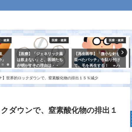
医療・健康
医療・健康
環境
ック薬
【再生医学】「微小な針を
【火山】福徳岡ノ場の噴火
師たち
並べたパッチ」を貼り付け
警報を切替！ ＝新島の出
・・
て、毛を再生する！ ＝ハ
現を確認＝
ゲの治療法開発＝
2021-08-17
ナ】世界的ロックダウンで、窒素酸化物の排出１５％減少
2021-08-15
ックダウンで、窒素酸化物の排出１