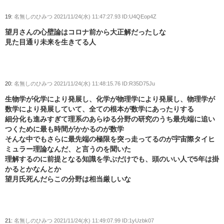
19:
名無しのひみつ
2021/11/24(水) 11:47:27.93 ID:U4QEop4Z
望月さんの心壁論はコロナ前から大正解だったしな
見た目通り未来を生きてる人
20:
名無しのひみつ
2021/11/24(水) 11:48:15.76 ID:R35D75Ju
生物学が化学により発展し、化学が物理学により発展し、物理学が
数学により発展していて、全ての根本が数学にあったりする
細分化も進みすぎて理系のあらゆる分野の研究のうち最先端に追い
つくために最も時間がかかるのが数学
そんな中でもさらに最先端の極限を突っ走ってるのが宇宙際タイヒ
ミュラー理論なんだ、と言うのを聞いた
理解するのに前提となる知識を学ぶだけでも、頭のいい人で5年は掛
かるとかなんとか
望月氏死んだらこの分野は相当厳しいな
21:
名無しのひみつ
2021/11/24(水) 11:49:07.99 ID:1yUzbk07