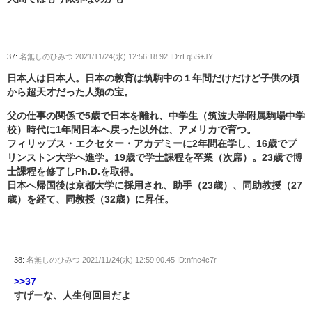
37:
名無しのひみつ
2021/11/24(水) 12:56:18.92 ID:rLq5S+JY
日本人は日本人。日本の教育は筑駒中の１年間だけだけど子供の頃
から超天才だった人類の宝。
父の仕事の関係で5歳で日本を離れ、中学生（筑波大学附属駒場中学
校）時代に1年間日本へ戻った以外は、アメリカで育つ。
フィリップス・エクセター・アカデミーに2年間在学し、16歳でプ
リンストン大学へ進学。19歳で学士課程を卒業（次席）。23歳で博
士課程を修了しPh.D.を取得。
日本へ帰国後は京都大学に採用され、助手（23歳）、同助教授（27
歳）を経て、同教授（32歳）に昇任。
38:
名無しのひみつ
2021/11/24(水) 12:59:00.45 ID:nfnc4c7r
>>37
すげーな、人生何回目だよ