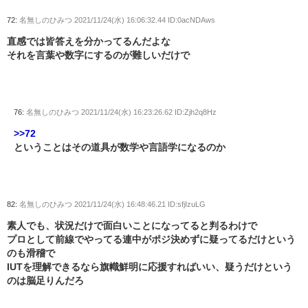
72:
名無しのひみつ
2021/11/24(水) 16:06:32.44 ID:0acNDAws
直感では皆答えを分かってるんだよな
それを言葉や数字にするのが難しいだけで
76:
名無しのひみつ
2021/11/24(水) 16:23:26.62 ID:Zjh2q8Hz
>>72
ということはその道具が数学や言語学になるのか
82:
名無しのひみつ
2021/11/24(水) 16:48:46.21 ID:sfjIzuLG
素人でも、状況だけで面白いことになってると判るわけで
プロとして前線でやってる連中がポジ決めずに疑ってるだけという
のも滑稽で
IUTを理解できるなら旗幟鮮明に応援すればいい、疑うだけという
のは脳足りんだろ