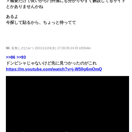
＞概要だけで良いから門外漢にも分かりやすく解説してるサイト
とかありませんかね
あるよ
今探して貼るから、ちょっと待ってて
96:
名無しのひみつ
2021/11/24(水) 17:26:09.24 ID:sf2iSAIn
>>86
>>93
ドンピシャじゃないけど先に見つかったのがこれ
https://m.youtube.com/watch?v=j-W50g6mOmQ