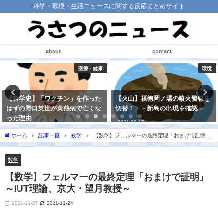
科学・環境・生活ニュースに関する反応まとめサイト
about
contact
医療・健康
環境
【科学史】「ワクチン」を作った
【火山】福徳岡ノ場の噴火警報を
はずの野口英世が黄熱病で亡くな
切替！ ＝新島の出現を確認＝
った理由
2021-08-17
2021-08-20
ホーム
記事一覧
数学
【数学】フェルマーの最終定理「おまけで証明」
～IUT理論、京大・望月教授～
数学
【数学】フェルマーの最終定理「おまけで証明」
～IUT理論、京大・望月教授～
2021-11-25
2021-11-24