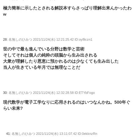
極力簡単に示したとされる解説本すらさっぱり理解出来んかったわ
w
28:
名無しのひみつ
2021/11/24(水) 12:21:25.42 ID:oyl9czn1
世の中で最も進んでいる分野は数学と芸術
そしてそれは個人の純粋の頭脳から生み出される
大衆が理解したり恩恵に預かれるのは少なくても生み出した
当人が生きている年月では無理なことだ
30:
名無しのひみつ
2021/11/24(水) 12:32:28.58 ID:ETYbFogo
現代数学が電子工学なりに応用されるのはいつなんかね。500年ぐ
らい未来?
41:
名無しのひみつ
2021/11/24(水) 13:11:07.42 ID:0ekknzRn