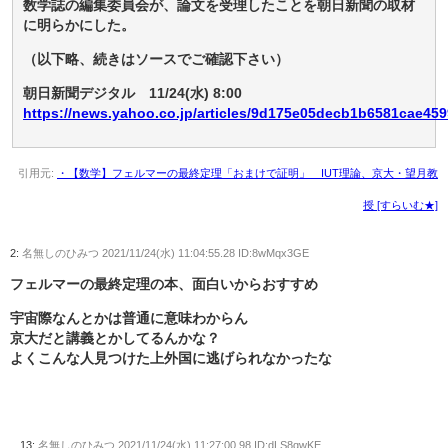
数学誌の編集委員会が、論文を受理したことを朝日新聞の取材
に明らかにした。
（以下略、続きはソースでご確認下さい）
朝日新聞デジタル 11/24(水) 8:00
https://news.yahoo.co.jp/articles/9d175e05decb1b6581cae45
引用元:
・【数学】フェルマーの最終定理「おまけで証明」 IUT理論、京大・望月教
授 [すらいむ★]
2:
名無しのひみつ
2021/11/24(水) 11:04:55.28 ID:8wMqx3GE
フェルマーの最終定理の本、面白いからおすすめ
宇宙際なんとかは普通に意味わからん
京大だと講義とかしてるんかな？
よくこんな人見つけた上外国に逃げられなかったな
13:
名無しのひみつ
2021/11/24(水) 11:27:00.98 ID:dLS8qwKE