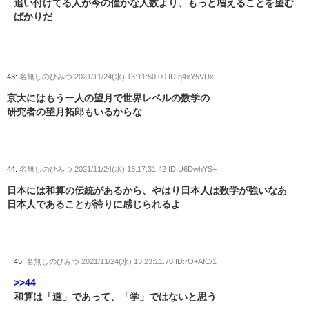
追い付けてる人が今の僅かな人数より、もっと増えることを望む
ばかりだ
43:
名無しのひみつ
2021/11/24(水) 13:11:50.00 ID:q4xY5VDx
京大にはもう一人の望月で世界レベルの数学の
研究者の望月拓郎もいるからな
44:
名無しのひみつ
2021/11/24(水) 13:17:31.42 ID:U6DwhYS+
日本には和算の伝統があるから、やはり日本人は数学が強いなあ
日本人であることが誇りに感じられるよ
45:
名無しのひみつ
2021/11/24(水) 13:23:11.70 ID:rO+AfC/1
>>44
和算は「道」であって、「学」ではないと思う