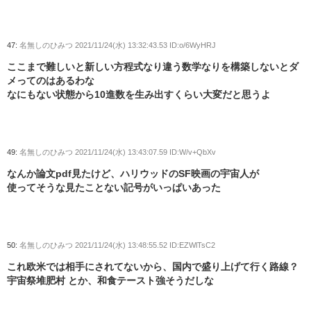
47:
名無しのひみつ
2021/11/24(水) 13:32:43.53 ID:o/6WyHRJ
ここまで難しいと新しい方程式なり違う数学なりを構築しないとダ
メってのはあるわな
なにもない状態から10進数を生み出すくらい大変だと思うよ
49:
名無しのひみつ
2021/11/24(水) 13:43:07.59 ID:W/v+QbXv
なんか論文pdf見たけど、ハリウッドのSF映画の宇宙人が
使ってそうな見たことない記号がいっぱいあった
50:
名無しのひみつ
2021/11/24(水) 13:48:55.52 ID:EZWlTsC2
これ欧米では相手にされてないから、国内で盛り上げて行く路線？
宇宙祭堆肥村 とか、和食テースト強そうだしな