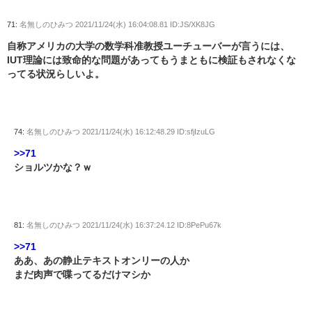
71:
名無しのひみつ
2021/11/24(水) 16:04:08.81 ID:JS/XK8JG
自称アメリカの大学の数学科准教授ユーチューバーが言うには、
IUT理論には致命的な問題があってもうまともに検証もされなくな
ってる状況らしいよ。
74:
名無しのひみつ
2021/11/24(水) 16:12:48.29 ID:sfjIzuLG
>>71
ショルツかな？ｗ
81:
名無しのひみつ
2021/11/24(水) 16:37:24.12 ID:8PePu67k
>>71
ああ、あの静止テキストオンリーの人か
まだ肉声で喋ってるだけマシか