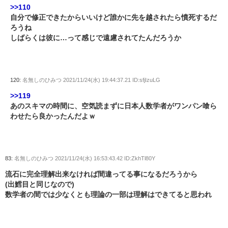
>>110
自分で修正できたからいいけど誰かに先を越されたら憤死するだ
ろうね
しばらくは彼に…って感じで遠慮されてたんだろうか
120:
名無しのひみつ
2021/11/24(水) 19:44:37.21 ID:sfjIzuLG
>>119
あのスキマの時間に、空気読まずに日本人数学者がワンパン喰ら
わせたら良かったんだよｗ
83:
名無しのひみつ
2021/11/24(水) 16:53:43.42 ID:ZkhTl80Y
流石に完全理解出来なければ間違ってる事になるだろうから
(出鱈目と同じなので)
数学者の間では少なくとも理論の一部は理解はできてると思われ