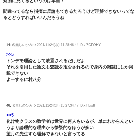
疑的に見てるというのは本当？
間違ってるなら指摘に反論もできるだろうけど理解できないってな
るとどうすればいいんだろうね
14:
名無しのひみつ
2021/11/24(水) 11:28:46.44 ID:vf5CFOHY
>>5
トンデモ理論として放置されるだけだよ
それを引用した論文も査読を拒否されるので身内の雑誌にしか掲
載できない
よーするに村八分
46:
名無しのひみつ
2021/11/24(水) 13:27:34.47 ID:xjHgwIlI
>>5
化け物クラスの数学者は世界に何人もいるが、単にわからんとい
うより論理的な理由から懐疑的なほうが多い
望月の先生すら理解できないと言ってる