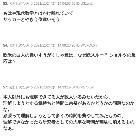
53:
名無しのひみつ
2021/11/24(水) 14:04:03.66 ID:U31gh2It
もはや現代数学とはかけ離れていて
サッカーとやきう位違いそう
54:
名無しのひみつ
2021/11/24(水) 14:09:28.98 ID:W/v+QbXv
欧米の白人の偉いすうがくしゃ達は、なぜ総スルー？ ショルツの反
応は？
57:
名無しのひみつ
2021/11/24(水) 14:33:19.64 ID:VO/buxrr
本人以外にも理解できてる人が数人いるみたいだから、
理解しようとする気持ちと時間に余裕があるかどうかの問題なのか
な。
頑張って理解しようとして多くの時間を費やしてみたものの、
理解できなかったら研究者としての大事な時間が無駄に消えるもの
なぁ。