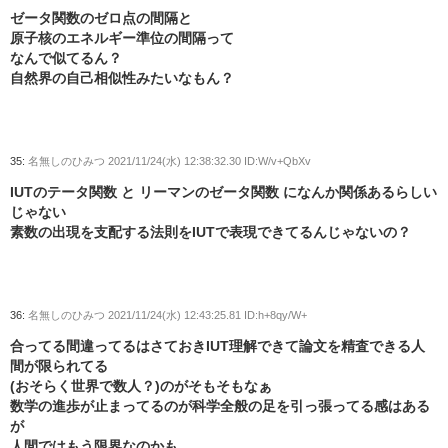
ゼータ関数のゼロ点の間隔と
原子核のエネルギー準位の間隔って
なんで似てるん？
自然界の自己相似性みたいなもん？
35:
名無しのひみつ
2021/11/24(水) 12:38:32.30 ID:W/v+QbXv
IUTのテータ関数 と リーマンのゼータ関数 になんか関係あるらしい
じゃない
素数の出現を支配する法則をIUTで表現できてるんじゃないの？
36:
名無しのひみつ
2021/11/24(水) 12:43:25.81 ID:h+8qy/W+
合ってる間違ってるはさておきIUT理解できて論文を精査できる人
間が限られてる
(おそらく世界で数人？)のがそもそもなぁ
数学の進歩が止まってるのが科学全般の足を引っ張ってる感はある
が
人間ではもう限界なのかも