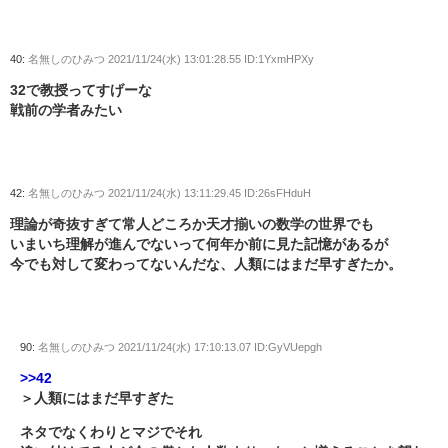
40:
名無しのひみつ
2021/11/24(水) 13:01:28.55 ID:1YxmHPXy
32で教授ってすげーな
戦前の学者みたい
42:
名無しのひみつ
2021/11/24(水) 13:11:29.45 ID:26sFHduH
理論が奇抜すぎて常人どころか天才揃いの数学の世界でも
いまいち理解が進んでないって何年か前に見た記憶があるが
今でも対して変わってないんだな、人類にはまだ早すぎたか。
90:
名無しのひみつ
2021/11/24(水) 17:10:13.07 ID:GyVUepgh
>>42
＞人類にはまだ早すぎた
ネタでなくわりとマジでそれ