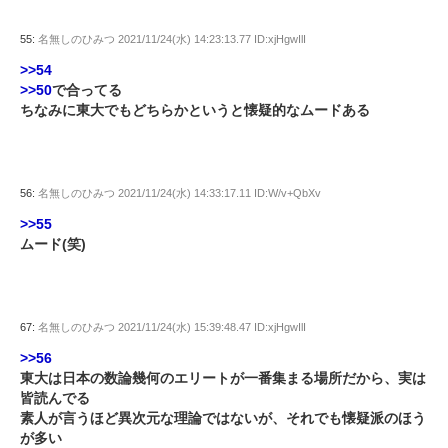
55:
名無しのひみつ
2021/11/24(水) 14:23:13.77 ID:xjHgwIlI
>>54
>>50
で合ってる
ちなみに東大でもどちらかというと懐疑的なムードある
56:
名無しのひみつ
2021/11/24(水) 14:33:17.11 ID:W/v+QbXv
>>55
ムード(笑)
67:
名無しのひみつ
2021/11/24(水) 15:39:48.47 ID:xjHgwIlI
>>56
東大は日本の数論幾何のエリートが一番集まる場所だから、実は
皆読んでる
素人が言うほど異次元な理論ではないが、それでも懐疑派のほう
が多い