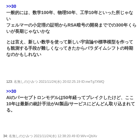
>>30
一般的には、数学100年、物理50年、工学10年といった所じゃな
い
フェルマーの小定理の証明からRSA暗号の開発まででの300年くら
いが長期じゃないかな
とは言え、新しい数学を使って新しい宇宙論や標準模型を作って
も観測する手段が難しくなってきたからパラダイムシフトの時期
なのかもしれない
123:
名無しのひみつ
2021/11/24(水) 20:02:25.19 ID:meTg7XWQ
>>30
AIのパーセプトロンモデルは50年経ってブレイクしたけど、ここ
10年は最新の統計手法がAI製品/サービスにどんどん取り込まれて
る。
34:
名無しのひみつ
2021/11/24(水) 12:38:20.49 ID:W/v+QbXv