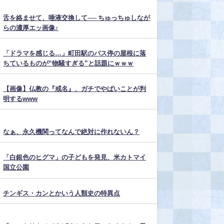
舌を絡ませて、唾液交換して── ちゅっちゅしなが
らの濃厚エッ画像♪
「ドラマを感じる…」町田駅のバス停の屋根に落
ちているものが“物騒すぎる”と話題にｗｗｗ
【画像】仏教の『戒名』、ガチでやばいことが判
明するwww
なぁ、永久機関ってなんで絶対に作れないん？
「白銀色のヒグマ」の子どもを発見、米カトマイ
国立公園
チンギス・カンとかいう人類史の特異点