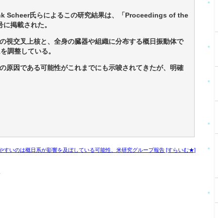
heer氏らによるこの研究結果は、「Proceedings of the
月14日号に掲載された。
の視交叉上核と、全身の臓器や組織に分布する概日振動体で
ムを調整している。
の原因である可能性がこれまでにも示唆されてきたが、明確
やすいのは概日系が影響を及ぼしている可能性、米研究グループ報告 [すらいむ★]
r