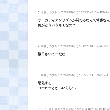
6:
名無しのひみつ
2021/09/26(日) 15:03:58.46 ID:ocFGnP+
サーカディアンリズムが関わるなんて常識な
何がどういうキモなの？
7:
名無しのひみつ
2021/09/26(日) 15:42:29.04 ID:/aVAhZvt
概日さいてーだな
8:
名無しのひみつ
2021/09/26(日) 15:55:53.14 ID:3Yl1SauI
悪化する
コーヒーとかいいらしい
9:
(,,ﾟдﾟ)さん 頭スカスカ
2021/09/26(日) 16:26:05.49 ID:L