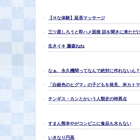
【Ｈな体験】延長マッサージ
三ツ星しろうと即ハメ面接 話を聞きに来ただけ
生きイキ 藤森ねね
なぁ、永久機関ってなんで絶対に作れないん
「白銀色のヒグマ」の子どもを発見、米カト
チンギス・カンとかいう人類史の特異点
すまん熊本やがコンビニに食品も水もない
いきなり円高