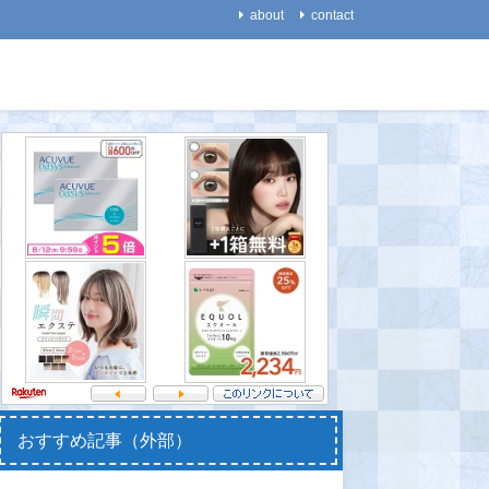
about
contact
数学
医療・健康
【円周率】62兆8000億桁計
【代謝】ヒトの代謝は、
【天文】
算 ＝世界記録更新＝
「２０代から５０代では低
幽霊」の
下しない」！
が困惑す
2021-08-23
2021-08-28
2021-08-
おすすめ記事（外部）