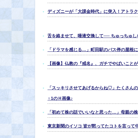
ディズニーが「大課金時代」に突入！アトラク
舌を絡ませて、唾液交換して── ちゅっちゅし
「ドラマを感じる…」町田駅のバス停の屋根に
【画像】仏教の『戒名』、ガチでやばいことが
「スッキリさせてあげるからね♡」たくさんの
♀1のＨ画像♪
「初めて株の話でいいなと思った…」母親の株
東京新聞のイソコ 皆が黙ってたコトを言って