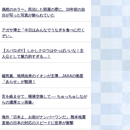
偶然のホラー。民泊した部屋の壁に、10年前の自
分が写った写真が飾られていた
アガサ博士「今日はみんなでうなぎを食べに行く
ぞい」
【スパロボY】しかしクロウはやっぱいいな！主
人公として魅力的すぎる…！
磁気嵐、地球由来のイオンが主導…JAXAの衛星
「あらせ」が観測！
舌を絡ませて、唾液交換して── ちゅっちゅしなが
らの濃厚エッ画像♪
海外「日本よ、お前がナンバーワンだ」 熊本地震
直後の日本の対応のスピードに世界が衝撃