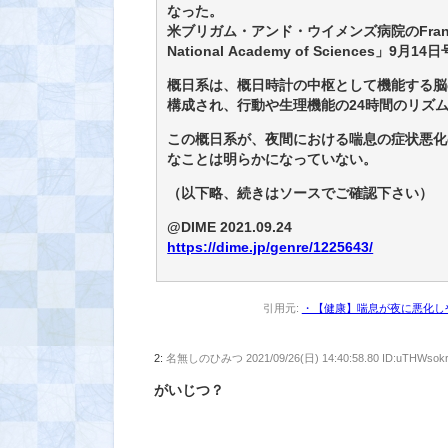
なった。
米ブリガム・アンド・ウイメンズ病院のFrank Sc
National Academy of Sciences」9
概日系は、概日時計の中枢として機能する脳
構成され、行動や生理機能の24時間のリズ
この概日系が、夜間における喘息の症状悪化
なことは明らかになっていない。
（以下略、続きはソースでご確認下さい）
@DIME 2021.09.24
https://dime.jp/genre/1225643/
引用元:
・【健康】喘息が夜に悪化し
2:
名無しのひみつ
2021/09/26(日) 14:40:58.80 ID:uTHWsok
がいじつ？