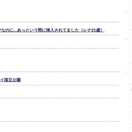
なのに...あっという間に挿入されてました（レナ21歳）
？
マイ国立公園