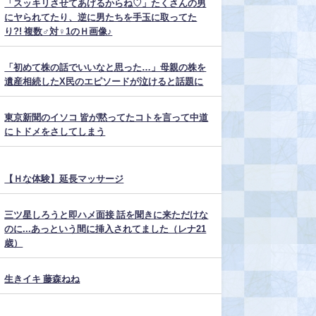
「スッキリさせてあげるからね♡」たくさんの男
にヤられてたり、逆に男たちを手玉に取ってた
り?! 複数♂対♀1のＨ画像♪
「初めて株の話でいいなと思った…」母親の株を
遺産相続したX民のエピソードが泣けると話題に
東京新聞のイソコ 皆が黙ってたコトを言って中道
にトドメをさしてしまう
【Ｈな体験】延長マッサージ
三ツ星しろうと即ハメ面接 話を聞きに来ただけな
のに...あっという間に挿入されてました（レナ21
歳）
生きイキ 藤森ねね