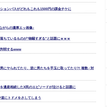
ションパスがどれもこれも1500円の課金チケに
ながらの濃厚エッ画像♪
落ちているものが“物騒すぎる”と話題にｗｗｗ
判明するwww
男にヤられてたり、逆に男たちを手玉に取ってたり?! 複数♂対
を遺産相続したX民のエピソードが泣けると話題に
中道にトドメをさしてしまう