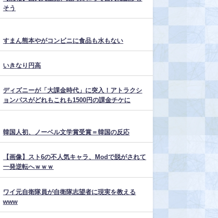
そう
すまん熊本やがコンビニに食品も水もない
いきなり円高
ディズニーが「大課金時代」に突入！アトラクシ
ョンパスがどれもこれも1500円の課金チケに
韓国人初、ノーベル文学賞受賞＝韓国の反応
【画像】スト6の不人気キャラ、Modで脱がされて
一発逆転へｗｗｗ
ワイ元自衛隊員が自衛隊志望者に現実を教える
www