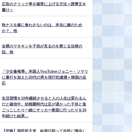
広告のクリック率を確実に上げる方法＜誘導文を
書け＞
秋ナスを嫁に食わさないのは、本当に嫁のため
か？、他
全裸のマネキンを子供が見るのを禁じる法律の
話、他
「少女像侮辱」米国人YouTuberジョニー・ソマリ
に暴行を加えた20代の男を現行犯逮捕＝韓国の反
応
生活習慣を10年継続させると人の人生は変わるん
だと確信中。幼稚園時代は足が遅かった子供と鬼
ごっこしたり一緒にサッカー教室に行ったりを10
年続けた結果…
【悲報】国民民主党、結局日和って自民に譲歩し