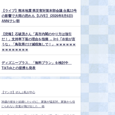
【ライブ】熊本地震 県災害対策本部会議 台風13号
の影響で大雨の恐れも【LIVE】 (2026年8月6日)
ANN/テレ朝
【悲報】石破茂さん「高市内閣のやり方は強引
だ！」支持率下落の理由を指摘 → ﾈｯﾄ「お前が言
うな」「鳥取県だけ減税無しで！」 ｗｗｗｗｗｗ
ｗｗｗｗｗｗｗｗ
ディズニープラス、「無料プラン」を検討中
TikTokとの提携も発表
【マンガ】ぜんぶ私が中心
36歳の彼女と結婚したいのに、家族が猛反対。家族から信
じられない言葉が飛び出した… 他