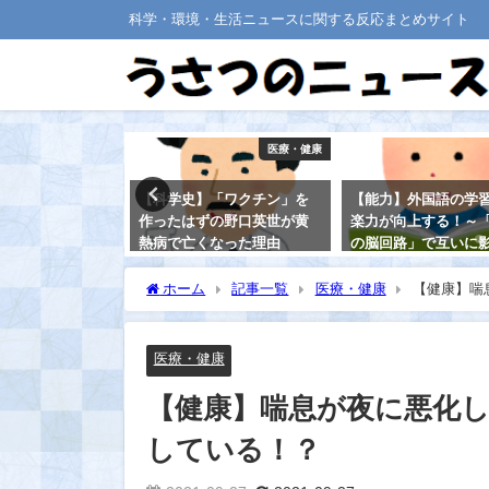
科学・環境・生活ニュースに関する反応まとめサイト
医療・健康
医療・健康
】「微小な針を
【科学史】「ワクチン」を
【能力】外国語の学
チ」を貼り付け
作ったはずの野口英世が黄
楽力が向上する！～
生する！ ＝ハ
熱病で亡くなった理由
の脳回路」で互いに
開発＝
あう～
2021-08-20
ホーム
記事一覧
医療・健康
【健康】喘
2021-08-14
医療・健康
【健康】喘息が夜に悪化
している！？