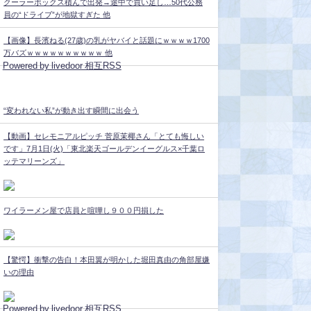
クーラーボックス積んで出発→途中で買い足し…50代公務
員の“ドライブ”が地獄すぎた 他
【画像】長濱ねる(27歳)の乳がヤバイと話題にｗｗｗｗ1700
万バズｗｗｗｗｗｗｗｗｗｗ 他
Powered by livedoor 相互RSS
“変われない私”が動き出す瞬間に出会う
【動画】セレモニアルピッチ 菅原茉椰さん「とても悔しい
です」7月1日(火)「東北楽天ゴールデンイーグルス×千葉ロ
ッテマリーンズ」
ワイラーメン屋で店員と喧嘩し９００円損した
【驚愕】衝撃の告白！本田翼が明かした堀田真由の角部屋嫌
いの理由
Powered by livedoor 相互RSS