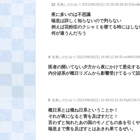
12:
名無しのひみつ
2021/09/26(日) 23:20:36.58 ID:D3xuB
夜に多いのは不思議
喘息は詳しく知らないので判らない
例えば花粉症のクシャミを寝てる時にはしな
何が違うんだろう
4:
名無しのひみつ
2021/09/26(日) 14:48:12.94 ID:nxMHO3
医者の開いてない夕方から夜にかけて悪化す
内分泌系が概日リズムから影響受けてるって
5:
名無しのひみつ
2021/09/26(日) 14:48:53.22 ID:Pq4COkT
概日系とは概ね日系ということか！
それが夜になると害を及ぼすだと！
言わずと知れたあの国のモノどもの血を引く
喘息まで害を及ぼすとはあきれ果てるぜい。