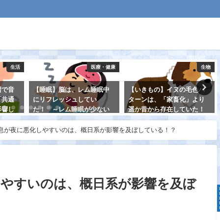
生活
医療・健康
生物
習で音
【睡眠】脳は、レム睡眠中
【いきもの】イヌの毛色パ
「共通
にリフレッシュしてい
ターンは、「家畜化」より
影響し
た！ ～レム睡眠が少ない
遥か昔から存在していた！
と認知症リスクが高くなる
2021-08-22
～
息が夜に悪化しやすいのは、概日系が影響を及ぼしている！？
2021-08-30
しやすいのは、概日系が影響を及ぼ