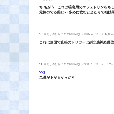
ち ちがう.. これは喘息用のエフェドリンを
元気のでる薬じゃ 多めに飲むと当たりで福効
10:
名無しのひみつ
2021/09/26(日) 18:02:48.57 ID:tJTcj8om
これは遠因で直接のトリガーは副交感神経優
11:
名無しのひみつ
2021/09/26(日) 22:05:16.93 ID:cKU6Yn
>>1
気温が下がるからだろ