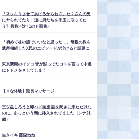
「スッキリさせてあげるからね♡」たくさんの男
にヤられてたり、逆に男たちを手玉に取ってた
り?! 複数♂対♀1のＨ画像♪
「初めて株の話でいいなと思った…」母親の株を
遺産相続したX民のエピソードが泣けると話題に
東京新聞のイソコ 皆が黙ってたコトを言って中道
にトドメをさしてしまう
【Ｈな体験】延長マッサージ
三ツ星しろうと即ハメ面接 話を聞きに来ただけな
のに...あっという間に挿入されてました（レナ21
歳）
生きイキ 藤森ねね