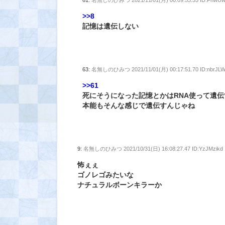
61:
名無しのひみつ
2021/11/01(月) 00:09:53.55 ID:FnwU
>>8
記憶は遺伝しない
63:
名無しのひみつ
2021/11/01(月) 00:17:51.70 ID:nbrJL
>>61
死にそうになった記憶とかはRNA使って遺
本能もそんな感じで遺伝すんじゃね
9:
名無しのひみつ
2021/10/31(日) 16:08:27.47 ID:YzJMzikd
怖ぇぇ
ゴノレゴみたいな
ナチュラルボーンキラーか