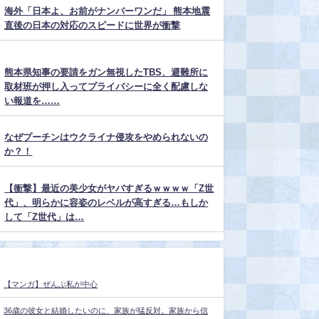
海外「日本よ、お前がナンバーワンだ」 熊本地震
直後の日本の対応のスピードに世界が衝撃
熊本県知事の要請をガン無視したTBS、避難所に
取材班が押し入ってプライバシーに全く配慮しな
い報道を……
なぜプーチンはウクライナ侵攻をやめられないの
か？！
【衝撃】最近の美少女がヤバすぎるｗｗｗｗ「Z世
代」、明らかに容姿のレベルが高すぎる…もしか
して「Z世代」は…
【マンガ】ぜんぶ私が中心
36歳の彼女と結婚したいのに、家族が猛反対。家族から信