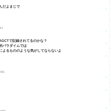
んだよまじで
5kJ
AGCTで記録されてるのかな？
的パラダイムでは
によるもののような気がしてならないよ
nU9G