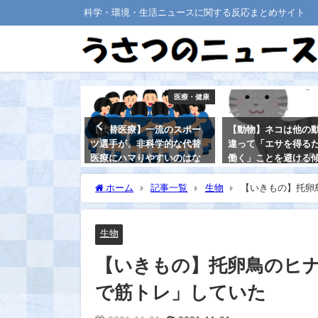
科学・環境・生活ニュースに関する反応まとめサイト
環境
医療・健康
徳岡ノ場の噴火
【代替医療】一流のスポー
【動物】ネコは他の
！ ＝新島の出
ツ選手が、非科学的な代替
違って「エサを得る
医療にハマりやすいのはな
働く」ことを避ける
ぜか？
ある
ホーム
記事一覧
生物
【いきもの】托卵
2021-08-31
2021-08-20
生物
【いきもの】托卵鳥のヒ
で筋トレ」していた