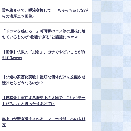
舌を絡ませて、唾液交換して── ちゅっちゅしなが
らの濃厚エッ画像♪
「ドラマを感じる…」町田駅のバス停の屋根に落
ちているものが“物騒すぎる”と話題にｗｗｗ
【画像】仏教の『戒名』、ガチでやばいことが判
明するwww
【ソ連の家畜化実験】従順な個体だけを交配させ
続けたらどうなるのか？
【規格外】実在する歴史上の人物で「こいつチー
トだろ…」と思った奴あげてけ
集中力が研ぎ澄まされる「フロー状態」への入り
方