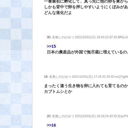
一番最初に孵化して、真っ先に他の卵を巣か
しかも背中で卵を押しやすいようにくぼみが
どんな進化だよ
30:
名無しのひみつ
2021/10/31(日) 19:43:22.87 ID:9fPjLU
>>15
日本の農産品が外国で無尽蔵に増えているの
16:
名無しのひみつ
2021/10/31(日) 17:15:31.29 ID:exQTjg
まったく違う生き物を卵に入れても育てるの
カブトムシとか
20:
名無しのひみつ
2021/10/31(日) 18:15:24.43 ID:tZazP3
>>16