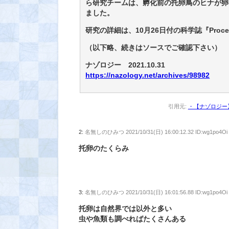
ら研究チームは、孵化前の托卵鳥のヒナが卵
ました。
研究の詳細は、10月26日付の科学誌『Proceedin
（以下略、続きはソースでご確認下さい）
ナゾロジー 2021.10.31
https://nazology.net/archives/98982
引用元:
・【ナゾロジー
2:
名無しのひみつ
2021/10/31(日) 16:00:12.32 ID:wg1po4Oi
托卵のたくらみ
3:
名無しのひみつ
2021/10/31(日) 16:01:56.88 ID:wg1po4Oi
托卵は自然界では以外と多い
虫や魚類も調べればたくさんある