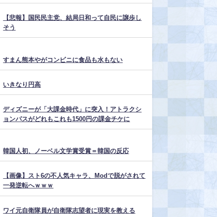
【悲報】国民民主党、結局日和って自民に譲歩し
そう
すまん熊本やがコンビニに食品も水もない
いきなり円高
ディズニーが「大課金時代」に突入！アトラクシ
ョンパスがどれもこれも1500円の課金チケに
韓国人初、ノーベル文学賞受賞＝韓国の反応
【画像】スト6の不人気キャラ、Modで脱がされて
一発逆転へｗｗｗ
ワイ元自衛隊員が自衛隊志望者に現実を教える