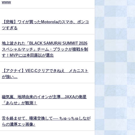
www
【悲報】ワイが買ったMotorolaのスマホ、ポンコ
ツすぎる
地上波された「BLACK SAMURAI SUMMIT 2026
スペシャルマッチ」チーム・ブラックが接戦を制
す！MVPには本田蕗以が選出
【アクナイ】VEC-Cクリアできねえ メカニスト
が強い…
磁気嵐、地球由来のイオンが主導…JAXAの衛星
「あらせ」が観測！
舌を絡ませて、唾液交換して── ちゅっちゅしなが
らの濃厚エッ画像♪