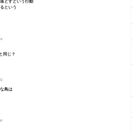
ら落とすという行動
あるという
sq
と同じ？
WQ
かな鳥は
4l