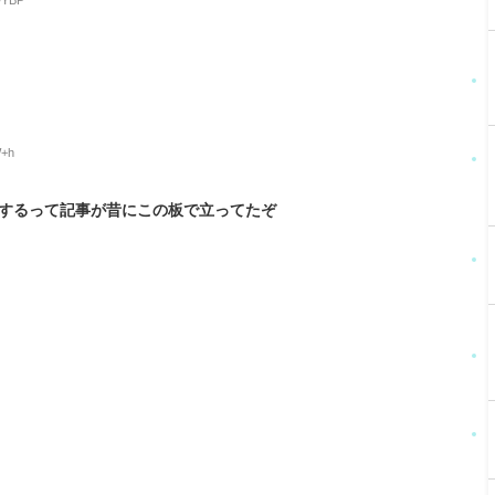
wYBP
W+h
伝するって記事が昔にこの板で立ってたぞ