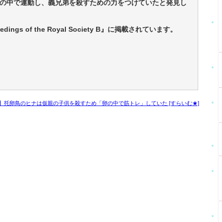
の中で運動し、義兄弟を殺すための力をつけていたと発見し
gs of the Royal Society B』に掲載されています。
】托卵鳥のヒナは仮親の子供を殺すため「卵の中で筋トレ」していた [すらいむ★]