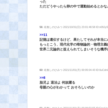
った
ただどうやったら卵の中で運動始めるとかな
56:
名無しのひみつ
2021/10/31(日) 23:01:48.58 ID:n09Jy
>>11
記憶は遺伝するけど、果たしてそれが本当に
もっとこう、現代化学の唯物論的・物理主義
世界二元論的と捉えられてしまいそうな機序
60:
名無しのひみつ
2021/11/01(月) 00:05:04.43 ID:0uCd
>>8
胎児よ 退治よ 何故躍る
母親の心がわかって おそろしいのか