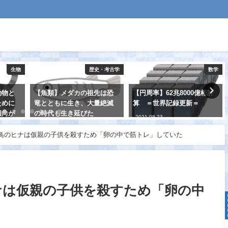
生物
歴史・考古学
数学
動物と
【魚類】メダカの祖先は恐
【円周率】62兆8000億桁計
ために
竜とともに生き、大量絶滅
算 ＝世界記録更新＝
傾向が
の時代も生き延びた
2021-08-23
2021-08-25
鳥のヒナは仮親の子供を殺すため「卵の中で筋トレ」していた
ナは仮親の子供を殺すため「卵の中