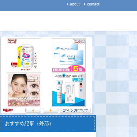
about
contact
生活
医療・健康
【能力】外国語の学習で音
【代謝】ヒトの代謝は、
【いきも
楽力が向上する！～「共通
「２０代から５０代では低
ターンは
の脳回路」で互いに影響し
下しない」！
遥か昔か
あう～
2021-08-28
2021-08-
2021-08-14
おすすめ記事（外部）