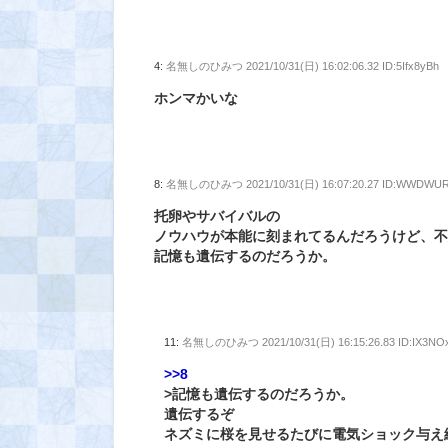
4:
名無しのひみつ
2021/10/31(日) 16:02:06.32 ID:5Ifx8yBh
ホンマかいな
8:
名無しのひみつ
2021/10/31(日) 16:07:20.27 ID:WWDWU
托卵やサバイバルの
ノウハウが本能に刻まれてるんだろうけど、
記憶も遺伝するのだろうか。
11:
名無しのひみつ
2021/10/31(日) 16:15:26.83 ID:IX3N
>>8
>記憶も遺伝するのだろうか。
遺伝するぞ
ネズミに桜を見せるたびに電気ショック与え