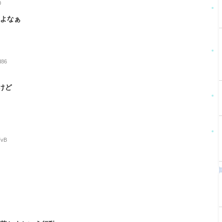
0
ンよなぁ
I86
けど
TvB