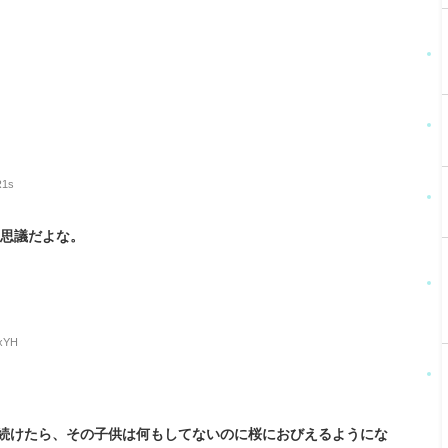
R1s
不思議だよな。
OxYH
続けたら、その子供は何もしてないのに桜におびえるようにな