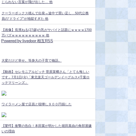
じられない言葉が飛び出した… 他
クーラーボックス積んで出発→途中で買い足し…50代公務
員の“ドライブ”が地獄すぎた 他
【画像】長濱ねる(27歳)の乳がヤバイと話題にｗｗｗｗ1700
万バズｗｗｗｗｗｗｗｗｗｗ 他
Powered by livedoor 相互RSS
大変だけど幸せ。等身大の子育て物語。
【動画】セレモニアルピッチ 菅原茉椰さん「とても悔しい
です」7月1日(火)「東北楽天ゴールデンイーグルス×千葉ロ
ッテマリーンズ」
ワイラーメン屋で店員と喧嘩し９００円損した
【驚愕】衝撃の告白！本田翼が明かした堀田真由の角部屋嫌
いの理由