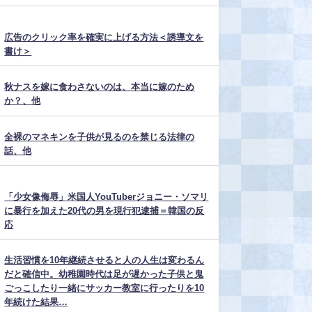
広告のクリック率を確実に上げる方法＜誘導文を
書け＞
秋ナスを嫁に食わさないのは、本当に嫁のため
か？、他
全裸のマネキンを子供が見るのを禁じる法律の
話、他
「少女像侮辱」米国人YouTuberジョニー・ソマリ
に暴行を加えた20代の男を現行犯逮捕＝韓国の反
応
生活習慣を10年継続させると人の人生は変わるん
だと確信中。幼稚園時代は足が遅かった子供と鬼
ごっこしたり一緒にサッカー教室に行ったりを10
年続けた結果…