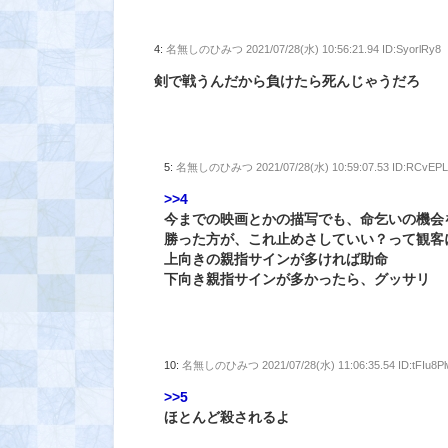
4:
名無しのひみつ
2021/07/28(水) 10:56:21.94 ID:SyorlRy8
剣で戦うんだから負けたら死んじゃうだろ
5:
名無しのひみつ
2021/07/28(水) 10:59:07.53 ID:RCvE
>>4
今までの映画とかの描写でも、命乞いの機会
勝った方が、これ止めさしていい？って観客
上向きの親指サインが多ければ助命
下向き親指サインが多かったら、グッサリ
10:
名無しのひみつ
2021/07/28(水) 11:06:35.54 ID:tFIu8P
>>5
ほとんど殺されるよ