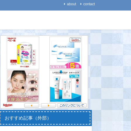
about
contact
宇宙
歴史・考古学
【天文】ナゾの天体「踊る
【魚類】メダカの祖先は恐
【能力】
幽霊」の正体に、天文学者
竜とともに生き、大量絶滅
楽力が向
が困惑する・・
の時代も生き延びた
の脳回路
あう～
2021-08-22
2021-08-25
2021-08-
おすすめ記事（外部）