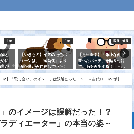
生物
医療・健康
医療・健康
毛色パ
【再生医学】「微小な針を
【代謝】ヒトの代謝は、
」より
並べたパッチ」を貼り付け
「２０代から５０代では低
いた！
て、毛を再生する！ ＝ハ
下しない」！
ゲの治療法開発＝
2021-08-28
ーマ】「殺し合い」のイメージは誤解だった！？ ～古代ローマの剣闘
2021-08-15
い」のイメージは誤解だった！？
グラディエーター」の本当の姿～