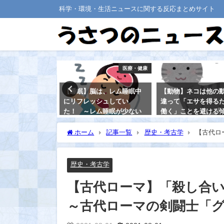
科学・環境・生活ニュースに関する反応まとめサイト
医療・健康
生物
は、レム睡眠中
【動物】ネコは他の動物と
【いきもの】イヌの
シュしてい
違って「エサを得るために
ターンは、「家畜化
ム睡眠が少ない
働く」ことを避ける傾向が
遥か昔から存在して
スクが高くなる
ある
2021-08-22
ホーム
記事一覧
歴史・考古学
【古代ロ
2021-08-20
士「グラディエーター」の本当の姿～
歴史・考古学
【古代ローマ】「殺し合
～古代ローマの剣闘士「