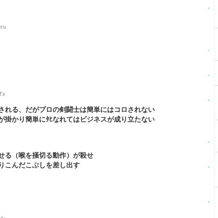
eru
PTx
される、だがプロの剣闘士は簡単にはコロされない
が掛かり簡単にﾀﾋなれてはビジネスが成り立たない
せる（喉を掻切る動作）が殺せ
りこんだこぶしを差し出す