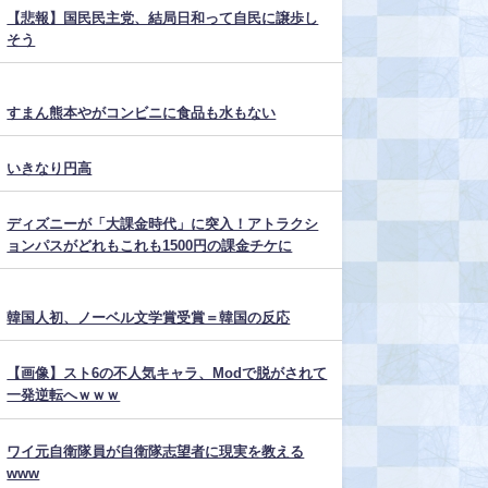
【悲報】国民民主党、結局日和って自民に譲歩し
そう
すまん熊本やがコンビニに食品も水もない
いきなり円高
ディズニーが「大課金時代」に突入！アトラクシ
ョンパスがどれもこれも1500円の課金チケに
韓国人初、ノーベル文学賞受賞＝韓国の反応
【画像】スト6の不人気キャラ、Modで脱がされて
一発逆転へｗｗｗ
ワイ元自衛隊員が自衛隊志望者に現実を教える
www