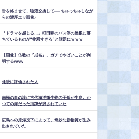
舌を絡ませて、唾液交換して── ちゅっちゅしなが
らの濃厚エッ画像♪
「ドラマを感じる…」町田駅のバス停の屋根に落
ちているものが“物騒すぎる”と話題にｗｗｗ
【画像】仏教の『戒名』、ガチでやばいことが判
明するwww
死後に評価された人
南極の血の滝に古代海洋微生物の子孫が生息。か
つての海だった痕跡が残されていた
広島への原爆投下によって、奇妙な新物質が生み
出されていた