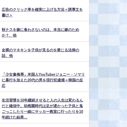
広告のクリック率を確実に上げる方法＜誘導文を
書け＞
秋ナスを嫁に食わさないのは、本当に嫁のため
か？、他
全裸のマネキンを子供が見るのを禁じる法律の
話、他
「少女像侮辱」米国人YouTuberジョニー・ソマリ
に暴行を加えた20代の男を現行犯逮捕＝韓国の反
応
生活習慣を10年継続させると人の人生は変わるん
だと確信中。幼稚園時代は足が遅かった子供と鬼
ごっこしたり一緒にサッカー教室に行ったりを10
年続けた結果…