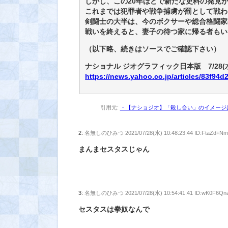
しかし、この20年ほどで新たな史料の発見
これまでは犯罪者や戦争捕虜が罰として戦わ
剣闘士の大半は、今のボクサーや総合格闘家
戦いを終えると、妻子の待つ家に帰る者もい
（以下略、続きはソースでご確認下さい）
ナショナル ジオグラフィック日本版 7/28(水)
https://news.yahoo.co.jp/articles/83f9
引用元:
・【ナショジオ】「殺し合い」のイメージは
2:
名無しのひみつ
2021/07/28(水) 10:48:23.44 ID:FtaZd+N
まんまセスタスじゃん
3:
名無しのひみつ
2021/07/28(水) 10:54:41.41 ID:wK0F6Qn
セスタスは拳奴なんで