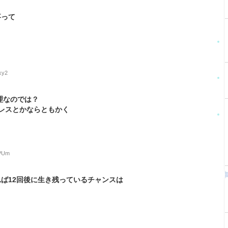
事って
ky2
理なのでは？
レスとかならともかく
QPUm
れば12回後に生き残っているチャンスは