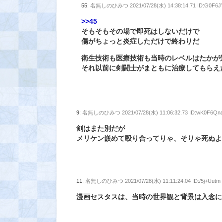
55:
名無しのひみつ
2021/07/28(水) 14:38:14.71 ID:G0F
>>45
そもそもその場で即死はしないだけで
傷がちょっと炎症しただけで終わりだ
衛生技術も医療技術も当時のレベルはたかが
それ以前に剣闘士がまともに治療してもらえ
9:
名無しのひみつ
2021/07/28(水) 11:06:32.73 ID:wK0F6Qn
剣はまた別だが
メリケン嵌めて殴り合ってりゃ、そりゃ死ぬ
11:
名無しのひみつ
2021/07/28(水) 11:11:24.04 ID:/5j+Uutm
漫画セスタスは、当時の世界観と背景は入念