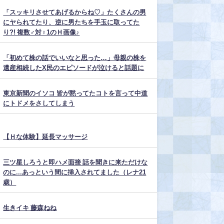
「スッキリさせてあげるからね♡」たくさんの男
にヤられてたり、逆に男たちを手玉に取ってた
り?! 複数♂対♀1のＨ画像♪
「初めて株の話でいいなと思った…」母親の株を
遺産相続したX民のエピソードが泣けると話題に
東京新聞のイソコ 皆が黙ってたコトを言って中道
にトドメをさしてしまう
【Ｈな体験】延長マッサージ
三ツ星しろうと即ハメ面接 話を聞きに来ただけな
のに...あっという間に挿入されてました（レナ21
歳）
生きイキ 藤森ねね