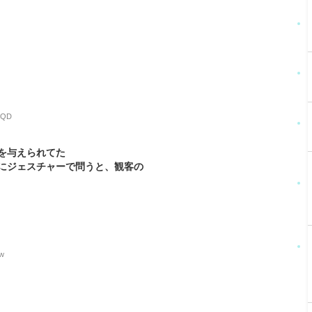
PLQD
を与えられてた
にジェスチャーで問うと、観客の
lw