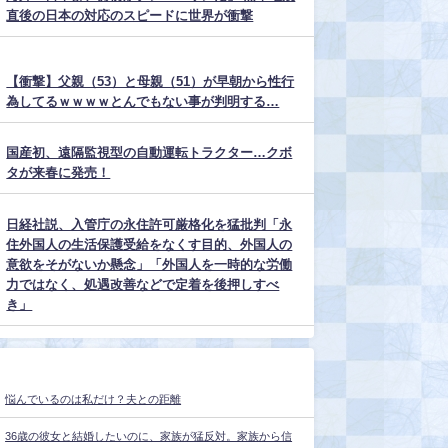
直後の日本の対応のスピードに世界が衝撃
【衝撃】父親（53）と母親（51）が早朝から性行
為してるｗｗｗｗとんでもない事が判明する…
国産初、遠隔監視型の自動運転トラクター…クボ
タが来春に発売！
日経社説、入管庁の永住許可厳格化を猛批判「永
住外国人の生活保護受給をなくす目的、外国人の
意欲をそがないか懸念」「外国人を一時的な労働
力ではなく、処遇改善などで定着を後押しすべ
き」
悩んでいるのは私だけ？夫との距離
36歳の彼女と結婚したいのに、家族が猛反対。家族から信