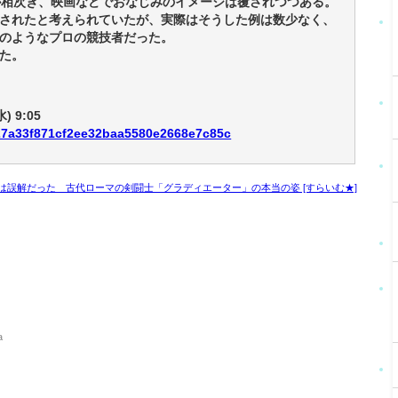
が相次ぎ、映画などでおなじみのイメージは覆されつつある。
されたと考えられていたが、実際はそうした例は数少なく、
のようなプロの競技者だった。
た。
 9:05
4d27a33f871cf2ee32baa5580e2668e7c85c
誤解だった 古代ローマの剣闘士「グラディエーター」の本当の姿 [すらいむ★]
m
a