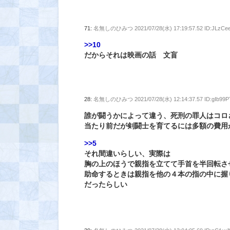
71:
名無しのひみつ
2021/07/28(水) 17:19:57.52 ID:JLzCe
>>10
だからそれは映画の話 文盲
28:
名無しのひみつ
2021/07/28(水) 12:14:37.57 ID:gIb99
誰が闘うかによって違う、死刑の罪人はコロ
当たり前だが剣闘士を育てるには多額の費用
>>5
それ間違いらしい、実際は
胸の上のほうで親指を立てて手首を半回転さ
助命するときは親指を他の４本の指の中に握
だったらしい