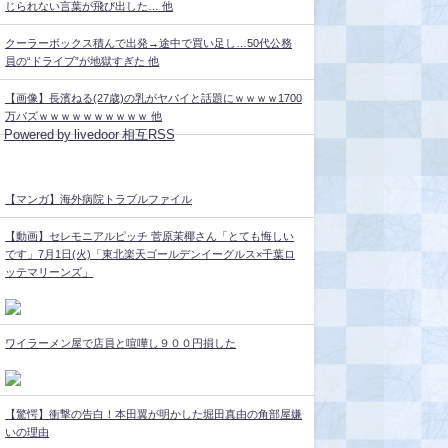
じられない言葉が飛び出した… 他
クーラーボックス積んで出発→途中で買い足し…50代公務
員の“ドライブ”が地獄すぎた 他
【画像】長濱ねる(27歳)の乳がヤバイと話題にｗｗｗｗ1700
万バズｗｗｗｗｗｗｗｗｗｗ 他
Powered by livedoor 相互RSS
【マンガ】海外病院トラブルファイル
【動画】セレモニアルピッチ 菅原茉椰さん「とても悔しい
です」7月1日(火)「東北楽天ゴールデンイーグルス×千葉ロ
ッテマリーンズ」
ワイラーメン屋で店員と喧嘩し９００円損した
【驚愕】衝撃の告白！本田翼が明かした堀田真由の角部屋嫌
いの理由