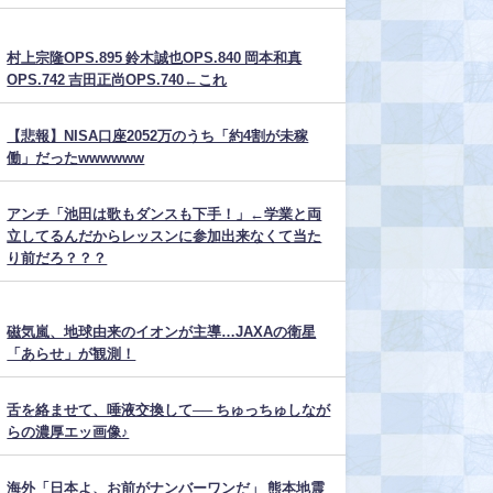
村上宗隆OPS.895 鈴木誠也OPS.840 岡本和真
OPS.742 吉田正尚OPS.740←これ
【悲報】NISA口座2052万のうち「約4割が未稼
働」だったwwwwww
アンチ「池田は歌もダンスも下手！」←学業と両
立してるんだからレッスンに参加出来なくて当た
り前だろ？？？
磁気嵐、地球由来のイオンが主導…JAXAの衛星
「あらせ」が観測！
舌を絡ませて、唾液交換して── ちゅっちゅしなが
らの濃厚エッ画像♪
海外「日本よ、お前がナンバーワンだ」 熊本地震