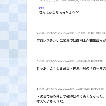
39:
名無しのひみつ
2021/07/28(水) 13:04:05.69 ID:aGf+xj
>>4
収入はかなりあったようだ
6:
名無しのひみつ
2021/07/28(水) 10:59:08.29 ID:UgR1F0p
プロレスみたいに楽屋では敵同士が和気藹々だ
7:
名無しのひみつ
2021/07/28(水) 10:59:31.20 ID:tAsx/df2
じゃあ、ふくしま政美・梶原一騎の「ローマ
8:
名無しのひみつ
2021/07/28(水) 10:59:46.58 ID:kjtG9kml
＞試合で命を落とす確率はそう高くなかった。
考えてよさそうだ。