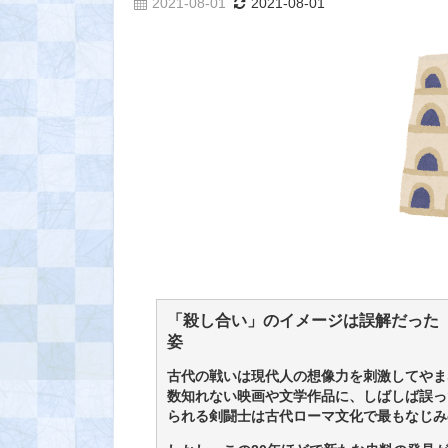
2021-08-01
2021-08-01
「殺し合い」のイメージは誤解だった
姿
古代の戦いは現代人の想像力を刺激してやま
数知れない映画や文学作品に、しばしば誤っ
られる剣闘士は古代ローマ文化で最もなじみ