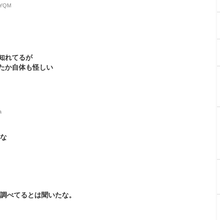
6JYQM
知れてるが
たか自体も怪しい
a
よな
に調べてるとは聞いたな。