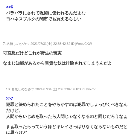
>>6
バラバラにされて呪術に使われるんだよな
ヨハネスブルクの闇市でも買えるらしい
7:
名無しのひみつ
2021/07/31(土) 22:35:42.32 ID:jWm+/CKW
可哀想だけどこれが野生の現実
なまじ知能があるから異質な奴は排除されてしまうんだよ
18:
名無しのひみつ
2021/07/31(土) 23:02:04.56 ID:CdHjwxcV
>>7
犯罪と決められたことをやらかすのは犯罪でしょっぴくべきなん
だけど、
人間からいじめを取ったら人間じゃなくなるのと同じだろうなぁ
まぁ取ったらっていうほどキレイさっぱりなくならないものだと
は思うけど