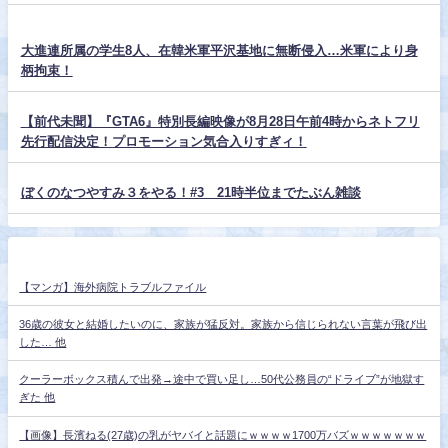
大進連所属の学生8人、在韓米軍平沢基地に無断侵入…米軍により身
柄拘束！
【前代未聞】『GTA6』特別長編映像が8月28日午前4時からネトフリ
先行配信決定！プロモーション気合入りすぎィ！
ぼくのなつやすみ３をやる！#3 21時半位までたぶん雑談
【マンガ】海外病院トラブルファイル
36歳の彼女と結婚したいのに、家族が猛反対。家族から信じられない言葉が飛び出
した… 他
クーラーボックス積んで出発→途中で買い足し…50代公務員の“ドライブ”が地獄す
ぎた 他
【画像】長濱ねる(27歳)の乳がヤバイと話題にｗｗｗｗ1700万バズｗｗｗｗｗｗｗ