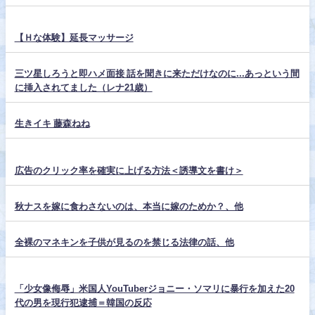
【Ｈな体験】延長マッサージ
三ツ星しろうと即ハメ面接 話を聞きに来ただけなのに...あっという間
に挿入されてました（レナ21歳）
生きイキ 藤森ねね
広告のクリック率を確実に上げる方法＜誘導文を書け＞
秋ナスを嫁に食わさないのは、本当に嫁のためか？、他
全裸のマネキンを子供が見るのを禁じる法律の話、他
「少女像侮辱」米国人YouTuberジョニー・ソマリに暴行を加えた20
代の男を現行犯逮捕＝韓国の反応