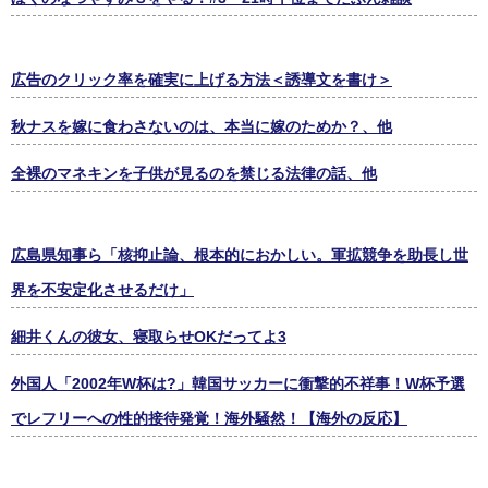
広告のクリック率を確実に上げる方法＜誘導文を書け＞
秋ナスを嫁に食わさないのは、本当に嫁のためか？、他
全裸のマネキンを子供が見るのを禁じる法律の話、他
広島県知事ら「核抑止論、根本的におかしい。軍拡競争を助長し世
界を不安定化させるだけ」
細井くんの彼女、寝取らせOKだってよ3
外国人「2002年W杯は?」韓国サッカーに衝撃的不祥事！W杯予選
でレフリーへの性的接待発覚！海外騒然！【海外の反応】