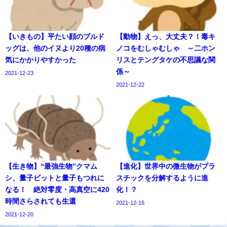
【いきもの】平たい顔のブルド
【動物】えっ、大丈夫？！毒キ
ッグは、他のイヌより20種の病
ノコをむしゃむしゃ ～二ホン
気にかかりやすかった
リスとテングタケの不思議な関
係～
2021-12-23
2021-12-22
【生き物】“最強生物”クマム
【進化】世界中の微生物がプラ
シ、量子ビットと量子もつれに
スチックを分解するように進
なる！ 絶対零度・高真空に420
化！？
時間さらされても生還
2021-12-16
2021-12-20