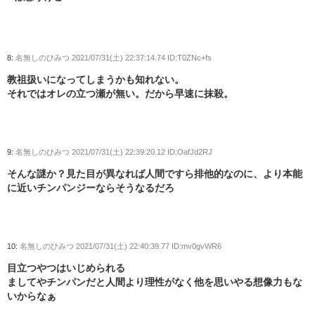
8:
名無しのひみつ
2021/07/31(土) 22:37:14.74 ID:T0ZNc+fs
教祖扱いになってしまうかも知れない。
それではオレの立つ瀬が無い。だから早速に抹殺。
9:
名無しのひみつ
2021/07/31(土) 22:39:20.12 ID:OafJd2RJ
そんな謎か？見た目が異なれば人間ですら排他的なのに、より本能
に近いチンパンジーならそうなるだろ
10:
名無しのひみつ
2021/07/31(土) 22:40:39.77 ID:mv0gvWR6
目立つやつはいじめられる
ましてやチンパンだと人間より理性がなく他を思いやる想像力もな
いからなぁ