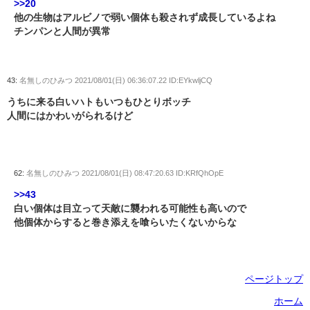
>>20
他の生物はアルビノで弱い個体も殺されず成長しているよね
チンパンと人間が異常
43:
名無しのひみつ
2021/08/01(日) 06:36:07.22 ID:EYkwljCQ
うちに来る白いハトもいつもひとりボッチ
人間にはかわいがられるけど
62:
名無しのひみつ
2021/08/01(日) 08:47:20.63 ID:KRfQhOpE
>>43
白い個体は目立って天敵に襲われる可能性も高いので
他個体からすると巻き添えを喰らいたくないからな
ページトップ
ホーム