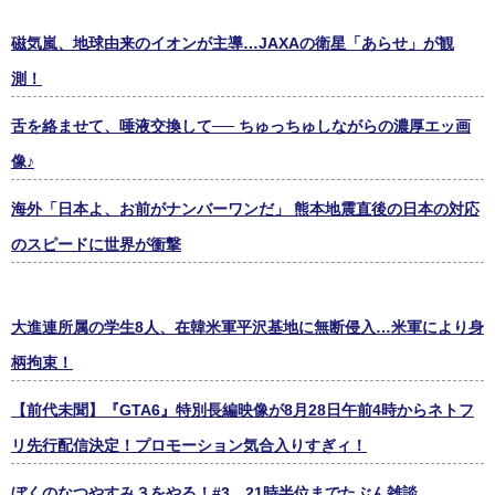
磁気嵐、地球由来のイオンが主導…JAXAの衛星「あらせ」が観
測！
舌を絡ませて、唾液交換して── ちゅっちゅしながらの濃厚エッ画
像♪
海外「日本よ、お前がナンバーワンだ」 熊本地震直後の日本の対応
のスピードに世界が衝撃
大進連所属の学生8人、在韓米軍平沢基地に無断侵入…米軍により身
柄拘束！
【前代未聞】『GTA6』特別長編映像が8月28日午前4時からネトフ
リ先行配信決定！プロモーション気合入りすぎィ！
ぼくのなつやすみ３をやる！#3 21時半位までたぶん雑談