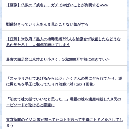
【画像】仏教の『戒名』、ガチでやばいことが判明するwww
劉備好きっていう人あんま見たことない気がする
【狂気】米政府「黒人の梅毒患者399人を治療せず放置したらどうな
るか見たろ！」→40年間続けてしまう
最古の頭足類は米粒より小さく、5億2000万年前に生きていた
「スッキリさせてあげるからね♡」たくさんの男にヤられてたり、逆
に男たちを手玉に取ってたり?! 複数♂対♀1のＨ画像♪
「初めて株の話でいいなと思った…」母親の株を遺産相続したX民の
エピソードが泣けると話題に
東京新聞のイソコ 皆が黙ってたコトを言って中道にトドメをさしてし
まう