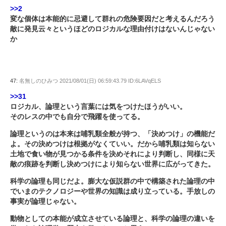
>>2
変な個体は本能的に忌避して群れの危険要因だと考えるんだろう
敵に発見云々というほどのロジカルな理由付けはないんじゃない
か
47:
名無しのひみつ
2021/08/01(日) 06:59:43.79 ID:6LAVqELS
>>31
ロジカル、論理という言葉には気をつけたほうがいい。
そのレスの中でも自分で飛躍を使ってる。
論理というのは本来は哺乳類全般が持つ、「決めつけ」の機能だ
よ。その決めつけは根拠がなくていい。だから哺乳類は知らない
土地で食い物が見つかる条件を決めそれにより判断し、同様に天
敵の痕跡を判断し決めつけにより知らない世界に広がってきた。
科学の論理も同じだよ。膨大な仮説群の中で構築された論理の中
でいまのテクノロジーや世界の知識は成り立っている。手放しの
事実が論理じゃない。
動物としての本能が成立させている論理と、科学の論理の違いを