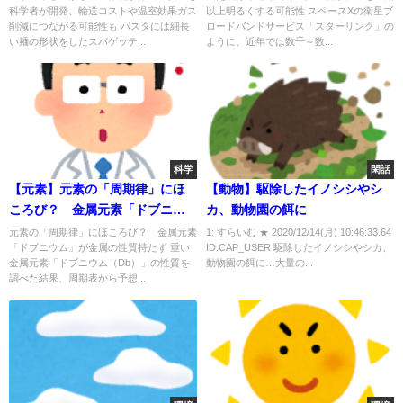
科学者が開発、輸送コストや温室効果ガス
以上明るくする可能性 スペースXの衛星ブ
ス削減につながる可能性も～
削減につながる可能性も パスタには細長
ロードバンドサービス「スターリンク」の
い麺の形状をしたスパゲッテ...
ように、近年では数千～数...
科学
閑話
【元素】元素の「周期律」にほ
【動物】駆除したイノシシやシ
ころび？ 金属元素「ドブニウ
カ、動物園の餌に
ム」が金属の性質持たず・・
元素の「周期律」にほころび？ 金属元素
1: すらいむ ★ 2020/12/14(月) 10:46:33.64
「ドブニウム」が金属の性質持たず 重い
ID:CAP_USER 駆除したイノシシやシカ、
金属元素「ドブニウム（Db）」の性質を
動物園の餌に…大量の...
調べた結果、周期表から予想...