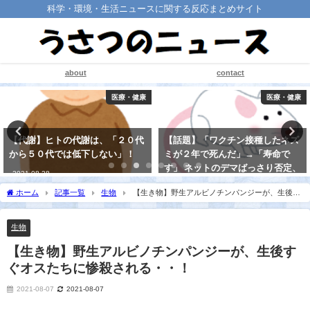
科学・環境・生活ニュースに関する反応まとめサイト
about
contact
医療・健康
医療・健康
【代謝】ヒトの代謝は、「２０代
【話題】「ワクチン接種したネズ
から５０代では低下しない」！
ミが２年で死んだ」→「寿命で
す」 ネットのデマばっさり否定、
2021-08-28
小金井市のサイトが“攻めてる”と
ホーム
記事一覧
生物
【生き物】野生アルビノチンパンジーが、生後す
話題に！
ぐオスたちに惨殺される・・！
2021-08-20
生物
【生き物】野生アルビノチンパンジーが、生後す
ぐオスたちに惨殺される・・！
2021-08-07
2021-08-07