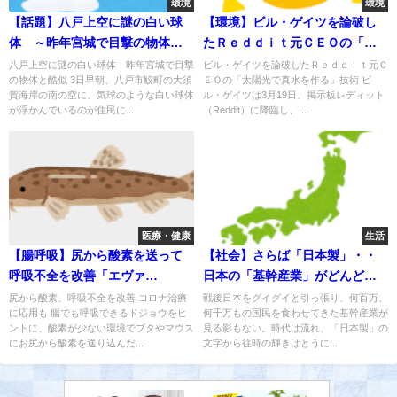
環境
環境
【話題】八戸上空に謎の白い球
【環境】ビル・ゲイツを論破し
体 ～昨年宮城で目撃の物体と
たＲｅｄｄｉｔ元ＣＥＯの「太
酷似～
陽光で真水を作る」技術
八戸上空に謎の白い球体 昨年宮城で目撃
ビル・ゲイツを論破したＲｅｄｄｉｔ元Ｃ
の物体と酷似 3日早朝、八戸市鮫町の大須
ＥＯの「太陽光で真水を作る」技術 ビ
賀海岸の南の空に、気球のような白い球体
ル・ゲイツは3月19日、掲示板レディット
が浮かんでいるのが住民に...
（Reddit）に降臨し、...
医療・健康
生活
【腸呼吸】尻から酸素を送って
【社会】さらば「日本製」・・
呼吸不全を改善「エヴァ
日本の「基幹産業」がどんどん
法」！ ～ブタやマウスで実
消えてなくなる！？
尻から酸素、呼吸不全を改善 コロナ治療
戦後日本をグイグイと引っ張り、何百万、
に応用も 腸でも呼吸できるドジョウをヒ
何千万もの国民を食わせてきた基幹産業が
験、コロナ治療に応用も～
ントに、酸素が少ない環境でブタやマウス
見る影もない。時代は流れ、「日本製」の
にお尻から酸素を送り込んだ...
文字から往時の輝きはとうに...