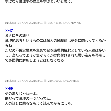
学ぶなら論理学の歴史を学ぶといいと思う。
69:
名無しのひみつ
2021/08/01(日) 10:07:11.00 ID:CGhRVP6S
>>47
まさにその通り
論理的思考というものには個人の経験値は多分に関わってくるか
らね
ただの不確定要素を集めて勘を論理的解釈としている人達は多い
し、当たってようが無かろうが方向付けされた思い込みを再考し
て多面的に解釈しようとはしなくなる
98:
名無しのひみつ
2021/08/01(日) 21:41:00.30 ID:6LAVqELS
>>69
その通りじゃねーよ。
勘だって論理の一つだって話。
人の話しに乗るならよく読んでからにしろ。