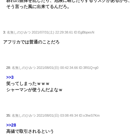
群れの規律を乱したり、危険に晒したりするリスクがあるから、
そう言った風に出来てるんだろ。
3:
名無しのひみつ
2021/07/31(土) 22:29:38.61 ID:EgBbpesN
アフリカでは普通のことだろ
28:
名無しのひみつ
2021/08/01(日) 00:42:34.66 ID:3Rl1Q+g0
>>3
笑ってしまったｗｗｗ
シャーマンが使うんだよなｗ
35:
名無しのひみつ
2021/08/01(日) 03:08:49.34 ID:x3heS7Km
>>28
高値で取引されるという