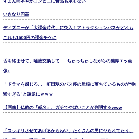
すまん熊本やがコンビニに食品も水もない
いきなり円高
ディズニーが「大課金時代」に突入！アトラクションパスがどれも
これも1500円の課金チケに
舌を絡ませて、唾液交換して── ちゅっちゅしながらの濃厚エッ画
像♪
「ドラマを感じる…」町田駅のバス停の屋根に落ちているものが“物
騒すぎる”と話題にｗｗｗ
【画像】仏教の『戒名』、ガチでやばいことが判明するwww
「スッキリさせてあげるからね♡」たくさんの男にヤられてたり、