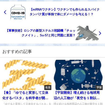
【mRNAワクチン】ワクチンでも作られるスパイク
タンパク質が単独で体にダメージを与える！？
【軍事技術】ロシアの新型ステルス戦闘機「チェッ
クメイト」、Su-57と同じ問題に直面？
おすすめの記事
生活
宇宙
【食】「ゆでると変形して立体
【宇宙開発】増え続ける地球周
化するパスタ」を科学者が開
辺の人工物が「夜空を１割以上
発 ～輸送コストや温室効果ガ
明るく」する可能性
「ゆでると変形して立体化するパスタ」を
増え続ける地球周辺の人工物が夜空を１割