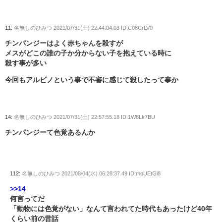
11:
名無しのひみつ
2021/07/31(土) 22:44:04.03 ID:C08CrLV0
チンパンジーはよく赤ちゃんを殺すが
メスがどこの誰の子か分からない子を抱えている時に
殺す事が多い
今回もアルビノという事で不審に感じて殺したって事か
14:
名無しのひみつ
2021/07/31(土) 22:57:55.18 ID:1W8Lk7BU
チンパンジーて色覚あるんか
112:
名無しのひみつ
2021/08/04(水) 06:28:37.49 ID:moUEtGi8
>>14
何言ってだ
「動物には色覚がない」なんて言われてた時代もあったけど40年
くらい前の昔話