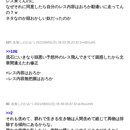
レス来てんのに
なぜそれに同意したら自分のレス内容はおろか勘違いに走ってん
の？ｗ
ネタなのか頭おかしい奴だったのか
107:
名無しのひみつ
2021/08/02(月) 06:03:35.23 ID:3+hBOoAS
>>106
流石にいきなり頭悪い予想外のレス飛んできてて困惑したから文
章間違えたわ修正
×レス内容はおろか
○レス内容無把握はおろか
40:
名無しのひみつ
2021/08/01(日) 05:46:04.87 ID:qU5sx2nN
>>2
それも含めて、群れで生きる生き物は人間含めて総じて異物は排
除する傾向にあるからな。