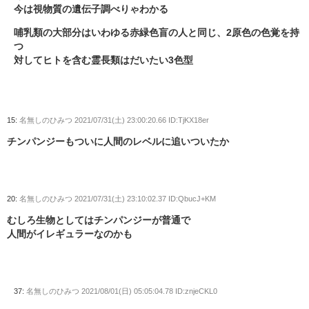
今は視物質の遺伝子調べりゃわかる
哺乳類の大部分はいわゆる赤緑色盲の人と同じ、2原色の色覚を持
つ
対してヒトを含む霊長類はだいたい3色型
15:
名無しのひみつ
2021/07/31(土) 23:00:20.66 ID:TjKX18er
チンパンジーもついに人間のレベルに追いついたか
20:
名無しのひみつ
2021/07/31(土) 23:10:02.37 ID:QbucJ+KM
むしろ生物としてはチンパンジーが普通で
人間がイレギュラーなのかも
37:
名無しのひみつ
2021/08/01(日) 05:05:04.78 ID:znjeCKL0