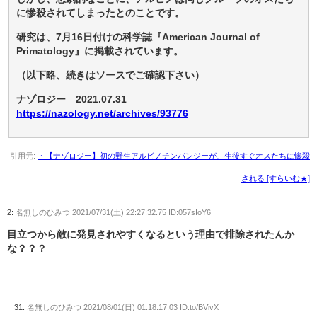
に惨殺されてしまったとのことです。
研究は、7月16日付けの科学誌『American Journal of
Primatology』に掲載されています。
（以下略、続きはソースでご確認下さい）
ナゾロジー 2021.07.31
https://nazology.net/archives/93776
引用元:
・【ナゾロジー】初の野生アルビノチンパンジーが、生後すぐオスたちに惨殺
される [すらいむ★]
2:
名無しのひみつ
2021/07/31(土) 22:27:32.75 ID:057sIoY6
目立つから敵に発見されやすくなるという理由で排除されたんか
な？？？
31:
名無しのひみつ
2021/08/01(日) 01:18:17.03 ID:to/BVivX