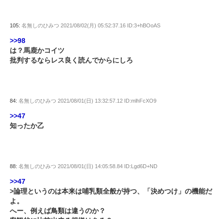
105:
名無しのひみつ
2021/08/02(月) 05:52:37.16 ID:3+hBOoAS
>>98
は？馬鹿かコイツ
批判するならレス良く読んでからにしろ
84:
名無しのひみつ
2021/08/01(日) 13:32:57.12 ID:mlhFcXO9
>>47
知ったか乙
88:
名無しのひみつ
2021/08/01(日) 14:05:58.84 ID:Lgd6D+ND
>>47
>論理というのは本来は哺乳類全般が持つ、「決めつけ」の機能だ
よ。
へー、例えば鳥類は違うのか？