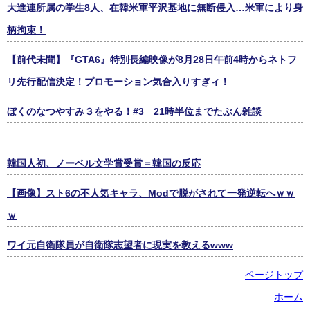
大進連所属の学生8人、在韓米軍平沢基地に無断侵入…米軍により身
柄拘束！
【前代未聞】『GTA6』特別長編映像が8月28日午前4時からネトフ
リ先行配信決定！プロモーション気合入りすぎィ！
ぼくのなつやすみ３をやる！#3 21時半位までたぶん雑談
韓国人初、ノーベル文学賞受賞＝韓国の反応
【画像】スト6の不人気キャラ、Modで脱がされて一発逆転へｗｗ
ｗ
ワイ元自衛隊員が自衛隊志望者に現実を教えるwww
ページトップ
ホーム