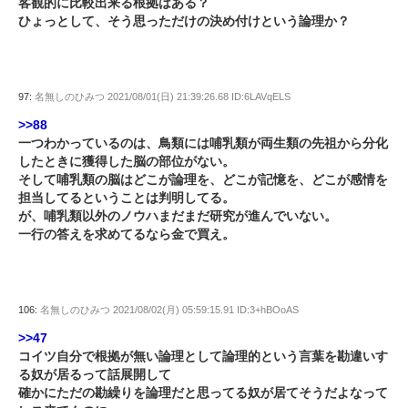
客観的に比較出来る根拠はある？
ひょっとして、そう思っただけの決め付けという論理か？
97:
名無しのひみつ
2021/08/01(日) 21:39:26.68 ID:6LAVqELS
>>88
一つわかっているのは、鳥類には哺乳類が両生類の先祖から分化
したときに獲得した脳の部位がない。
そして哺乳類の脳はどこが論理を、どこが記憶を、どこが感情を
担当してるということは判明してる。
が、哺乳類以外のノウハまだまだ研究が進んでいない。
一行の答えを求めてるなら金で買え。
106:
名無しのひみつ
2021/08/02(月) 05:59:15.91 ID:3+hBOoAS
>>47
コイツ自分で根拠が無い論理として論理的という言葉を勘違いす
る奴が居るって話展開して
確かにただの勘繰りを論理だと思ってる奴が居てそうだよなって