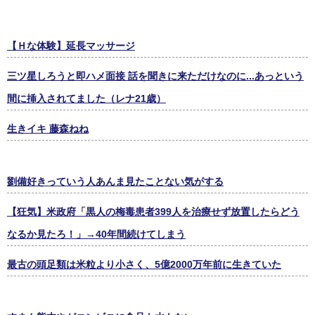
【Ｈな体験】延長マッサージ
三ツ星しろうと即ハメ面接 話を聞きに来ただけなのに...あっという
間に挿入されてました（レナ21歳）
生きイキ 藤森ねね
劉備好きっていう人あんま見たことない気がする
【狂気】米政府「黒人の梅毒患者399人を治療せず放置したらどう
なるか見たろ！」→40年間続けてしまう
最古の頭足類は米粒より小さく、5億2000万年前に生きていた