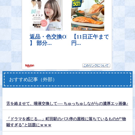
おすすめ記事（外部）
舌を絡ませて、唾液交換して── ちゅっちゅしながらの濃厚エッ画像♪
「ドラマを感じる…」町田駅のバス停の屋根に落ちているものが“物
騒すぎる”と話題にｗｗｗ