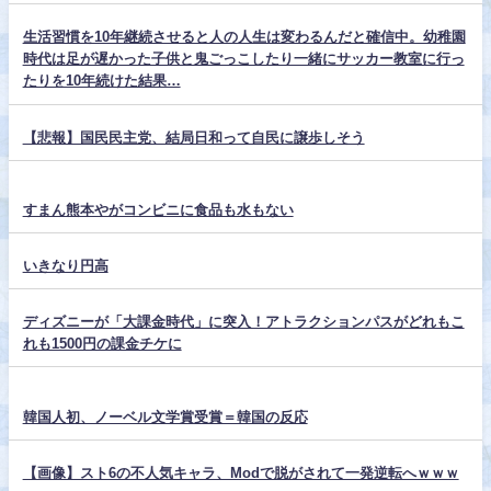
生活習慣を10年継続させると人の人生は変わるんだと確信中。幼稚園
時代は足が遅かった子供と鬼ごっこしたり一緒にサッカー教室に行っ
たりを10年続けた結果…
【悲報】国民民主党、結局日和って自民に譲歩しそう
すまん熊本やがコンビニに食品も水もない
いきなり円高
ディズニーが「大課金時代」に突入！アトラクションパスがどれもこ
れも1500円の課金チケに
韓国人初、ノーベル文学賞受賞＝韓国の反応
【画像】スト6の不人気キャラ、Modで脱がされて一発逆転へｗｗｗ