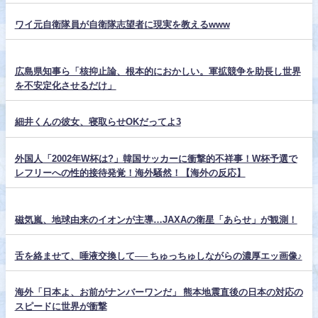
ワイ元自衛隊員が自衛隊志望者に現実を教えるwww
広島県知事ら「核抑止論、根本的におかしい。軍拡競争を助長し世界
を不安定化させるだけ」
細井くんの彼女、寝取らせOKだってよ3
外国人「2002年W杯は?」韓国サッカーに衝撃的不祥事！W杯予選で
レフリーへの性的接待発覚！海外騒然！【海外の反応】
磁気嵐、地球由来のイオンが主導…JAXAの衛星「あらせ」が観測！
舌を絡ませて、唾液交換して── ちゅっちゅしながらの濃厚エッ画像♪
海外「日本よ、お前がナンバーワンだ」 熊本地震直後の日本の対応の
スピードに世界が衝撃