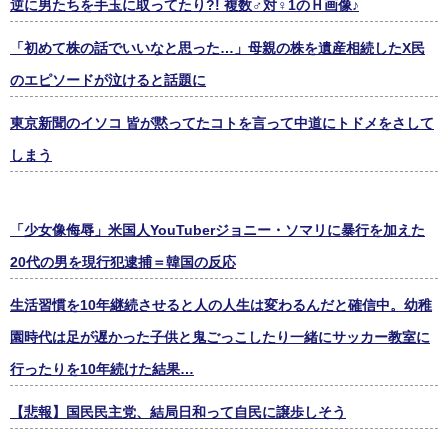
逆に男たちを手玉に取ってたり?! 複数♂対♀1のＨ画像♪
「初めて株の話でいいなと思った…」母親の株を遺産相続したX民
のエピソードが泣けると話題に
東京新聞のイソコ 皆が黙ってたコトを言って中道にトドメをさして
しまう
「少女像侮辱」米国人YouTuberジョニー・ソマリに暴行を加えた
20代の男を現行犯逮捕＝韓国の反応
生活習慣を10年継続させると人の人生は変わるんだと確信中。幼稚
園時代は足が遅かった子供と鬼ごっこしたり一緒にサッカー教室に
行ったりを10年続けた結果…
【悲報】国民民主党、結局日和って自民に譲歩しそう