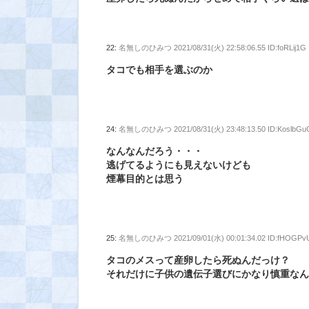
22:
名無しのひみつ
2021/08/31(火) 22:58:06.55 ID:foRLij1G
タコでも相手を選ぶのか
24:
名無しのひみつ
2021/08/31(火) 23:48:13.50 ID:KoslbGu
なんなんだろう・・・
逃げてるようにも見えないけども
煙幕目的とは思う
25:
名無しのひみつ
2021/09/01(水) 00:01:34.02 ID:fHOGPv
タコのメスって産卵したら死ぬんだっけ？
それだけに子供の遺伝子選びにかなり慎重な