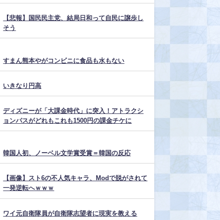
【悲報】国民民主党、結局日和って自民に譲歩し
そう
すまん熊本やがコンビニに食品も水もない
いきなり円高
ディズニーが「大課金時代」に突入！アトラクシ
ョンパスがどれもこれも1500円の課金チケに
韓国人初、ノーベル文学賞受賞＝韓国の反応
【画像】スト6の不人気キャラ、Modで脱がされて
一発逆転へｗｗｗ
ワイ元自衛隊員が自衛隊志望者に現実を教える