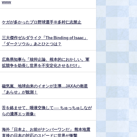
www
ケガが多かったプロ野球選手※多村仁志禁止
三大傑作ゼルダライク「The Binding of Isaac」
「ダークソウル」あとひとつは？
広島県知事ら「核抑止論、根本的におかしい。軍
拡競争を助長し世界を不安定化させるだけ」
磁気嵐、地球由来のイオンが主導…JAXAの衛星
「あらせ」が観測！
舌を絡ませて、唾液交換して── ちゅっちゅしなが
らの濃厚エッ画像♪
海外「日本よ、お前がナンバーワンだ」 熊本地震
直後の日本の対応のスピードに世界が衝撃