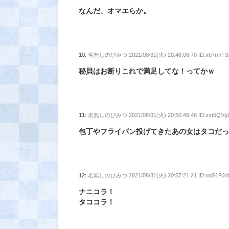
なんだ、オマエらか。
10:
名無しのひみつ
2021/08/31(火) 20:48:06.70 ID:xb7rmF3
秘貝はお断りこれで満足してな！ってかｗ
11:
名無しのひみつ
2021/08/31(火) 20:50:49.48 ID:xxt5QVg
包丁やフライパン投げてきたあの女はタコだ
12:
名無しのひみつ
2021/08/31(火) 20:57:21.21 ID:uoS1PJ/
ナニコラ！
タココラ！