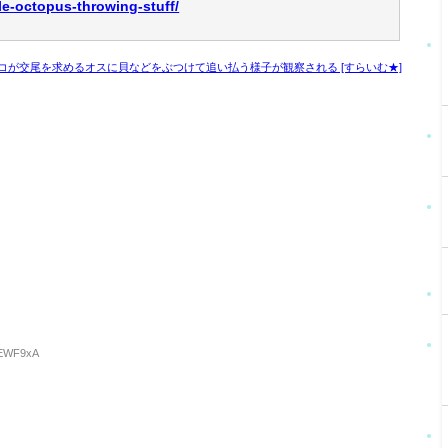
le-octopus-throwing-stuff/
コが交尾を求めるオスに貝などをぶつけて追い払う様子が観察される [すらいむ★]
hAEWF9xA