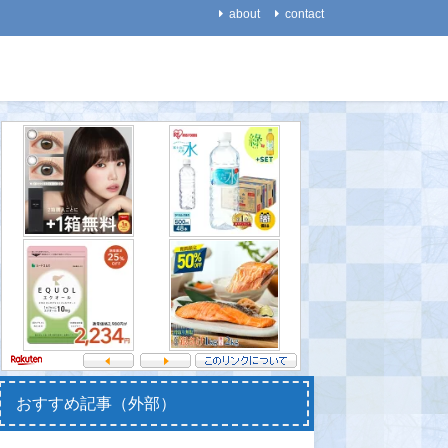
about
contact
医療・健康
宇宙
【睡眠】脳は、レム睡眠中
【天文】ナゾの天体「踊る
【食】ホ
にリフレッシュしてい
幽霊」の正体に、天文学者
健康寿命
た！ ～レム睡眠が少ない
が困惑する・・
2021-08-
と認知症リスクが高くなる
2021-08-22
～
2021-08-30
おすすめ記事（外部）