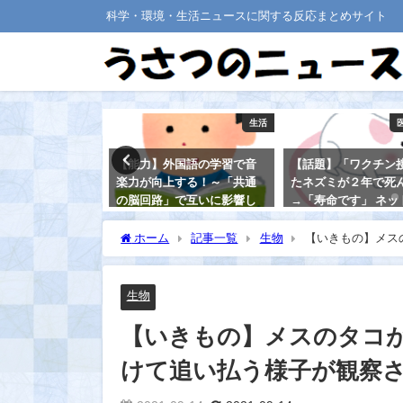
科学・環境・生活ニュースに関する反応まとめサイト
医療・健康
生活
トの代謝は、
【能力】外国語の学習で音
【話題】「ワクチン
ら５０代では低
楽力が向上する！～「共通
たネズミが２年で死
！
の脳回路」で互いに影響し
→「寿命です」 ネッ
あう～
マばっさり否定、小
のサイトが“攻めてる
ホーム
記事一覧
生物
【いきもの】メス
2021-08-14
題に！
る
2021-08-20
生物
【いきもの】メスのタコ
けて追い払う様子が観察