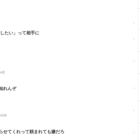
/
尾したい」って相手に
GnE
知れんぞ
NsGW
らせてくれって頼まれても嫌だろ