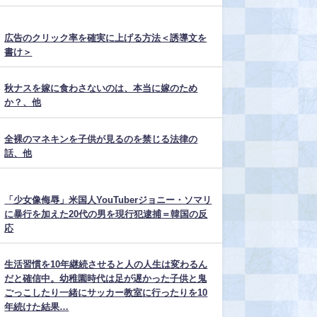
広告のクリック率を確実に上げる方法＜誘導文を
書け＞
秋ナスを嫁に食わさないのは、本当に嫁のため
か？、他
全裸のマネキンを子供が見るのを禁じる法律の
話、他
「少女像侮辱」米国人YouTuberジョニー・ソマリ
に暴行を加えた20代の男を現行犯逮捕＝韓国の反
応
生活習慣を10年継続させると人の人生は変わるん
だと確信中。幼稚園時代は足が遅かった子供と鬼
ごっこしたり一緒にサッカー教室に行ったりを10
年続けた結果…