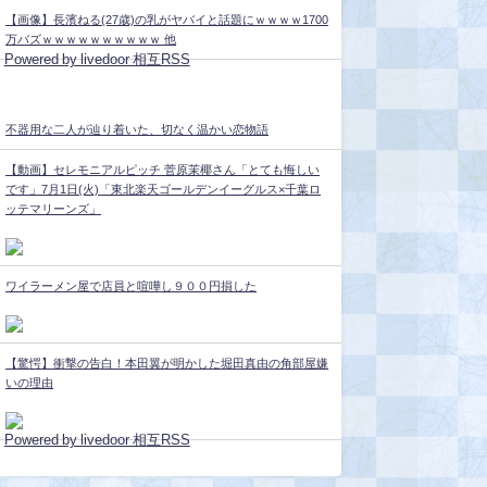
【画像】長濱ねる(27歳)の乳がヤバイと話題にｗｗｗｗ1700
万バズｗｗｗｗｗｗｗｗｗｗ 他
Powered by livedoor 相互RSS
不器用な二人が辿り着いた、切なく温かい恋物語
【動画】セレモニアルピッチ 菅原茉椰さん「とても悔しい
です」7月1日(火)「東北楽天ゴールデンイーグルス×千葉ロ
ッテマリーンズ」
ワイラーメン屋で店員と喧嘩し９００円損した
【驚愕】衝撃の告白！本田翼が明かした堀田真由の角部屋嫌
いの理由
Powered by livedoor 相互RSS