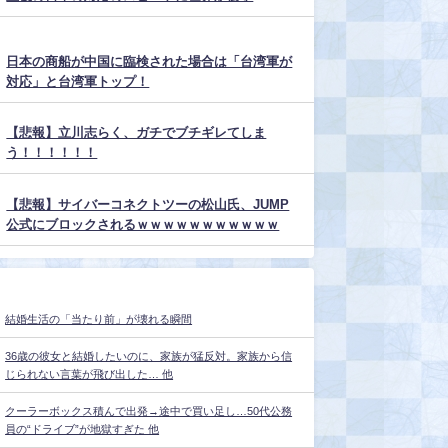
日本の商船が中国に臨検された場合は「台湾軍が
対応」と台湾軍トップ！
【悲報】立川志らく、ガチでブチギレてしま
う！！！！！！
【悲報】サイバーコネクトツーの松山氏、JUMP
公式にブロックされるｗｗｗｗｗｗｗｗｗｗｗ
結婚生活の「当たり前」が壊れる瞬間
36歳の彼女と結婚したいのに、家族が猛反対。家族から信
じられない言葉が飛び出した… 他
クーラーボックス積んで出発→途中で買い足し…50代公務
員の“ドライブ”が地獄すぎた 他