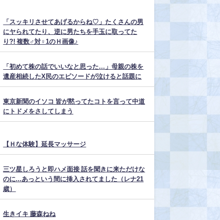
「スッキリさせてあげるからね♡」たくさんの男
にヤられてたり、逆に男たちを手玉に取ってた
り?! 複数♂対♀1のＨ画像♪
「初めて株の話でいいなと思った…」母親の株を
遺産相続したX民のエピソードが泣けると話題に
東京新聞のイソコ 皆が黙ってたコトを言って中道
にトドメをさしてしまう
【Ｈな体験】延長マッサージ
三ツ星しろうと即ハメ面接 話を聞きに来ただけな
のに...あっという間に挿入されてました（レナ21
歳）
生きイキ 藤森ねね