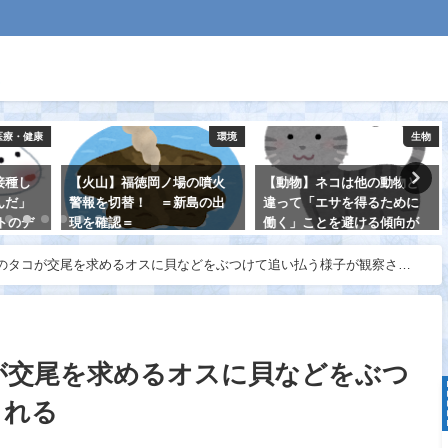
医療・健康
環境
生物
接種し
【火山】福徳岡ノ場の噴火
【動物】ネコは他の動物と
んだ」
警報を切替！ ＝新島の出
違って「エサを得るために
トのデ
現を確認＝
働く」ことを避ける傾向が
金井市
ある
2021-08-17
”と話
のタコが交尾を求めるオスに貝などをぶつけて追い払う様子が観察され
2021-08-20
が交尾を求めるオスに貝などをぶつ
される