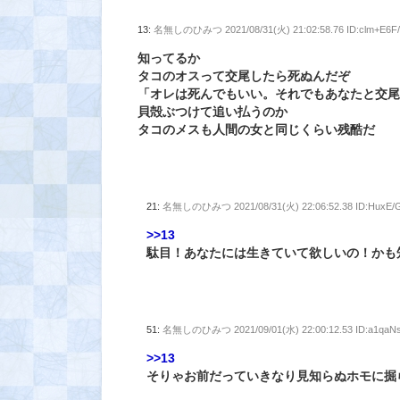
13:
名無しのひみつ
2021/08/31(火) 21:02:58.76 ID:clm+E6F
知ってるか
タコのオスって交尾したら死ぬんだぞ
「オレは死んでもいい。それでもあなたと交
貝殻ぶつけて追い払うのか
タコのメスも人間の女と同じくらい残酷だ
21:
名無しのひみつ
2021/08/31(火) 22:06:52.38 ID:HuxE/
>>13
駄目！あなたには生きていて欲しいの！かも
51:
名無しのひみつ
2021/09/01(水) 22:00:12.53 ID:a1qa
>>13
そりゃお前だっていきなり見知らぬホモに掘