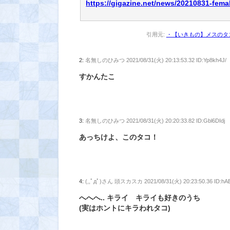
https://gigazine.net/news/20210831-fema
引用元:
・【いきもの】メスのタ
2:
名無しのひみつ
2021/08/31(火) 20:13:53.32 ID:Yp8kh4J/
すかんたこ
3:
名無しのひみつ
2021/08/31(火) 20:20:33.82 ID:Gbl6DIdj
あっちけよ、このタコ！
4:
(,,ﾟдﾟ)さん 頭スカスカ
2021/08/31(火) 20:23:50.36 ID:
へへへ.. キライ キライも好きのうち
(実はホントにキラわれタコ)