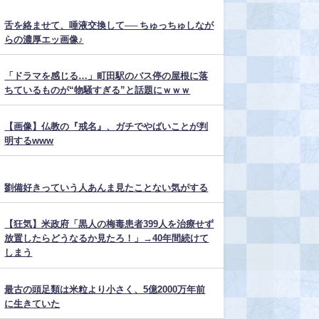
舌を絡ませて、唾液交換して── ちゅっちゅしなが
らの濃厚エッ画像♪
「ドラマを感じる…」町田駅のバス停の屋根に落
ちているものが“物騒すぎる”と話題にｗｗｗ
【画像】仏教の『戒名』、ガチでやばいことが判
明するwww
劉備好きっていう人あんま見たことない気がする
【狂気】米政府「黒人の梅毒患者399人を治療せず
放置したらどうなるか見たろ！」→40年間続けて
しまう
最古の頭足類は米粒より小さく、5億2000万年前
に生きていた