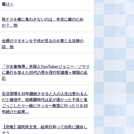
書け＞
秋ナスを嫁に食わさないのは、本当に嫁のため
か？、他
全裸のマネキンを子供が見るのを禁じる法律の
話、他
「少女像侮辱」米国人YouTuberジョニー・ソマリ
に暴行を加えた20代の男を現行犯逮捕＝韓国の反
応
生活習慣を10年継続させると人の人生は変わるん
だと確信中。幼稚園時代は足が遅かった子供と鬼
ごっこしたり一緒にサッカー教室に行ったりを10
年続けた結果…
【悲報】国民民主党、結局日和って自民に譲歩し
そう