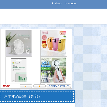
about
contact
生物
医療・健康
【動物】ネコは他の動物と
【代替医療】一流のスポー
【能力】
違って「エサを得るために
ツ選手が、非科学的な代替
楽力が向
働く」ことを避ける傾向が
医療にハマりやすいのはな
の脳回路
ある
ぜか？
あう～
2021-08-20
2021-08-31
2021-08-
おすすめ記事（外部）