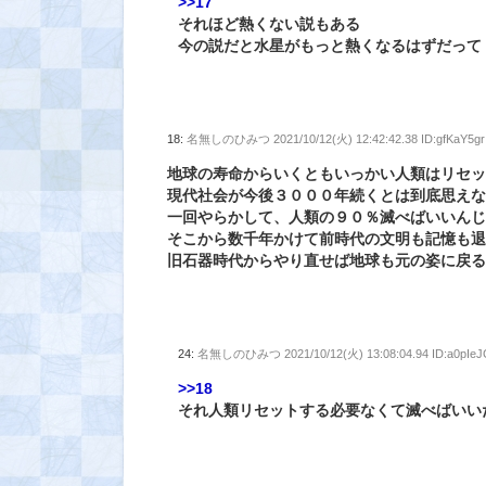
>>17
それほど熱くない説もある
今の説だと水星がもっと熱くなるはずだって
18:
名無しのひみつ
2021/10/12(火) 12:42:42.38 ID:gfKaY5gr
地球の寿命からいくともいっかい人類はリセ
現代社会が今後３０００年続くとは到底思え
一回やらかして、人類の９０％滅べばいいん
そこから数千年かけて前時代の文明も記憶も
旧石器時代からやり直せば地球も元の姿に戻
24:
名無しのひみつ
2021/10/12(火) 13:08:04.94 ID:a0pIe
>>18
それ人類リセットする必要なくて滅べばいい