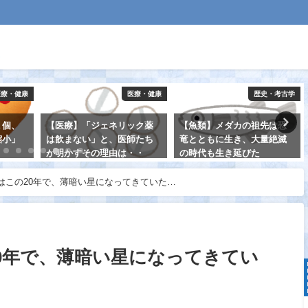
医療・健康
医療・健康
歴史・考古学
１個、
【医療】「ジェネリック薬
【魚類】メダカの祖先は恐
縮小」
は飲まない」と、医師たち
竜とともに生き、大量絶滅
が明かすその理由は・・
の時代も生き延びた
2021-08-21
2021-08-25
はこの20年で、薄暗い星になってきていた…
0年で、薄暗い星になってきてい