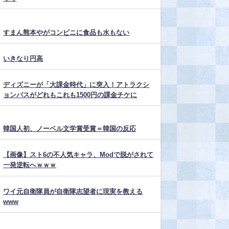
すまん熊本やがコンビニに食品も水もない
いきなり円高
ディズニーが「大課金時代」に突入！アトラクシ
ョンパスがどれもこれも1500円の課金チケに
韓国人初、ノーベル文学賞受賞＝韓国の反応
【画像】スト6の不人気キャラ、Modで脱がされて
一発逆転へｗｗｗ
ワイ元自衛隊員が自衛隊志望者に現実を教える
www