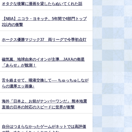
オタクな後輩に漫画を貸したらぬいてくれた話
【NBA】ニコラ・ヨキッチ、5年間で4部門トップ
2以内の衝撃
ホークス優勝マジック37 両リーグで今季初点灯
磁気嵐、地球由来のイオンが主導…JAXAの衛星
「あらせ」が観測！
舌を絡ませて、唾液交換して── ちゅっちゅしなが
らの濃厚エッ画像♪
海外「日本よ、お前がナンバーワンだ」 熊本地震
直後の日本の対応のスピードに世界が衝撃
自分はつまらなかったゲームがネットでは高評価