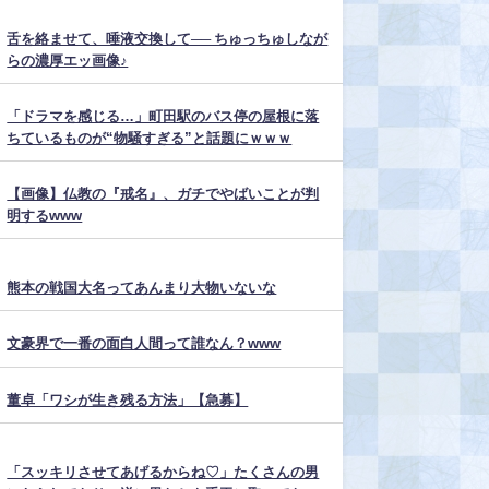
舌を絡ませて、唾液交換して── ちゅっちゅしなが
らの濃厚エッ画像♪
「ドラマを感じる…」町田駅のバス停の屋根に落
ちているものが“物騒すぎる”と話題にｗｗｗ
【画像】仏教の『戒名』、ガチでやばいことが判
明するwww
熊本の戦国大名ってあんまり大物いないな
文豪界で一番の面白人間って誰なん？www
董卓「ワシが生き残る方法」【急募】
「スッキリさせてあげるからね♡」たくさんの男