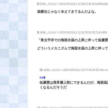
8:
名無しのひみつ
2021/10/12(火) 11:46:47.02 ID:KJfKkkqW
温暖化じゃなく冷えてきてるんだよな。
9:
名無しのひみつ
2021/10/12(火) 11:51:29.91 ID:7LyFuKKI
「東太平洋での海面水温の上昇に伴って低層
どういうメカニズムで海面水温の上昇に伴っ
13:
名無しのひみつ
2021/10/12(火) 12:17:45.30 ID:78m+
>>9
低層雲は境界層上部にできるんだが、海面温
くなるんだそうだ