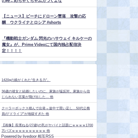
の時←めちゃくちゃムカつくよな
【ニュース】ビーチにドローン墜落 攻撃の応
酬 ウクライナとロシア #shorts
『機動戦士ガンダム 閃光のハサウェイ キルケーの
魔女』が、Prime Videoにて国内独占配信決
定！！！！
1420gの娘がくれた“生きる力”。
36歳の彼女と結婚したいのに、家族が猛反対。家族から信
じられない言葉が飛び出した… 他
クーラーボックス積んで出発→途中で買い足し…50代公務
員の“ドライブ”が地獄すぎた 他
【画像】長濱ねる(27歳)の乳がヤバイと話題にｗｗｗｗ1700
万バズｗｗｗｗｗｗｗｗｗｗ 他
Powered by livedoor 相互RSS