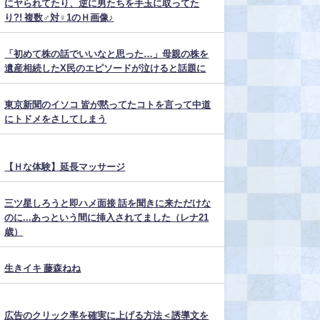
にヤられてたり、逆に男たちを手玉に取ってた
り?! 複数♂対♀1のＨ画像♪
「初めて株の話でいいなと思った…」母親の株を
遺産相続したX民のエピソードが泣けると話題に
東京新聞のイソコ 皆が黙ってたコトを言って中道
にトドメをさしてしまう
【Ｈな体験】延長マッサージ
三ツ星しろうと即ハメ面接 話を聞きに来ただけな
のに...あっという間に挿入されてました（レナ21
歳）
生きイキ 藤森ねね
広告のクリック率を確実に上げる方法＜誘導文を