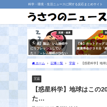
科学・環境・生活ニュースに関する反応まとめサイト
宇宙
医療・健康
ゾの天体「踊る
【睡眠】脳は、レム睡眠中
【食】ホットドッグ
体に、天文学者
にリフレッシュしてい
健康寿命が３６分「
・・
た！ ～レム睡眠が少ない
2021-08-31
と認知症リスクが高くなる
～
ホーム
記事一覧
宇宙
【惑星科学】地球
2021-08-30
宇宙
【惑星科学】地球はこの2
た…