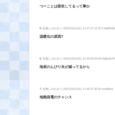
つーことは吸収してるって事か
5:
名無しのひみつ
2021/10/12(火) 11:37:27.12 ID:CSqWDdh
温暖化の原因?
6:
名無しのひみつ
2021/10/12(火) 11:40:03.64 ID:HqEp4qT
地表のんびり氷が減ってるから
7:
名無しのひみつ
2021/10/12(火) 11:45:37.30 ID:xoul43oS
地熱発電のチャンス