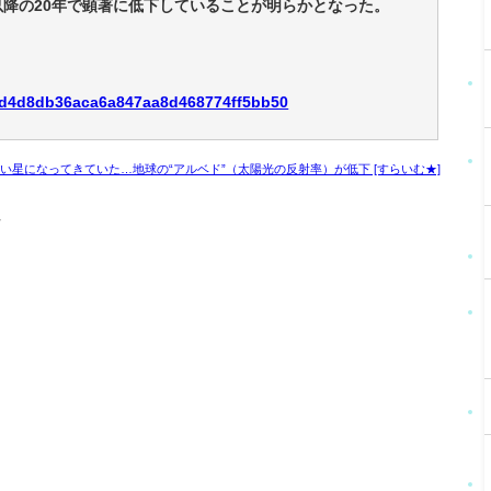
以降の20年で顕著に低下していることが明らかとなった。
09dd4d8db36aca6a847aa8d468774ff5bb50
い星になってきていた…地球の“アルベド”（太陽光の反射率）が低下 [すらいむ★]
7
J