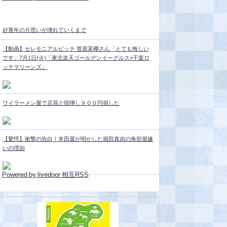
好青年の片思いが壊れていくまで
【動画】セレモニアルピッチ 菅原茉椰さん「とても悔しい
です」7月1日(火)「東北楽天ゴールデンイーグルス×千葉ロ
ッテマリーンズ」
ワイラーメン屋で店員と喧嘩し９００円損した
【驚愕】衝撃の告白！本田翼が明かした堀田真由の角部屋嫌
いの理由
Powered by livedoor 相互RSS