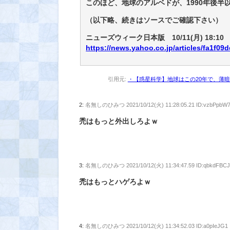
このほど、地球のアルベドが、1990年後半
（以下略、続きはソースでご確認下さい）
ニューズウィーク日本版 10/11(月) 18:10
https://news.yahoo.co.jp/articles/fa1f
引用元:
・【惑星科学】地球はこの20年で、薄暗
2:
名無しのひみつ
2021/10/12(火) 11:28:05.21 ID:vzbPpbW
禿はもっと外出しろよｗ
3:
名無しのひみつ
2021/10/12(火) 11:34:47.59 ID:qbkdFBC
禿はもっとハゲろよｗ
4:
名無しのひみつ
2021/10/12(火) 11:34:52.03 ID:a0pIeJG1