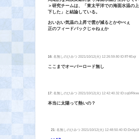
＞研究チームは、「東太平洋での海面水温の
下した」と結論している。
おいおい気温の上昇で雲が減るとかやべぇ
正のフィードバックじゃねぇか
16:
名無しのひみつ
2021/10/12(火) 12:26:59.80 ID:flT4Exjr
ここまでオーバーロード無し
17:
名無しのひみつ
2021/10/12(火) 12:42:40.32 ID:cq0/Rkw
本当に太陽って熱いの？
21:
名無しのひみつ
2021/10/12(火) 12:48:50.40 ID:DnXp1