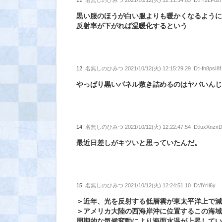
11:
名無しのひみつ
2021/10/12(火) 12:11:34.85 ID:rY2LFbzf
黒い服のほうが白い服よりも暖かくなるよう
反射率が下がれば温暖化するという
12:
名無しのひみつ
2021/10/12(火) 12:15:29.29 ID:Hh8psI8f
やっぱり黒いパネル敷き詰めるのはヤバいん
14:
名無しのひみつ
2021/10/12(火) 12:22:47.54 ID:luxXnzx
最近日差しがキツいと思っていたんだ。
15:
名無しのひみつ
2021/10/12(火) 12:24:51.10 ID:/lYrIl6y
＞近年、光を反射する低層雲が東太平洋上で
＞アメリカ大陸の西海岸沖に位置するこの海域
周期的な気候変動により海面水温が上昇して