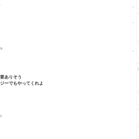
P
Xk
需要ありそう
ンジーでもやってくれよ
Vr