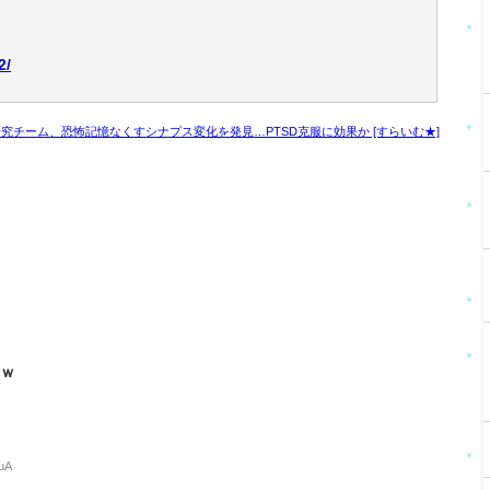
2/
究チーム、恐怖記憶なくすシナプス変化を発見…PTSD克服に効果か [すらいむ★]
p
ろｗ
DuA