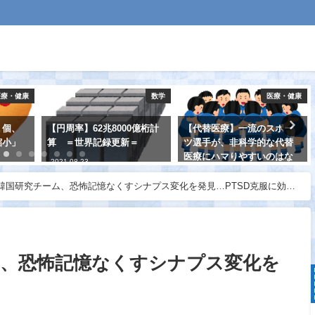
医療・健康
数学
医療・健康
１個、
【円周率】62兆8000億桁計
【代替医療】一流のスポー
縮小」
算 ＝世界記録更新＝
ツ選手が、非科学的な代替
医療にハマりやすいのはな
2021-08-23
ぜか？
韓国研究チーム、恐怖記憶なくすシナプス変化を発見…PTSD克服に効果
2021-08-31
ム、恐怖記憶なくすシナプス変化を