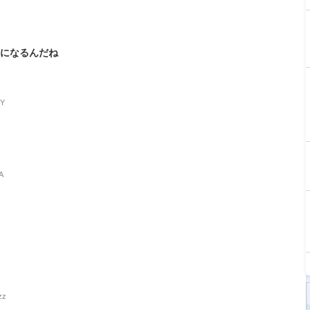
うになるんだね
PY
A
zz