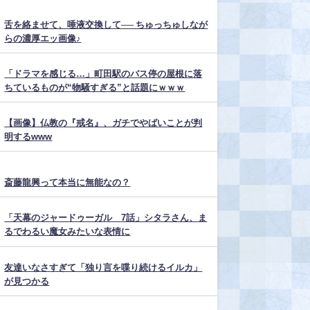
舌を絡ませて、唾液交換して── ちゅっちゅしなが
らの濃厚エッ画像♪
「ドラマを感じる…」町田駅のバス停の屋根に落
ちているものが“物騒すぎる”と話題にｗｗｗ
【画像】仏教の『戒名』、ガチでやばいことが判
明するwww
斎藤龍興って本当に無能なの？
「天幕のジャードゥーガル 7話」シタラさん、ま
るでわるい魔女みたいな表情に
友達いなさすぎて「独り言を喋り続けるイルカ」
が見つかる