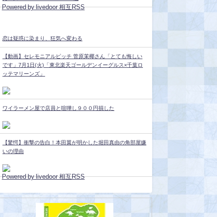
Powered by livedoor 相互RSS
恋は疑惑に染まり、狂気へ変わる
【動画】セレモニアルピッチ 菅原茉椰さん「とても悔しい
です」7月1日(火)「東北楽天ゴールデンイーグルス×千葉ロ
ッテマリーンズ」
ワイラーメン屋で店員と喧嘩し９００円損した
【驚愕】衝撃の告白！本田翼が明かした堀田真由の角部屋嫌
いの理由
Powered by livedoor 相互RSS