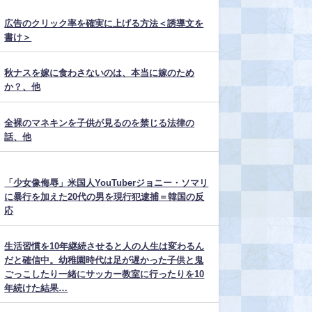
広告のクリック率を確実に上げる方法＜誘導文を
書け＞
秋ナスを嫁に食わさないのは、本当に嫁のため
か？、他
全裸のマネキンを子供が見るのを禁じる法律の
話、他
「少女像侮辱」米国人YouTuberジョニー・ソマリ
に暴行を加えた20代の男を現行犯逮捕＝韓国の反
応
生活習慣を10年継続させると人の人生は変わるん
だと確信中。幼稚園時代は足が遅かった子供と鬼
ごっこしたり一緒にサッカー教室に行ったりを10
年続けた結果…