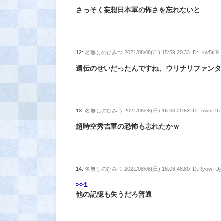
さっそく妄想日本軍の怖さを忘れないと
12:
名無しのひみつ
2021/08/08(日) 15:59:20.33 ID:LKw5tjI9
遺伝のせいだったんですね、ウリナリファン
13:
名無しのひみつ
2021/08/08(日) 16:03:20.53 ID:LbwnrZU
超時空秀吉軍の恐怖も忘れたかｗ
14:
名無しのひみつ
2021/08/08(日) 16:08:48.80 ID:Ryow+U
>>1
他の記憶も失うだろ普通