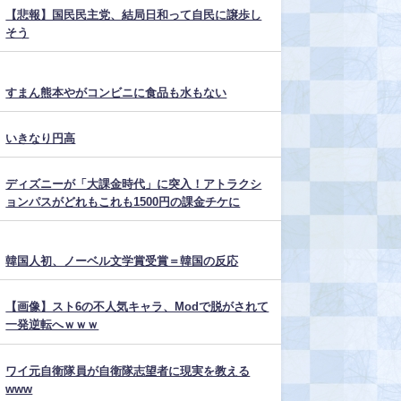
【悲報】国民民主党、結局日和って自民に譲歩し
そう
すまん熊本やがコンビニに食品も水もない
いきなり円高
ディズニーが「大課金時代」に突入！アトラクシ
ョンパスがどれもこれも1500円の課金チケに
韓国人初、ノーベル文学賞受賞＝韓国の反応
【画像】スト6の不人気キャラ、Modで脱がされて
一発逆転へｗｗｗ
ワイ元自衛隊員が自衛隊志望者に現実を教える
www