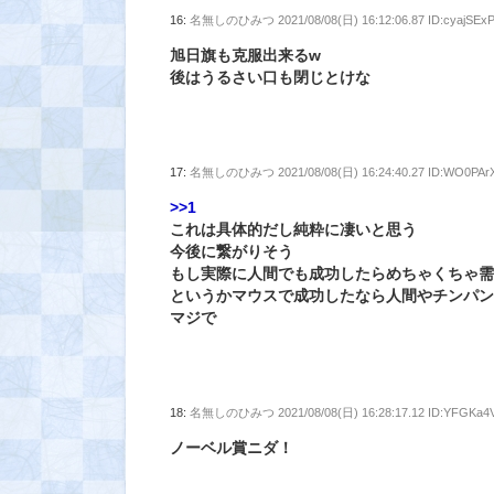
16:
名無しのひみつ
2021/08/08(日) 16:12:06.87 ID:cyajSEx
旭日旗も克服出来るw
後はうるさい口も閉じとけな
17:
名無しのひみつ
2021/08/08(日) 16:24:40.27 ID:WO0PAr
>>1
これは具体的だし純粋に凄いと思う
今後に繋がりそう
もし実際に人間でも成功したらめちゃくちゃ
というかマウスで成功したなら人間やチンパ
マジで
18:
名無しのひみつ
2021/08/08(日) 16:28:17.12 ID:YFGKa4
ノーベル賞ニダ！