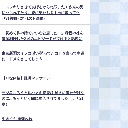
「スッキリさせてあげるからね♡」たくさんの男
にヤられてたり、逆に男たちを手玉に取ってた
り?! 複数♂対♀1のＨ画像♪
「初めて株の話でいいなと思った…」母親の株を
遺産相続したX民のエピソードが泣けると話題に
東京新聞のイソコ 皆が黙ってたコトを言って中道
にトドメをさしてしまう
【Ｈな体験】延長マッサージ
三ツ星しろうと即ハメ面接 話を聞きに来ただけな
のに...あっという間に挿入されてました（レナ21
歳）
生きイキ 藤森ねね