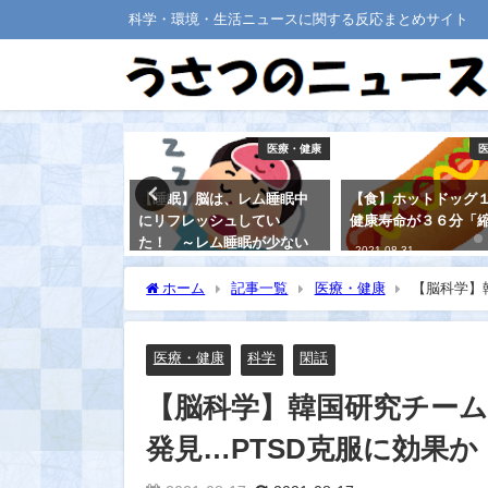
科学・環境・生活ニュースに関する反応まとめサイト
医療・健康
医療・健康
ジェネリック薬
【睡眠】脳は、レム睡眠中
【食】ホットドッグ
」と、医師たち
にリフレッシュしてい
健康寿命が３６分「
の理由は・・
た！ ～レム睡眠が少ない
2021-08-31
と認知症リスクが高くなる
～
ホーム
記事一覧
医療・健康
【脳科学】
か
2021-08-30
医療・健康
科学
閑話
【脳科学】韓国研究チー
発見…PTSD克服に効果か