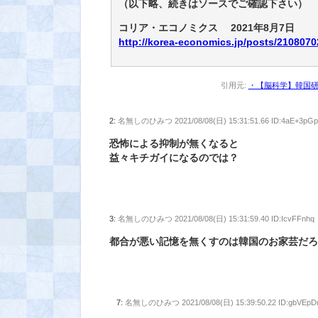
（以下略、続きはソースでご確認下さい）
コリア・エコノミクス 2021年8月7日
http://korea-economics.jp/posts/2108070
引用元:
・【脳科学】韓国研
2:
名無しのひみつ
2021/08/08(日) 15:31:51.66 ID:4aE+3pG
恐怖による抑制が無くなると
益々キチガイになるのでは？
3:
名無しのひみつ
2021/08/08(日) 15:31:59.40 ID:IcvFFnhq
都合が悪い記憶を無くすのは韓国のお家芸だ
7:
名無しのひみつ
2021/08/08(日) 15:39:50.22 ID:gbVEp