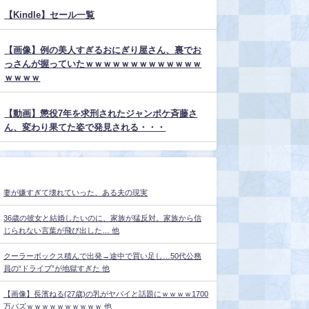
【Kindle】セール一覧
【画像】例の美人すぎるおにぎり屋さん、裏でお
っさんが握っていたｗｗｗｗｗｗｗｗｗｗｗｗｗ
ｗｗｗｗ
【動画】懲役7年を求刑されたジャンポケ斉藤さ
ん、変わり果てた姿で発見される・・・
妻が嫌すぎて壊れていった、ある夫の現実
36歳の彼女と結婚したいのに、家族が猛反対。家族から信
じられない言葉が飛び出した… 他
クーラーボックス積んで出発→途中で買い足し…50代公務
員の“ドライブ”が地獄すぎた 他
【画像】長濱ねる(27歳)の乳がヤバイと話題にｗｗｗｗ1700
万バズｗｗｗｗｗｗｗｗｗｗ 他