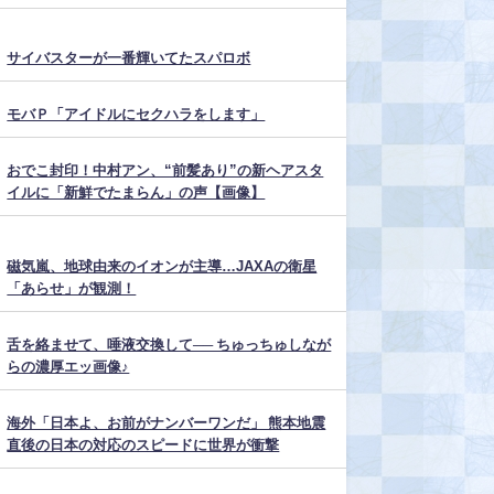
サイバスターが一番輝いてたスパロボ
モバＰ「アイドルにセクハラをします」
おでこ封印！中村アン、“前髪あり”の新ヘアスタ
イルに「新鮮でたまらん」の声【画像】
磁気嵐、地球由来のイオンが主導…JAXAの衛星
「あらせ」が観測！
舌を絡ませて、唾液交換して── ちゅっちゅしなが
らの濃厚エッ画像♪
海外「日本よ、お前がナンバーワンだ」 熊本地震
直後の日本の対応のスピードに世界が衝撃