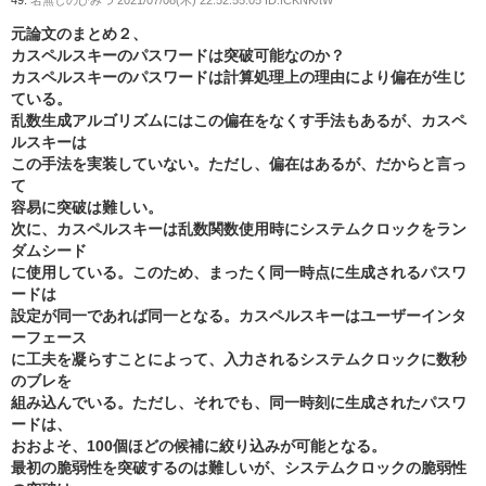
49:
名無しのひみつ
2021/07/08(木) 22:52:55.05 ID:fCKNK/tW
元論文のまとめ２、
カスペルスキーのパスワードは突破可能なのか？
カスペルスキーのパスワードは計算処理上の理由により偏在が生じ
ている。
乱数生成アルゴリズムにはこの偏在をなくす手法もあるが、カスペ
ルスキーは
この手法を実装していない。ただし、偏在はあるが、だからと言っ
て
容易に突破は難しい。
次に、カスペルスキーは乱数関数使用時にシステムクロックをラン
ダムシード
に使用している。このため、まったく同一時点に生成されるパスワ
ードは
設定が同一であれば同一となる。カスペルスキーはユーザーインタ
ーフェース
に工夫を凝らすことによって、入力されるシステムクロックに数秒
のブレを
組み込んでいる。ただし、それでも、同一時刻に生成されたパスワ
ードは、
おおよそ、100個ほどの候補に絞り込みが可能となる。
最初の脆弱性を突破するのは難しいが、システムクロックの脆弱性