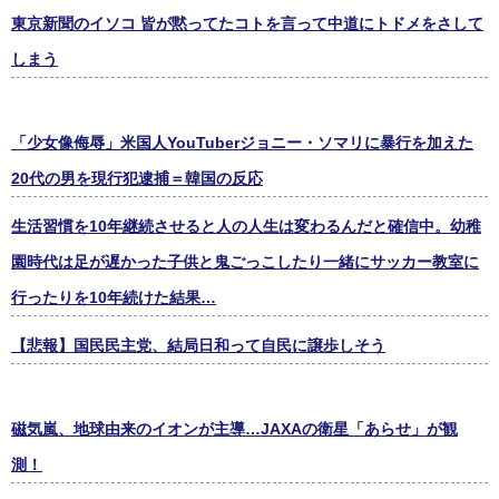
東京新聞のイソコ 皆が黙ってたコトを言って中道にトドメをさして
しまう
「少女像侮辱」米国人YouTuberジョニー・ソマリに暴行を加えた
20代の男を現行犯逮捕＝韓国の反応
生活習慣を10年継続させると人の人生は変わるんだと確信中。幼稚
園時代は足が遅かった子供と鬼ごっこしたり一緒にサッカー教室に
行ったりを10年続けた結果…
【悲報】国民民主党、結局日和って自民に譲歩しそう
磁気嵐、地球由来のイオンが主導…JAXAの衛星「あらせ」が観
測！