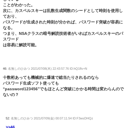
ことがわかった。
次に、カスペルスキーは乱数生成関数のシードとして時刻を使用し
ており、
パスワードが生成された時刻が分かれば、パスワード突破が容易に
なる。
つまり、NSAクラスの暗号解読技術者がいればカスペルスキーのパ
スワード
は容易に解読可能。
46:
名無しのひみつ
2021/07/08(木) 22:43:57.76 ID:hQ1fIv+N
十数桁あっても機械的に爆速で総当たりされるのなら
パスワード生成ソフト使っても
“password123456”でもほとんど突破にかかる時間は変わらんので
ないの？
52:
名無しのひみつ
2021/07/09(金) 00:07:11.54 ID:F3wsDHQz
>>46