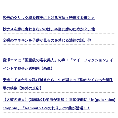
広告のクリック率を確実に上げる方法＜誘導文を書け＞
秋ナスを嫁に食わさないのは、本当に嫁のためか？、他
全裸のマネキンを子供が見るのを禁じる法律の話、他
宮澤エマに「国宝級の浴衣美人」の声！「マイ・フィクション」イ
ベントで魅せた透明感【画像】
突進してきた牛を跳び越えたら、牛が固まって動かなくなった闘牛
場の映像【海外の反応】
【太鼓の達人】(26/08/01)楽曲が追加！ 追加楽曲に「ln(guis・tics)
/ Sephid」「Remnath / ぺのれり」の2曲が登場！！