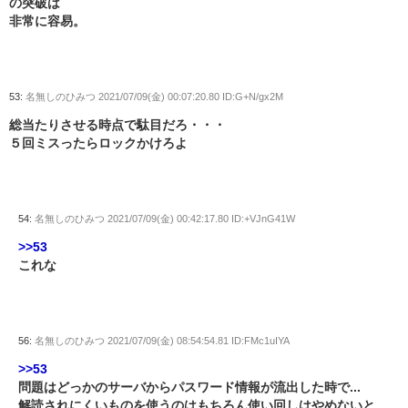
の突破は
非常に容易。
53:
名無しのひみつ
2021/07/09(金) 00:07:20.80 ID:G+N/gx2M
総当たりさせる時点で駄目だろ・・・
５回ミスったらロックかけろよ
54:
名無しのひみつ
2021/07/09(金) 00:42:17.80 ID:+VJnG41W
>>53
これな
56:
名無しのひみつ
2021/07/09(金) 08:54:54.81 ID:FMc1uIYA
>>53
問題はどっかのサーバからパスワード情報が流出した時で...
解読されにくいものを使うのはもちろん使い回しはやめないと