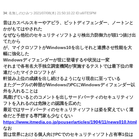
34:
名無しのひみつ
2021/07/08(木) 21:50:10.22 ID:u6ITESPM
昔はカスペルスキーやアビラ、ビットディフェンダー、ノートンと
かがもてはやされた
なぜなら他社のセキュリティソフトより検出力防御力が頭1つ抜け出
てたから
が、マイクロソフトがWindows10を出しそれと連携させ性能を大
幅に強化した
Windowsディフェンダーが世に登場するや状況は一変
それまで各有名大手独立調査機関が実施するテストでは最下位の常
連だったマイクロソフトが
軒並み上位の成績を出し続けるようになり現在に至っている
またグーグルの幹部がWindowsのPCにWindowsディフェンダー以
外を入れることは
馬鹿げているとのコメントを出しサードパーティのセキュリティソ
フトを入れるのは危険との認識を広めた
最近ではサードパーティのセキュリティソフトは姿を変えていく運
命だと予想する専門家も少なくない
https://www.itmedia.co.jp/pcuser/articles/1904/11/news010.html
なお
昔は世界における個人向けPCでのセキュリティソフト占有率1位は