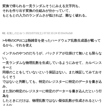
変換で得られる一見ランダムそうにみえる文字列も、
それを作り出す変換の仕組みが分かっていて、
もともとの入力のランダムさが低ければ、難なく破れる。
61:
名無しのひみつ
2021/07/10(土) 07:02:10.24 ID:Dm/XuSdl
>今時のCPUには熱雑音を使ったハードウェア乱数生成器が載って
るから、それを使え
インテルのやつのだろうが、バックドアが仕掛けて無いとも限らな
い。
一見ランダムな物理乱数を生成しているようにみせて、カルペンス
キーと
同様のことをしていないという保証はない。また検証してみておそ
らくそう
ではないと判断しても、特定のレジスターに特定のデータを書き込
み、
また別の特定のレジスターに特定のデーターを書き込んだという行
為を
したときにだけは、物理乱数ではない疑似乱数が生成されるという
ような