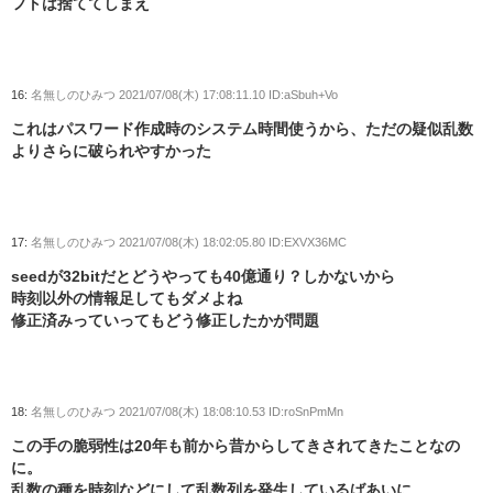
フトは捨ててしまえ
16:
名無しのひみつ
2021/07/08(木) 17:08:11.10 ID:aSbuh+Vo
これはパスワード作成時のシステム時間使うから、ただの疑似乱数
よりさらに破られやすかった
17:
名無しのひみつ
2021/07/08(木) 18:02:05.80 ID:EXVX36MC
seedが32bitだとどうやっても40億通り？しかないから
時刻以外の情報足してもダメよね
修正済みっていってもどう修正したかが問題
18:
名無しのひみつ
2021/07/08(木) 18:08:10.53 ID:roSnPmMn
この手の脆弱性は20年も前から昔からしてきされてきたことなの
に。
乱数の種を時刻などにして乱数列を発生しているばあいに、