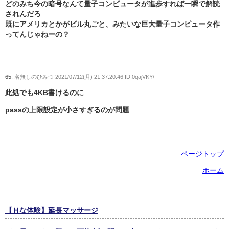
どのみち今の暗号なんて量子コンピュータが進歩すれば一瞬で解読
されんだろ
既にアメリカとかがビル丸ごと、みたいな巨大量子コンピュータ作
ってんじゃねーの？
65:
名無しのひみつ
2021/07/12(月) 21:37:20.46 ID:0qajVKY/
此処でも4KB書けるのに
passの上限設定が小さすぎるのが問題
ページトップ
ホーム
【Ｈな体験】延長マッサージ