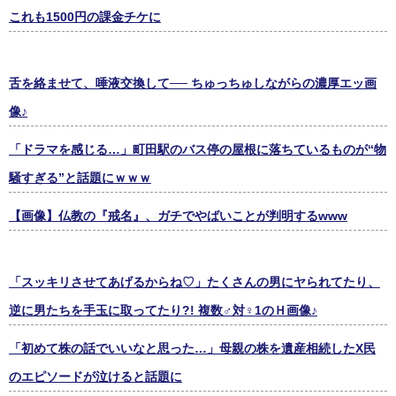
これも1500円の課金チケに
舌を絡ませて、唾液交換して── ちゅっちゅしながらの濃厚エッ画
像♪
「ドラマを感じる…」町田駅のバス停の屋根に落ちているものが“物
騒すぎる”と話題にｗｗｗ
【画像】仏教の『戒名』、ガチでやばいことが判明するwww
「スッキリさせてあげるからね♡」たくさんの男にヤられてたり、
逆に男たちを手玉に取ってたり?! 複数♂対♀1のＨ画像♪
「初めて株の話でいいなと思った…」母親の株を遺産相続したX民
のエピソードが泣けると話題に