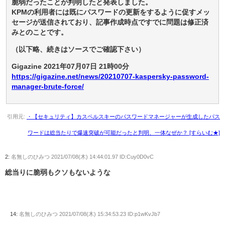
脆弱だったことが判明したと発表しました。
KPMの利用者には既にパスワードの更新をするように促すメッ
セージが送信されており、記事作成時点ですでに問題は修正済
みとのことです。
（以下略、続きはソースでご確認下さい）
Gigazine 2021年07月07日 21時00分
https://gigazine.net/news/20210707-kaspersky-password-
manager-brute-force/
引用元:
・【セキュリティ】カスペルスキーのパスワードマネージャーが生成したパス
ワードは総当たりで爆速突破が可能だったと判明、一体なぜか？ [すらいむ★]
2:
名無しのひみつ
2021/07/08(木) 14:44:01.97 ID:Cuy0D0vC
総当りに脆弱もクソもないような
14:
名無しのひみつ
2021/07/08(木) 15:34:53.23 ID:p1wKvJb7