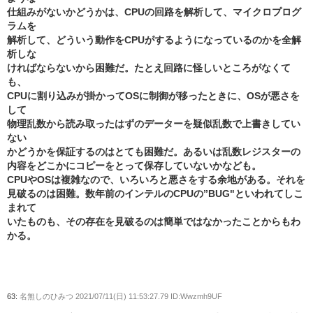
仕組みがないかどうかは、CPUの回路を解析して、マイクロプログ
ラムを
解析して、どういう動作をCPUがするようになっているのかを全解
析しな
ければならないから困難だ。たとえ回路に怪しいところがなくて
も、
CPUに割り込みが掛かってOSに制御が移ったときに、OSが悪さを
して
物理乱数から読み取ったはずのデーターを疑似乱数で上書きしてい
ない
かどうかを保証するのはとても困難だ。あるいは乱数レジスターの
内容をどこかにコピーをとって保存していないかなども。
CPUやOSは複雑なので、いろいろと悪さをする余地がある。それを
見破るのは困難。数年前のインテルのCPUの”BUG"といわれてしこ
まれて
いたものも、その存在を見破るのは簡単ではなかったことからもわ
かる。
63:
名無しのひみつ
2021/07/11(日) 11:53:27.79 ID:Wwzmh9UF