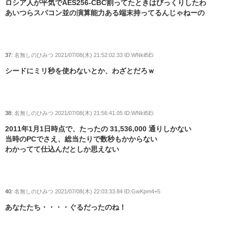
ロシア人が平気でAES256-CBC割ってたときはびっくりしたわ
あいつらスパコン並の演算能力ある端末持ってるんじゃねーの
37:
名無しのひみつ
2021/07/08(木) 21:52:02.33 ID:WNkil5Ei
シードにミリ秒を使わないとか、わざとだろｗ
38:
名無しのひみつ
2021/07/08(木) 21:56:41.05 ID:WNkil5Ei
2011年1月1日時点で、たったの 31,536,000 通りしかない
当時のPCでさえ、総当たりで数秒もかからない
わかってて仕込んだとしか思えない
40:
名無しのひみつ
2021/07/08(木) 22:03:33.84 ID:GwKpm4+5
あなたたち・・・・ぐるだったのね！