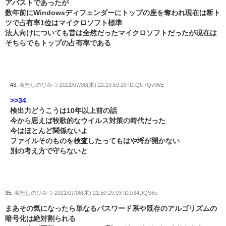
アバストであったが
数年前にWindowsディフェンダーにトップの座を奪われ現在は断ト
ツで占有率1位はマイクロソフト標準
法人向けについても昔は全然だったマイクロソフトだったが現在は
そちらでもトップの占有率である
43:
名無しのひみつ
2021/07/08(木) 22:19:59.29 ID:QU7QvlWE
>>34
検出力どうこうは10年以上前の話
今から思えば牧歌的なウイルス対策の時代だった
今はほとんど関係ないよ
ファイルそのものを検査したってもはや埒が開かない
別の考え方で守らないと
35:
名無しのひみつ
2021/07/08(木) 21:50:29.03 ID:b34UQS6o
まあその気になったら単なるパスワード系や既存のアルゴリズムの
暗号化は絶対割られる