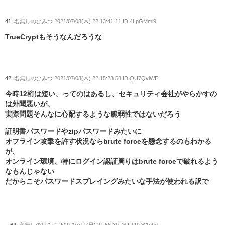
41:
名無しのひみつ
2021/07/08(木) 22:13:41.11 ID:4LpGMmi9
TrueCryptもそうなんだろうな
42:
名無しのひみつ
2021/07/08(木) 22:15:28.58 ID:QU7QvlWE
今時12桁は短い、ってのはあるし、セキュリティ会社がやらかすの
は外聞悪いが、
実際問題そんなに心配するような脆弱性ではないだろう
証明書パスワードやzipパスワードみたいに
オフライン攻撃を許す状況ならbrute forceを懸念するのもわかる
が、
オンライン環境、特にログイン認証周りはbrute forceで破れるよう
なもんじゃない
だからこそパスワードスプレイングみたいな手法が使われる訳で