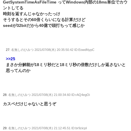
GetSystemTimeAsFileTime ってWindows内部の18ms単位でカウ
ントしてる
時刻を返すんじゃなかったっけ
そうするとその60倍くらいになる計算だけど
seedが32bitだから40億で頭打ちって感じか
27:
名無しのひみつ
2021/07/08(木) 20:35:50.42 ID:EowdNypC
>>25
まさか分解能が18ミリ秒だと18ミリ秒の倍数だけしか返さないと
思ってんのか
28:
名無しのひみつ
2021/07/08(木) 21:00:34.60 ID:rAQ4egOi
カスペだけじゃないと思うぞ
29:
名無しのひみつ
2021/07/08(木) 21:12:45.51 ID:br9zicpI