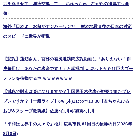
舌を絡ませて、唾液交換して── ちゅっちゅしながらの濃厚エッ画
像♪
海外「日本よ、お前がナンバーワンだ」 熊本地震直後の日本の対応
のスピードに世界が衝撃
【悲報】蓮舫さん、官邸の被災地訪問広報動画に「ありえない！作
成費用は、あなたの税金です！」と猛批判 → ネットからは巨大ブー
メランを指摘する声 ｗｗｗｗｗｗｗ
【減税で財布は楽になりますか？】国民玉木代表が妙案でまたブレ
ブレですか？【一般ライブ】8/6 (木)11:55〜13:30【玄ちゃんひる
おび＆スクープ最前線】佐波×白川司/加賀×井川
「平和は世界中の人々で」松井 広島市長 81回目の原爆の日(2026年
8月6日)