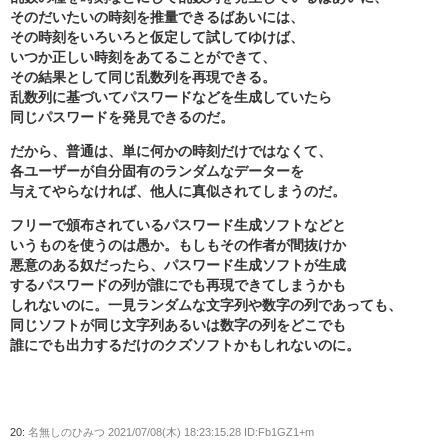
そのだいたいの時刻を推量できるばあいには、
その時刻をいろいろと仮定して試してゆけば、
いつか正しい時刻をあてることができて、
その結果として同じ乱数列を再現できる。
乱数列に基づいてパスワードなどを生成していたら
同じパスワードを発見できるのだ。
だから、普通は、単に何かの時刻だけではなくて、
各ユーザーが自分固有のランダムなデーターを
与えてやらなければ、他人に真似されてしまうのだ。
フリーで頒布されているパスワード生成ソフトなどと
いうものを使うのは愚か。もしもその作者が間抜けか
悪意のある奴だったら、パスワード生成ソフトが生成
するパスワードの列が誰にでも再現できてしまうかも
しれないのに。一見ランダムな文字列や数字の列であっても、
同じソフトが同じ文字列あるいは数字の列をどこでも
誰にでも出力するだけのクズソフトかもしれないのに。
20:
名無しのひみつ
2021/07/08(木) 18:23:15.28 ID:Fb1GZ1+m