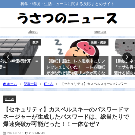
科学・環境・生活ニュースに関する反応まとめサイト
about
contact
医療・健康
生物
【睡眠】脳は、レム睡眠中にリフ
【動物】ネコは他の動物と違って
レッシュしていた！ ～レム睡眠
「エサを得るために働く」ことを
が少ないと認知症リスクが高くな
避ける傾向がある
る～
2021-08-20
ホーム
記事一覧
IT・AI
【セキュリティ】カスペルスキーのパスワード
2021-08-30
マネージャーが生成したパスワードは、総当たりで爆速突破が可能だった！！一体な
ぜ？
IT・AI
【セキュリティ】カスペルスキーのパスワードマ
ネージャーが生成したパスワードは、総当たりで
爆速突破が可能だった！！一体なぜ？
2021-07-15
2021-07-15