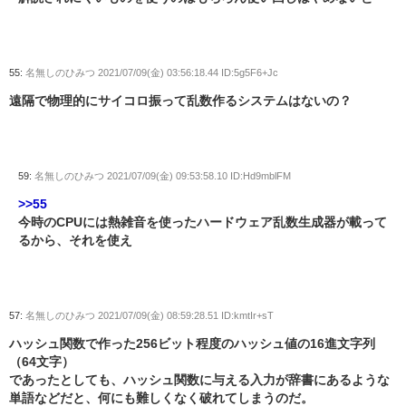
55:
名無しのひみつ
2021/07/09(金) 03:56:18.44 ID:5g5F6+Jc
遠隔で物理的にサイコロ振って乱数作るシステムはないの？
59:
名無しのひみつ
2021/07/09(金) 09:53:58.10 ID:Hd9mblFM
>>55
今時のCPUには熱雑音を使ったハードウェア乱数生成器が載って
るから、それを使え
57:
名無しのひみつ
2021/07/09(金) 08:59:28.51 ID:kmtIr+sT
ハッシュ関数で作った256ビット程度のハッシュ値の16進文字列
（64文字）
であったとしても、ハッシュ関数に与える入力が辞書にあるような
単語などだと、何にも難しくなく破れてしまうのだ。