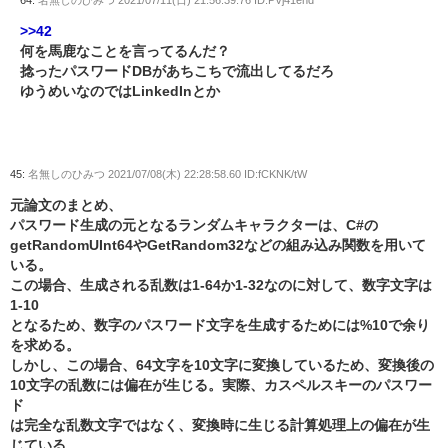
64:
名無しのひみつ
2021/07/11(日) 21:56:39.76 ID:PVj41ehd
>>42
何を馬鹿なことを言ってるんだ？
捻ったパスワードDBがあちこちで流出してるだろ
ゆうめいなのではLinkedInとか
45:
名無しのひみつ
2021/07/08(木) 22:28:58.60 ID:fCKNK/tW
元論文のまとめ、
パスワード生成の元となるランダムキャラクターは、C#の
getRandomUInt64やGetRandom32などの組み込み関数を用いて
いる。
この場合、生成される乱数は1-64か1-32なのに対して、数字文字は
1-10
となるため、数字のパスワード文字を生成するためには%10で余り
を求める。
しかし、この場合、64文字を10文字に変換しているため、変換後の
10文字の乱数には偏在が生じる。実際、カスペルスキーのパスワー
ド
は完全な乱数文字ではなく、変換時に生じる計算処理上の偏在が生
じている