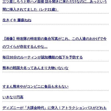
三ツ星しろうと即ハメ面接 話を聞きに来ただけなのに...あっという
間に挿入されてました（レナ21歳）
生きイキ 藤森ねね
【画像】特攻隊の特攻前の集合写真がこれ、この人達のおかげで今
のワイらが存在するんやな…
毎日30分のルーティンが認知機能の低下を予防する
熊本の戦国大名ってあんまり大物いないな
すまん熊本やがコンビニに食品も水もない
いきなり円高
ディズニーが「大課金時代」に突入！アトラクションパスがどれも