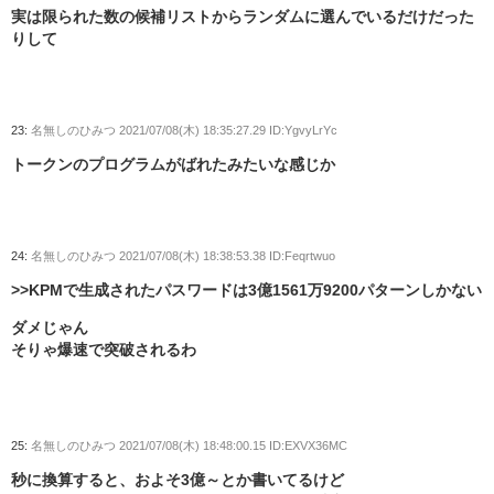
実は限られた数の候補リストからランダムに選んでいるだけだった
りして
23:
名無しのひみつ
2021/07/08(木) 18:35:27.29 ID:YgvyLrYc
トークンのプログラムがばれたみたいな感じか
24:
名無しのひみつ
2021/07/08(木) 18:38:53.38 ID:Feqrtwuo
>>KPMで生成されたパスワードは3億1561万9200パターンしかない
ダメじゃん
そりゃ爆速で突破されるわ
25:
名無しのひみつ
2021/07/08(木) 18:48:00.15 ID:EXVX36MC
秒に換算すると、およそ3億～とか書いてるけど