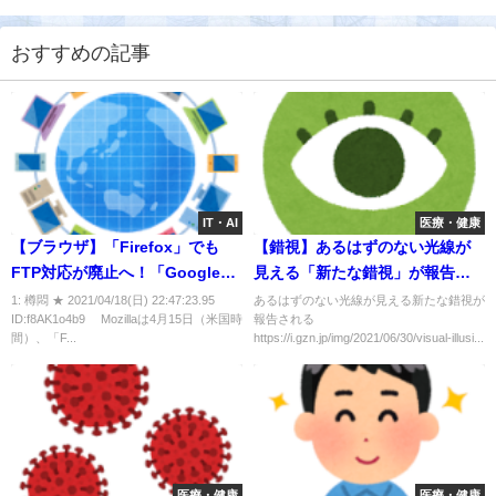
おすすめの記事
IT・AI
医療・健康
【ブラウザ】「Firefox」でも
【錯視】あるはずのない光線が
FTP対応が廃止へ！「Google
見える「新たな錯視」が報告さ
Chrome」「Microsoft Edge」
れる
1: 樽悶 ★ 2021/04/18(日) 22:47:23.95
あるはずのない光線が見える新たな錯視が
ID:f8AK1o4b9 Mozillaは4月15日（米国時
報告される
に続いて・・
間）、「F...
https://i.gzn.jp/img/2021/06/30/visual-illusi...
医療・健康
医療・健康