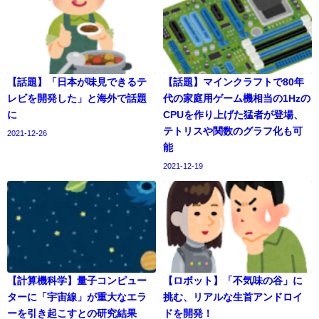
【話題】「日本が味見できるテ
【話題】マインクラフトで80年
レビを開発した」と海外で話題
代の家庭用ゲーム機相当の1Hzの
に
CPUを作り上げた猛者が登場、
テトリスや関数のグラフ化も可
2021-12-26
能
2021-12-19
【計算機科学】量子コンピュー
【ロボット】「不気味の谷」に
ターに「宇宙線」が重大なエラ
挑む、リアルな生首アンドロイ
ーを引き起こすとの研究結果
ドを開発！