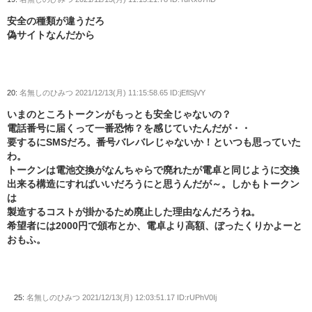
安全の種類が違うだろ
偽サイトなんだから
20:
名無しのひみつ
2021/12/13(月) 11:15:58.65 ID:jEflSjVY
いまのところトークンがもっとも安全じゃないの？
電話番号に届くって一番恐怖？を感じていたんだが・・
要するにSMSだろ。番号バレバレじゃないか！といつも思っていた
わ。
トークンは電池交換がなんちゃらで廃れたが電卓と同じように交換
出来る構造にすればいいだろうにと思うんだが～。しかもトークン
は
製造するコストが掛かるため廃止した理由なんだろうね。
希望者には2000円で頒布とか、電卓より高額、ぼったくりかよーと
おもふ。
25:
名無しのひみつ
2021/12/13(月) 12:03:51.17 ID:rUPhV0Ij