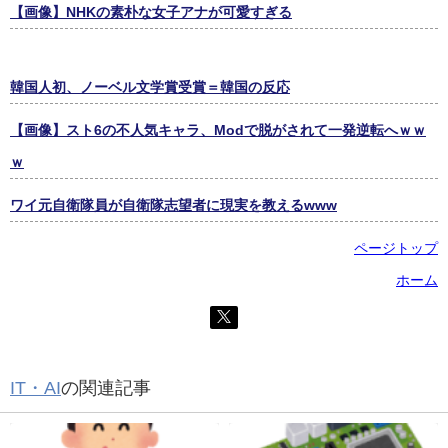
【画像】NHKの素朴な女子アナが可愛すぎる
韓国人初、ノーベル文学賞受賞＝韓国の反応
【画像】スト6の不人気キャラ、Modで脱がされて一発逆転へｗｗ
ｗ
ワイ元自衛隊員が自衛隊志望者に現実を教えるwww
ページトップ
ホーム
IT・AI
の関連記事