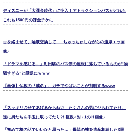
ディズニーが「大課金時代」に突入！アトラクションパスがどれも
これも1500円の課金チケに
舌を絡ませて、唾液交換して── ちゅっちゅしながらの濃厚エッ画
像♪
「ドラマを感じる…」町田駅のバス停の屋根に落ちているものが“物
騒すぎる”と話題にｗｗｗ
【画像】仏教の『戒名』、ガチでやばいことが判明するwww
「スッキリさせてあげるからね♡」たくさんの男にヤられてたり、
逆に男たちを手玉に取ってたり?! 複数♂対♀1のＨ画像♪
「初めて株の話でいいなと思った…」母親の株を遺産相続したX民