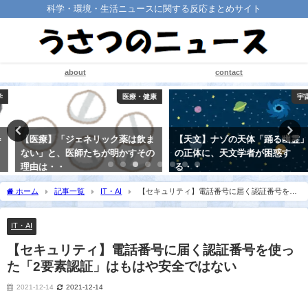
科学・環境・生活ニュースに関する反応まとめサイト
about
contact
医療・健康
宇宙
【医療】「ジェネリック薬は飲ま
【天文】ナゾの天体「踊る幽霊」
ない」と、医師たちが明かすその
の正体に、天文学者が困惑す
理由は・・
る・・
2021-08-21
2021-08-22
ホーム
記事一覧
IT・AI
【セキュリティ】電話番号に届く認証番号を使
った「2要素認証」はもはや安全ではない
IT・AI
【セキュリティ】電話番号に届く認証番号を使っ
た「2要素認証」はもはや安全ではない
2021-12-14
2021-12-14