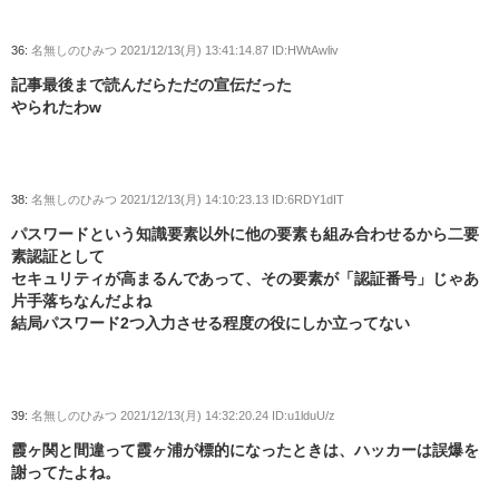
36:
名無しのひみつ
2021/12/13(月) 13:41:14.87 ID:HWtAwliv
記事最後まで読んだらただの宣伝だった
やられたわw
38:
名無しのひみつ
2021/12/13(月) 14:10:23.13 ID:6RDY1dIT
パスワードという知識要素以外に他の要素も組み合わせるから二要
素認証として
セキュリティが高まるんであって、その要素が「認証番号」じゃあ
片手落ちなんだよね
結局パスワード2つ入力させる程度の役にしか立ってない
39:
名無しのひみつ
2021/12/13(月) 14:32:20.24 ID:u1lduU/z
霞ヶ関と間違って霞ヶ浦が標的になったときは、ハッカーは誤爆を
謝ってたよね。