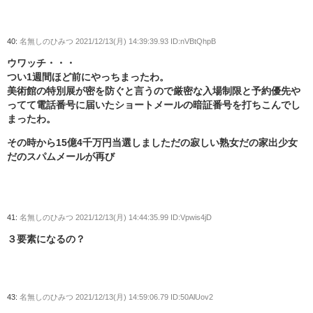
40:
名無しのひみつ
2021/12/13(月) 14:39:39.93 ID:nVBtQhpB
ウワッチ・・・
つい1週間ほど前にやっちまったわ。
美術館の特別展が密を防ぐと言うので厳密な入場制限と予約優先や
ってて電話番号に届いたショートメールの暗証番号を打ちこんでし
まったわ。
その時から15億4千万円当選しましただの寂しい熟女だの家出少女
だのスパムメールが再び
41:
名無しのひみつ
2021/12/13(月) 14:44:35.99 ID:Vpwis4jD
３要素になるの？
43:
名無しのひみつ
2021/12/13(月) 14:59:06.79 ID:50AlUov2