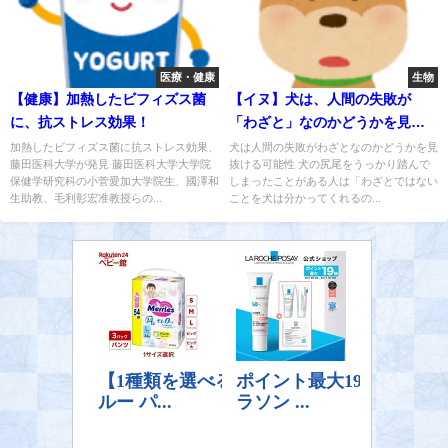
医療・健康
生物
【健康】加熱したビフィズス菌
【イヌ】犬は、人間の失敗が
に、抗ストレス効果！
「わざと」なのかどうかを見抜
ける？
加熱したビフィズス菌に抗ストレス効果、
犬は人間の失敗がわざとなのかどうかを見
藤田医科大学が発見 藤田医科大学大学院
抜ける可能性 犬の尻尾をうっかり踏んで
保健学研究科の小菅愛加大学院生、國澤和
しまったことがある人は「わざとではない
生助教、毛利彰宏准教授らの...
ことを犬は分かってくれるの...