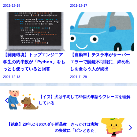
2021-12-18
2021-12-17
【開発環境】トップエンジニア
【自動車】テスラ車がサーバー
学生の約半数が「Python」をも
エラーで開錠不可能に、締め出
っとも使っていると回答
しを食らう人が続出
2021-12-13
2021-11-29
【イヌ】犬は平均して89個の単語やフレーズを理解
している
【徳島】20年ぶりのスダチ新品種 きっかけは実験
の失敗に「ピンときた」