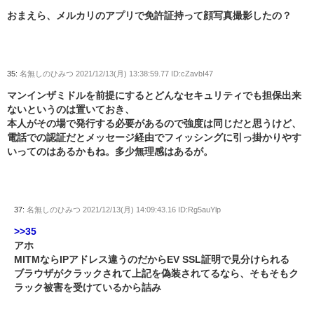
おまえら、メルカリのアプリで免許証持って顔写真撮影したの？
35:
名無しのひみつ
2021/12/13(月) 13:38:59.77 ID:cZavbI47
マンインザミドルを前提にするとどんなセキュリティでも担保出来
ないというのは置いておき、
本人がその場で発行する必要があるので強度は同じだと思うけど、
電話での認証だとメッセージ経由でフィッシングに引っ掛かりやす
いってのはあるかもね。多少無理感はあるが。
37:
名無しのひみつ
2021/12/13(月) 14:09:43.16 ID:Rg5auYlp
>>35
アホ
MITMならIPアドレス違うのだからEV SSL証明で見分けられる
ブラウザがクラックされて上記を偽装されてるなら、そもそもク
ラック被害を受けているから詰み