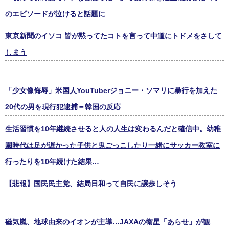
のエピソードが泣けると話題に
東京新聞のイソコ 皆が黙ってたコトを言って中道にトドメをさして
しまう
「少女像侮辱」米国人YouTuberジョニー・ソマリに暴行を加えた
20代の男を現行犯逮捕＝韓国の反応
生活習慣を10年継続させると人の人生は変わるんだと確信中。幼稚
園時代は足が遅かった子供と鬼ごっこしたり一緒にサッカー教室に
行ったりを10年続けた結果…
【悲報】国民民主党、結局日和って自民に譲歩しそう
磁気嵐、地球由来のイオンが主導…JAXAの衛星「あらせ」が観