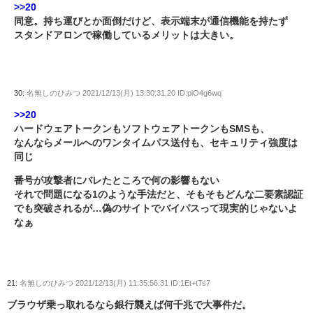
>>20
同意。持ち運びとか面倒だけど、表示端末が通信機能を持たず
スタンドアロンで稼働しているメリットは大きい。
30:
名無しのひみつ
2021/12/13(月) 13:30:31.20 ID:piO4g6wq
>>20
ハードウェアトークンもソフトウェアトークンもSMSも、
なんならメールへのワンタイムパス送付も、セキュリティ強度は
同じ
番号が攻撃者にバレたところで何の影響もない
それで問題になる1のような手法だと、そもそもどんな二要素認証
でも突破されるが…偽のサイトでバイパスって現実的じゃないよ
なぁ
21:
名無しのひみつ
2021/12/13(月) 11:35:56.31 ID:1Et+tTs7
ブラウザ乗っ取れるなら銀行襲えば何千兆で大事件だ。