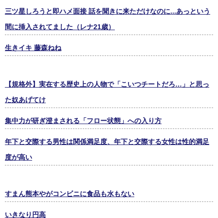
三ツ星しろうと即ハメ面接 話を聞きに来ただけなのに...あっという
間に挿入されてました（レナ21歳）
生きイキ 藤森ねね
【規格外】実在する歴史上の人物で「こいつチートだろ…」と思っ
た奴あげてけ
集中力が研ぎ澄まされる「フロー状態」への入り方
年下と交際する男性は関係満足度、年下と交際する女性は性的満足
度が高い
すまん熊本やがコンビニに食品も水もない
いきなり円高