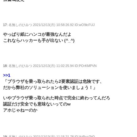
17:
名無しのひみつ
2021/12/13(月) 10:58:26.92 ID:wO9lcFUJ
やっぱり紙にハンコが最強なんだよ
これならハッカーも手が出ない (^_^)
18:
名無しのひみつ
2021/12/13(月) 11:02:25.94 ID:POrKMPVN
>>1
「ブラウザを乗っ取られたら2要素認証は危険です、
だから弊社のソリューションを使いましょう！」
いやブラウザ乗っ取られた時点で完全に終わってんだろ
認証だけ安全でも意味ないってのw
アホじゃねーのか
19:
名無しのひみつ
2021/12/13(月) 11:15:21.78 ID:YuRxo7hD