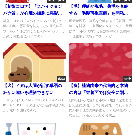
【新型コロナ】「スパイクタン
【毛】理研が脱毛、薄毛を克服
パク質」が心臓の細胞に悪影響
する「毛髪再生医療」を開発！
を与える！～ウイルス本体が消
～実用化のタイミング、費用
新型コロナの「スパイクタンパク質」が心
理研が脱毛、薄毛を克服する「毛髪再生医
臓の細胞に悪影響を与えるとの研究結果、
療」を開発 実用化のタイミング、費用
えても人体へのダメージが続く
は？～
ウイルス本体が消えても人体へのダメージ
は？ 日本を代表する自然科学の研究機関
可能性～
が続く可能性 これまでの研...
「理化学研究所」のチームが...
科学
生活
【犬】イヌは人間が話す単語の
【食】植物由来の代替肉と本物
細かい違いを理解できない
の肉は「栄養面では完全に別
物」 ～それぞれの肉が持つ独
1: すらいむ ★ 2020/12/10(木) 11:45:38.11
植物由来の代替肉と本物の肉は「栄養面で
ID:CAP_USER イヌは人間が話す単語の細
は完全に別物」との分析結果、それぞれの
自の栄養素とは？～
かい違いを理解できな...
肉が持つ独自の栄養素とは？ 植物性の代
替肉は、本物の肉の味や食感...