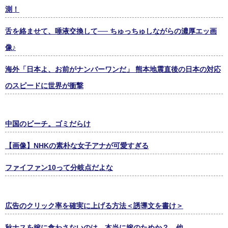
測！
舌を絡ませて、唾液交換して── ちゅっちゅしながらの濃厚エッ画
像♪
海外「日本よ、お前がナンバーワンだ」 熊本地震直後の日本の対応
のスピードに世界が衝撃
中国のビーチ。ゴミだらけ
【画像】NHKの素朴な女子アナが可愛すぎる
ファイファン10って分岐点だよな
広告のクリック率を確実に上げる方法＜誘導文を書け＞
秋ナスを嫁に食わさないのは、本当に嫁のためか？、他