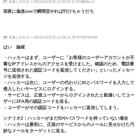
27:
名無しのひみつ
2021/12/13(月) 12:33:33.11 ID:Bj8M/vcC
深夜に偽造simで瞬間芸やれば行けちゃうだろ
29:
名無しのひみつ
2021/12/13(月) 12:56:22.38 ID:PuDVN196
はい 論破
・ハッカーはまず、ユーザーに「お客様のユーザーアカウントが不
審なIPアドレスからのアクセスを受けました。確認のため、電話番
号に送信された認証コードを返信してください」といったメッセー
ジを送信する。
・ハッカーは次に、ユーザーの代わりにIDとパスワードを入力して
侵入したいサービスにログインする。
・サービスは、正規ユーザーからログインされたと勘違いしてユー
ザーに2FA用の認証コードを送る。
・ユーザーがその認証コードをハッカーに返信してしまう。
シナリオ2：ハッカーがまだIDやパスワードを持っていない場合
・ハッカーは最初に、正規のサービスからのメールに見せかけた巧
妙なメールをターゲットに送る。