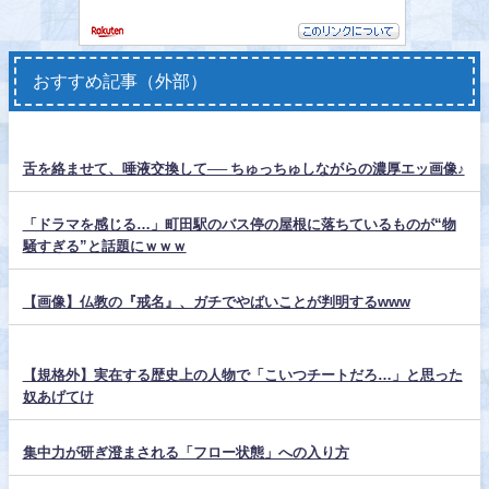
おすすめ記事（外部）
舌を絡ませて、唾液交換して── ちゅっちゅしながらの濃厚エッ画像♪
「ドラマを感じる…」町田駅のバス停の屋根に落ちているものが“物
騒すぎる”と話題にｗｗｗ
【画像】仏教の『戒名』、ガチでやばいことが判明するwww
【規格外】実在する歴史上の人物で「こいつチートだろ…」と思った
奴あげてけ
集中力が研ぎ澄まされる「フロー状態」への入り方