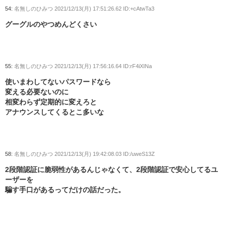
54:
名無しのひみつ
2021/12/13(月) 17:51:26.62 ID:+cAtwTa3
グーグルのやつめんどくさい
55:
名無しのひみつ
2021/12/13(月) 17:56:16.64 ID:rF4iXINa
使いまわしてないパスワードなら
変える必要ないのに
相変わらず定期的に変えろと
アナウンスしてくるとこ多いな
58:
名無しのひみつ
2021/12/13(月) 19:42:08.03 ID:/uweS13Z
2段階認証に脆弱性があるんじゃなくて、2段階認証で安心してるユ
ーザーを
騙す手口があるってだけの話だった。