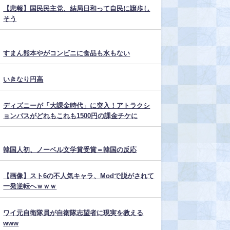
【悲報】国民民主党、結局日和って自民に譲歩し
そう
すまん熊本やがコンビニに食品も水もない
いきなり円高
ディズニーが「大課金時代」に突入！アトラクシ
ョンパスがどれもこれも1500円の課金チケに
韓国人初、ノーベル文学賞受賞＝韓国の反応
【画像】スト6の不人気キャラ、Modで脱がされて
一発逆転へｗｗｗ
ワイ元自衛隊員が自衛隊志望者に現実を教える
www