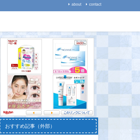
about
contact
生物
医療・健康
【いきもの】イヌの毛色パ
【食】ホットドッグ１個、
【動物】
ターンは、「家畜化」より
健康寿命が３６分「縮小」
違って「
遥か昔から存在していた！
働く」こ
2021-08-31
ある
2021-08-22
2021-08-
おすすめ記事（外部）