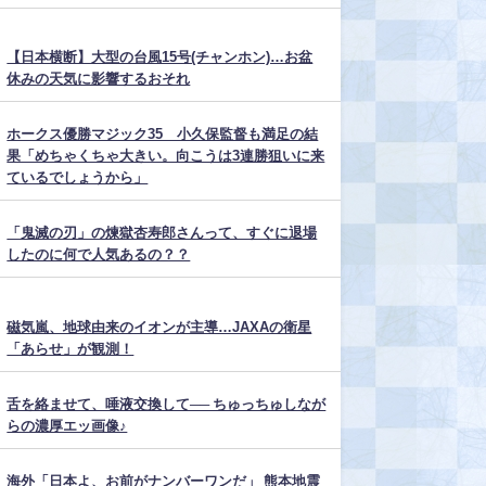
【日本横断】大型の台風15号(チャンホン)…お盆
休みの天気に影響するおそれ
ホークス優勝マジック35 小久保監督も満足の結
果「めちゃくちゃ大きい。向こうは3連勝狙いに来
ているでしょうから」
「鬼滅の刃」の煉獄杏寿郎さんって、すぐに退場
したのに何で人気あるの？？
磁気嵐、地球由来のイオンが主導…JAXAの衛星
「あらせ」が観測！
舌を絡ませて、唾液交換して── ちゅっちゅしなが
らの濃厚エッ画像♪
海外「日本よ、お前がナンバーワンだ」 熊本地震