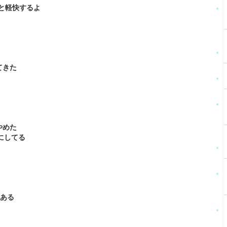
と軽快するよ
R
てきた
やめた
にしてる
らある