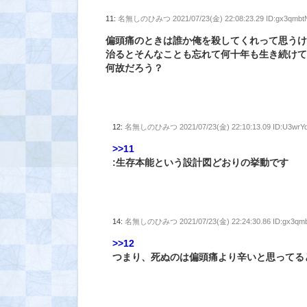
11:
名無しのひみつ
2021/07/23(金) 22:08:23.29 ID:gx3qmbt
偏頭痛のときは誰か俺を殺してくれって思う
治るとそんなことも忘れて何十年も生き続け
何故だろう？
12:
名無しのひみつ
2021/07/23(金) 22:10:13.09 ID:U3wrY
>>11
:生存本能という設計図どおりの挙動です
14:
名無しのひみつ
2021/07/23(金) 22:24:30.86 ID:gx3qm
>>12
つまり、死ぬのは偏頭痛より辛いと思ってる