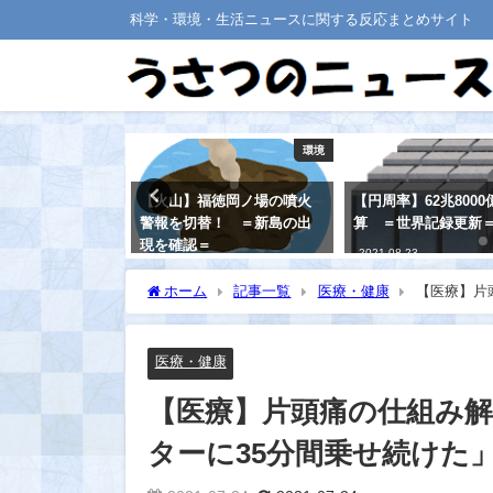
科学・環境・生活ニュースに関する反応まとめサイト
環境
数学
徳岡ノ場の噴火
【円周率】62兆8000億桁計
【天文】ナゾの天体
！ ＝新島の出
算 ＝世界記録更新＝
幽霊」の正体に、天
が困惑する・・
2021-08-23
2021-08-22
ホーム
記事一覧
医療・健康
【医療】片
た」研究
医療・健康
【医療】片頭痛の仕組み解
ターに35分間乗せ続けた