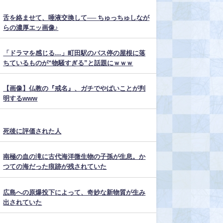
舌を絡ませて、唾液交換して── ちゅっちゅしなが
らの濃厚エッ画像♪
「ドラマを感じる…」町田駅のバス停の屋根に落
ちているものが“物騒すぎる”と話題にｗｗｗ
【画像】仏教の『戒名』、ガチでやばいことが判
明するwww
死後に評価された人
南極の血の滝に古代海洋微生物の子孫が生息。か
つての海だった痕跡が残されていた
広島への原爆投下によって、奇妙な新物質が生み
出されていた