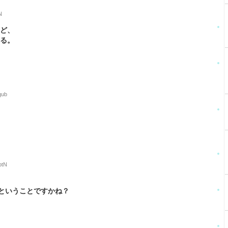
N
けど、
てる。
qub
btN
ということですかね？