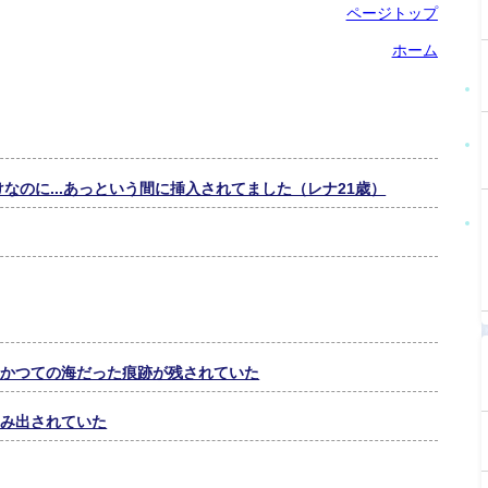
ページトップ
ホーム
なのに...あっという間に挿入されてました（レナ21歳）
。かつての海だった痕跡が残されていた
生み出されていた