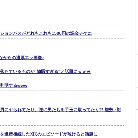
ションパスがどれもこれも1500円の課金チケに
ながらの濃厚エッ画像♪
落ちているものが“物騒すぎる”と話題にｗｗｗ
判明するwww
男にヤられてたり、逆に男たちを手玉に取ってたり?! 複数♂対
を遺産相続したX民のエピソードが泣けると話題に