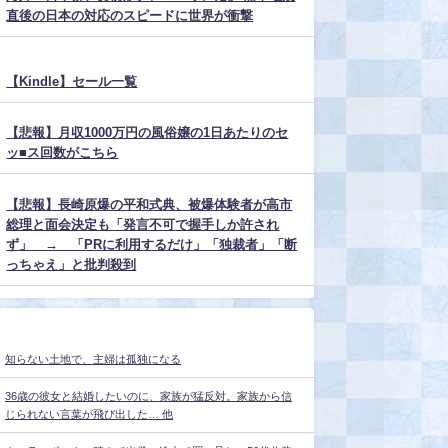
直後の日本の対応のスピードに世界が衝撃
【Kindle】セール一覧
【悲報】月収1000万円の風俗嬢の1日あたりのセ
ッ■ス回数がこちら
【悲報】長崎原爆の平和式典、被爆体験者が高市
総理と面会決定も「発言不可で握手しか許され
ず」 → 「PRに利用するだけ」「独裁者」「断
っちゃえ」と批判殺到
知らない土地で、主婦は孤独になる
36歳の彼女と結婚したいのに、家族が猛反対。家族から信
じられない言葉が飛び出した… 他