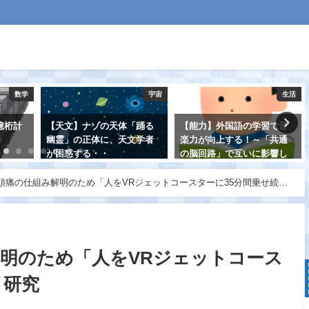
宇宙
生活
医療・健康
「踊る
【能力】外国語の学習で音
【睡眠】脳は、レム睡眠中
文学者
楽力が向上する！～「共通
にリフレッシュしてい
の脳回路」で互いに影響し
た！ ～レム睡眠が少ない
あう～
と認知症リスクが高くなる
～
頭痛の仕組み解明のため「人をVRジェットコースターに35分間乗せ続け
2021-08-14
2021-08-30
明のため「人をVRジェットコース
」研究