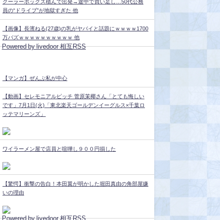
クーラーボックス積んで出発→途中で買い足し…50代公務
員の“ドライブ”が地獄すぎた 他
【画像】長濱ねる(27歳)の乳がヤバイと話題にｗｗｗｗ1700
万バズｗｗｗｗｗｗｗｗｗｗ 他
Powered by livedoor 相互RSS
【マンガ】ぜんぶ私が中心
【動画】セレモニアルピッチ 菅原茉椰さん「とても悔しい
です」7月1日(火)「東北楽天ゴールデンイーグルス×千葉ロ
ッテマリーンズ」
ワイラーメン屋で店員と喧嘩し９００円損した
【驚愕】衝撃の告白！本田翼が明かした堀田真由の角部屋嫌
いの理由
Powered by livedoor 相互RSS