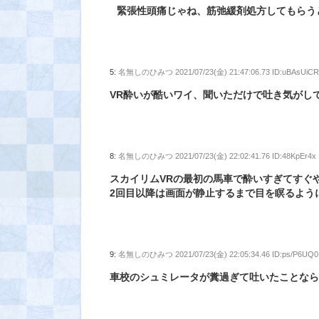
緊張性頭痛じゃね、筋弛緩剤処方してもらう
5:
名無しのひみつ
2021/07/23(金) 21:47:06.73 ID:uBAsUiC
VR酔いが酷いワイ、聞いただけで吐き気がし
8:
名無しのひみつ
2021/07/23(金) 22:02:41.76 ID:48KpEr4x
スカイリムVRの最初の馬車で酔いすぎてすぐ
2回目以降は画面が静止するまで目を瞑るよう
9:
名無しのひみつ
2021/07/23(金) 22:05:34.46 ID:ps/P6UQ0
車校のシュミレータが糞過ぎて吐いたことな