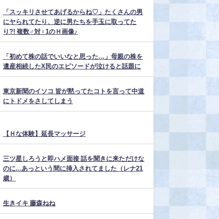
「スッキリさせてあげるからね♡」たくさんの男
にヤられてたり、逆に男たちを手玉に取ってた
り?! 複数♂対♀1のＨ画像♪
「初めて株の話でいいなと思った…」母親の株を
遺産相続したX民のエピソードが泣けると話題に
東京新聞のイソコ 皆が黙ってたコトを言って中道
にトドメをさしてしまう
【Ｈな体験】延長マッサージ
三ツ星しろうと即ハメ面接 話を聞きに来ただけな
のに...あっという間に挿入されてました（レナ21
歳）
生きイキ 藤森ねね