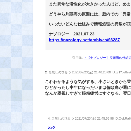
また異常な活性化が大きかった人ほど、めま
どうやら片頭痛の原因には、脳内での「異常
いったいどんな仕組みで情報処理の異常が頭
ナゾロジー 2021.07.23
https://nazology.net/archives/93287
引用元:
・【ナゾロジー】片頭痛の仕組み
2:
名無しのひみつ
2021/07/23(金) 21:40:20.00 ID:gHYoe8e
これわかるような気がする、小さいときから
ひどかったし中年になったいまは偏頭痛が週
なんか凝視しすぎて眼精疲労にすぐなる、翌
4:
名無しのひみつ
2021/07/23(金) 21:45:56.98 ID:QokRa
>>2