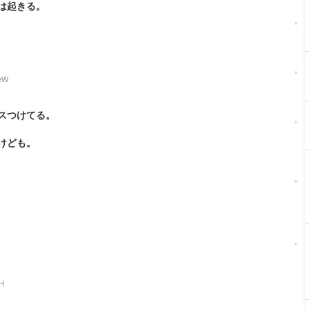
は起きる。
8eW
スつけてる。
けども。
。
vH