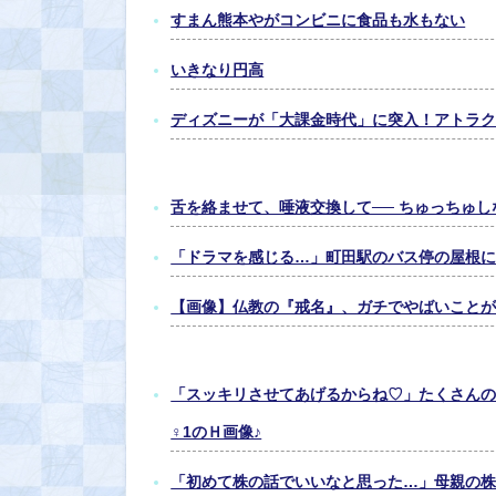
すまん熊本やがコンビニに食品も水もない
いきなり円高
ディズニーが「大課金時代」に突入！アトラク
舌を絡ませて、唾液交換して── ちゅっちゅし
「ドラマを感じる…」町田駅のバス停の屋根に
【画像】仏教の『戒名』、ガチでやばいことが
「スッキリさせてあげるからね♡」たくさんの
♀1のＨ画像♪
「初めて株の話でいいなと思った…」母親の株