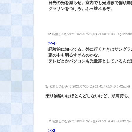
日光の光を減らせ。室内でも光過敏で偏頭痛
グラサンをつけろ。ぶっ壊れるぞ。
6:
名無しのひみつ
2021/07/23(金) 21:50:35.43 ID:gHYoe
>>4
経験的に知ってる、外に行くときはサングラ
家の中も明るすぎるのかな。
テレビとかパソコンも光量落としているんだ
3:
名無しのひみつ
2021/07/23(金) 21:41:47.13 ID:JM2aLtdt
乗り物酔いはほとんどしないけど、頭痛持ち
7:
名無しのひみつ
2021/07/23(金) 21:59:04.49 ID:+bfY7p
>>3