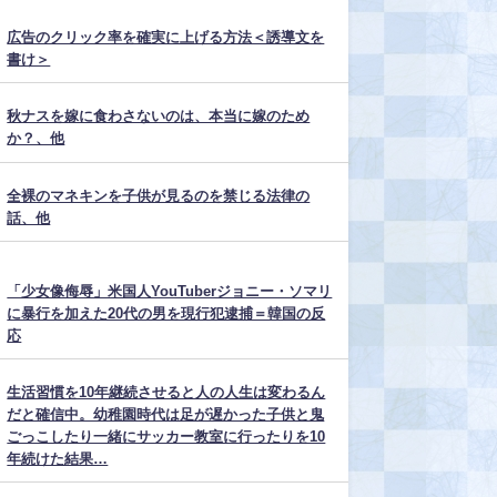
広告のクリック率を確実に上げる方法＜誘導文を
書け＞
秋ナスを嫁に食わさないのは、本当に嫁のため
か？、他
全裸のマネキンを子供が見るのを禁じる法律の
話、他
「少女像侮辱」米国人YouTuberジョニー・ソマリ
に暴行を加えた20代の男を現行犯逮捕＝韓国の反
応
生活習慣を10年継続させると人の人生は変わるん
だと確信中。幼稚園時代は足が遅かった子供と鬼
ごっこしたり一緒にサッカー教室に行ったりを10
年続けた結果…