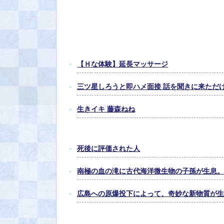
【Ｈな体験】延長マッサージ
三ツ星しろうと即ハメ面接 話を聞きに来ただけ
生きイキ 藤森ねね
死後に評価された人
南極の血の滝に古代海洋微生物の子孫が生息
広島への原爆投下によって、奇妙な新物質が