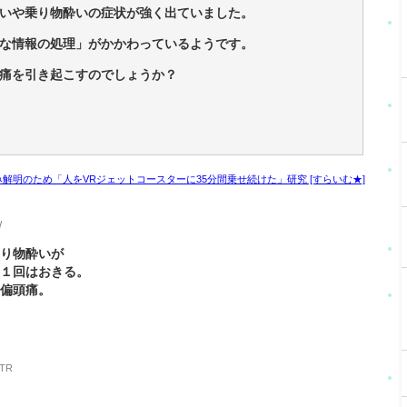
いや乗り物酔いの症状が強く出ていました。
な情報の処理」がかかわっているようです。
痛を引き起こすのでしょうか？
解明のため「人をVRジェットコースターに35分間乗せ続けた」研究 [すらいむ★]
W
乗り物酔いが
に１回はおきる。
日偏頭痛。
6TR