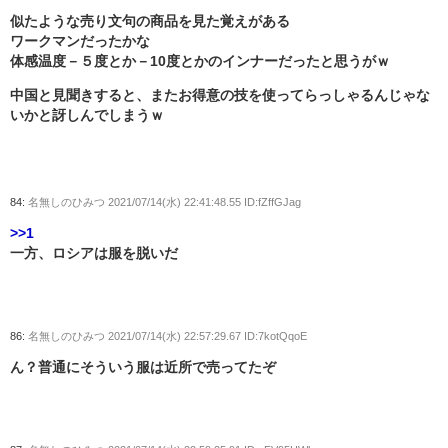
似たような売り文句の商品を見た覚えがある
ワークマンだったかな
体感温度－５度とか－10度とかのインナーだったと思うがｗ
中国と見聞きすると、またお得意の技を使ってらっしゃるんじゃな
いかと訝しんでしまうｗ
84:
名無しのひみつ
2021/07/14(水) 22:41:48.55 ID:fZffGJag
>>1
一方、ロシアは服を脱いだ
86:
名無しのひみつ
2021/07/14(水) 22:57:29.67 ID:7kotQqoE
ん？普通にそういう服は近所で売ってたぞ