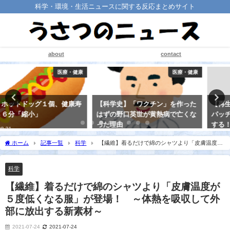
科学・環境・生活ニュースに関する反応まとめサイト
about
contact
医療・健康
医療・健康
【科学史】「ワクチン」を作った
【再生医学】「微小な針を並べた
はずの野口英世が黄熱病で亡くな
パッチ」を貼り付けて、毛を再生
った理由
する！ ＝ハゲの治療法開発＝
2021-08-20
2021-08-15
ホーム
記事一覧
科学
【繊維】着るだけで綿のシャツより「皮膚温度が
５度低くなる服」が登場！ ～体熱を吸収して外部に放出する新素材～
科学
【繊維】着るだけで綿のシャツより「皮膚温度が
５度低くなる服」が登場！ ～体熱を吸収して外
部に放出する新素材～
2021-07-24
2021-07-24