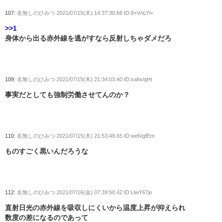
107:
名無しのひみつ
2021/07/15(木) 14:37:30.66 ID:8+VnLYl+
>>1
身体から出る赤外線を逃がすなら反射しちゃダメだろ
109:
名無しのひみつ
2021/07/15(木) 21:34:03.40 ID:xafw/qHt
事実だとしても強制労働させてんのか？
110:
名無しのひみつ
2021/07/15(木) 21:53:48.65 ID:welVgfEm
ものすごく黒いんだろうな
112:
名無しのひみつ
2021/07/16(金) 07:39:50.42 ID:LlwY67jo
直射日光の赤外線を吸収しにくいから温度上昇が抑えられ
数度の差になるのであって