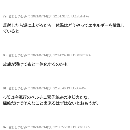
79:
名無しのひみつ
2021/07/14(水) 22:01:31.51 ID:1vLdnT+e
反射したら逆に上がるだろ 体温はどうやってエネルギーを散逸し
ていると
80:
名無しのひみつ
2021/07/14(水) 22:14:24.16 ID:TVewm1c4
皮膚が溶けて布と一体化するのかも
81:
名無しのひみつ
2021/07/14(水) 22:26:46.13 ID:ioOFX+tf
-5℃は今流行のベルチェ素子並みの冷却力だな。
繊維だけでそんなこと出来るはずはないとおもうが。
82:
名無しのひみつ
2021/07/14(水) 22:33:55.30 ID:LSGrU8u5