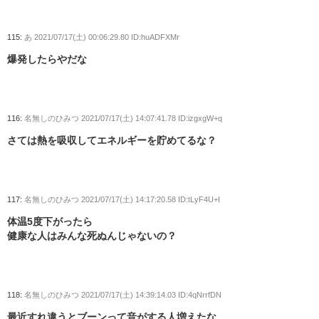
115:
あ
2021/07/17(土) 00:06:29.80 ID:huADFXMr
爆発したらやだな
116:
名無しのひみつ
2021/07/17(土) 14:07:41.78 ID:izgxgW+q
さては熱を吸収してエネルギーを貯めてるな？
117:
名無しのひみつ
2021/07/17(土) 14:17:20.58 ID:tLyF4U+I
体温5度下がったら
健康な人はみんな死ぬんじゃないの？
118:
名無しのひみつ
2021/07/17(土) 14:39:14.03 ID:4qNrrfDN
最近すれ違うとブーンって音がする人増えたな