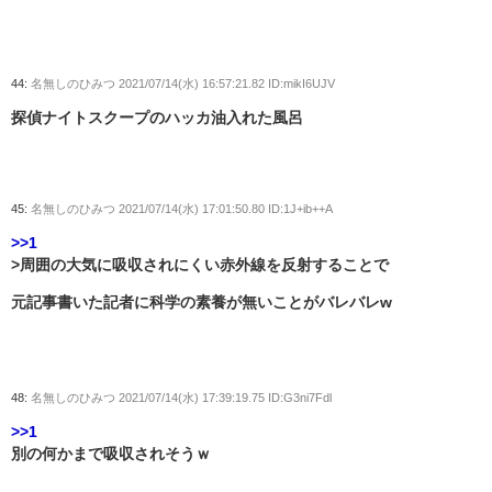
44:
名無しのひみつ
2021/07/14(水) 16:57:21.82 ID:mikI6UJV
探偵ナイトスクープのハッカ油入れた風呂
45:
名無しのひみつ
2021/07/14(水) 17:01:50.80 ID:1J+ib++A
>>1
>周囲の大気に吸収されにくい赤外線を反射することで
元記事書いた記者に科学の素養が無いことがバレバレw
48:
名無しのひみつ
2021/07/14(水) 17:39:19.75 ID:G3ni7Fdl
>>1
別の何かまで吸収されそうｗ