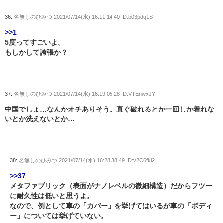
36:
名無しのひみつ
2021/07/14(水) 16:11:14.40 ID:b03pdq1S
>>1
5度ってすごいよ。
もしかして誇張か？
37:
名無しのひみつ
2021/07/14(水) 16:19:05.28 ID:VTEnwxJY
中国でしょ…なんかオチありそう。直ぐ破れるとか一回しか着れな
いとか洗えないとか…
38:
名無しのひみつ
2021/07/14(水) 16:28:38.49 ID:v2C6fkl2
>>37
メタファブリック（表面がナノレベルの微細構造）だからフツー
に耐久性は低いと思うよ。
なので、例として車の「カバー」を挙げてはいるが車の「ボディ
ー」については挙げていない。