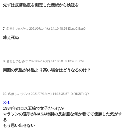
先ずは皮膚温度を測定した機械から検証を
7:
名無しのひみつ
2021/07/14(水) 14:10:48.76 ID:nuCiExp0
凍え死ぬ
8:
名無しのひみつ
2021/07/14(水) 14:10:50.59 ID:u0ZDi2iz
周囲の気温が体温より高い場合はどうなるのけ？
10:
名無しのひみつ
2021/07/14(水) 14:17:35.57 ID:RfXBTxQY
>>1
1984年のロス五輪で女子だっけか
マラソンの選手がNASA特製の反射服な何か着てて優勝した気がす
る
もう思い出せない