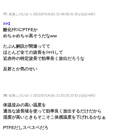
77:
名無しのひみつ
2021/07/14(水) 21:48:36.01 ID:yZpQ+bRJ
>>1
酸化ﾁﾀﾝにPTFEか
めちゃめちゃ高そうだなww
たぶん解説が間違ってて
ほとんど全ての波長をｼｬｯﾄして
近赤外の特定波長で効率良く放出だろうな
反射とか気のせい
78:
名無しのひみつ
2021/07/14(水) 21:53:20.23 ID:yZpQ+bRJ
体温並みの高い温度を
適当な波長域を使って効率良く放出するだけだから
湿度が高いときもそこそこ体感温度を下げれるかなぁ
PTFEだしスベスベだろ