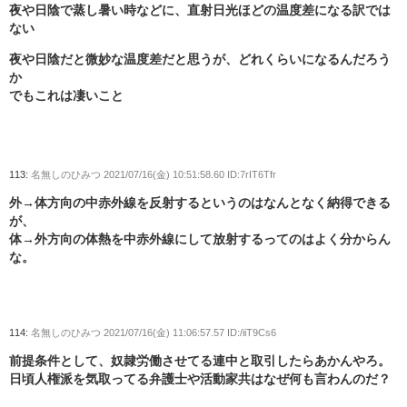
夜や日陰で蒸し暑い時などに、直射日光ほどの温度差になる訳では
ない
夜や日陰だと微妙な温度差だと思うが、どれくらいになるんだろう
か
でもこれは凄いこと
113:
名無しのひみつ
2021/07/16(金) 10:51:58.60 ID:7rIT6Tfr
外→体方向の中赤外線を反射するというのはなんとなく納得できる
が、
体→外方向の体熱を中赤外線にして放射するってのはよく分からん
な。
114:
名無しのひみつ
2021/07/16(金) 11:06:57.57 ID:/iiT9Cs6
前提条件として、奴隷労働させてる連中と取引したらあかんやろ。
日頃人権派を気取ってる弁護士や活動家共はなぜ何も言わんのだ？