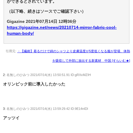
ができるとされています。
（以下略、続きはソースでご確認下さい）
Gigazine 2021年07月14日 12時36分
https://gigazine.net/news/20210714-mirror-fabric-cool-
human-body/
引用元:
・【繊維】着るだけで綿のシャツより皮膚温度が5度低くなる服が登場、体熱
を吸収して外部に放出する新素材 中国 [すらいむ★]
2:
名無しのひみつ
2021/07/14(水) 13:50:51.91 ID:gRXxMZIH
オリンピック前に導入したかった
3:
名無しのひみつ
2021/07/14(水) 13:59:29.42 ID:9E14nIDl
アッツイ