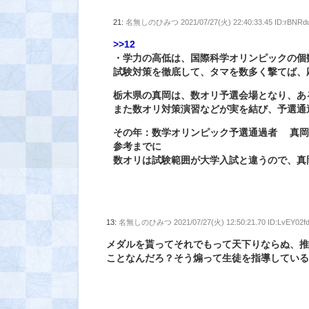
21:
名無しのひみつ
2021/07/27(火) 22:40:33.45 ID:rBNRd
>>12
・学力の高低は、国際科学オリンピックの個
試験対策を徹底して、タマを数多く撃てば、
栃木県の真岡は、数オリ予選会場となり、ある
また数オリ対策演習などが実を結び、予選通
その年：数学オリンピック予選通過者 真岡 
参考までに
数オリは試験範囲が大学入試と違うので、真
13:
名無しのひみつ
2021/07/27(火) 12:50:21.70 ID:LvEY02f
メダルを貰ってそれでもって天下りならぬ、
ことなんだろ？そう煽って生徒を指導してい