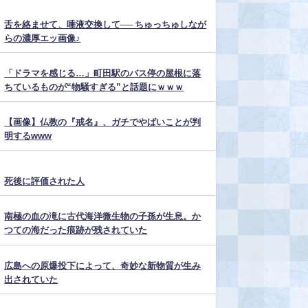
舌を絡ませて、唾液交換して── ちゅっちゅしなが
らの濃厚エッ画像♪
「ドラマを感じる…」町田駅のバス停の屋根に落
ちているものが“物騒すぎる”と話題にｗｗｗ
【画像】仏教の『戒名』、ガチでやばいことが判
明するwww
死後に評価された人
南極の血の滝に古代海洋微生物の子孫が生息。か
つての海だった痕跡が残されていた
広島への原爆投下によって、奇妙な新物質が生み
出されていた