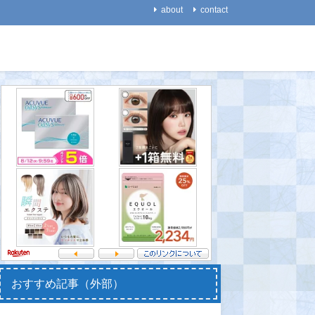
about
contact
生物
歴史・考古学
【動物】ネコは他の動物と
【魚類】メダカの祖先は恐
【円周率
違って「エサを得るために
竜とともに生き、大量絶滅
算 ＝世
働く」ことを避ける傾向が
の時代も生き延びた
2021-08-
ある
2021-08-25
2021-08-20
おすすめ記事（外部）