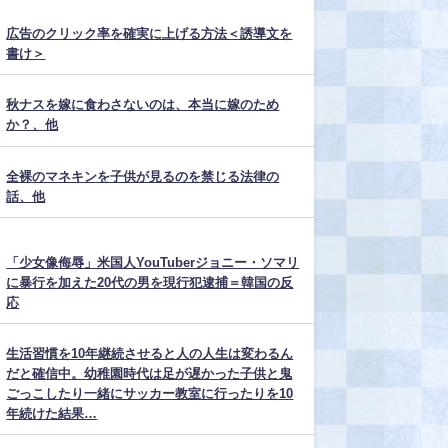
広告のクリック率を確実に上げる方法＜誘導文を
書け＞
秋ナスを嫁に食わさないのは、本当に嫁のため
か？、他
全裸のマネキンを子供が見るのを禁じる法律の
話、他
「少女像侮辱」米国人YouTuberジョニー・ソマリ
に暴行を加えた20代の男を現行犯逮捕＝韓国の反
応
生活習慣を10年継続させると人の人生は変わるん
だと確信中。幼稚園時代は足が遅かった子供と鬼
ごっこしたり一緒にサッカー教室に行ったりを10
年続けた結果…