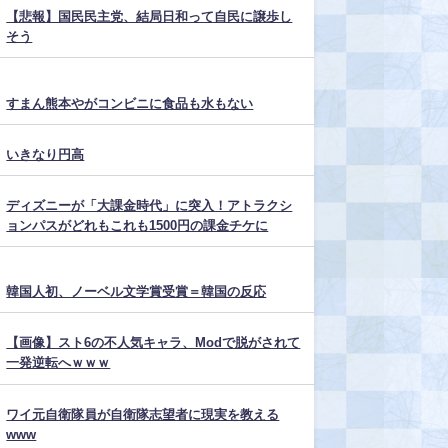
【悲報】国民民主党、結局日和って自民に譲歩し
そう
すまん熊本やがコンビニに食品も水もない
いきなり円高
ディズニーが「大課金時代」に突入！アトラクシ
ョンパスがどれもこれも1500円の課金チケに
韓国人初、ノーベル文学賞受賞＝韓国の反応
【画像】スト6の不人気キャラ、Modで脱がされて
一発逆転へｗｗｗ
ワイ元自衛隊員が自衛隊志望者に現実を教える
www