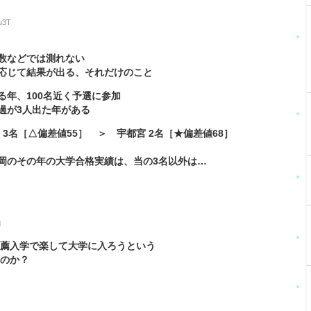
u3T
数などでは測れない
応じて結果が出る、それだけのこと
年、100名近く予選に参加
過が3人出た年がある
3名［△偏差値55］ ＞ 宇都宮 2名［★偏差値68］
岡のその年の大学合格実績は、当の3名以外は…
d
推薦入学で楽して大学に入ろうという
るのか？