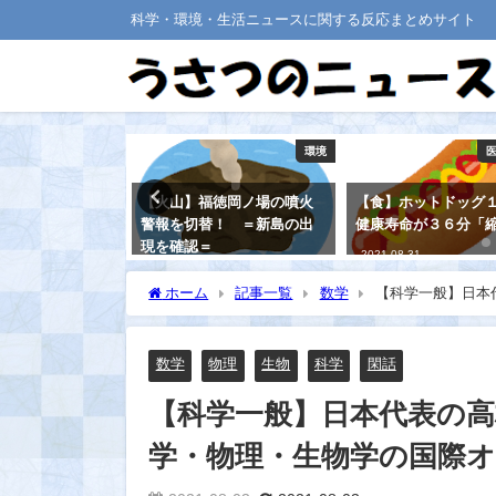
科学・環境・生活ニュースに関する反応まとめサイト
医療・健康
環境
は、レム睡眠中
【火山】福徳岡ノ場の噴火
【食】ホットドッグ
シュしてい
警報を切替！ ＝新島の出
健康寿命が３６分「
ム睡眠が少ない
現を確認＝
2021-08-31
スクが高くなる
2021-08-17
ホーム
記事一覧
数学
【科学一般】日本
ンピック
数学
物理
生物
科学
閑話
【科学一般】日本代表の
学・物理・生物学の国際