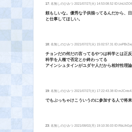
17:
名無しのひみつ
2021/07/27(火) 14:53:08.52 ID:UnLVZO
頼もしいな。優秀な子供揃ってるんだから、
と仕事してほしい。
18:
名無しのひみつ
2021/07/27(火) 15:02:57.31 ID:zePBrZw
チョンだの何だの言ってるやつは科学とは正
科学を人種で否定とか終わってる
アインシュタインがユダヤ人だから相対性理
19:
名無しのひみつ
2021/07/27(火) 17:22:43.38 ID:mJCnts4
でもぶっちゃけこういうのに参加する人で将
23:
名無しのひみつ
2021/08/02(月) 19:10:30.03 ID:RbLIhGp