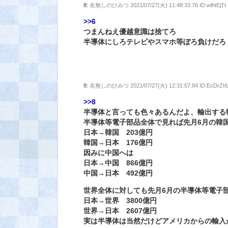
8:
名無しのひみつ
2021/07/27(火) 11:48:33.76 ID:wlhtEjTt
>>6
つまんねえ優越意識は捨てろ
半導体にしろテレビやスマホ等ぼろ負けだろ
9:
名無しのひみつ
2021/07/27(火) 12:31:57.84 ID:EcDrZII
>>8
半導体と言っても色々あるんだよ、輸出する
半導体等電子部品全体で見れば先月6月の韓
日本→韓国 203億円
韓国→日本 176億円
因みに中国へは
日本→中国 866億円
中国→日本 492億円
世界全体に対しても先月6月の半導体等電子
日本→世界 3800億円
世界→日本 2607億円
実は半導体は当然だけどアメリカからの輸入