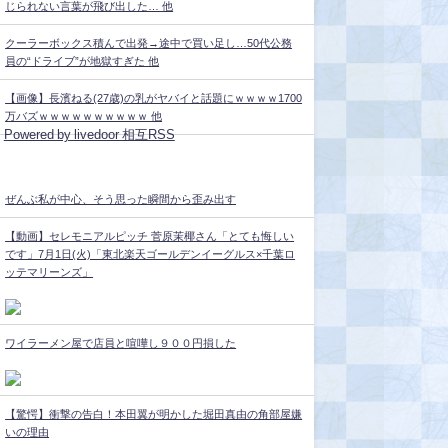
じられない言葉が飛び出した… 他
クーラーボックス積んで出発→途中で買い足し…50代公務
員の“ドライブ”が地獄すぎた 他
【画像】長濱ねる(27歳)の乳がヤバイと話題にｗｗｗｗ1700
万バズｗｗｗｗｗｗｗｗｗｗ 他
Powered by livedoor 相互RSS
ぜんぶ私が中心、そう思った瞬間から歪み出す
【動画】セレモニアルピッチ 菅原茉椰さん「とても悔しい
です」7月1日(火)「東北楽天ゴールデンイーグルス×千葉ロ
ッテマリーンズ」
ワイラーメン屋で店員と喧嘩し９００円損した
【驚愕】衝撃の告白！本田翼が明かした堀田真由の角部屋嫌
いの理由