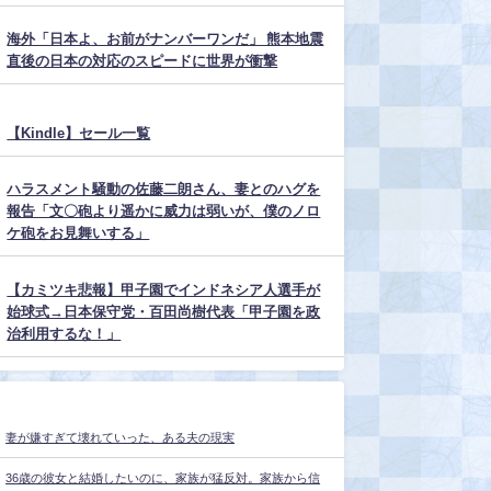
海外「日本よ、お前がナンバーワンだ」 熊本地震
直後の日本の対応のスピードに世界が衝撃
【Kindle】セール一覧
ハラスメント騒動の佐藤二朗さん、妻とのハグを
報告「文〇砲より遥かに威力は弱いが、僕のノロ
ケ砲をお見舞いする」
【カミツキ悲報】甲子園でインドネシア人選手が
始球式→日本保守党・百田尚樹代表「甲子園を政
治利用するな！」
妻が嫌すぎて壊れていった、ある夫の現実
36歳の彼女と結婚したいのに、家族が猛反対。家族から信