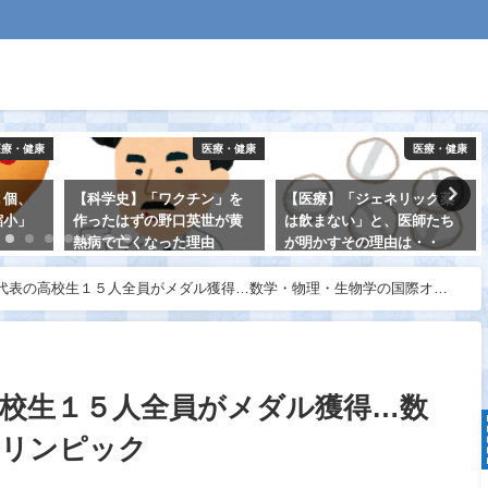
医療・健康
医療・健康
医療・健康
１個、
【科学史】「ワクチン」を
【医療】「ジェネリック薬
縮小」
作ったはずの野口英世が黄
は飲まない」と、医師たち
熱病で亡くなった理由
が明かすその理由は・・
2021-08-20
2021-08-21
代表の高校生１５人全員がメダル獲得…数学・物理・生物学の国際オリ
高校生１５人全員がメダル獲得…数
オリンピック