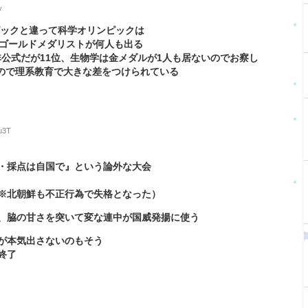
y
ピックと違って科学オリンピックは
ゴールドメダリストが何人も出る
非公式だが11位、生物学は金メダルが1人も居ないのでお察し
ので理系教育で大きな差をつけられている
u3T
・採点は自国で』という論外な大会
※北朝鮮も不正行為で失格となった）
、脇の甘さを突いて変な連中が国威発揚に使う
が本気出さないのもそう
終了