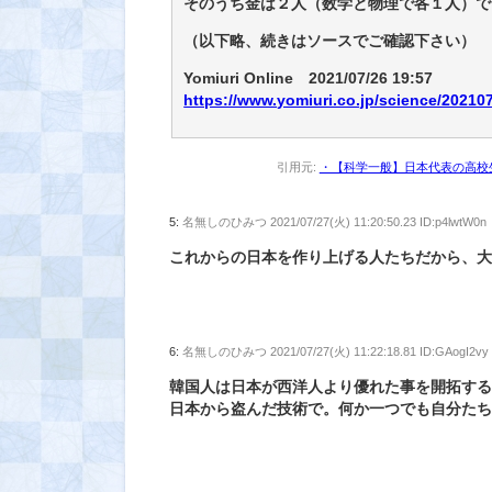
そのうち金は２人（数学と物理で各１人）で
（以下略、続きはソースでご確認下さい）
Yomiuri Online 2021/07/26 19:57
https://www.yomiuri.co.jp/science/2021
引用元:
・【科学一般】日本代表の高校
5:
名無しのひみつ
2021/07/27(火) 11:20:50.23 ID:p4lwtW0n
これからの日本を作り上げる人たちだから、
6:
名無しのひみつ
2021/07/27(火) 11:22:18.81 ID:GAogI2vy
韓国人は日本が西洋人より優れた事を開拓す
日本から盗んだ技術で。何か一つでも自分た