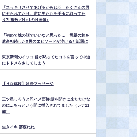
「スッキリさせてあげるからね♡」たくさんの男
にヤられてたり、逆に男たちを手玉に取ってた
り?! 複数♂対♀1のＨ画像♪
「初めて株の話でいいなと思った…」母親の株を
遺産相続したX民のエピソードが泣けると話題に
東京新聞のイソコ 皆が黙ってたコトを言って中道
にトドメをさしてしまう
【Ｈな体験】延長マッサージ
三ツ星しろうと即ハメ面接 話を聞きに来ただけな
のに...あっという間に挿入されてました（レナ21
歳）
生きイキ 藤森ねね