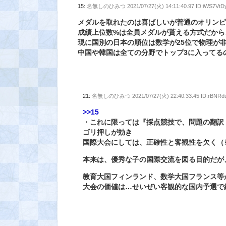
15:
名無しのひみつ
2021/07/27(火) 14:11:40.97 ID:iWS7VtD
メダルを取れたのは喜ばしいが普通のオリン
成績上位数%は全員メダルが貰える方式だから
現に国別の日本の順位は数学が25位で物理が
中国や韓国は全ての分野でトップ3に入ってる
21:
名無しのひみつ
2021/07/27(火) 22:40:33.45 ID:rBNRd
>>15
・これに限っては『採点競技で、問題の翻訳
ゴリ押しが効き
国際大会にしては、正確性と客観性を欠く（
本来は、優秀な子の国際交流を図る目的だが
教育大国フィンランド、数学大国フランス等
大会の価値は…せいぜい客観的な国内予選で