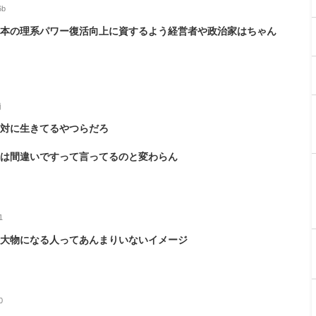
6b
日本の理系パワー復活向上に資するよう経営者や政治家はちゃん
j
反対に生きてるやつらだろ
論は間違いですって言ってるのと変わらん
1
来大物になる人ってあんまりいないイメージ
0