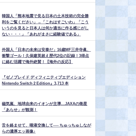
韓国人「熊本地震で見る日本の土木技術の完全勝
利をご覧ください」→「これはすごいわ」「こう
いうのを見ると日本人は何か適当に作る感じがし
ない・・・」「あれがまさに経験値である」
外国人「日本の未来は安泰だ」16歳MF三井寺眞、
衝撃ゴール！久保建英超え歴代2位の記録！3得点
に絡む活躍で海外絶賛！【海外の反応】
『ゼノブレイド ディフィニティブエディション
Nintendo Switch 2 Edition』3,713 本
磁気嵐、地球由来のイオンが主導…JAXAの衛星
「あらせ」が観測！
舌を絡ませて、唾液交換して── ちゅっちゅしなが
らの濃厚エッ画像♪