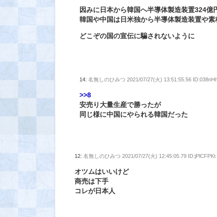
因みに日本から韓国へ半導体製造装置324億
韓国や中国は日米独から半導体製造装置や素
どこぞの国の宣伝に騙されないように
14:
名無しのひみつ
2021/07/27(火) 13:51:55.56 ID:038nH
>>8
安売り大量生産で勝ったが
同じ様に中国にやられる韓国だった
12:
名無しのひみつ
2021/07/27(火) 12:45:05.79 ID:jPlCFPKt
オツムはいいけど
商売は下手
コレが日本人