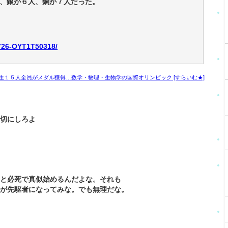
、銀が６人、銅が７人だった。
0726-OYT1T50318/
生１５人全員がメダル獲得…数学・物理・生物学の国際オリンピック [すらいむ★]
大切にしろよ
ると必死で真似始めるんだよな。それも
ちが先駆者になってみな。でも無理だな。