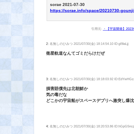
sorae 2021-07-30
https://sorae.info/space/20210730-gounji
引用元:
・【宇宙開発】202
2:
名無しのひみつ
2021/07/30(金) 18:14:54.10 ID:gI9laLjj
衛星軌道なんてゴミだらけだぜ
3:
名無しのひみつ
2021/07/30(金) 18:18:03.92 ID:EdYwHGz
損害賠償先は北朝鮮か
気の毒だな
どこかの宇宙船がスペースデブリへ激突し爆
4:
名無しのひみつ
2021/07/30(金) 18:20:53.86 ID:hGpG5nc