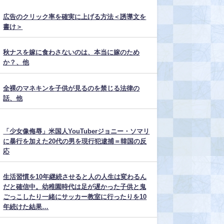
広告のクリック率を確実に上げる方法＜誘導文を
書け＞
秋ナスを嫁に食わさないのは、本当に嫁のため
か？、他
全裸のマネキンを子供が見るのを禁じる法律の
話、他
「少女像侮辱」米国人YouTuberジョニー・ソマリ
に暴行を加えた20代の男を現行犯逮捕＝韓国の反
応
生活習慣を10年継続させると人の人生は変わるん
だと確信中。幼稚園時代は足が遅かった子供と鬼
ごっこしたり一緒にサッカー教室に行ったりを10
年続けた結果…