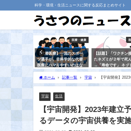
科学・環境・生活ニュースに関する反応まとめサイト
医療・健康
医療・健康
ジェネリック薬
【代替医療】一流のスポー
【話題】「ワクチン
」と、医師たち
ツ選手が、非科学的な代替
たネズミが２年で死
の理由は・・
医療にハマりやすいのはな
→「寿命です」 ネッ
ぜか？
マばっさり否定、小
のサイトが“攻めてる
ホーム
記事一覧
宇宙
【宇宙開発】20
2021-08-31
題に！
2021-08-20
宇宙
生活
【宇宙開発】2023年建
るデータの宇宙供養を実