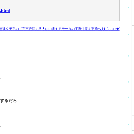
.html
3年建立予定の「宇宙寺院」故人に由来するデータの宇宙供養を実施へ [すらいむ★]
/
沈するだろ
p