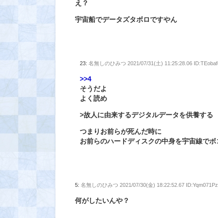
え？
宇宙船でデータズタボロですやん
23:
名無しのひみつ
2021/07/31(土) 11:25:28.06 ID:TEoba
>>4
そうだよ
よく読め
>故人に由来するデジタルデータを供養する
つまりお前らが死んだ時に
お前らのハードディスクの中身を宇宙線でボ
5:
名無しのひみつ
2021/07/30(金) 18:22:52.67 ID:Yqm071P
何がしたいんや？