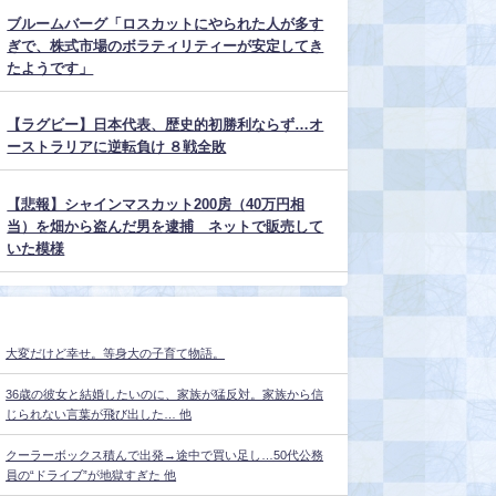
ブルームバーグ「ロスカットにやられた人が多す
ぎで、株式市場のボラティリティーが安定してき
たようです」
【ラグビー】日本代表、歴史的初勝利ならず…オ
ーストラリアに逆転負け ８戦全敗
【悲報】シャインマスカット200房（40万円相
当）を畑から盗んだ男を逮捕 ネットで販売して
いた模様
大変だけど幸せ。等身大の子育て物語。
36歳の彼女と結婚したいのに、家族が猛反対。家族から信
じられない言葉が飛び出した… 他
クーラーボックス積んで出発→途中で買い足し…50代公務
員の“ドライブ”が地獄すぎた 他