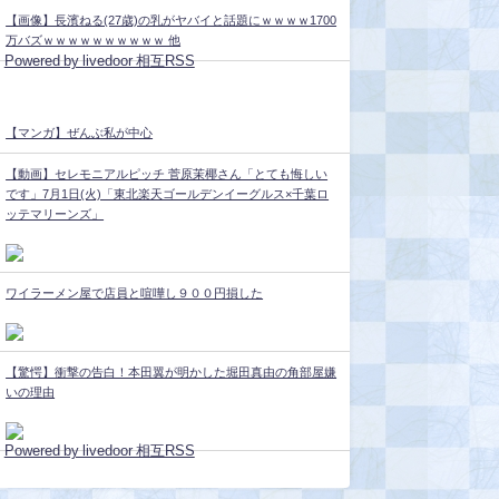
【画像】長濱ねる(27歳)の乳がヤバイと話題にｗｗｗｗ1700
万バズｗｗｗｗｗｗｗｗｗｗ 他
Powered by livedoor 相互RSS
【マンガ】ぜんぶ私が中心
【動画】セレモニアルピッチ 菅原茉椰さん「とても悔しい
です」7月1日(火)「東北楽天ゴールデンイーグルス×千葉ロ
ッテマリーンズ」
ワイラーメン屋で店員と喧嘩し９００円損した
【驚愕】衝撃の告白！本田翼が明かした堀田真由の角部屋嫌
いの理由
Powered by livedoor 相互RSS