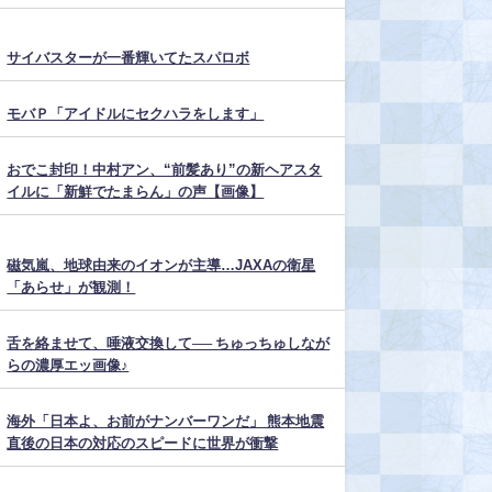
サイバスターが一番輝いてたスパロボ
モバＰ「アイドルにセクハラをします」
おでこ封印！中村アン、“前髪あり”の新ヘアスタ
イルに「新鮮でたまらん」の声【画像】
磁気嵐、地球由来のイオンが主導…JAXAの衛星
「あらせ」が観測！
舌を絡ませて、唾液交換して── ちゅっちゅしなが
らの濃厚エッ画像♪
海外「日本よ、お前がナンバーワンだ」 熊本地震
直後の日本の対応のスピードに世界が衝撃