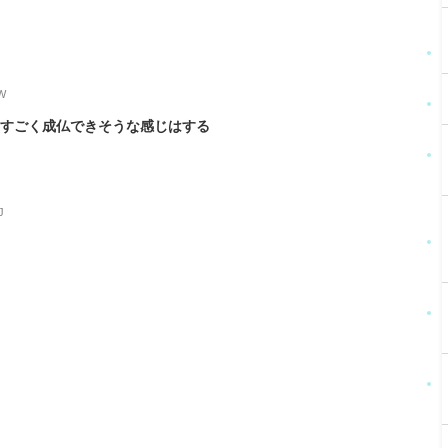
wW
のすごく成仏できそうな感じはする
J