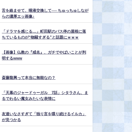
舌を絡ませて、唾液交換して── ちゅっちゅしなが
らの濃厚エッ画像♪
「ドラマを感じる…」町田駅のバス停の屋根に落
ちているものが“物騒すぎる”と話題にｗｗｗ
【画像】仏教の『戒名』、ガチでやばいことが判
明するwww
斎藤龍興って本当に無能なの？
「天幕のジャードゥーガル 7話」シタラさん、ま
るでわるい魔女みたいな表情に
友達いなさすぎて「独り言を喋り続けるイルカ」
が見つかる