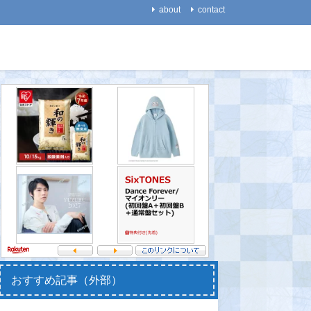
about
contact
医療・健康
医療・健康
【睡眠】脳は、レム睡眠中
【食】ホットドッグ１個、
【再生医
にリフレッシュしてい
健康寿命が３６分「縮小」
並べたパ
た！ ～レム睡眠が少ない
て、毛を
2021-08-31
と認知症リスクが高くなる
ゲの治療
～
2021-08-
2021-08-30
おすすめ記事（外部）