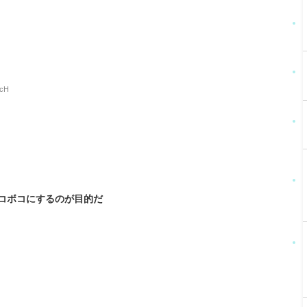
fcH
コボコにするのが目的だ
z