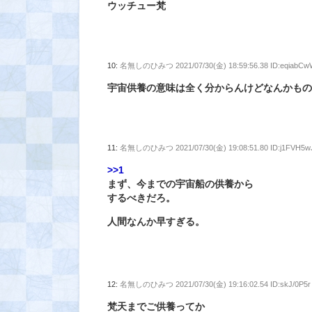
ウッチュー梵
10:
名無しのひみつ
2021/07/30(金) 18:59:56.38 ID:eqiabC
宇宙供養の意味は全く分からんけどなんかも
11:
名無しのひみつ
2021/07/30(金) 19:08:51.80 ID:j1FVH5w
>>1
まず、今までの宇宙船の供養から
するべきだろ。
人間なんか早すぎる。
12:
名無しのひみつ
2021/07/30(金) 19:16:02.54 ID:skJ/0P5r
梵天までご供養ってか