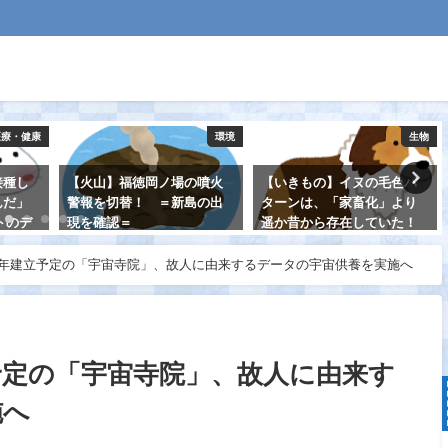
医療・健康
環境
生物
接種し
【火山】福徳岡ノ場の噴火
【いきもの】イヌの毛色パ
んだ」
警報を切替！ ＝新島の出
ターンは、「家畜化」より
トのデ
現を確認＝
遥か昔から存在していた！
金井市
2021-08-17
2021-08-22
”と話
23年建立予定の「宇宙寺院」、故人に由来するデータの宇宙供養を実施へ
立予定の「宇宙寺院」、故人に由来す
施へ