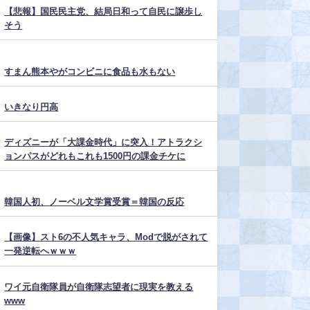
【悲報】国民民主党、結局日和って自民に譲歩し
そう
すまん熊本やがコンビニに食品も水もない
いきなり円高
ディズニーが「大課金時代」に突入！アトラクシ
ョンパスがどれもこれも1500円の課金チケに
韓国人初、ノーベル文学賞受賞＝韓国の反応
【画像】スト6の不人気キャラ、Modで脱がされて
一発逆転へｗｗｗ
ワイ元自衛隊員が自衛隊志望者に現実を教える
www