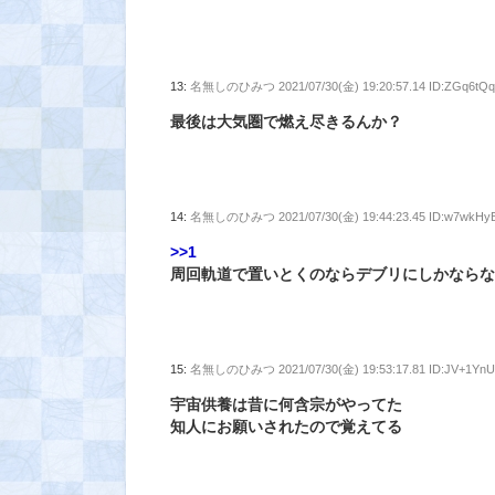
13:
名無しのひみつ
2021/07/30(金) 19:20:57.14 ID:ZGq6tQ
最後は大気圏で燃え尽きるんか？
14:
名無しのひみつ
2021/07/30(金) 19:44:23.45 ID:w7wkHy
>>1
周回軌道で置いとくのならデブリにしかなら
15:
名無しのひみつ
2021/07/30(金) 19:53:17.81 ID:JV+1Yn
宇宙供養は昔に何含宗がやってた
知人にお願いされたので覚えてる