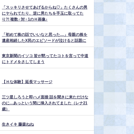
「スッキリさせてあげるからね♡」たくさんの男
にヤられてたり、逆に男たちを手玉に取ってた
り?! 複数♂対♀1のＨ画像♪
「初めて株の話でいいなと思った…」母親の株を
遺産相続したX民のエピソードが泣けると話題に
東京新聞のイソコ 皆が黙ってたコトを言って中道
にトドメをさしてしまう
【Ｈな体験】延長マッサージ
三ツ星しろうと即ハメ面接 話を聞きに来ただけな
のに...あっという間に挿入されてました（レナ21
歳）
生きイキ 藤森ねね