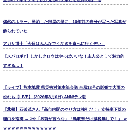
偶然のホラー。民泊した部屋の壁に、10年前の自分が写った写真が
飾られていた
アガサ博士「今日はみんなでうなぎを食べに行くぞい」
【スパロボY】しかしクロウはやっぱいいな！主人公として魅力的
すぎる…！
【ライブ】熊本地震 県災害対策本部会議 台風13号の影響で大雨の
恐れも【LIVE】 (2026年8月6日) ANN/テレ朝
【悲報】石破茂さん「高市内閣のやり方は強引だ！」支持率下落の
理由を指摘 → ﾈｯﾄ「お前が言うな」「鳥取県だけ減税無しで！」 ｗ
ｗｗｗｗｗｗｗｗｗｗｗｗｗ