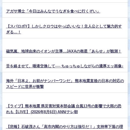
アガサ博士「今日はみんなでうなぎを食べに行くぞい」
【スパロボY】しかしクロウはやっぱいいな！主人公として魅力的す
ぎる…！
磁気嵐、地球由来のイオンが主導…JAXAの衛星「あらせ」が観測！
舌を絡ませて、唾液交換して── ちゅっちゅしながらの濃厚エッ画像♪
海外「日本よ、お前がナンバーワンだ」 熊本地震直後の日本の対応の
スピードに世界が衝撃
【ライブ】熊本地震 県災害対策本部会議 台風13号の影響で大雨の恐
れも【LIVE】 (2026年8月6日) ANN/テレ朝
【悲報】石破茂さん「高市内閣のやり方は強引だ！」支持率下落の理