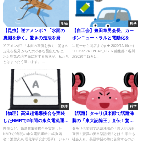
生物
科学
【昆虫】逆アメンボ？「水面の
【自工会】豊田章男会長、カー
裏側を歩く」驚きの走法を発
ボンニュートラルと電動化を語
見！
る
逆アメンボ⁈ 「水面の裏側を歩く」驚きの
1: 朝一から閉店までφ ★ 2020/12/19(土)
走法を発見 からだの小さな昆虫たちは、
11:07:32.74 ID:CAP_USER 編集部：谷川
水と空気の境界面に対する感覚が、私たち
潔2020年12月1...
とはまったく違います。 ...
物理
科学
【物理】高温超電導接合を実装
【話題】タモリ倶楽部で話題沸
したNMRで2年間の永久電流運転
騰の「東大記憶王」直伝！驚異
に成功
の英単語記憶法とは？
理研など、高温超電導接合を実装した
タモリ倶楽部で話題沸騰の「東大記憶王」
NMRで2年間の永久電流運転に成功 著
直伝！驚異の英単語記憶法とは？ 学生も
者：波留久泉 理化学研究所(理研)、ジャパ
社会人も、英語学習の際に苦労するのが