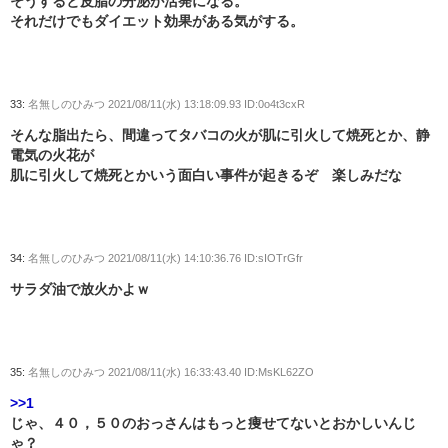
そうすると皮脂の分泌が活発になる。
それだけでもダイエット効果がある気がする。
33:
名無しのひみつ
2021/08/11(水) 13:18:09.93 ID:0o4t3cxR
そんな脂出たら、間違ってタバコの火が肌に引火して焼死とか、静
電気の火花が
肌に引火して焼死とかいう面白い事件が起きるぞ 楽しみだな
34:
名無しのひみつ
2021/08/11(水) 14:10:36.76 ID:sIOTrGfr
サラダ油で放火かよｗ
35:
名無しのひみつ
2021/08/11(水) 16:33:43.40 ID:MsKL62ZO
>>1
じゃ、４０，５０のおっさんはもっと痩せてないとおかしいんじ
ゃ？