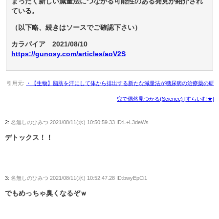
まったく新しい減量法につながる可能性のある発見が紹介され
ている。
（以下略、続きはソースでご確認下さい）
カラパイア 2021/08/10
https://gunosy.com/articles/aoV2S
引用元:
・【生物】脂肪を汗にして体から排出する新たな減量法が糖尿病の治療薬の研
究で偶然見つかる(Science) [すらいむ★]
2:
名無しのひみつ
2021/08/11(水) 10:50:59.33 ID:L+L3deWs
デトックス！！
3:
名無しのひみつ
2021/08/11(水) 10:52:47.28 ID:bwyEpCi1
でもめっちゃ臭くなるぞｗ