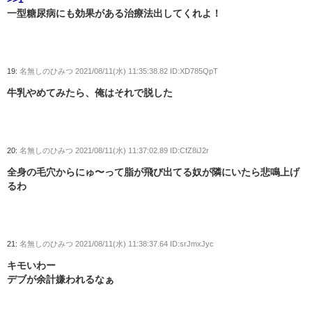
一型糖尿病にも効果がある治療法出してくれよ！
19:
名無しのひみつ
2021/08/11(水) 11:35:38.82 ID:XD785QpT
牛乳やめてみたら、俺はそれで脱した
20:
名無しのひみつ
2021/08/11(水) 11:37:02.89 ID:CfZ8iJ2r
全身の毛穴からにゅ〜って脂が飛び出てる奴が隣にいたら悲鳴上げ
るわ
21:
名無しのひみつ
2021/08/11(水) 11:38:37.64 ID:srJmxJyc
キモいわー
デブが余計嫌われるなぁ