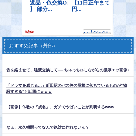
おすすめ記事（外部）
舌を絡ませて、唾液交換して── ちゅっちゅしながらの濃厚エッ画像♪
「ドラマを感じる…」町田駅のバス停の屋根に落ちているものが“物
騒すぎる”と話題にｗｗｗ
【画像】仏教の『戒名』、ガチでやばいことが判明するwww
なぁ、永久機関ってなんで絶対に作れないん？