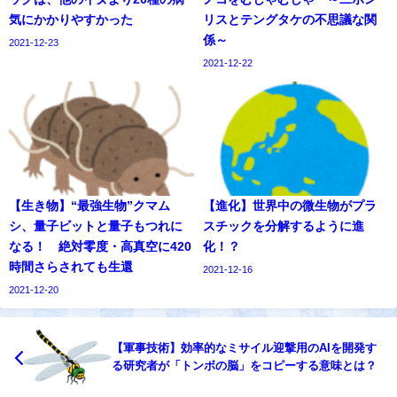
気にかかりやすかった
リスとテングタケの不思議な関
係～
2021-12-23
2021-12-22
【生き物】“最強生物”クマム
【進化】世界中の微生物がプラ
シ、量子ビットと量子もつれに
スチックを分解するように進
なる！ 絶対零度・高真空に420
化！？
時間さらされても生還
2021-12-16
2021-12-20
【軍事技術】効率的なミサイル迎撃用のAIを開発す
る研究者が「トンボの脳」をコピーする意味とは？