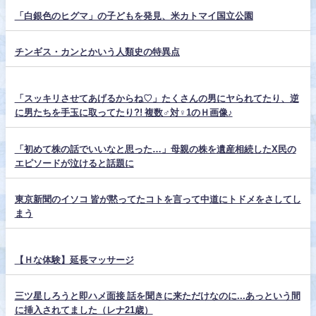
「白銀色のヒグマ」の子どもを発見、米カトマイ国立公園
チンギス・カンとかいう人類史の特異点
「スッキリさせてあげるからね♡」たくさんの男にヤられてたり、逆
に男たちを手玉に取ってたり?! 複数♂対♀1のＨ画像♪
「初めて株の話でいいなと思った…」母親の株を遺産相続したX民の
エピソードが泣けると話題に
東京新聞のイソコ 皆が黙ってたコトを言って中道にトドメをさしてし
まう
【Ｈな体験】延長マッサージ
三ツ星しろうと即ハメ面接 話を聞きに来ただけなのに...あっという間
に挿入されてました（レナ21歳）