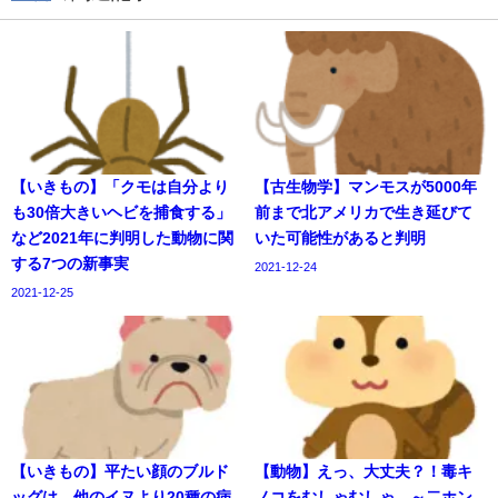
【いきもの】「クモは自分より
【古生物学】マンモスが5000年
も30倍大きいヘビを捕食する」
前まで北アメリカで生き延びて
など2021年に判明した動物に関
いた可能性があると判明
する7つの新事実
2021-12-24
2021-12-25
【いきもの】平たい顔のブルド
【動物】えっ、大丈夫？！毒キ
ッグは、他のイヌより20種の病
ノコをむしゃむしゃ ～二ホン