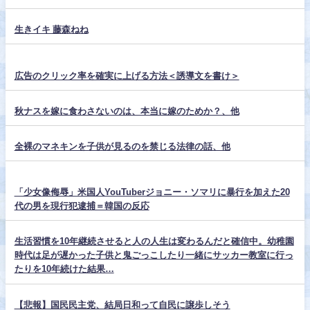
生きイキ 藤森ねね
広告のクリック率を確実に上げる方法＜誘導文を書け＞
秋ナスを嫁に食わさないのは、本当に嫁のためか？、他
全裸のマネキンを子供が見るのを禁じる法律の話、他
「少女像侮辱」米国人YouTuberジョニー・ソマリに暴行を加えた20
代の男を現行犯逮捕＝韓国の反応
生活習慣を10年継続させると人の人生は変わるんだと確信中。幼稚園
時代は足が遅かった子供と鬼ごっこしたり一緒にサッカー教室に行っ
たりを10年続けた結果…
【悲報】国民民主党、結局日和って自民に譲歩しそう