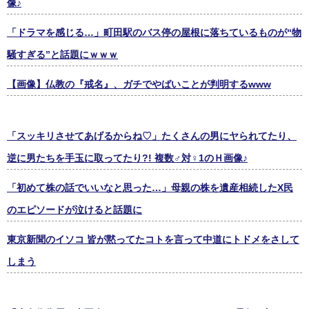
像♪
「ドラマを感じる…」町田駅のバス停の屋根に落ちているものが“物
騒すぎる”と話題にｗｗｗ
【画像】仏教の『戒名』、ガチでやばいことが判明するwww
「スッキリさせてあげるからね♡」たくさんの男にヤられてたり、
逆に男たちを手玉に取ってたり?! 複数♂対♀1のＨ画像♪
「初めて株の話でいいなと思った…」母親の株を遺産相続したX民
のエピソードが泣けると話題に
東京新聞のイソコ 皆が黙ってたコトを言って中道にトドメをさして
しまう