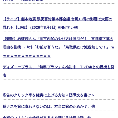
【ライブ】熊本地震 県災害対策本部会議 台風13号の影響で大雨の
恐れも【LIVE】 (2026年8月6日) ANN/テレ朝
【悲報】石破茂さん「高市内閣のやり方は強引だ！」支持率下落の
理由を指摘 → ﾈｯﾄ「お前が言うな」「鳥取県だけ減税無しで！」 ｗ
ｗｗｗｗｗｗｗｗｗｗｗｗｗ
ディズニープラス、「無料プラン」を検討中 TikTokとの提携も発
表
広告のクリック率を確実に上げる方法＜誘導文を書け＞
秋ナスを嫁に食わさないのは、本当に嫁のためか？、他
全裸のマネキンを子供が見るのを禁じる法律の話、他