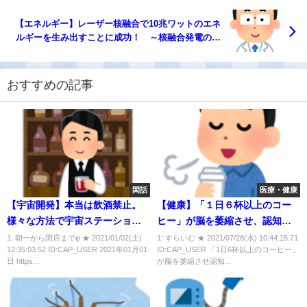
【エネルギー】レーザー核融合で10兆ワットのエネ
ルギーを生み出すことに成功！ ～核融合発電の実
用化へ大きく前進～
おすすめの記事
閑話
医療・健康
【宇宙開発】本当は飲酒禁止。
【健康】「１日６杯以上のコー
様々な方法で宇宙ステーション
ヒー」が脳を萎縮させ、認知症
にアルコールを「密輸」したロ
リスクを高める！？
1: 朝一から閉店までφ ★ 2021/01/02(土)
1: すらいむ ★ 2021/07/28(水) 10:44:15.71
12:35:03.52 ID:CAP_USER 2021年01月01
ID:CAP_USER 「1日6杯以上のコーヒー」
シアの宇宙飛行士たち
日 https...
が脳を萎縮させ認知...