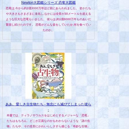
Newton大図鑑シリーズ 恐竜大図鑑
恐竜は,今から約2億3000万年ほど前にあらわれました。 姿かたち
や大きさもさまざまに進化し,なかには全長が30メートルを超える
ような巨大な恐竜もいました。 彼らは,約1億6000万年ものあいだ
繁栄し続けたのです。 恐竜がどんな姿をしていたか,何を食べてい
たのか。
ああ、愛しき古生物たち - 無念にも滅びてしまった彼ら
-
本書では、ティラノサウルスをはじめとするメジャーな「恐竜」
たちはもちろん、どこが正面なのかもわからないような「謎の生
物」たちや、その造形にかわいらしさすら感じる「奇妙な生物」