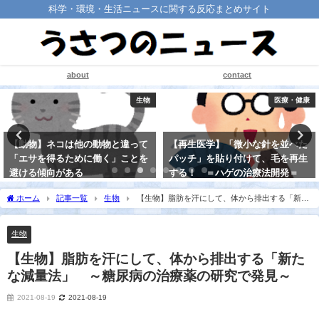
科学・環境・生活ニュースに関する反応まとめサイト
about
contact
生物
医療・健康
【動物】ネコは他の動物と違って
【再生医学】「微小な針を並べた
「エサを得るために働く」ことを
パッチ」を貼り付けて、毛を再生
避ける傾向がある
する！ ＝ハゲの治療法開発＝
2021-08-20
2021-08-15
ホーム
記事一覧
生物
【生物】脂肪を汗にして、体から排出する「新た
な減量法」 ～糖尿病の治療薬の研究で発見～
生物
【生物】脂肪を汗にして、体から排出する「新た
な減量法」 ～糖尿病の治療薬の研究で発見～
2021-08-19
2021-08-19