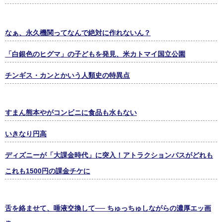
なぁ、永久機関ってなんで絶対に作れないん？
「白銀色のヒグマ」の子どもを発見、米カトマイ国立公園
チンギス・カンとかいう人類史の特異点
すまん熊本やがコンビニに食品も水もない
いきなり円高
ディズニーが「大課金時代」に突入！アトラクションパスがどれも
これも1500円の課金チケに
舌を絡ませて、唾液交換して── ちゅっちゅしながらの濃厚エッ画