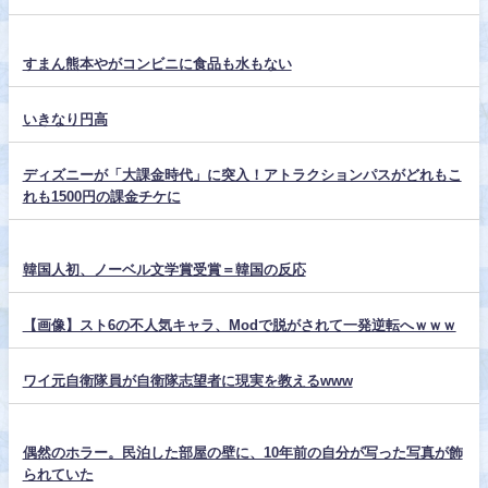
すまん熊本やがコンビニに食品も水もない
いきなり円高
ディズニーが「大課金時代」に突入！アトラクションパスがどれもこ
れも1500円の課金チケに
韓国人初、ノーベル文学賞受賞＝韓国の反応
【画像】スト6の不人気キャラ、Modで脱がされて一発逆転へｗｗｗ
ワイ元自衛隊員が自衛隊志望者に現実を教えるwww
偶然のホラー。民泊した部屋の壁に、10年前の自分が写った写真が飾
られていた