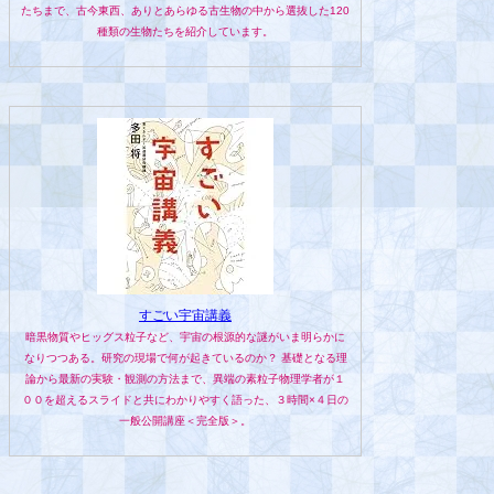
たちまで、古今東西、ありとあらゆる古生物の中から選抜した120
種類の生物たちを紹介しています。
すごい宇宙講義
暗黒物質やヒッグス粒子など、宇宙の根源的な謎がいま明らかに
なりつつある。研究の現場で何が起きているのか？ 基礎となる理
論から最新の実験・観測の方法まで、異端の素粒子物理学者が１
００を超えるスライドと共にわかりやすく語った、３時間×４日の
一般公開講座＜完全版＞。