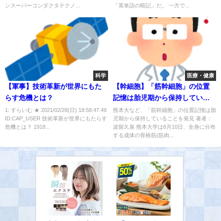
ンスーパーコンダクタテクノ...
「英単語の暗記」だ。 一方で...
科学
医療・健康
【軍事】技術革新が世界にもた
【幹細胞】「筋幹細胞」の位置
らす危機とは？
記憶は胎児期から保持してい
た！
1: すらいむ ★ 2021/02/28(日) 18:58:47.49
熊本大など、「筋幹細胞」の位置記憶は胎
ID:CAP_USER 技術革新が世界にもたらす
児期から保持していることを発見 著者：
危機とは？ 1918...
波留久泉 熊本大学は6月10日、全身に分布
する成体の骨格筋(筋肉...