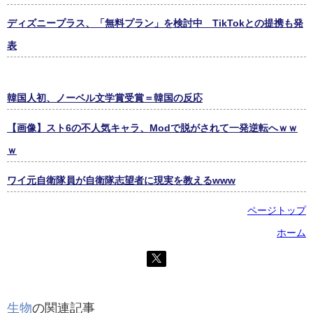
ディズニープラス、「無料プラン」を検討中 TikTokとの提携も発
表
韓国人初、ノーベル文学賞受賞＝韓国の反応
【画像】スト6の不人気キャラ、Modで脱がされて一発逆転へｗｗ
ｗ
ワイ元自衛隊員が自衛隊志望者に現実を教えるwww
ページトップ
ホーム
生物
の関連記事