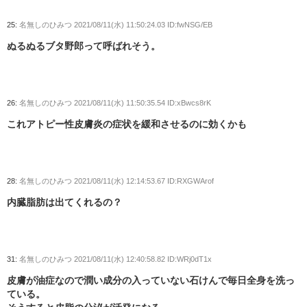
25:
名無しのひみつ
2021/08/11(水) 11:50:24.03 ID:fwNSG/EB
ぬるぬるブタ野郎って呼ばれそう。
26:
名無しのひみつ
2021/08/11(水) 11:50:35.54 ID:xBwcs8rK
これアトピー性皮膚炎の症状を緩和させるのに効くかも
28:
名無しのひみつ
2021/08/11(水) 12:14:53.67 ID:RXGWArof
内臓脂肪は出てくれるの？
31:
名無しのひみつ
2021/08/11(水) 12:40:58.82 ID:WRj0dT1x
皮膚が油症なので潤い成分の入っていない石けんで毎日全身を洗っ
ている。