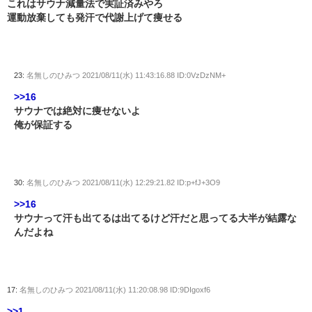
これはサウナ減量法で実証済みやろ
運動放棄しても発汗で代謝上げて痩せる
23:
名無しのひみつ
2021/08/11(水) 11:43:16.88 ID:0VzDzNM+
>>16
サウナでは絶対に痩せないよ
俺が保証する
30:
名無しのひみつ
2021/08/11(水) 12:29:21.82 ID:p+fJ+3O9
>>16
サウナって汗も出てるは出てるけど汗だと思ってる大半が結露な
んだよね
17:
名無しのひみつ
2021/08/11(水) 11:20:08.98 ID:9DIgoxf6
>>1