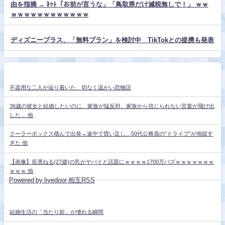
由を指摘 → ﾈｯﾄ「お前が言うな」「鳥取県だけ減税無しで！」 ｗｗ
ｗｗｗｗｗｗｗｗｗｗｗｗ
ディズニープラス、「無料プラン」を検討中 TikTokとの提携も発表
不器用な二人が辿り着いた、切なく温かい恋物語
36歳の彼女と結婚したいのに、家族が猛反対。家族から信じられない言葉が飛び出
した… 他
クーラーボックス積んで出発→途中で買い足し…50代公務員の“ドライブ”が地獄す
ぎた 他
【画像】長濱ねる(27歳)の乳がヤバイと話題にｗｗｗｗ1700万バズｗｗｗｗｗｗｗ
ｗｗｗ 他
Powered by livedoor 相互RSS
結婚生活の「当たり前」が壊れる瞬間