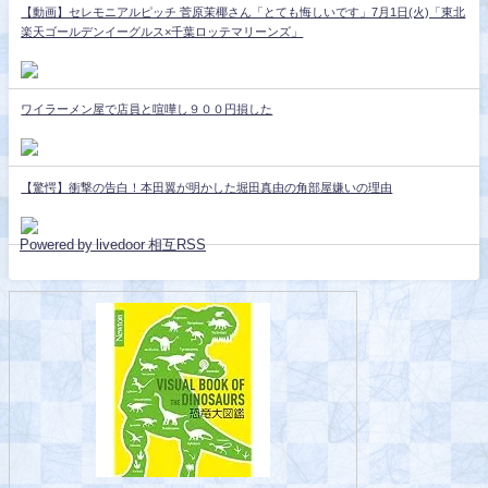
【動画】セレモニアルピッチ 菅原茉椰さん「とても悔しいです」7月1日(火)「東北
楽天ゴールデンイーグルス×千葉ロッテマリーンズ」
ワイラーメン屋で店員と喧嘩し９００円損した
【驚愕】衝撃の告白！本田翼が明かした堀田真由の角部屋嫌いの理由
Powered by livedoor 相互RSS