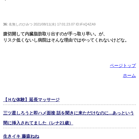
36:
名無しのひみつ
2021/08/11(水) 17:01:23.07 ID:iFnQ4ZA9
腹切開して内臓脂肪取り出すのが手っ取り早い。が、
リスク低くないし病院はそんな理由ではやってくれないけどな。
ページトップ
ホーム
【Ｈな体験】延長マッサージ
三ツ星しろうと即ハメ面接 話を聞きに来ただけなのに...あっという
間に挿入されてました（レナ21歳）
生きイキ 藤森ねね