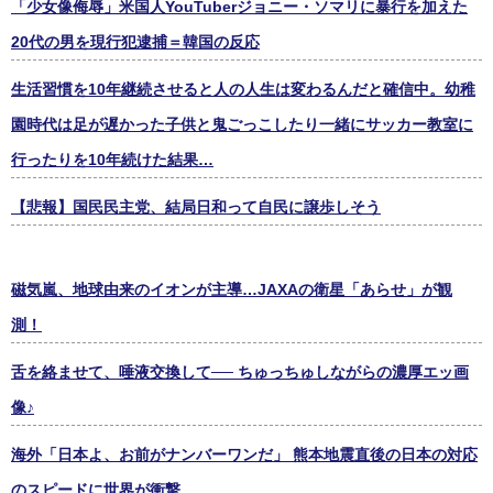
「少女像侮辱」米国人YouTuberジョニー・ソマリに暴行を加えた
20代の男を現行犯逮捕＝韓国の反応
生活習慣を10年継続させると人の人生は変わるんだと確信中。幼稚
園時代は足が遅かった子供と鬼ごっこしたり一緒にサッカー教室に
行ったりを10年続けた結果…
【悲報】国民民主党、結局日和って自民に譲歩しそう
磁気嵐、地球由来のイオンが主導…JAXAの衛星「あらせ」が観
測！
舌を絡ませて、唾液交換して── ちゅっちゅしながらの濃厚エッ画
像♪
海外「日本よ、お前がナンバーワンだ」 熊本地震直後の日本の対応
のスピードに世界が衝撃