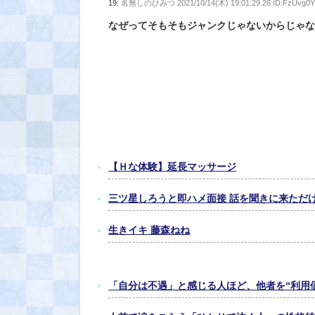
19:
名無しのひみつ
2021/10/14(木) 19:01:29.26 ID:FzUvg0Y
なぜってそもそもジャンクじゃないからじゃ
【Ｈな体験】延長マッサージ
三ツ星しろうと即ハメ面接 話を聞きに来ただけ
生きイキ 藤森ねね
「自分は不遇」と感じる人ほど、他者を“利用