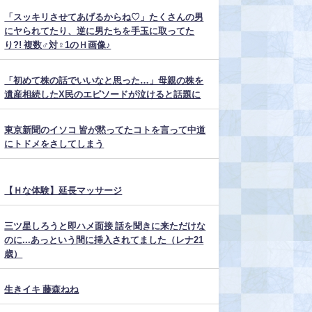
「スッキリさせてあげるからね♡」たくさんの男
にヤられてたり、逆に男たちを手玉に取ってた
り?! 複数♂対♀1のＨ画像♪
「初めて株の話でいいなと思った…」母親の株を
遺産相続したX民のエピソードが泣けると話題に
東京新聞のイソコ 皆が黙ってたコトを言って中道
にトドメをさしてしまう
【Ｈな体験】延長マッサージ
三ツ星しろうと即ハメ面接 話を聞きに来ただけな
のに...あっという間に挿入されてました（レナ21
歳）
生きイキ 藤森ねね