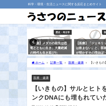
科学・環境・生活ニュースに関する反応まとめサイト
医療・健康
歴史・考古学
トドッグ１個、
【魚類】メダカの祖先は恐
【医療】「ジェネリ
３６分「縮小」
竜とともに生き、大量絶滅
は飲まない」と、医
の時代も生き延びた
が明かすその理由は
2021-08-25
2021-08-21
ホーム
記事一覧
医療・健康
【いきもの
いた
医療・健康
【いきもの】サルとヒト
ンクDNAにも埋もれてい