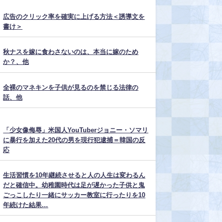
広告のクリック率を確実に上げる方法＜誘導文を
書け＞
秋ナスを嫁に食わさないのは、本当に嫁のため
か？、他
全裸のマネキンを子供が見るのを禁じる法律の
話、他
「少女像侮辱」米国人YouTuberジョニー・ソマリ
に暴行を加えた20代の男を現行犯逮捕＝韓国の反
応
生活習慣を10年継続させると人の人生は変わるん
だと確信中。幼稚園時代は足が遅かった子供と鬼
ごっこしたり一緒にサッカー教室に行ったりを10
年続けた結果…