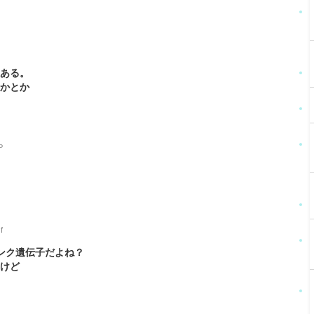
もある。
とかとか
P
f
ャンク遺伝子だよね？
うけど