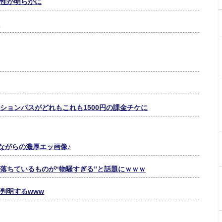
特性が明らかに
？
ションパスがどれもこれも1500円の課金チケに
ながらの濃厚エッ画像♪
落ちているものが“物騒すぎる”と話題にｗｗｗ
判明するwww