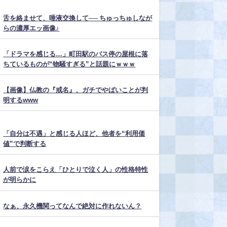
舌を絡ませて、唾液交換して── ちゅっちゅしなが
らの濃厚エッ画像♪
「ドラマを感じる…」町田駅のバス停の屋根に落
ちているものが“物騒すぎる”と話題にｗｗｗ
【画像】仏教の『戒名』、ガチでやばいことが判
明するwww
「自分は不遇」と感じる人ほど、他者を“利用価
値”で判断する
人前で涙をこらえ「ひとりで泣く人」の性格特性
が明らかに
なぁ、永久機関ってなんで絶対に作れないん？