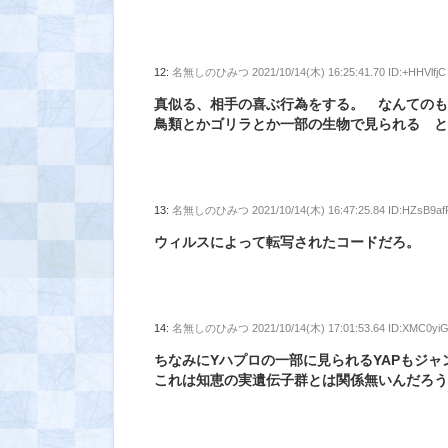
12:
名無しのひみつ
2021/10/14(木) 16:25:41.70 ID:+HHVlfjC
真似る、相手の喜ぶ行為をする。 なんての
鳥類とかゴリラとか一部の生物で見られる 
13:
名無しのひみつ
2021/10/14(木) 16:47:25.84 ID:HZsB9af
ウィルスによって転写されたコードだろ。
14:
名無しのひみつ
2021/10/14(木) 17:01:53.64 ID:XMC0yiG
ちなみにYハプロの一部に見られるYAPもジ
これは知恵の実遺伝子群とは関係無いんだろ