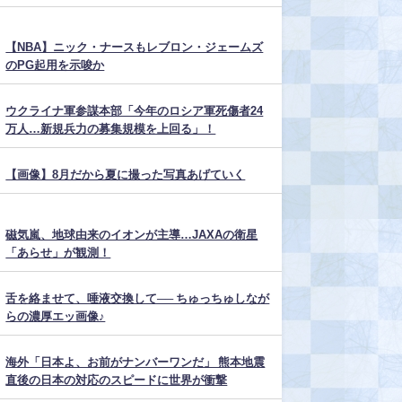
【NBA】ニック・ナースもレブロン・ジェームズ
のPG起用を示唆か
ウクライナ軍参謀本部「今年のロシア軍死傷者24
万人…新規兵力の募集規模を上回る」！
【画像】8月だから夏に撮った写真あげていく
磁気嵐、地球由来のイオンが主導…JAXAの衛星
「あらせ」が観測！
舌を絡ませて、唾液交換して── ちゅっちゅしなが
らの濃厚エッ画像♪
海外「日本よ、お前がナンバーワンだ」 熊本地震
直後の日本の対応のスピードに世界が衝撃