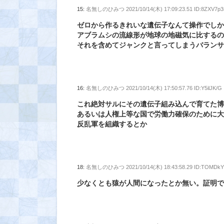
15:
名無しのひみつ
2021/10/14(木) 17:09:23.51 ID:8ZXV7p3
ゼロから作るきれいな遺伝子なんて操作でし
アブラムシの流線形が地球の地磁気に比する
それを含めてジャンクと言ってしまうバラン
16:
名無しのひみつ
2021/10/14(木) 17:50:57.76 ID:Y5ilJK/G
これ絶対サルにその遺伝子組み込んで育てた
あるいは人権上等な国で労働力確保のために
反乱軍を組織するとか
18:
名無しのひみつ
2021/10/14(木) 18:43:58.29 ID:TOMDk
少なくとも猿が人間になったとか無い。証明