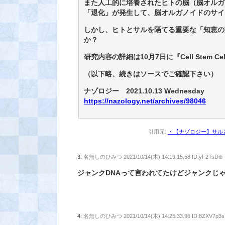
また人工的に培養されたヒトの脳（脳オルガノ
「退化」が発生して、脳オルガノイドのサイ
しかし、ヒトとサルを隔てる重要な「知恵の
か？
研究内容の詳細は10月7日に『Cell Stem 
（以下略、続きはソースでご確認下さい）
ナゾロジー 2021.10.13 Wednesday
https://nazology.net/archives/98046
引用元:
・【ナゾロジー】サルと
3:
名無しのひみつ
2021/10/14(木) 14:19:15.58 ID:yF2TsDib
ジャンクDNAって言われてたけどジャンクじ
4:
名無しのひみつ
2021/10/14(木) 14:25:33.96 ID:8ZXV7p3s