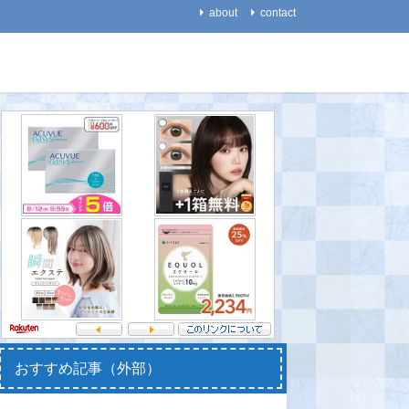
about
contact
医療・健康
数学
【代替医療】一流のスポー
【円周率】62兆8000億桁計
【科学史
ツ選手が、非科学的な代替
算 ＝世界記録更新＝
作ったは
医療にハマりやすいのはな
熱病で亡
2021-08-23
ぜか？
2021-08-
2021-08-31
おすすめ記事（外部）