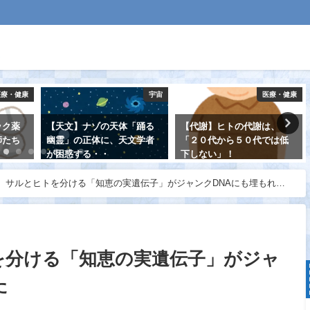
医療・健康
宇宙
医療・健康
ック薬
【天文】ナゾの天体「踊る
【代謝】ヒトの代謝は、
師たち
幽霊」の正体に、天文学者
「２０代から５０代では低
・・
が困惑する・・
下しない」！
2021-08-22
2021-08-28
】サルとヒトを分ける「知恵の実遺伝子」がジャンクDNAにも埋もれて
を分ける「知恵の実遺伝子」がジャ
た