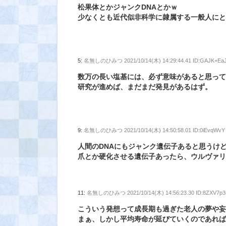
松果体とかジャンクDNAとかｗ
少なくとも近代似非科学に隷属する一般人に
5:
名無しのひみつ
2021/10/14(木) 14:29:44.41 ID:GAJK+Ea
数万の長い塩基には、必ず意味があると思っ
研究が進めば、まだまだ発見があるはず。
9:
名無しのひみつ
2021/10/14(木) 14:50:58.01 ID:0iEvqWvY
人間のDNAにもジャンク遺伝子あると思うけ
爪とか硬化させる遺伝子あったら、ウルヴァ
11:
名無しのひみつ
2021/10/14(木) 14:56:23.30 ID:8ZXV7p3
こういう発想って成長期も過ぎた老人の夢や
まぁ、しかし平均寿命が延びていくのであれ