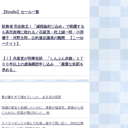
【Kindle】セール一覧
財務省 完全敗北！「減税論封じ込め」で暗躍する
も高市政権に敗れる／石破茂・村上誠一郎・小渕
優子・河野太郎…公約違反議員の醜態 【こーゆ
ーナイト】
【！】共産党が刑事告訴 「しんぶん赤旗」１７
００件以上の虚偽購読申し込み 「厳重な処罰を
求める」
妻が嫌すぎて壊れていった、ある夫の現実
36歳の彼女と結婚したいのに、家族が猛反対。家族から信
じられない言葉が飛び出した… 他
クーラーボックス積んで出発→途中で買い足し…50代公務