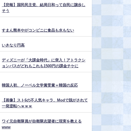
【悲報】国民民主党、結局日和って自民に譲歩し
そう
すまん熊本やがコンビニに食品も水もない
いきなり円高
ディズニーが「大課金時代」に突入！アトラクシ
ョンパスがどれもこれも1500円の課金チケに
韓国人初、ノーベル文学賞受賞＝韓国の反応
【画像】スト6の不人気キャラ、Modで脱がされて
一発逆転へｗｗｗ
ワイ元自衛隊員が自衛隊志望者に現実を教える
www