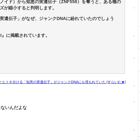
イド）から知恵の実遺伝子（ZNF558）を奪うと、ある種の
ズが縮小すると判明します。
実遺伝子」がなぜ、ジャンクDNAに紛れていたのでしょう
Cell』に掲載されています。
ヒトを分ける「知恵の実遺伝子」がジャンクDNAにも埋もれていた [すらいむ★]
ゃないんだよな