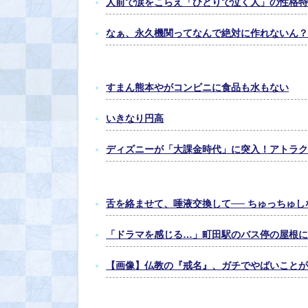
人前で涙をこらえ「ひとりで泣く人」の性格
なぁ、永久機関ってなんで絶対に作れないん
すまん熊本やがコンビニに食品も水もない
いきなり円高
ディズニーが「大課金時代」に突入！アトラク
舌を絡ませて、唾液交換して── ちゅっちゅし
「ドラマを感じる…」町田駅のバス停の屋根に
【画像】仏教の『戒名』、ガチでやばいことが