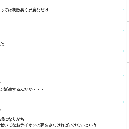
とっては胡散臭く邪魔なだけ
J
てた。
ど
リン誕生するんだが・・・
s
妄想になりがち
ば老いてなおライオンの夢をみなければいけないという