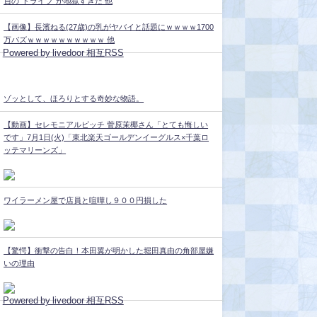
員の“ドライブ”が地獄すぎた 他
【画像】長濱ねる(27歳)の乳がヤバイと話題にｗｗｗｗ1700
万バズｗｗｗｗｗｗｗｗｗｗ 他
Powered by livedoor 相互RSS
ゾッとして、ほろりとする奇妙な物語。
【動画】セレモニアルピッチ 菅原茉椰さん「とても悔しい
です」7月1日(火)「東北楽天ゴールデンイーグルス×千葉ロ
ッテマリーンズ」
ワイラーメン屋で店員と喧嘩し９００円損した
【驚愕】衝撃の告白！本田翼が明かした堀田真由の角部屋嫌
いの理由
Powered by livedoor 相互RSS