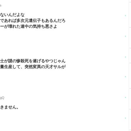
s
かないんだよな
のであれば多次元遺伝子もあるんだろ
サーが壊れた連中の気持ち悪さよ
博士が謎の惨殺死を遂げるやつじゃん
大量生産して、突然変異の天才サルが
YgQ
できません。