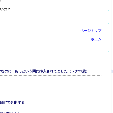
/
ないの？
ページトップ
ホーム
なのに...あっという間に挿入されてました（レナ21歳）
価値”で判断する