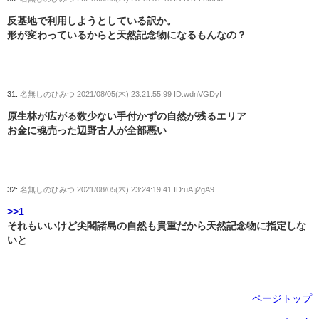
反基地で利用しようとしている訳か。
形が変わっているからと天然記念物になるもんなの？
31:
名無しのひみつ
2021/08/05(木) 23:21:55.99 ID:wdnVGDyI
原生林が広がる数少ない手付かずの自然が残るエリア
お金に魂売った辺野古人が全部悪い
32:
名無しのひみつ
2021/08/05(木) 23:24:19.41 ID:uAIj2gA9
>>1
それもいいけど尖閣諸島の自然も貴重だから天然記念物に指定しな
いと
ページトップ