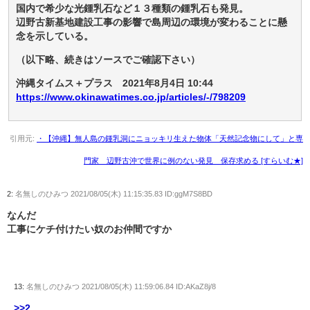
国内で希少な光鍾乳石など１３種類の鍾乳石も発見。
辺野古新基地建設工事の影響で島周辺の環境が変わることに懸
念を示している。
（以下略、続きはソースでご確認下さい）
沖縄タイムス＋プラス 2021年8月4日 10:44
https://www.okinawatimes.co.jp/articles/-/798209
引用元:
・【沖縄】無人島の鍾乳洞にニョッキリ生えた物体「天然記念物にして」と専
門家 辺野古沖で世界に例のない発見 保存求める [すらいむ★]
2:
名無しのひみつ
2021/08/05(木) 11:15:35.83 ID:ggM7S8BD
なんだ
工事にケチ付けたい奴のお仲間ですか
13:
名無しのひみつ
2021/08/05(木) 11:59:06.84 ID:AKaZ8j/8
>>2