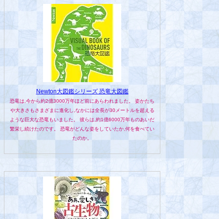
Newton大図鑑シリーズ 恐竜大図鑑
恐竜は,今から約2億3000万年ほど前にあらわれました。 姿かたち
や大きさもさまざまに進化し,なかには全長が30メートルを超える
ような巨大な恐竜もいました。 彼らは,約1億6000万年ものあいだ
繁栄し続けたのです。 恐竜がどんな姿をしていたか,何を食べてい
たのか。