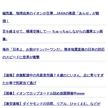
磁気嵐、地球由来のイオンが主導…JAXAの衛星「あらせ」が観
測！
舌を絡ませて、唾液交換して── ちゅっちゅしながらの濃厚エッ画
像♪
海外「日本よ、お前がナンバーワンだ」 熊本地震直後の日本の対応
のスピードに世界が衝撃
【速報】赤旗配達中の共産党市議７８歳のじいさん、左に寄りすぎ
たか車で民家当て逃げ
【画像】イオンでカップヌードル詰め放題開催中www
【激安速報】ダイヤモンドの功罪、リアル、ひゃくえむ。などが