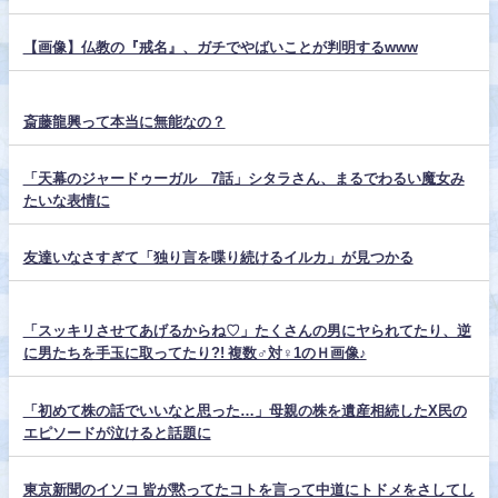
【画像】仏教の『戒名』、ガチでやばいことが判明するwww
斎藤龍興って本当に無能なの？
「天幕のジャードゥーガル 7話」シタラさん、まるでわるい魔女み
たいな表情に
友達いなさすぎて「独り言を喋り続けるイルカ」が見つかる
「スッキリさせてあげるからね♡」たくさんの男にヤられてたり、逆
に男たちを手玉に取ってたり?! 複数♂対♀1のＨ画像♪
「初めて株の話でいいなと思った…」母親の株を遺産相続したX民の
エピソードが泣けると話題に
東京新聞のイソコ 皆が黙ってたコトを言って中道にトドメをさしてし