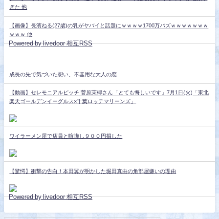
ぎた 他
【画像】長濱ねる(27歳)の乳がヤバイと話題にｗｗｗｗ1700万バズｗｗｗｗｗｗｗ
ｗｗｗ 他
Powered by livedoor 相互RSS
成長の先で気づいた想い、不器用な大人の恋
【動画】セレモニアルピッチ 菅原茉椰さん「とても悔しいです」7月1日(火)「東北
楽天ゴールデンイーグルス×千葉ロッテマリーンズ」
ワイラーメン屋で店員と喧嘩し９００円損した
【驚愕】衝撃の告白！本田翼が明かした堀田真由の角部屋嫌いの理由
Powered by livedoor 相互RSS