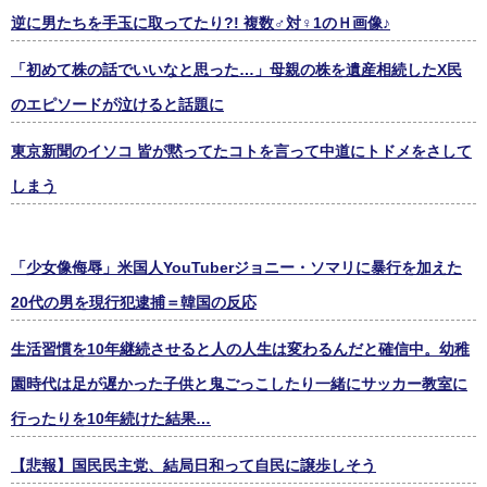
逆に男たちを手玉に取ってたり?! 複数♂対♀1のＨ画像♪
「初めて株の話でいいなと思った…」母親の株を遺産相続したX民
のエピソードが泣けると話題に
東京新聞のイソコ 皆が黙ってたコトを言って中道にトドメをさして
しまう
「少女像侮辱」米国人YouTuberジョニー・ソマリに暴行を加えた
20代の男を現行犯逮捕＝韓国の反応
生活習慣を10年継続させると人の人生は変わるんだと確信中。幼稚
園時代は足が遅かった子供と鬼ごっこしたり一緒にサッカー教室に
行ったりを10年続けた結果…
【悲報】国民民主党、結局日和って自民に譲歩しそう