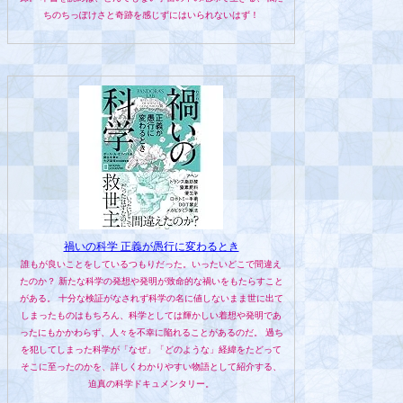
ちのちっぽけさと奇跡を感じずにはいられないはず！
禍いの科学 正義が愚行に変わるとき
誰もが良いことをしているつもりだった。いったいどこで間違え
たのか？ 新たな科学の発想や発明が致命的な禍いをもたらすこと
がある。 十分な検証がなされず科学の名に値しないまま世に出て
しまったものはもちろん、科学としては輝かしい着想や発明であ
ったにもかかわらず、人々を不幸に陥れることがあるのだ。 過ち
を犯してしまった科学が「なぜ」「どのような」経緯をたどって
そこに至ったのかを、詳しくわかりやすい物語として紹介する、
迫真の科学ドキュメンタリー。