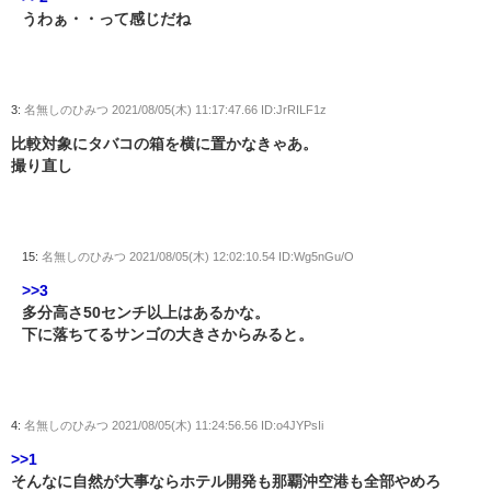
うわぁ・・って感じだね
3:
名無しのひみつ
2021/08/05(木) 11:17:47.66 ID:JrRILF1z
比較対象にタバコの箱を横に置かなきゃあ。
撮り直し
15:
名無しのひみつ
2021/08/05(木) 12:02:10.54 ID:Wg5nGu/O
>>3
多分高さ50センチ以上はあるかな。
下に落ちてるサンゴの大きさからみると。
4:
名無しのひみつ
2021/08/05(木) 11:24:56.56 ID:o4JYPsIi
>>1
そんなに自然が大事ならホテル開発も那覇沖空港も全部やめろ