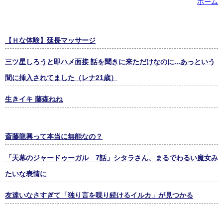
ホーム
【Ｈな体験】延長マッサージ
三ツ星しろうと即ハメ面接 話を聞きに来ただけなのに...あっという
間に挿入されてました（レナ21歳）
生きイキ 藤森ねね
斎藤龍興って本当に無能なの？
「天幕のジャードゥーガル 7話」シタラさん、まるでわるい魔女み
たいな表情に
友達いなさすぎて「独り言を喋り続けるイルカ」が見つかる