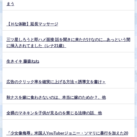
まう
【Ｈな体験】延長マッサージ
三ツ星しろうと即ハメ面接 話を聞きに来ただけなのに...あっという間
に挿入されてました（レナ21歳）
生きイキ 藤森ねね
広告のクリック率を確実に上げる方法＜誘導文を書け＞
秋ナスを嫁に食わさないのは、本当に嫁のためか？、他
全裸のマネキンを子供が見るのを禁じる法律の話、他
「少女像侮辱」米国人YouTuberジョニー・ソマリに暴行を加えた20