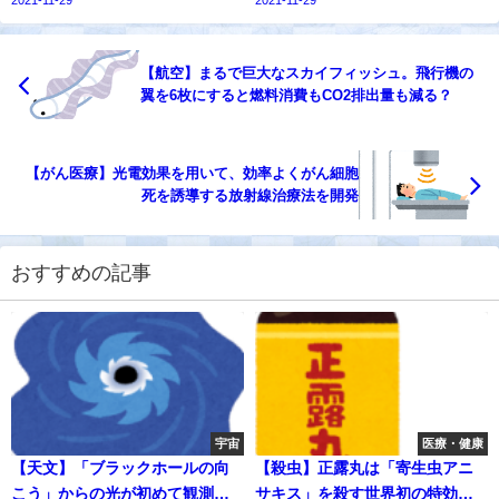
2021-11-29
2021-11-29
【航空】まるで巨大なスカイフィッシュ。飛行機の
翼を6枚にすると燃料消費もCO2排出量も減る？
【がん医療】光電効果を用いて、効率よくがん細胞
死を誘導する放射線治療法を開発
おすすめの記事
宇宙
医療・健康
【天文】「ブラックホールの向
【殺虫】正露丸は「寄生虫アニ
こう」からの光が初めて観測さ
サキス」を殺す世界初の特効薬