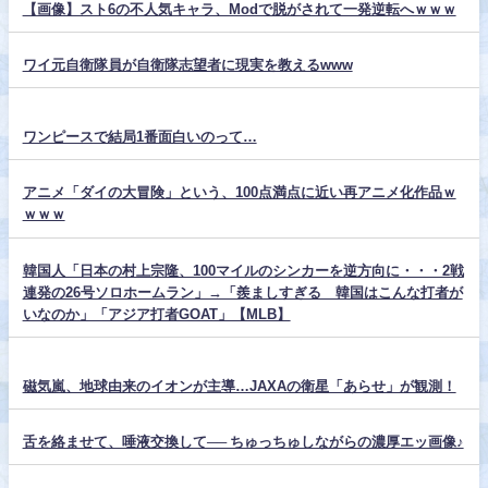
【画像】スト6の不人気キャラ、Modで脱がされて一発逆転へｗｗｗ
ワイ元自衛隊員が自衛隊志望者に現実を教えるwww
ワンピースで結局1番面白いのって…
アニメ「ダイの大冒険」という、100点満点に近い再アニメ化作品ｗ
ｗｗｗ
韓国人「日本の村上宗隆、100マイルのシンカーを逆方向に・・・2戦
連発の26号ソロホームラン」→「羨ましすぎる 韓国はこんな打者が
いなのか」「アジア打者GOAT」【MLB】
磁気嵐、地球由来のイオンが主導…JAXAの衛星「あらせ」が観測！
舌を絡ませて、唾液交換して── ちゅっちゅしながらの濃厚エッ画像♪