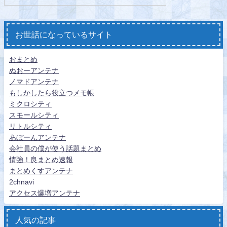
お世話になっているサイト
おまとめ
ぬおーアンテナ
ノマドアンテナ
もしかしたら役立つメモ帳
ミクロシティ
スモールシティ
リトルシティ
あぼーんアンテナ
会社員の僕が使う話題まとめ
情強！良まとめ速報
まとめくすアンテナ
2chnavi
アクセス爆増アンテナ
人気の記事