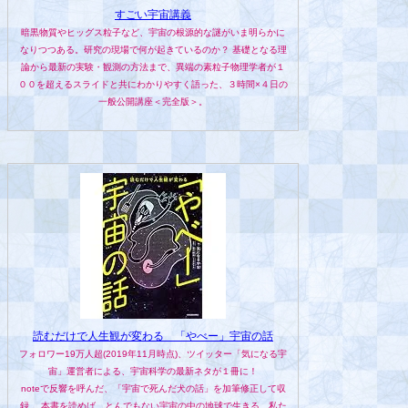
すごい宇宙講義
暗黒物質やヒッグス粒子など、宇宙の根源的な謎がいま明らかに
なりつつある。研究の現場で何が起きているのか？ 基礎となる理
論から最新の実験・観測の方法まで、異端の素粒子物理学者が１
００を超えるスライドと共にわかりやすく語った、３時間×４日の
一般公開講座＜完全版＞。
読むだけで人生観が変わる 「やべー」宇宙の話
フォロワー19万人超(2019年11月時点)、ツイッター「気になる宇
宙」運営者による、宇宙科学の最新ネタが１冊に！
noteで反響を呼んだ、「宇宙で死んだ犬の話」を加筆修正して収
録。 本書を読めば、とんでもない宇宙の中の地球で生きる、私た