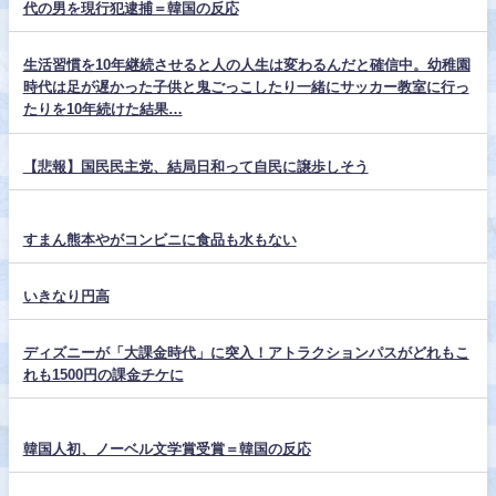
代の男を現行犯逮捕＝韓国の反応
生活習慣を10年継続させると人の人生は変わるんだと確信中。幼稚園
時代は足が遅かった子供と鬼ごっこしたり一緒にサッカー教室に行っ
たりを10年続けた結果…
【悲報】国民民主党、結局日和って自民に譲歩しそう
すまん熊本やがコンビニに食品も水もない
いきなり円高
ディズニーが「大課金時代」に突入！アトラクションパスがどれもこ
れも1500円の課金チケに
韓国人初、ノーベル文学賞受賞＝韓国の反応