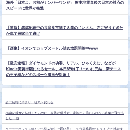
海外「日本よ、お前がナンバーワンだ」 熊本地震直後の日本の対応の
スピードに世界が衝撃
【速報】赤旗配達中の共産党市議７８歳のじいさん、左に寄りすぎた
か車で民家当て逃げ
【画像】イオンでカップヌードル詰め放題開催中www
【激安速報】ダイヤモンドの功罪、リアル、ひゃくえむ。などが
Kindle実質半額になるセール、本日8/9終了！ついに完結、新テニス
の王子様などのスポーツ漫画が対象！
恋は疑惑に染まり、狂気へ変わる
36歳の彼女と結婚したいのに、家族が猛反対。家族から信じられない言葉が飛び出
した… 他
クーラーボックス積んで出発→途中で買い足し…50代公務員の“ドライブ”が地獄す