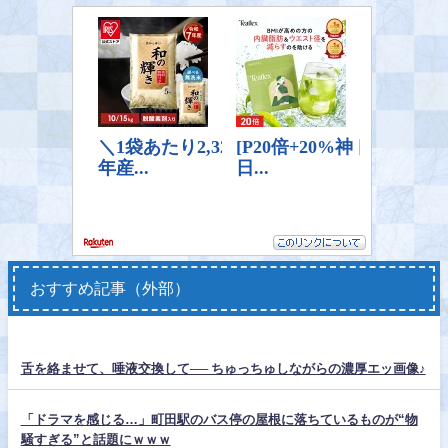
おすすめ記事（外部）
舌を絡ませて、唾液交換して── ちゅっちゅしながらの濃厚エッ画像♪
「ドラマを感じる…」町田駅のバス停の屋根に落ちているものが“物
騒すぎる”と話題にｗｗｗ