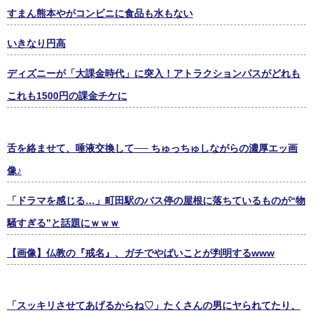
すまん熊本やがコンビニに食品も水もない
いきなり円高
ディズニーが「大課金時代」に突入！アトラクションパスがどれも
これも1500円の課金チケに
舌を絡ませて、唾液交換して── ちゅっちゅしながらの濃厚エッ画
像♪
「ドラマを感じる…」町田駅のバス停の屋根に落ちているものが“物
騒すぎる”と話題にｗｗｗ
【画像】仏教の『戒名』、ガチでやばいことが判明するwww
「スッキリさせてあげるからね♡」たくさんの男にヤられてたり、