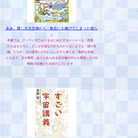
ああ、愛しき古生物たち - 無念にも滅びてしまった彼ら
-
本書では、ティラノサウルスをはじめとするメジャーな「恐竜」
たちはもちろん、どこが正面なのかもわからないような「謎の生
物」たちや、その造形にかわいらしさすら感じる「奇妙な生物」
たちまで、古今東西、ありとあらゆる古生物の中から選抜した120
種類の生物たちを紹介しています。