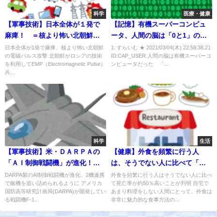
科学
医療・健康
【軍事技術】日本全体が１発で
【記憶】有機スーパーコンピュ
麻痺！ ＝核より怖い北朝鮮の
ータ、人間の脳は「0と1」の世
電磁パルス攻撃＝
界だった！！
日本全体が1発で麻痺、核より怖い北朝鮮
1: すらいむ ★ 2021/03/04(木) 22:58:38.21
の電磁パルス攻撃 北朝鮮がロシアの技術
ID:CAP_USER 人間の脳は有機スーパーコ
を利用してEMP（Electromagnetic Pulse）
ンピュータだった 「...
兵...
科学
生活
【軍事技術】米・ＤＡＲＰＡの
【健康】外食を頻繁に行う人
「ＡＩ制御戦闘機」が進化！２
は、そうでない人に比べて「死
機連携で「敵機」を追い詰め
亡率が約５０％高い」！？
DARPA製のAI制御戦闘機が進化、2機連携
外食を頻繁に行う人はそうでない人に比べ
で敵機を追い詰められるように アメリカ
て死亡率が約50％高いことが判明 自宅で
る！！
国防高等研究計画局(DARPA)が開発してい
あまり料理をしない人間にとって、外食は
る戦闘機F-1...
非常に魅力的な食事方法の...