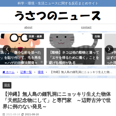
科学・環境・生活ニュースに関する反応まとめサイト
about
contact
生物
医療・健康
【動物】ネコは他の動物と違って
【科学史】「ワクチン」を作った
「エサを得るために働く」ことを
はずの野口英世が黄熱病で亡くな
避ける傾向がある
った理由
2021-08-20
2021-08-20
ホーム
記事一覧
環境
【沖縄】無人島の鍾乳洞にニョッキリ生えた物体
「天然記念物にして」と専門家 ～辺野古沖で世界に例のない発見～
環境
【沖縄】無人島の鍾乳洞にニョッキリ生えた物体
「天然記念物にして」と専門家 ～辺野古沖で世
界に例のない発見～
2021-08-16
2021-08-16