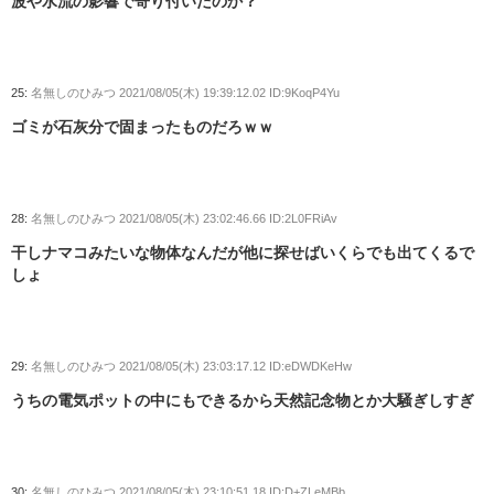
波や水流の影響で寄り付いたのか？
25:
名無しのひみつ
2021/08/05(木) 19:39:12.02 ID:9KoqP4Yu
ゴミが石灰分で固まったものだろｗｗ
28:
名無しのひみつ
2021/08/05(木) 23:02:46.66 ID:2L0FRiAv
干しナマコみたいな物体なんだが他に探せばいくらでも出てくるで
しょ
29:
名無しのひみつ
2021/08/05(木) 23:03:17.12 ID:eDWDKeHw
うちの電気ポットの中にもできるから天然記念物とか大騒ぎしすぎ
30:
名無しのひみつ
2021/08/05(木) 23:10:51.18 ID:D+ZLeMBb