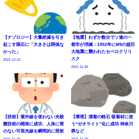
【ナゾロジー】大量絶滅を引き
【地震】わずか数分でソ連の一
起こす隕石に「大きさは関係な
都市が消滅：1952年にM9の超巨
かった」
大地震に襲われたセベロクリリ
スク
2021-12-22
2021-11-30
【技術】紫外線を使わない光殺
【環境】漂着の軽石 吸着材に使
菌技術の開発に成功、人体に害
う“ゼオライト”化に成功 神奈川
のない可視光線を瞬間的に照射
県など