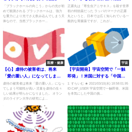
れる！
だった！
「ブラックホールの向こう」からの光が初
正露丸は「寄生虫アニサキス」を殺す世界
めて観測される ブラックホールは、強力
初の特効薬だった ラッパのマークの正露
な重力により光でさえ飲み込んでしまう天
丸というと、日本では広く知られている一
体なので、当然ブラックホー...
般的な胃腸薬ですが、これが...
医療・健康
宇宙
【心】虐待の被害者は、将来
【宇宙開発】宇宙空間で「一触
「愛の重い人」になってしま
即発」！米国に対する「中国の
う？
挑発行為」、日本の役割は・・
虐待の被害者は将来「愛の重い人」になっ
1: すらいむ ★ 2021/03/10(水) 18:58:01.95
てしまう可能性が高い 児童を虐待の生々
ID:CAP_USER 宇宙空間で一触即発、米国
しい結果が明らかになりました。 オラン
を本気にした中国の挑...
ダのライデン大学の研究によ...