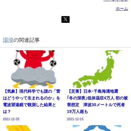
ホーム
環境
の関連記事
【気象】現代科学でも謎の「雷
【災害】日本･千島海溝地震
はどうやって生まれるのか」を
｢冬の深夜｣低体温症4万人 初の被
電波望遠鏡で観測した結果と
害想定 津波30メートルで死者
は？
19万人超も
2021-12-25
2021-12-23