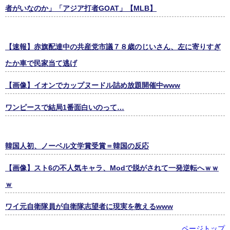
者がいなのか」「アジア打者GOAT」【MLB】
【速報】赤旗配達中の共産党市議７８歳のじいさん、左に寄りすぎ
たか車で民家当て逃げ
【画像】イオンでカップヌードル詰め放題開催中www
ワンピースで結局1番面白いのって…
韓国人初、ノーベル文学賞受賞＝韓国の反応
【画像】スト6の不人気キャラ、Modで脱がされて一発逆転へｗｗ
ｗ
ワイ元自衛隊員が自衛隊志望者に現実を教えるwww
ページトップ