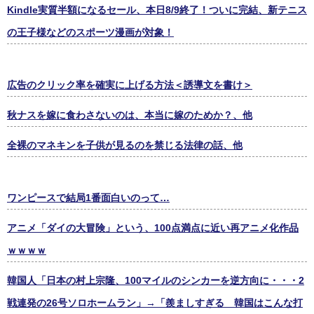
Kindle実質半額になるセール、本日8/9終了！ついに完結、新テニス
の王子様などのスポーツ漫画が対象！
広告のクリック率を確実に上げる方法＜誘導文を書け＞
秋ナスを嫁に食わさないのは、本当に嫁のためか？、他
全裸のマネキンを子供が見るのを禁じる法律の話、他
ワンピースで結局1番面白いのって…
アニメ「ダイの大冒険」という、100点満点に近い再アニメ化作品
ｗｗｗｗ
韓国人「日本の村上宗隆、100マイルのシンカーを逆方向に・・・2
戦連発の26号ソロホームラン」→「羨ましすぎる 韓国はこんな打