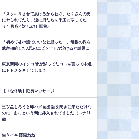
「スッキリさせてあげるからね♡」たくさんの男
にヤられてたり、逆に男たちを手玉に取ってた
り?! 複数♂対♀1のＨ画像♪
「初めて株の話でいいなと思った…」母親の株を
遺産相続したX民のエピソードが泣けると話題に
東京新聞のイソコ 皆が黙ってたコトを言って中道
にトドメをさしてしまう
【Ｈな体験】延長マッサージ
三ツ星しろうと即ハメ面接 話を聞きに来ただけな
のに...あっという間に挿入されてました（レナ21
歳）
生きイキ 藤森ねね