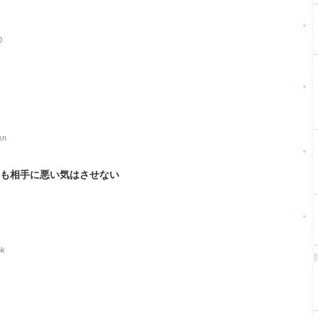
0
xn
ても相手に悪い気はさせない
bk