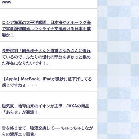
www
ロシア海軍の太平洋艦隊、日本海やオホーツク海
で軍事演習開始…ウクライナ支援続ける日本を威
嚇か！
長野桃羽「嗣永桃子さんと道重さゆみさんに憧れ
ているので、ふたりの憧れの部分をぎゅっと集め
た存在になりたいです！」
【Apple】MacBook、iPadが微妙に値下げしてる
感じですねぇ・・・
磁気嵐、地球由来のイオンが主導…JAXAの衛星
「あらせ」が観測！
舌を絡ませて、唾液交換して── ちゅっちゅしなが
らの濃厚エッ画像♪