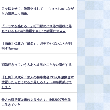
舌を絡ませて、唾液交換して── ちゅっちゅしなが
らの濃厚エッ画像♪
「ドラマを感じる…」町田駅のバス停の屋根に落
ちているものが“物騒すぎる”と話題にｗｗｗ
【画像】仏教の『戒名』、ガチでやばいことが判
明するwww
劉備好きっていう人あんま見たことない気がする
【狂気】米政府「黒人の梅毒患者399人を治療せず
放置したらどうなるか見たろ！」→40年間続けて
しまう
最古の頭足類は米粒より小さく、5億2000万年前
に生きていた