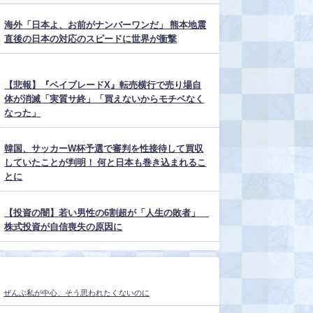
海外「日本よ、お前がナンバーワンだ」 熊本地震
直後の日本の対応のスピードに世界が衝撃
【悲報】『ベイブレードX』転売横行で売り場自
体が消滅「実質サ終」「買えないからモチベなく
なった」
韓国、サッカーW杯予選で審判を性接待して買収
していたことが判明！ 何と日本も巻き込まれるこ
とに
【投資の闇】若い男性の6割超が「人生の敗者」
株式投資が自信喪失の原因に
ぜんぶ私が中心、そう思われたくないのに