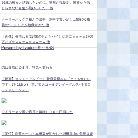
36歳の彼女と結婚したいのに、家族が猛反対。家族から信
じられない言葉が飛び出した… 他
クーラーボックス積んで出発→途中で買い足し…50代公務
員の“ドライブ”が地獄すぎた 他
【画像】長濱ねる(27歳)の乳がヤバイと話題にｗｗｗｗ1700
万バズｗｗｗｗｗｗｗｗｗｗ 他
Powered by livedoor 相互RSS
恋は疑惑に染まり、狂気へ変わる
【動画】セレモニアルピッチ 菅原茉椰さん「とても悔しい
です」7月1日(火)「東北楽天ゴールデンイーグルス×千葉ロ
ッテマリーンズ」
ワイラーメン屋で店員と喧嘩し９００円損した
【驚愕】衝撃の告白！本田翼が明かした堀田真由の角部屋嫌