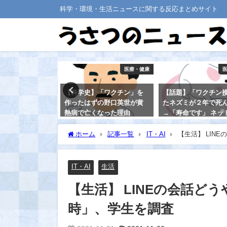
科学・環境・生活ニュースに関する反応まとめサイト
医療・健康
医療・健康
「ワクチン」を
【話題】「ワクチン接種し
【睡眠】脳は、レム
の野口英世が黄
たネズミが２年で死んだ」
にリフレッシュして
なった理由
→「寿命です」 ネットのデ
た！ ～レム睡眠が
マばっさり否定、小金井市
と認知症リスクが高
のサイトが“攻めてる”と話
～
ホーム
記事一覧
IT・AI
【生活】 LIN
題に！
2021-08-30
2021-08-20
IT・AI
生活
【生活】 LINEの会話
時」、学生を調査