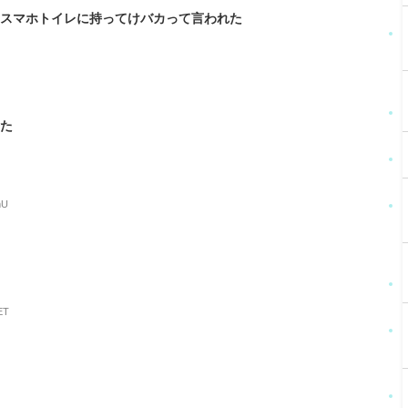
らスマホトイレに持ってけバカって言われた
k
居た
mU
ET
る