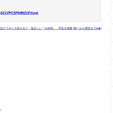
CB421VPC5PIHB01P.html
の会話どうやって終える？ 悩ましい「やめ時」、学生を調査 [朝一から閉店までφ★]
3