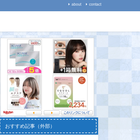
about
contact
医療・健康
生活
【代替医療】一流のスポー
【能力】外国語の学習で音
【食】ホ
ツ選手が、非科学的な代替
楽力が向上する！～「共通
健康寿命
医療にハマりやすいのはな
の脳回路」で互いに影響し
2021-08-
ぜか？
あう～
2021-08-31
2021-08-14
おすすめ記事（外部）