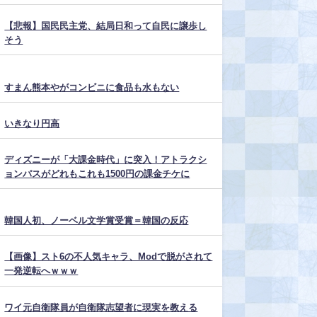
【悲報】国民民主党、結局日和って自民に譲歩し
そう
すまん熊本やがコンビニに食品も水もない
いきなり円高
ディズニーが「大課金時代」に突入！アトラクシ
ョンパスがどれもこれも1500円の課金チケに
韓国人初、ノーベル文学賞受賞＝韓国の反応
【画像】スト6の不人気キャラ、Modで脱がされて
一発逆転へｗｗｗ
ワイ元自衛隊員が自衛隊志望者に現実を教える