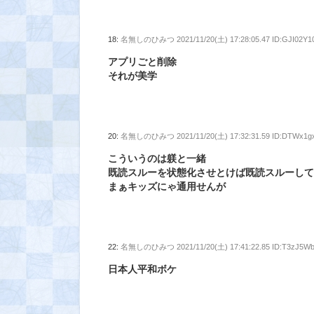
18:
名無しのひみつ
2021/11/20(土) 17:28:05.47 ID:GJI02Y1
アプリごと削除
それが美学
20:
名無しのひみつ
2021/11/20(土) 17:32:31.59 ID:DTWx1g
こういうのは躾と一緒
既読スルーを状態化させとけば既読スルーし
まぁキッズにゃ通用せんが
22:
名無しのひみつ
2021/11/20(土) 17:41:22.85 ID:T3zJ5W
日本人平和ボケ