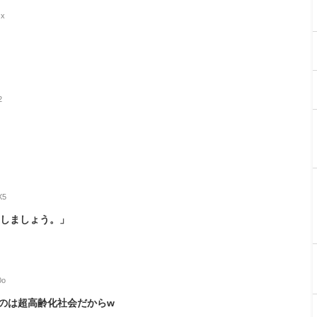
Ox
2
X5
にしましょう。」
0o
いのは超高齢化社会だからw