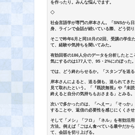
を作ったり。みんな悩んでます。
◇
社会言語学が専門の岸本さん。「SNSから
身、ラインで会話が続いている際、どう切り
そこで昨年6月と同10月の2回、受講の学
て、経験や気持ちを聞いてみた。
有効回答の186人分のデータを分析したと
気にするのは177人で、95・2%にのぼった
では、どう終わらせるか。「スタンプを送る
岸本さんによると、送る側も、送られてきた
見て取れたという。「『既読無視』や『未読
終えると自分の気持ちもおさまる」とみる。
次いで多かったのは、「へえー」「そっか」
することや、返信の必要性を感じにくくさせ
そして「メシ」「フロ」「ネル」を有効活用
方法。例えば「ごはん食べている最中だから
て、会話を切り上げる。