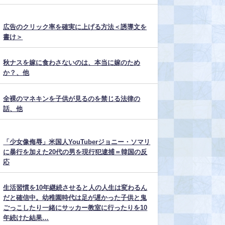
広告のクリック率を確実に上げる方法＜誘導文を
書け＞
秋ナスを嫁に食わさないのは、本当に嫁のため
か？、他
全裸のマネキンを子供が見るのを禁じる法律の
話、他
「少女像侮辱」米国人YouTuberジョニー・ソマリ
に暴行を加えた20代の男を現行犯逮捕＝韓国の反
応
生活習慣を10年継続させると人の人生は変わるん
だと確信中。幼稚園時代は足が遅かった子供と鬼
ごっこしたり一緒にサッカー教室に行ったりを10
年続けた結果…