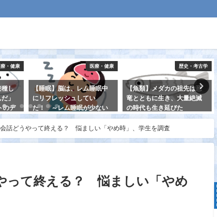
医療・健康
歴史・考古学
医療・健康
睡眠中
【魚類】メダカの祖先は恐
【再生医学】「微小な針を
い
竜とともに生き、大量絶滅
並べたパッチ」を貼り付け
少ない
の時代も生き延びた
て、毛を再生する！ ＝ハ
くなる
ゲの治療法開発＝
2021-08-25
Eの会話どうやって終える？ 悩ましい「やめ時」、学生を調査
2021-08-15
どうやって終える？ 悩ましい「やめ