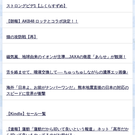
ストロングビデ1【ふくらすずめ】
【朗報】AKB48 ロッテとコラボ決定！！
猫の攻防戦【再】
磁気嵐、地球由来のイオンが主導…JAXAの衛星「あらせ」が観測！
舌を絡ませて、唾液交換して── ちゅっちゅしながらの濃厚エッ画像♪
海外「日本よ、お前がナンバーワンだ」 熊本地震直後の日本の対応の
スピードに世界が衝撃
【Kindle】セール一覧
【速報】蓮舫「蓮舫だから叩いて良いという報道」 ネット「高市だか