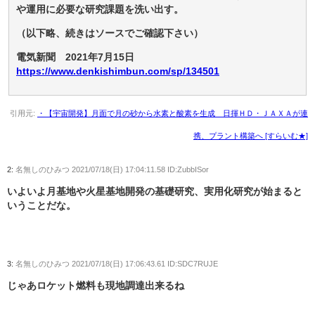
や運用に必要な研究課題を洗い出す。
（以下略、続きはソースでご確認下さい）
電気新聞 2021年7月15日
https://www.denkishimbun.com/sp/134501
引用元:
・【宇宙開発】月面で月の砂から水素と酸素を生成 日揮ＨＤ・ＪＡＸＡが連
携、プラント構築へ [すらいむ★]
2:
名無しのひみつ
2021/07/18(日) 17:04:11.58 ID:ZubbISor
いよいよ月基地や火星基地開発の基礎研究、実用化研究が始まると
いうことだな。
3:
名無しのひみつ
2021/07/18(日) 17:06:43.61 ID:SDC7RUJE
じゃあロケット燃料も現地調達出来るね