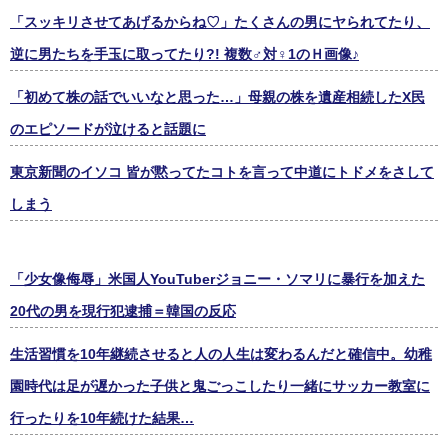
「スッキリさせてあげるからね♡」たくさんの男にヤられてたり、
逆に男たちを手玉に取ってたり?! 複数♂対♀1のＨ画像♪
「初めて株の話でいいなと思った…」母親の株を遺産相続したX民
のエピソードが泣けると話題に
東京新聞のイソコ 皆が黙ってたコトを言って中道にトドメをさして
しまう
「少女像侮辱」米国人YouTuberジョニー・ソマリに暴行を加えた
20代の男を現行犯逮捕＝韓国の反応
生活習慣を10年継続させると人の人生は変わるんだと確信中。幼稚
園時代は足が遅かった子供と鬼ごっこしたり一緒にサッカー教室に
行ったりを10年続けた結果…