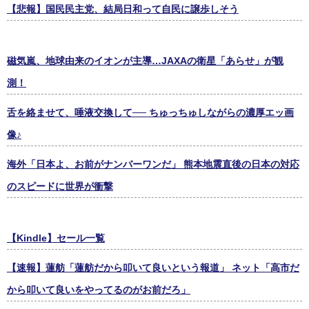
【悲報】国民民主党、結局日和って自民に譲歩しそう
磁気嵐、地球由来のイオンが主導…JAXAの衛星「あらせ」が観
測！
舌を絡ませて、唾液交換して── ちゅっちゅしながらの濃厚エッ画
像♪
海外「日本よ、お前がナンバーワンだ」 熊本地震直後の日本の対応
のスピードに世界が衝撃
【Kindle】セール一覧
【速報】蓮舫「蓮舫だから叩いて良いという報道」 ネット「高市だ
から叩いて良いをやってるのがお前だろ」