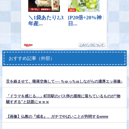
おすすめ記事（外部）
舌を絡ませて、唾液交換して── ちゅっちゅしながらの濃厚エッ画像♪
「ドラマを感じる…」町田駅のバス停の屋根に落ちているものが“物
騒すぎる”と話題にｗｗｗ
【画像】仏教の『戒名』、ガチでやばいことが判明するwww