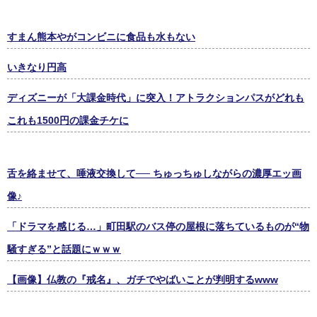
すまん熊本やがコンビニに食品も水もない
いきなり円高
ディズニーが「大課金時代」に突入！アトラクションパスがどれも
これも1500円の課金チケに
舌を絡ませて、唾液交換して── ちゅっちゅしながらの濃厚エッ画
像♪
「ドラマを感じる…」町田駅のバス停の屋根に落ちているものが“物
騒すぎる”と話題にｗｗｗ
【画像】仏教の『戒名』、ガチでやばいことが判明するwww