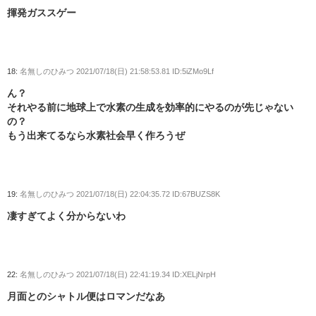
揮発ガススゲー
18:
名無しのひみつ
2021/07/18(日) 21:58:53.81 ID:5iZMo9Lf
ん？
それやる前に地球上で水素の生成を効率的にやるのが先じゃない
の？
もう出来てるなら水素社会早く作ろうぜ
19:
名無しのひみつ
2021/07/18(日) 22:04:35.72 ID:67BUZS8K
凄すぎてよく分からないわ
22:
名無しのひみつ
2021/07/18(日) 22:41:19.34 ID:XELjNrpH
月面とのシャトル便はロマンだなあ