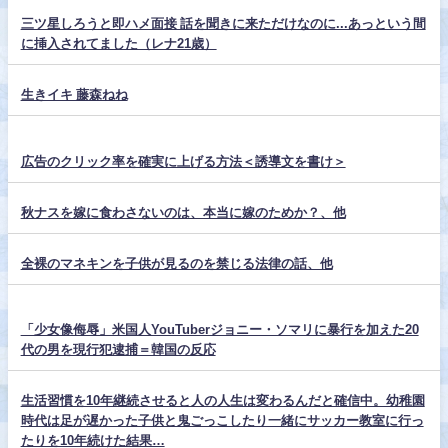
三ツ星しろうと即ハメ面接 話を聞きに来ただけなのに...あっという間
に挿入されてました（レナ21歳）
生きイキ 藤森ねね
広告のクリック率を確実に上げる方法＜誘導文を書け＞
秋ナスを嫁に食わさないのは、本当に嫁のためか？、他
全裸のマネキンを子供が見るのを禁じる法律の話、他
「少女像侮辱」米国人YouTuberジョニー・ソマリに暴行を加えた20
代の男を現行犯逮捕＝韓国の反応
生活習慣を10年継続させると人の人生は変わるんだと確信中。幼稚園
時代は足が遅かった子供と鬼ごっこしたり一緒にサッカー教室に行っ
たりを10年続けた結果…