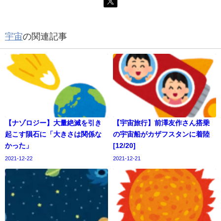
宇宙
の関連記事
【ナゾロジー】大量絶滅を引き
【宇宙旅行】前澤友作さん搭乗
起こす隕石に「大きさは関係な
の宇宙船がカザフスタンに着陸
かった」
[12/20]
2021-12-22
2021-12-21