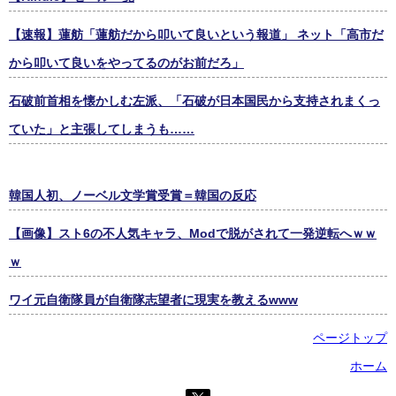
【速報】蓮舫「蓮舫だから叩いて良いという報道」 ネット「高市だ
から叩いて良いをやってるのがお前だろ」
石破前首相を懐かしむ左派、「石破が日本国民から支持されまくっ
ていた」と主張してしまうも……
韓国人初、ノーベル文学賞受賞＝韓国の反応
【画像】スト6の不人気キャラ、Modで脱がされて一発逆転へｗｗ
ｗ
ワイ元自衛隊員が自衛隊志望者に現実を教えるwww
ページトップ
ホーム