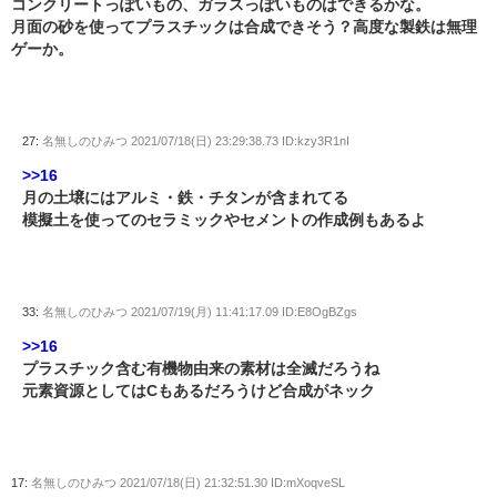
コンクリートっぽいもの、ガラスっぽいものはできるかな。
月面の砂を使ってプラスチックは合成できそう？高度な製鉄は無理
ゲーか。
27:
名無しのひみつ
2021/07/18(日) 23:29:38.73 ID:kzy3R1nI
>>16
月の土壌にはアルミ・鉄・チタンが含まれてる
模擬土を使ってのセラミックやセメントの作成例もあるよ
33:
名無しのひみつ
2021/07/19(月) 11:41:17.09 ID:E8OgBZgs
>>16
プラスチック含む有機物由来の素材は全滅だろうね
元素資源としてはCもあるだろうけど合成がネック
17:
名無しのひみつ
2021/07/18(日) 21:32:51.30 ID:mXoqveSL