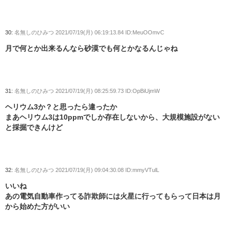
30:
名無しのひみつ
2021/07/19(月) 06:19:13.84 ID:MeuOOmvC
月で何とか出来るんなら砂漠でも何とかなるんじゃね
31:
名無しのひみつ
2021/07/19(月) 08:25:59.73 ID:OpBiUjmW
ヘリウム3か？と思ったら違ったか
まあヘリウム3は10ppmでしか存在しないから、大規模施設がない
と採掘できんけど
32:
名無しのひみつ
2021/07/19(月) 09:04:30.08 ID:mmyVTulL
いいね
あの電気自動車作ってる詐欺師には火星に行ってもらって日本は月
から始めた方がいい