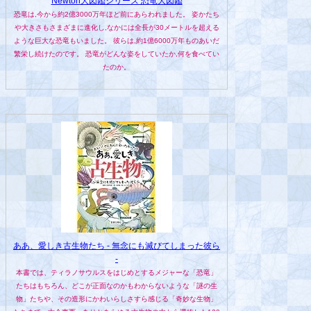
Newton大図鑑シリーズ 恐竜大図鑑
恐竜は,今から約2億3000万年ほど前にあらわれました。 姿かたち
や大きさもさまざまに進化し,なかには全長が30メートルを超える
ような巨大な恐竜もいました。 彼らは,約1億6000万年ものあいだ
繁栄し続けたのです。 恐竜がどんな姿をしていたか,何を食べてい
たのか。
ああ、愛しき古生物たち - 無念にも滅びてしまった彼ら
-
本書では、ティラノサウルスをはじめとするメジャーな「恐竜」
たちはもちろん、どこが正面なのかもわからないような「謎の生
物」たちや、その造形にかわいらしさすら感じる「奇妙な生物」