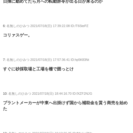
日揮に勤めてたら月への転勤辞令が出る日が来るのか
6:
名無しのひみつ
2021/07/18(日) 17:39:22.08 ID:/T6StePZ
コリァスゲー。
7:
名無しのひみつ
2021/07/18(日) 17:57:36.41 ID:hp5K83Nt
すぐに砂採取場と工場を柵で囲っとけ
10:
名無しのひみつ
2021/07/18(日) 18:44:16.70 ID:fXZF2NJG
プラントメーカーが中東へ出掛けず国から補助金を貰う商売を始め
た