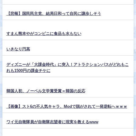
【悲報】国民民主党、結局日和って自民に譲歩しそう
すまん熊本やがコンビニに食品も水もない
いきなり円高
ディズニーが「大課金時代」に突入！アトラクションパスがどれもこ
れも1500円の課金チケに
韓国人初、ノーベル文学賞受賞＝韓国の反応
【画像】スト6の不人気キャラ、Modで脱がされて一発逆転へｗｗｗ
ワイ元自衛隊員が自衛隊志望者に現実を教えるwww