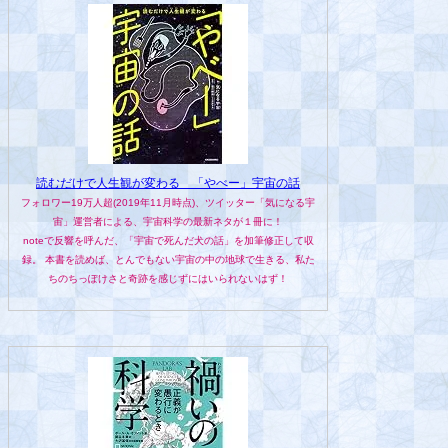
読むだけで人生観が変わる 「やべー」宇宙の話
フォロワー19万人超(2019年11月時点)、ツイッター「気になる宇
宙」運営者による、宇宙科学の最新ネタが１冊に！
noteで反響を呼んだ、「宇宙で死んだ犬の話」を加筆修正して収
録。 本書を読めば、とんでもない宇宙の中の地球で生きる、私た
ちのちっぽけさと奇跡を感じずにはいられないはず！