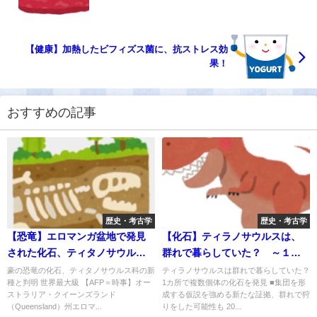
【健康】加熱したビフィズス菌に、抗ストレス効
果！
おすすめの記事
歴史・考古学
歴史・考古学
【恐竜】エロマンガ盆地で発見
【化石】ティラノサウルスは、
された化石、ティタノサウルス
群れで暮らしていた？ ～１カ
科の新種だった！！ ＝世界最
所で複数個体の化石を発見～
豪の恐竜の化石、ティタノサウルス科の新
ティラノサウルスは群れで暮らしていた？
種と判明 世界最大級 【AFP＝時事】オー
1カ所で複数個体の化石を発見 ■集団を形
大級＝
ストラリア・クイーンズランド
成する仮説を強める新たな証拠、群れで狩
（Queensland）州エロマ...
りをした可能性も 20...