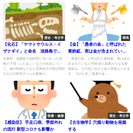
歴史・考古学
環境
【化石】「ヤマトサウルス・イ
【金】「愚者の金」と呼ばれた
ザナギイ」と命名 淡路島で化
黄鉄鉱、実は金が含まれている
石で発見された新種の恐竜
と判明
兵庫県・淡路島で2004年に見つかった恐
「愚者の金」と呼ばれた黄鉄鉱、実は金が
竜の下顎（したあご）などの化石につい
含まれていると判明 鉄と硫黄からなる黄
て、歯の特徴などから北海道大や岡山理科
鉄鉱は、その見た目から金と間違えられま
大などの研究チームが新種の...
す。 そのため「愚者の金」...
医療・健康
歴史・考古学
【感染症】 手足口病、季節外れ
【古生物学】穴掘り動物を発掘
の流行 新型コロナも影響か
する