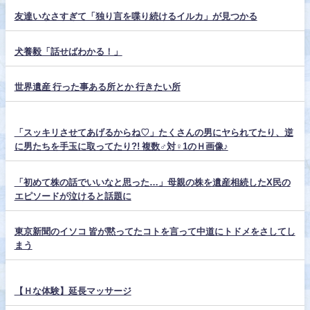
友達いなさすぎて「独り言を喋り続けるイルカ」が見つかる
犬養毅「話せばわかる！」
世界遺産 行った事ある所とか 行きたい所
「スッキリさせてあげるからね♡」たくさんの男にヤられてたり、逆
に男たちを手玉に取ってたり?! 複数♂対♀1のＨ画像♪
「初めて株の話でいいなと思った…」母親の株を遺産相続したX民の
エピソードが泣けると話題に
東京新聞のイソコ 皆が黙ってたコトを言って中道にトドメをさしてし
まう
【Ｈな体験】延長マッサージ