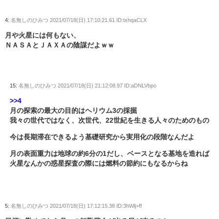
4:
名無しのひみつ
2021/07/18(日) 17:10:21.61 ID:txhqaCLX
月や火星には何もない、
ＮＡＳＡとＪＡＸＡの陰謀だよｗｗ
15:
名無しのひみつ
2021/07/18(日) 21:12:08.97 ID:aDNLVbpo
>>4
月の探索の最大の目的はヘリウム3の採掘
我々の世代ではなく、次世代、22世紀を生きる人々のためのもの
今は長期滞在できるよう基礎研究から実用化の段階なんだよ
月の表面重力は地球の約6分の1だし、ベースとなる基地を造れば
火星なんかの惑星探査の際には燃料の節約にもなるからね
5:
名無しのひみつ
2021/07/18(日) 17:12:15.38 ID:3hWlj+ff