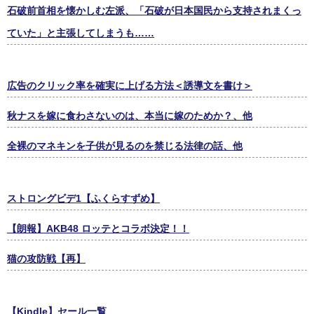
石破前首相を懐かしむ左派、「石破が日本国民から支持されまくっ
ていた」と主張してしまうも……
広告のクリック率を確実に上げる方法＜誘導文を書け＞
秋ナスを嫁に食わさないのは、本当に嫁のためか？、他
全裸のマネキンを子供が見るのを禁じる法律の話、他
ストロングビデ1【ふくらすずめ】
【朗報】AKB48 ロッテとコラボ決定！！
猫の攻防戦【再】
【Kindle】セール一覧