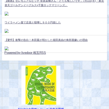
【動画】セレモニアルピッチ 菅原茉椰さん「とても悔しいです」7月1日(火)「東北
楽天ゴールデンイーグルス×千葉ロッテマリーンズ」
ワイラーメン屋で店員と喧嘩し９００円損した
【驚愕】衝撃の告白！本田翼が明かした堀田真由の角部屋嫌いの理由
Powered by livedoor 相互RSS