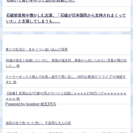
ら叩いて良いをやってるのがお前だろ」
石破前首相を懐かしむ左派、「石破が日本国民から支持されまくって
いた」と主張してしまうも……
妻との生活が、夫をうつへ追い込んだ現実
36歳の彼女と結婚したいのに、家族が猛反対。家族から信じられない言葉が飛び出
した… 他
クーラーボックス積んで出発→途中で買い足し…50代公務員の“ドライブ”が地獄す
ぎた 他
【画像】長濱ねる(27歳)の乳がヤバイと話題にｗｗｗｗ1700万バズｗｗｗｗｗｗｗ
ｗｗｗ 他
Powered by livedoor 相互RSS
成長の先で気づいた想い、不器用な大人の恋