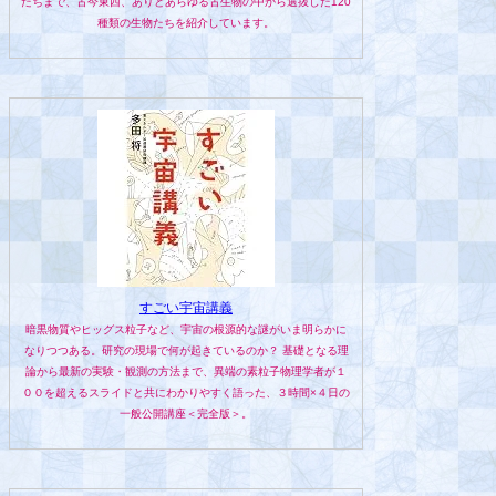
たちまで、古今東西、ありとあらゆる古生物の中から選抜した120
種類の生物たちを紹介しています。
すごい宇宙講義
暗黒物質やヒッグス粒子など、宇宙の根源的な謎がいま明らかに
なりつつある。研究の現場で何が起きているのか？ 基礎となる理
論から最新の実験・観測の方法まで、異端の素粒子物理学者が１
００を超えるスライドと共にわかりやすく語った、３時間×４日の
一般公開講座＜完全版＞。