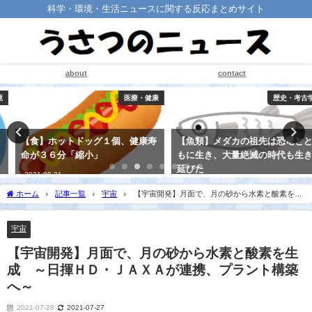
科学・環境・生活ニュースに関する反応まとめサイト
about
contact
医療・健康
歴史・考古学
【食】ホットドッグ１個、健康寿
【魚類】メダカの祖先は恐竜とと
命が３６分「縮小」
もに生き、大量絶滅の時代も生き
延びた
2021-08-31
2021-08-25
ホーム
記事一覧
宇宙
【宇宙開発】月面で、月の砂から水素と酸素を生
成 ～日揮ＨＤ・ＪＡＸＡが連携、プラント構築へ～
宇宙
【宇宙開発】月面で、月の砂から水素と酸素を生
成 ～日揮ＨＤ・ＪＡＸＡが連携、プラント構築
へ～
2021-07-28
2021-07-27