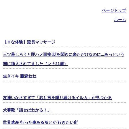
ページトップ
ホーム
【Ｈな体験】延長マッサージ
三ツ星しろうと即ハメ面接 話を聞きに来ただけなのに...あっという
間に挿入されてました（レナ21歳）
生きイキ 藤森ねね
友達いなさすぎて「独り言を喋り続けるイルカ」が見つかる
犬養毅「話せばわかる！」
世界遺産 行った事ある所とか 行きたい所