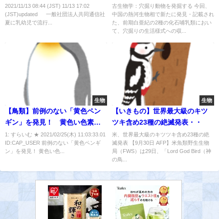
2021/11/13 08:44 (JST) 11/13 17:02
古生物学：穴掘り動物を発掘する 今回、
(JST)updated © 一般社団法人共同通信社
中国の熱河生物相で新たに発見・記載され
夏に乳幼児で流行...
た、前期白亜紀の2種の化石哺乳類におい
て、穴掘りの生活様式への収...
生物
生物
【鳥類】前例のない「黄色ペン
【いきもの】世界最大級のキツ
ギン」を発見！ 黄色い色素が
ツキ含め23種の絶滅発表・・
アルビノだけでは説明できない
1: すらいむ ★ 2021/02/25(木) 11:03:33.01
米、世界最大級のキツツキ含め23種の絶
ID:CAP_USER 前例のない「黄色ペンギ
滅発表 【9月30日 AFP】米魚類野生生物
ン」を発見！ 黄色い色...
局（FWS）は29日、「Lord God Bird（神
の鳥...