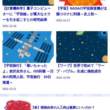
【計算機科学】量子コンピュー
【宇宙】NASAの宇宙探査機が太
ターに「宇宙線」が重大なエラ
陽コロナに到達～史上初～
ーを引き起こすとの研究結果
2021-12-17
2021-12-18
【宇宙旅行】「着いちゃった
【ワープ】世界で初めて「ワー
よ」前沢友作さん、ISS到着 ～日
プ・バブル」生成に偶然成功
本の民間人初、宇宙旅行 20日
2021-12-09
帰還～
2021-12-11
【食】植物由来の人工肉は健康にいいのか？