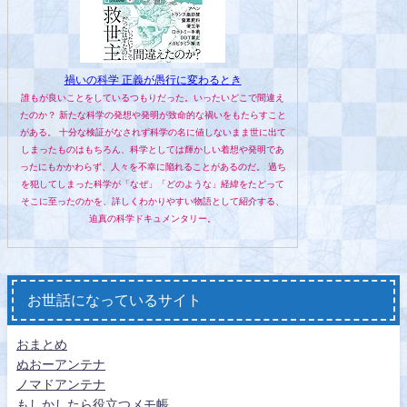
禍いの科学 正義が愚行に変わるとき
誰もが良いことをしているつもりだった。いったいどこで間違え
たのか？ 新たな科学の発想や発明が致命的な禍いをもたらすこと
がある。 十分な検証がなされず科学の名に値しないまま世に出て
しまったものはもちろん、科学としては輝かしい着想や発明であ
ったにもかかわらず、人々を不幸に陥れることがあるのだ。 過ち
を犯してしまった科学が「なぜ」「どのような」経緯をたどって
そこに至ったのかを、詳しくわかりやすい物語として紹介する、
迫真の科学ドキュメンタリー。
お世話になっているサイト
おまとめ
ぬおーアンテナ
ノマドアンテナ
もしかしたら役立つメモ帳