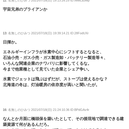
12:
名無しのひみつ
2021/07/18(日) 19:13:26.25 ID:fMwLa3Mp
宇宙兄弟のブライアンか
13:
名無しのひみつ
2021/07/18(日) 19:39:14.21 ID:28FodUXr
日揮か。
エネルギーインフラが水素中心にシフトするとなると、
石油小売・ガス小売・ガス製造卸・バッテリー製造等々、
いろんな関連企業のナワバリに影響してくるな。
今まで他業種として見ていた企業とシェア争い。
水素でジェットは飛ぶはずだが、ストーブは使えるかな？
北海道の冬は、灯油暖房の依存度が高いと聞いたが。
16:
名無しのひみつ
2021/07/18(日) 21:24:10.36 ID:BPdGAv4r
なんとか月面に橋頭保を築いたとして、その後現地で調達できる建
築資源て何があるんだろ。