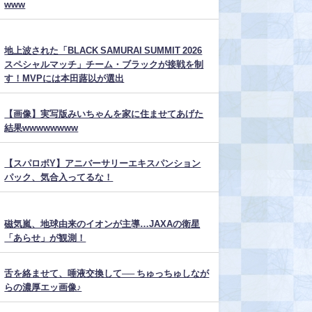
www
地上波された「BLACK SAMURAI SUMMIT 2026
スペシャルマッチ」チーム・ブラックが接戦を制
す！MVPには本田蕗以が選出
【画像】実写版みいちゃんを家に住ませてあげた
結果wwwwwwww
【スパロボY】アニバーサリーエキスパンション
パック、気合入ってるな！
磁気嵐、地球由来のイオンが主導…JAXAの衛星
「あらせ」が観測！
舌を絡ませて、唾液交換して── ちゅっちゅしなが
らの濃厚エッ画像♪