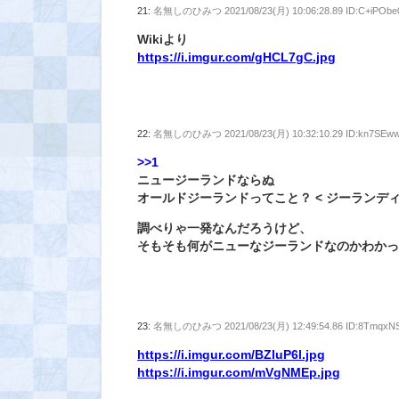
21:
名無しのひみつ
2021/08/23(月) 10:06:28.89 ID:C+iPObe
Wikiより
https://i.imgur.com/gHCL7gC.jpg
22:
名無しのひみつ
2021/08/23(月) 10:32:10.29 ID:kn7SEw
>>1
ニュージーランドならぬ
オールドジーランドってこと？ < ジーランデ
調べりゃ一発なんだろうけど、
そもそも何がニューなジーランドなのかわか
23:
名無しのひみつ
2021/08/23(月) 12:49:54.86 ID:8TmqxN
https://i.imgur.com/BZluP6l.jpg
https://i.imgur.com/mVgNMEp.jpg