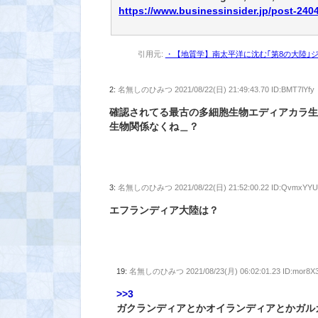
https://www.businessinsider.jp/post-240
引用元:
・【地質学】南太平洋に沈む｢第8の大陸｣ジ
2:
名無しのひみつ
2021/08/22(日) 21:49:43.70 ID:BMT7lYfy
確認されてる最古の多細胞生物エディアカラ生
生物関係なくね＿？
3:
名無しのひみつ
2021/08/22(日) 21:52:00.22 ID:QvmxYYU
エフランディア大陸は？
19:
名無しのひみつ
2021/08/23(月) 06:02:01.23 ID:mor8X
>>3
ガクランディアとかオイランディアとかガル