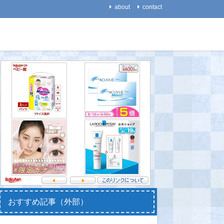
about
contact
医療・健康
医療・健康
【話題】「ワクチン接種し
【代謝】ヒトの代謝は、
【能力】
たネズミが２年で死んだ」
「２０代から５０代では低
楽力が向
→「寿命です」 ネットのデ
下しない」！
の脳回路
マばっさり否定、小金井市
あう～
2021-08-28
のサイトが“攻めてる”と話
2021-08-
題に！
2021-08-20
おすすめ記事（外部）