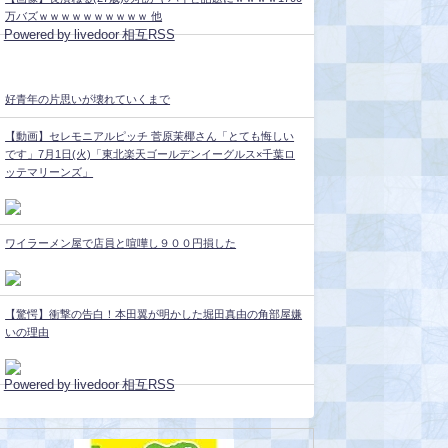
万バズｗｗｗｗｗｗｗｗｗｗ 他
Powered by livedoor 相互RSS
好青年の片思いが壊れていくまで
【動画】セレモニアルピッチ 菅原茉椰さん「とても悔しい
です」7月1日(火)「東北楽天ゴールデンイーグルス×千葉ロ
ッテマリーンズ」
ワイラーメン屋で店員と喧嘩し９００円損した
【驚愕】衝撃の告白！本田翼が明かした堀田真由の角部屋嫌
いの理由
Powered by livedoor 相互RSS