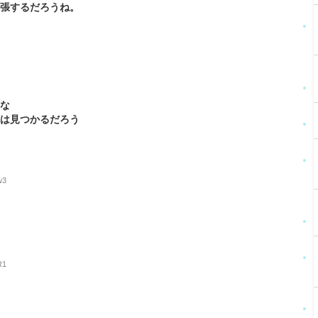
主張するだろうね。
らな
片は見つかるだろう
w3
R1