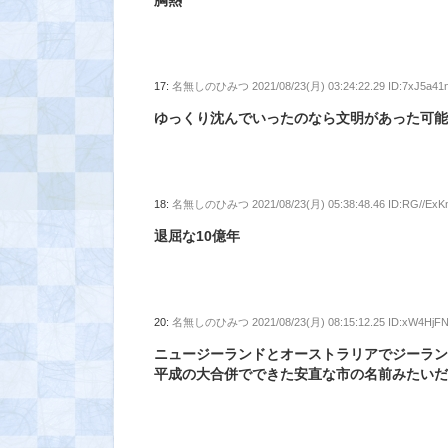
胸熱
17:
名無しのひみつ
2021/08/23(月) 03:24:22.29 ID:7xJ5a41
ゆっくり沈んでいったのなら文明があった可
18:
名無しのひみつ
2021/08/23(月) 05:38:48.46 ID:RG//ExK
退屈な10億年
20:
名無しのひみつ
2021/08/23(月) 08:15:12.25 ID:xW4HjF
ニュージーランドとオーストラリアでジーラ
平成の大合併でできた安直な市の名前みたい