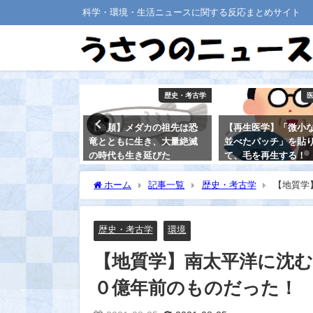
科学・環境・生活ニュースに関する反応まとめサイト
環境
歴史・考古学
徳岡ノ場の噴火
【魚類】メダカの祖先は恐
【再生医学】「微小
！ ＝新島の出
竜とともに生き、大量絶滅
並べたパッチ」を貼
の時代も生き延びた
て、毛を再生する！
ゲの治療法開発＝
2021-08-25
ホーム
記事一覧
歴史・考古学
【地質学
2021-08-15
た！
歴史・考古学
環境
【地質学】南太平洋に沈む
０億年前のものだった！