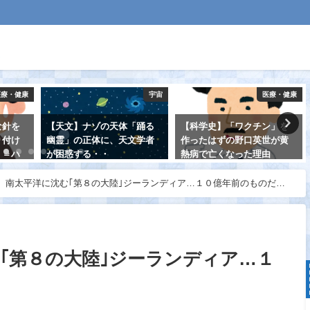
医療・健康
宇宙
医療・健康
な針を
【天文】ナゾの天体「踊る
【科学史】「ワクチン」を
り付け
幽霊」の正体に、天文学者
作ったはずの野口英世が黄
 ＝ハ
が困惑する・・
熱病で亡くなった理由
2021-08-22
2021-08-20
】南太平洋に沈む｢第８の大陸｣ジーランディア…１０億年前のものだっ
｢第８の大陸｣ジーランディア…１