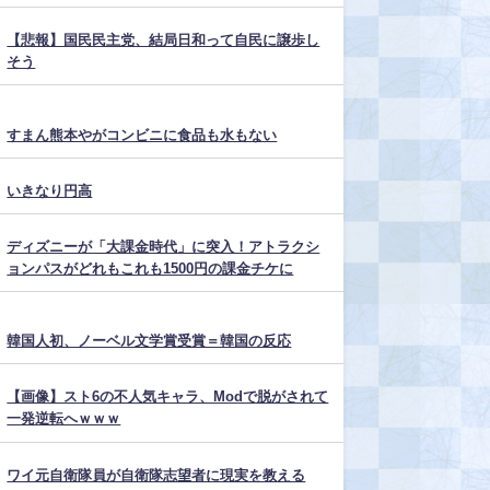
【悲報】国民民主党、結局日和って自民に譲歩し
そう
すまん熊本やがコンビニに食品も水もない
いきなり円高
ディズニーが「大課金時代」に突入！アトラクシ
ョンパスがどれもこれも1500円の課金チケに
韓国人初、ノーベル文学賞受賞＝韓国の反応
【画像】スト6の不人気キャラ、Modで脱がされて
一発逆転へｗｗｗ
ワイ元自衛隊員が自衛隊志望者に現実を教える