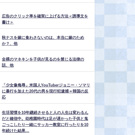
広告のクリック率を確実に上げる方法＜誘導文を
書け＞
秋ナスを嫁に食わさないのは、本当に嫁のため
か？、他
全裸のマネキンを子供が見るのを禁じる法律の
話、他
「少女像侮辱」米国人YouTuberジョニー・ソマリ
に暴行を加えた20代の男を現行犯逮捕＝韓国の反
応
生活習慣を10年継続させると人の人生は変わるん
だと確信中。幼稚園時代は足が遅かった子供と鬼
ごっこしたり一緒にサッカー教室に行ったりを10
年続けた結果…