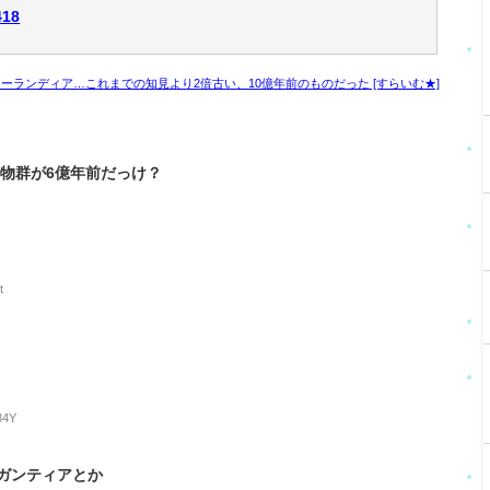
418
ーランディア…これまでの知見より2倍古い、10億年前のものだった [すらいむ★]
物群が6億年前だっけ？
t
34Y
ガンティアとか