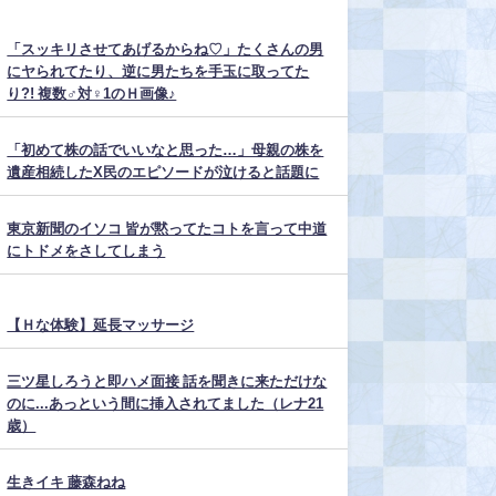
「スッキリさせてあげるからね♡」たくさんの男
にヤられてたり、逆に男たちを手玉に取ってた
り?! 複数♂対♀1のＨ画像♪
「初めて株の話でいいなと思った…」母親の株を
遺産相続したX民のエピソードが泣けると話題に
東京新聞のイソコ 皆が黙ってたコトを言って中道
にトドメをさしてしまう
【Ｈな体験】延長マッサージ
三ツ星しろうと即ハメ面接 話を聞きに来ただけな
のに...あっという間に挿入されてました（レナ21
歳）
生きイキ 藤森ねね