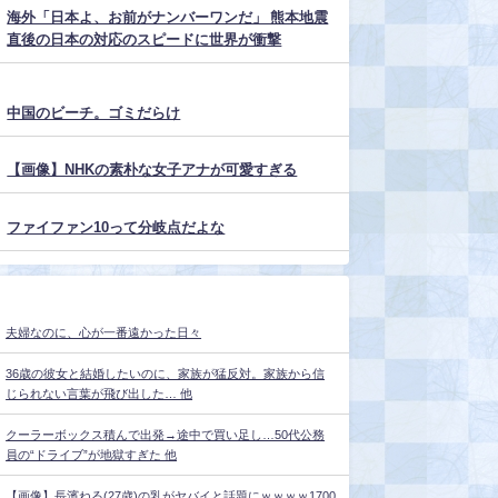
海外「日本よ、お前がナンバーワンだ」 熊本地震
直後の日本の対応のスピードに世界が衝撃
中国のビーチ。ゴミだらけ
【画像】NHKの素朴な女子アナが可愛すぎる
ファイファン10って分岐点だよな
夫婦なのに、心が一番遠かった日々
36歳の彼女と結婚したいのに、家族が猛反対。家族から信
じられない言葉が飛び出した… 他
クーラーボックス積んで出発→途中で買い足し…50代公務
員の“ドライブ”が地獄すぎた 他
【画像】長濱ねる(27歳)の乳がヤバイと話題にｗｗｗｗ1700