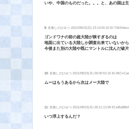
いや、中国のものだった。。。と、あの国は
9:
名無しのひみつ
2021/08/22(日) 23:14:50.10 ID:7SkNVavu
ゴンドワナの前の超大陸が狭すぎるのは
地面に出ている大陸しか調査出来ていないか
今後また別の大陸や既にマントルに沈んだ破
10:
名無しのひみつ
2021/08/23(月) 00:00:53.15 ID:3KCvCa
ムーはもうあるから次はメー大陸で
11:
名無しのひみつ
2021/08/23(月) 00:11:13.99 ID:wBuBBk
いつ浮上するんだ？