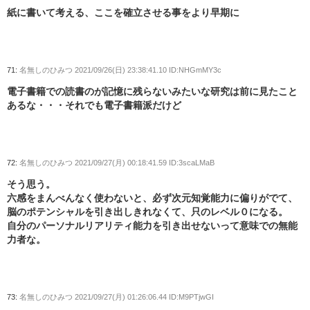
紙に書いて考える、ここを確立させる事をより早期に
71:
名無しのひみつ
2021/09/26(日) 23:38:41.10 ID:NHGmMY3c
電子書籍での読書のが記憶に残らないみたいな研究は前に見たこと
あるな・・・それでも電子書籍派だけど
72:
名無しのひみつ
2021/09/27(月) 00:18:41.59 ID:3scaLMaB
そう思う。
六感をまんべんなく使わないと、必ず次元知覚能力に偏りがでて、
脳のポテンシャルを引き出しきれなくて、只のレベル０になる。
自分のパーソナルリアリティ能力を引き出せないって意味での無能
力者な。
73:
名無しのひみつ
2021/09/27(月) 01:26:06.44 ID:M9PTjwGI