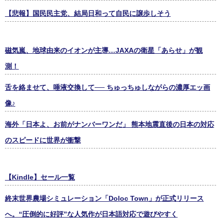
【悲報】国民民主党、結局日和って自民に譲歩しそう
磁気嵐、地球由来のイオンが主導…JAXAの衛星「あらせ」が観
測！
舌を絡ませて、唾液交換して── ちゅっちゅしながらの濃厚エッ画
像♪
海外「日本よ、お前がナンバーワンだ」 熊本地震直後の日本の対応
のスピードに世界が衝撃
【Kindle】セール一覧
終末世界農場シミュレーション「Doloc Town」が正式リリース
へ。“圧倒的に好評”な人気作が日本語対応で遊びやすく