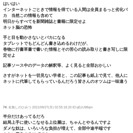
はいはい
インターネットごときで情報を得ている人間は全員まるっと劣化バ
カ 当然この情報も含めて
明日からすべてを新聞雑誌と書籍に限定せよ
ネット脳の恐怖
手と目を動かさないとバカになる
タブレットでもどんどん書き込めるわけだが、
巻物に行書草書で書いた情報とその苦心の読み取りと書き写しに限
定せよ
記事ソース中のデータの解釈等、よく見ると全部おかしい
さすがネットを一切見ない学者と、この記事も紙上で見て、他人に
ネットに代筆してもらっているんだろう皆さんのオツムは一味違う
74:
名無しのひみつ
2021/09/27(月) 02:55:18.20 ID:qEzU98qm
半分だけあってるだろ
結局上手に使いこなせる上位層は、ちゃんとやるんですよ
ダメな奴は、いろいろな負担が増えて、全部中途半端です