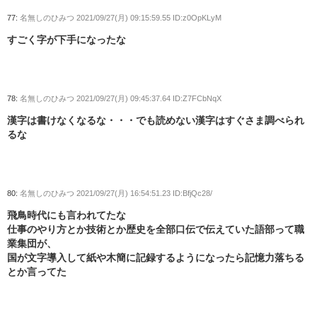
77:
名無しのひみつ
2021/09/27(月) 09:15:59.55 ID:z0OpKLyM
すごく字が下手になったな
78:
名無しのひみつ
2021/09/27(月) 09:45:37.64 ID:Z7FCbNqX
漢字は書けなくなるな・・・でも読めない漢字はすぐさま調べられ
るな
80:
名無しのひみつ
2021/09/27(月) 16:54:51.23 ID:BfjQc28/
飛鳥時代にも言われてたな
仕事のやり方とか技術とか歴史を全部口伝で伝えていた語部って職
業集団が、
国が文字導入して紙や木簡に記録するようになったら記憶力落ちる
とか言ってた