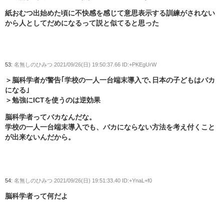
紙おむつ出始めた頃に不快感を感じて意思表示する訓練がされない
から人としてだめになるって説と似てると思った
53:
名無しのひみつ
2021/09/26(日) 19:50:37.66 ID:+PKEgUrW
＞脳科学者が警告｢学校の一人一台端末導入で､日本の子どもはバカ
になる｣
＞勉強にICTを使うのは逆効果
脳科学者ってバカなんだな。
学校の一人一台端末導入でも、バカにならない方法を考え付くこと
が出来ないんだから。
54:
名無しのひみつ
2021/09/26(日) 19:51:33.40 ID:+YnaL+f0
脳科学者って何だよ