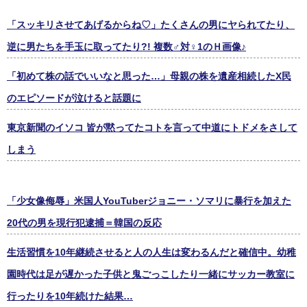
「スッキリさせてあげるからね♡」たくさんの男にヤられてたり、
逆に男たちを手玉に取ってたり?! 複数♂対♀1のＨ画像♪
「初めて株の話でいいなと思った…」母親の株を遺産相続したX民
のエピソードが泣けると話題に
東京新聞のイソコ 皆が黙ってたコトを言って中道にトドメをさして
しまう
「少女像侮辱」米国人YouTuberジョニー・ソマリに暴行を加えた
20代の男を現行犯逮捕＝韓国の反応
生活習慣を10年継続させると人の人生は変わるんだと確信中。幼稚
園時代は足が遅かった子供と鬼ごっこしたり一緒にサッカー教室に
行ったりを10年続けた結果…