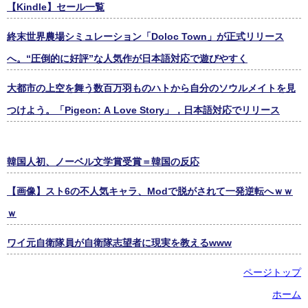
【Kindle】セール一覧
終末世界農場シミュレーション「Doloc Town」が正式リリース
へ。“圧倒的に好評”な人気作が日本語対応で遊びやすく
大都市の上空を舞う数百万羽ものハトから自分のソウルメイトを見
つけよう。「Pigeon: A Love Story」，日本語対応でリリース
韓国人初、ノーベル文学賞受賞＝韓国の反応
【画像】スト6の不人気キャラ、Modで脱がされて一発逆転へｗｗ
ｗ
ワイ元自衛隊員が自衛隊志望者に現実を教えるwww
ページトップ
ホーム