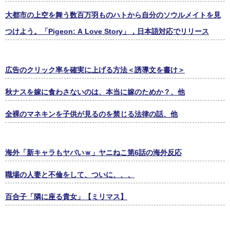
大都市の上空を舞う数百万羽ものハトから自分のソウルメイトを見
つけよう。「Pigeon: A Love Story」，日本語対応でリリース
広告のクリック率を確実に上げる方法＜誘導文を書け＞
秋ナスを嫁に食わさないのは、本当に嫁のためか？、他
全裸のマネキンを子供が見るのを禁じる法律の話、他
海外「新キャラもヤバいｗ」ヤニねこ第6話の海外反応
職場の人妻と不倫をして、ついに、、、
百合子「隣に座る貴女」【ミリマス】