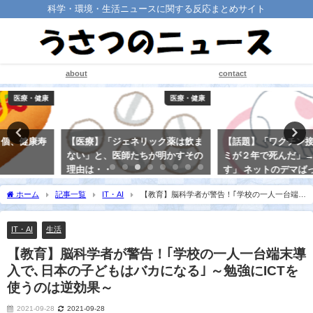
科学・環境・生活ニュースに関する反応まとめサイト
about
contact
医療・健康
医療・健康
【医療】「ジェネリック薬は飲ま
【話題】「ワクチン接種したネズ
ない」と、医師たちが明かすその
ミが２年で死んだ」→「寿命で
理由は・・
す」 ネットのデマばっさり否定、
小金井市のサイトが“攻めてる”と
2021-08-21
ホーム
記事一覧
IT・AI
【教育】脳科学者が警告！｢学校の一人一台端末
話題に！
導入で､日本の子どもはバカになる｣ ～勉強にICTを使うのは逆効果～
2021-08-20
IT・AI
生活
【教育】脳科学者が警告！｢学校の一人一台端末導
入で､日本の子どもはバカになる｣ ～勉強にICTを
使うのは逆効果～
2021-09-28
2021-09-28