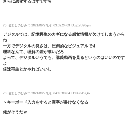
さらに悪化するはずですｗ
75:
名無しのひみつ
2021/09/27(月) 03:02:24.09 ID:qEzU98qm
デジタルでは、記憶再生のカギになる感覚情報が欠けてしまうから
ね
一方でデジタルの良さは、圧倒的なビジュアルです
理科なんて、理解の差が凄いだろ
よって、デジタルいうても、講義動画を見るというのはいいのです
よ
倍速再生とかやればいいし
76:
名無しのひみつ
2021/09/27(月) 04:18:08.04 ID:UGn4SQiv
＞キーボード入力をすると漢字が書けなくなる
俺がそうだｗ