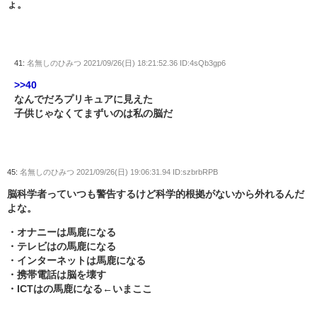
ょ。
41:
名無しのひみつ
2021/09/26(日) 18:21:52.36 ID:4sQb3gp6
>>40
なんでだろプリキュアに見えた
子供じゃなくてまずいのは私の脳だ
45:
名無しのひみつ
2021/09/26(日) 19:06:31.94 ID:szbrbRPB
脳科学者っていつも警告するけど科学的根拠がないから外れるんだ
よな。
・オナニーは馬鹿になる
・テレビはの馬鹿になる
・インターネットは馬鹿になる
・携帯電話は脳を壊す
・ICTはの馬鹿になる←いまここ