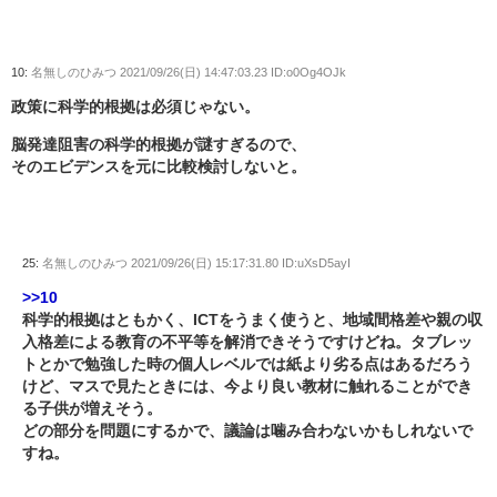
10:
名無しのひみつ
2021/09/26(日) 14:47:03.23 ID:o0Og4OJk
政策に科学的根拠は必須じゃない。
脳発達阻害の科学的根拠が謎すぎるので、
そのエビデンスを元に比較検討しないと。
25:
名無しのひみつ
2021/09/26(日) 15:17:31.80 ID:uXsD5ayI
>>10
科学的根拠はともかく、ICTをうまく使うと、地域間格差や親の収
入格差による教育の不平等を解消できそうですけどね。タブレッ
トとかで勉強した時の個人レベルでは紙より劣る点はあるだろう
けど、マスで見たときには、今より良い教材に触れることができ
る子供が増えそう。
どの部分を問題にするかで、議論は噛み合わないかもしれないで
すね。