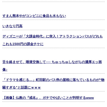
すまん熊本やがコンビニに食品も水もない
いきなり円高
ディズニーが「大課金時代」に突入！アトラクションパスがどれも
これも1500円の課金チケに
舌を絡ませて、唾液交換して── ちゅっちゅしながらの濃厚エッ画
像♪
「ドラマを感じる…」町田駅のバス停の屋根に落ちているものが“物
騒すぎる”と話題にｗｗｗ
【画像】仏教の『戒名』、ガチでやばいことが判明するwww