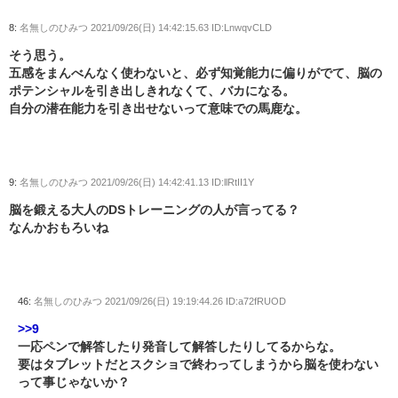
8:
名無しのひみつ
2021/09/26(日) 14:42:15.63 ID:LnwqvCLD
そう思う。
五感をまんべんなく使わないと、必ず知覚能力に偏りがでて、脳の
ポテンシャルを引き出しきれなくて、バカになる。
自分の潜在能力を引き出せないって意味での馬鹿な。
9:
名無しのひみつ
2021/09/26(日) 14:42:41.13 ID:llRtII1Y
脳を鍛える大人のDSトレーニングの人が言ってる？
なんかおもろいね
46:
名無しのひみつ
2021/09/26(日) 19:19:44.26 ID:a72fRUOD
>>9
一応ペンで解答したり発音して解答したりしてるからな。
要はタブレットだとスクショで終わってしまうから脳を使わない
って事じゃないか？