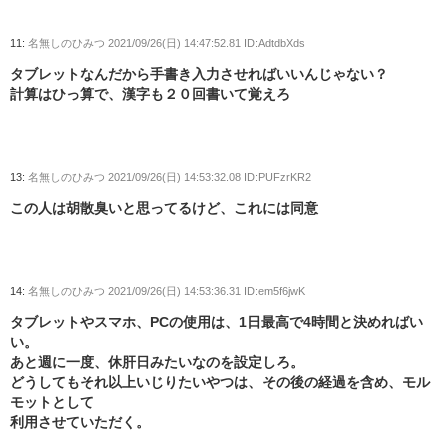
11:
名無しのひみつ
2021/09/26(日) 14:47:52.81 ID:AdtdbXds
タブレットなんだから手書き入力させればいいんじゃない？
計算はひっ算で、漢字も２０回書いて覚えろ
13:
名無しのひみつ
2021/09/26(日) 14:53:32.08 ID:PUFzrKR2
この人は胡散臭いと思ってるけど、これには同意
14:
名無しのひみつ
2021/09/26(日) 14:53:36.31 ID:em5f6jwK
タブレットやスマホ、PCの使用は、1日最高で4時間と決めればい
い。
あと週に一度、休肝日みたいなのを設定しろ。
どうしてもそれ以上いじりたいやつは、その後の経過を含め、モル
モットとして
利用させていただく。