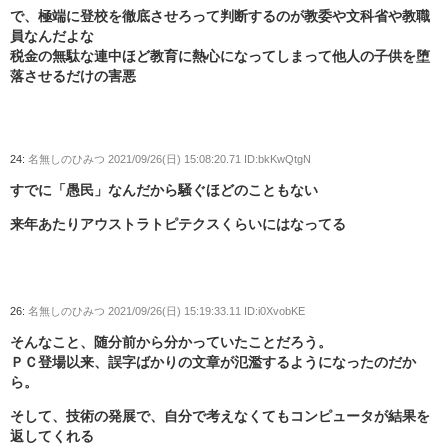
で、極端に登校を徹底させろって判断するのが教委や文科省や教職
員なんだよな
税金の無駄な連中ほど教育に熱心になってしまって他人の子供を堕
落させるだけの害悪
24:
名無しのひみつ
2021/09/26(日) 15:08:20.71 ID:bkKwQtgN
すでに「愚民」なんだから騒ぐほどのこともない
来年あたりアウストラトピテクスくらいにはなってる
26:
名無しのひみつ
2021/09/26(日) 15:19:33.11 ID:i0XvobKE
そんなこと、随分前から分かっていたことだろう。
ＰＣ登場以来、誤字ばかりの文章が氾濫するようになったのだか
ら。
そして、技術の発展で、自分で考えなくてもコンピュータが結果を
返してくれる