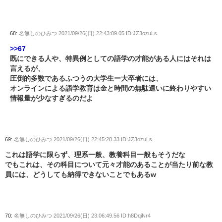
68:
名無しのひみつ
2021/09/26(日) 22:43:09.05 ID:JZ3ozuLs
>>67
既にできる人や、特異例としての語学の才能がある人にはそれは
言えるが、
圧倒的多数であるふつうの大学生ー大卒者には、
オンラインによる語学教育は金と時間の無駄遣いに終わりやすい
情報量が少なすぎるのだよ
69:
名無しのひみつ
2021/09/26(日) 22:45:28.33 ID:JZ3ozuLs
これは語学に限らず、理系一般、教養科目一般もそうだな
でもこれは、その科目について元々才能のあることが当たり前な教
員には、どうしても納得できないことでもあるw
70:
名無しのひみつ
2021/09/26(日) 23:06:49.56 ID:h8DqiNr4