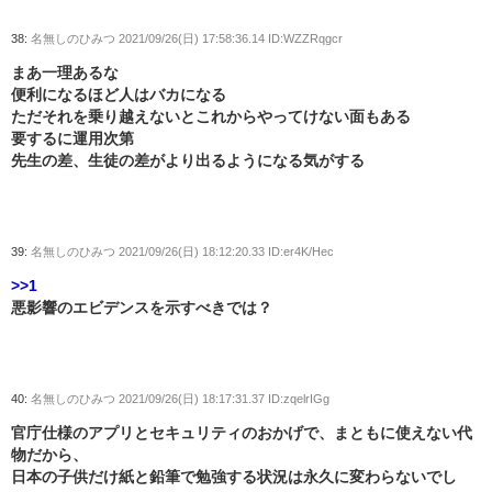
38:
名無しのひみつ
2021/09/26(日) 17:58:36.14 ID:WZZRqgcr
まあ一理あるな
便利になるほど人はバカになる
ただそれを乗り越えないとこれからやってけない面もある
要するに運用次第
先生の差、生徒の差がより出るようになる気がする
39:
名無しのひみつ
2021/09/26(日) 18:12:20.33 ID:er4K/Hec
>>1
悪影響のエビデンスを示すべきでは？
40:
名無しのひみつ
2021/09/26(日) 18:17:31.37 ID:zqelrIGg
官庁仕様のアプリとセキュリティのおかげで、まともに使えない代
物だから、
日本の子供だけ紙と鉛筆で勉強する状況は永久に変わらないでし