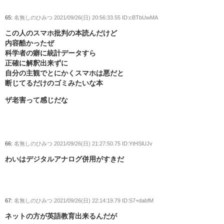
65:
名無しのひみつ
2021/09/26(日) 20:56:33.55 ID:cBTbUwMA
この人のスマホ批判の本読んだけど
内容酷かったぜ
科学者の癖に統計データすら
正確に解釈出来ずに
自分の主観でとにかくスマホは悪だと
断じてるだけのゴミみたいな本
ザ老害って感じだな
66:
名無しのひみつ
2021/09/26(日) 21:27:50.75 ID:YtHSlUJv
わいはデジタルアナログ併用がすきだ
67:
名無しのひみつ
2021/09/26(日) 22:14:19.79 ID:S7+dabfM
ネットの方が英語教育出来るんだが