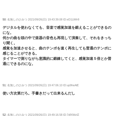
50:
名無しのひみつ
2021/09/26(日) 19:43:39.08 ID:eD1LWIr8
デジタルを使わなくても、音楽で感覚加速を鍛えることができるの
にな。
何かの曲を頭の中で楽器の音色も再現して演奏して、それをきっち
り聞く。
感覚を加速させると、曲のテンポを速く再生しても普通のテンポに
感じることができる。
タイマーで測りながら意識的に鍛錬してくと、感覚加速５倍とか普
通にできるのにな。
51:
名無しのひみつ
2021/09/26(日) 19:47:06.10 ID:up9heAlE
使い方次第だろ。手書きだって出来るんだし
52:
名無しのひみつ
2021/09/26(日) 19:49:16.58 ID:7dfXWyfZ