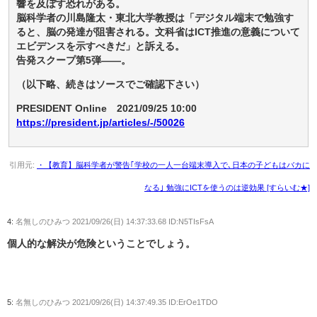
響を及ぼす恐れがある。
脳科学者の川島隆太・東北大学教授は「デジタル端末で勉強す
ると、脳の発達が阻害される。文科省はICT推進の意義について
エビデンスを示すべきだ」と訴える。
告発スクープ第5弾――。
（以下略、続きはソースでご確認下さい）
PRESIDENT Online 2021/09/25 10:00
https://president.jp/articles/-/50026
引用元:
・【教育】脳科学者が警告｢学校の一人一台端末導入で､日本の子どもはバカに
なる｣ 勉強にICTを使うのは逆効果 [すらいむ★]
4:
名無しのひみつ
2021/09/26(日) 14:37:33.68 ID:N5TIsFsA
個人的な解決が危険ということでしょう。
5:
名無しのひみつ
2021/09/26(日) 14:37:49.35 ID:ErOe1TDO