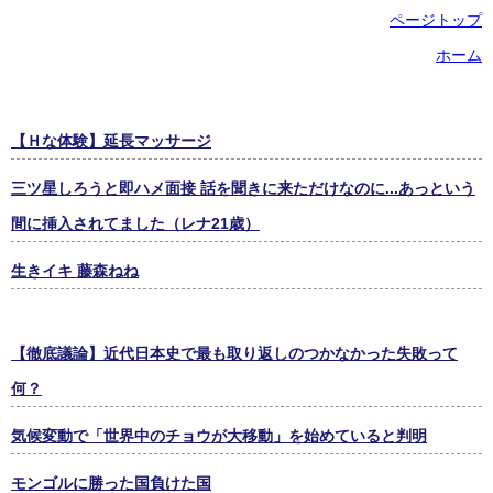
ページトップ
ホーム
【Ｈな体験】延長マッサージ
三ツ星しろうと即ハメ面接 話を聞きに来ただけなのに...あっという
間に挿入されてました（レナ21歳）
生きイキ 藤森ねね
【徹底議論】近代日本史で最も取り返しのつかなかった失敗って
何？
気候変動で「世界中のチョウが大移動」を始めていると判明
モンゴルに勝った国負けた国