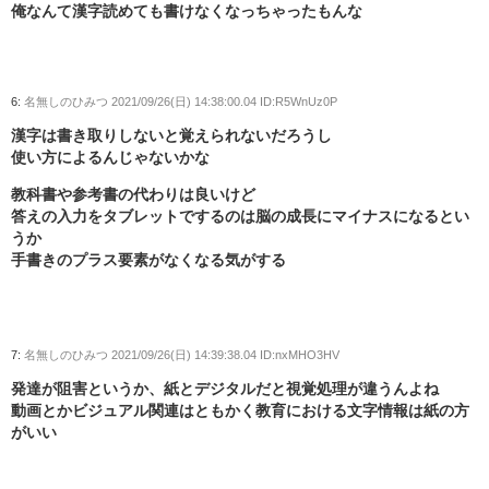
俺なんて漢字読めても書けなくなっちゃったもんな
6:
名無しのひみつ
2021/09/26(日) 14:38:00.04 ID:R5WnUz0P
漢字は書き取りしないと覚えられないだろうし
使い方によるんじゃないかな
教科書や参考書の代わりは良いけど
答えの入力をタブレットでするのは脳の成長にマイナスになるとい
うか
手書きのプラス要素がなくなる気がする
7:
名無しのひみつ
2021/09/26(日) 14:39:38.04 ID:nxMHO3HV
発達が阻害というか、紙とデジタルだと視覚処理が違うんよね
動画とかビジュアル関連はともかく教育における文字情報は紙の方
がいい