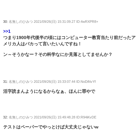
30:
名無しのひみつ
2021/09/26(日) 15:31:09.27 ID:4wRXPR8+
>>1
つまり1900年代後半の頃にはコンピューター教育当たり前だったア
メリカ人はバカって言いたいんですね！
ン～そうかなー？その科学なにか見落としてませんか？
31:
名無しのひみつ
2021/09/26(日) 15:33:07.44 ID:NoDiNvYf
活字読まんようになるからなぁ、ほんに罪やで
32:
名無しのひみつ
2021/09/26(日) 15:49:48.28 ID:R94iKvDE
テストはペーパーでやっとけば大丈夫じゃないw