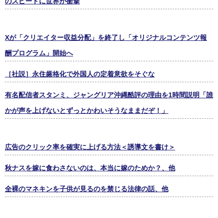
のスピードに世界が衝撃
Xが「クリエイター収益分配」を終了し「オリジナルコンテンツ報
酬プログラム」開始へ
［社説］永住厳格化で外国人の定着意欲をそぐな
有名配信者スタンミ、ジャングリア沖縄酷評の理由を1時間説明「誰
かが声を上げないとずっとかわいそうなままだぞ！」
広告のクリック率を確実に上げる方法＜誘導文を書け＞
秋ナスを嫁に食わさないのは、本当に嫁のためか？、他
全裸のマネキンを子供が見るのを禁じる法律の話、他