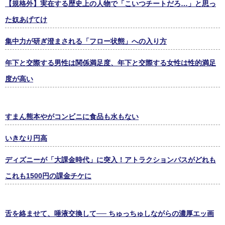
【規格外】実在する歴史上の人物で「こいつチートだろ…」と思っ
た奴あげてけ
集中力が研ぎ澄まされる「フロー状態」への入り方
年下と交際する男性は関係満足度、年下と交際する女性は性的満足
度が高い
すまん熊本やがコンビニに食品も水もない
いきなり円高
ディズニーが「大課金時代」に突入！アトラクションパスがどれも
これも1500円の課金チケに
舌を絡ませて、唾液交換して── ちゅっちゅしながらの濃厚エッ画