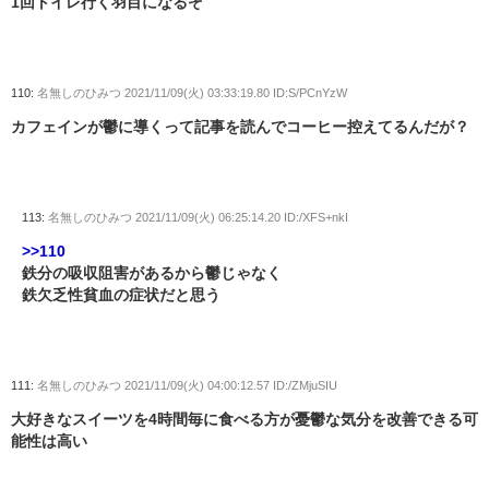
1回トイレ行く羽目になるぞ
110:
名無しのひみつ
2021/11/09(火) 03:33:19.80 ID:S/PCnYzW
カフェインが鬱に導くって記事を読んでコーヒー控えてるんだが？
113:
名無しのひみつ
2021/11/09(火) 06:25:14.20 ID:/XFS+nkI
>>110
鉄分の吸収阻害があるから鬱じゃなく
鉄欠乏性貧血の症状だと思う
111:
名無しのひみつ
2021/11/09(火) 04:00:12.57 ID:/ZMjuSIU
大好きなスイーツを4時間毎に食べる方が憂鬱な気分を改善できる可
能性は高い