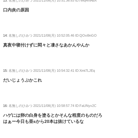
13:
名無しのひみつ
2021/11/08(月) 10:51:36.83 ID:rWq4mABX
口内炎の原因
14:
名無しのひみつ
2021/11/08(月) 10:52:05.46 ID:QOxi9nGO
真夜中寝付けずに悶々と凄さなあかんやんか
15:
名無しのひみつ
2021/11/08(月) 10:54:32.41 ID:Xmt7LJEq
だいじょうぶかこれ
16:
名無しのひみつ
2021/11/08(月) 10:58:57.74 ID:FaUNyv2C
ハゲには卵の白身を塗るとかそんな程度のものだろ
はぁー今日も亜sから20本は抜けているな