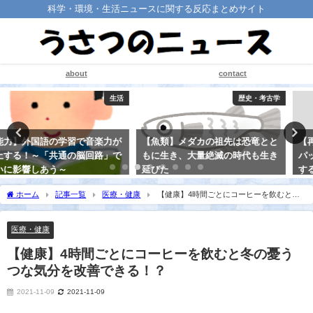
科学・環境・生活ニュースに関する反応まとめサイト
about
contact
歴史・考古学
医療・健康
【魚類】メダカの祖先は恐竜とと
【再生医学】「微小な針を並べた
もに生き、大量絶滅の時代も生き
パッチ」を貼り付けて、毛を再生
延びた
する！ ＝ハゲの治療法開発＝
2021-08-25
2021-08-15
ホーム
記事一覧
医療・健康
【健康】4時間ごとにコーヒーを飲むと冬
の憂うつな気分を改善できる！？
医療・健康
【健康】4時間ごとにコーヒーを飲むと冬の憂う
つな気分を改善できる！？
2021-11-09
2021-11-09