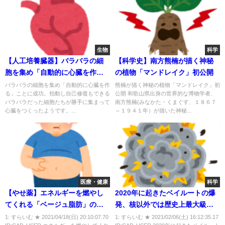
生物
科学
【人工培養臓器】バラバラの細
【科学史】南方熊楠が描く神秘
胞を集め「自動的に心臓を作
の植物「マンドレイク」初公開
る」ことに成功！ ＝拍動し自
バラバラの細胞を集め「自動的に心臓を作
熊楠が描く神秘の植物「マンドレイク」初
る」ことに成功。拍動し自己修復もできる
公開 和歌山県出身の世界的な博物学者、
己修復もできる＝
バラバラだった細胞たちが勝手に集まって
南方熊楠(みなかた・くまぐす、１８６７
心臓をつくったようです。...
～１９４１年）が描いた神秘...
医療・健康
科学
【やせ薬】エネルギーを燃やし
2020年に起きたベイルートの爆
てくれる「ベージュ脂肪」の増
発、核以外では歴史上最大級の
やし方とは・・
規模だった
1: すらいむ ★ 2021/04/18(日) 20:10:07.70
1: すらいむ ★ 2021/02/06(土) 16:12:35.17