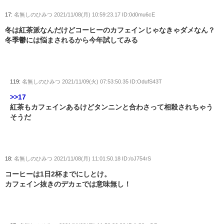
17:
名無しのひみつ
2021/11/08(月) 10:59:23.17 ID:0d0mu6cE
冬は紅茶派なんだけどコーヒーのカフェインじゃなきゃダメなん？
冬季鬱には悩まされるから今年試してみる
119:
名無しのひみつ
2021/11/09(火) 07:53:50.35 ID:OdufS43T
>>17
紅茶もカフェインあるけどタンニンと合わさって相殺されちゃう
そうだ
18:
名無しのひみつ
2021/11/08(月) 11:01:50.18 ID:/oJ754rS
コーヒーは1日2杯までにしとけ。
カフェイン抜きのデカェでは意味無し！