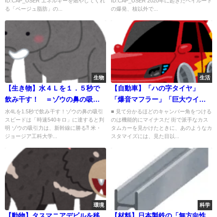
ID:CAP_USER エネルギーを燃やしてくれ
ID:CAP_USER 2020年に起きたベイルート
る「ベージュ脂肪」の...
の爆発、核以外で...
生物
生活
【生き物】水４Ｌを１．５秒で
【自動車】「ハの字タイヤ」
飲み干す！ ＝ゾウの鼻の吸引
「爆音マフラー」「巨大ウイン
スピードは「時速５４０キ
グ」派手な改造車に、機能的メ
水4Lを1.5秒で飲み干す！ゾウの鼻の吸引
■ 見て分かるほどのキャンバー角をつける
スピードは「時速540キロ」に達すると判
のは機能的にマイナスだ 街で派手なカス
ロ」！＝
リットはあるのか？
明 ゾウの吸引力は、新幹線に勝る⁈ 米・
タムカーを見かけたときに、あのようなカ
ジョージア工科大学...
スタマイズには、見た目以...
環境
科学
【動物】タスマニアデビルを移
【材料】日本製鉄の「無方向性