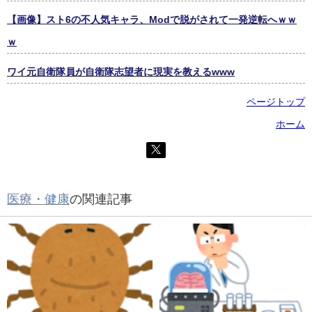
【画像】スト6の不人気キャラ、Modで脱がされて一発逆転へｗｗ
ｗ
ワイ元自衛隊員が自衛隊志望者に現実を教えるwww
ページトップ
ホーム
医療・健康
の関連記事