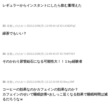
レギュラーからインスタントにしたら飲む量増えた
33:
名無しのひみつ
2021/11/08(月) 12:09:04.18 ID:LKSiDPqZ
緑茶でもいい？
34:
名無しのひみつ
2021/11/08(月) 12:09:43.97 ID:704FFlSY
そのかわり尿管結石になる可能性大！！１by経験者
36:
名無しのひみつ
2021/11/08(月) 12:12:24.68 ID:6hxyJ9tF
コーヒーの効果なのかカフェインの効果なのか？
カフェインのせいで睡眠妨害+おしっこ近くなる効果で睡眠時間は減
るだろうなｗ