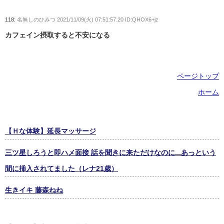
118:
名無しのひみつ
2021/11/09(火) 07:51:57.20 ID:QHOX6+jz
カフェイン摂取すると不安になる
ページトップ
ホーム
【Ｈな体験】延長マッサージ
三ツ星しろうと即ハメ面接 話を聞きに来ただけなのに...あっという
間に挿入されてました（レナ21歳）
生きイキ 藤森ねね