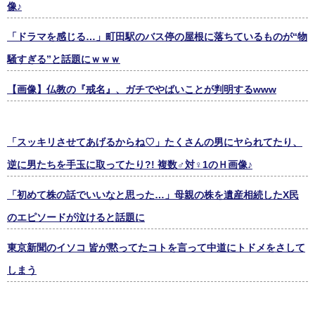
像♪
「ドラマを感じる…」町田駅のバス停の屋根に落ちているものが“物
騒すぎる”と話題にｗｗｗ
【画像】仏教の『戒名』、ガチでやばいことが判明するwww
「スッキリさせてあげるからね♡」たくさんの男にヤられてたり、
逆に男たちを手玉に取ってたり?! 複数♂対♀1のＨ画像♪
「初めて株の話でいいなと思った…」母親の株を遺産相続したX民
のエピソードが泣けると話題に
東京新聞のイソコ 皆が黙ってたコトを言って中道にトドメをさして
しまう