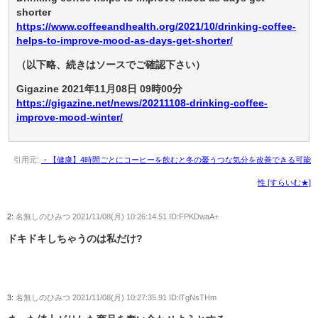
shorter
https://www.coffeeandhealth.org/2021/10/drinking-coffee-
helps-to-improve-mood-as-days-get-shorter/
（以下略、続きはソースでご確認下さい）
Gigazine 2021年11月08日 09時00分
https://gigazine.net/news/20211108-drinking-coffee-
improve-mood-winter/
引用元:
・【健康】4時間ごとにコーヒーを飲むと冬の憂うつな気分を改善できる可能
性 [すらいむ★]
2:
名無しのひみつ
2021/11/08(月) 10:26:14.51 ID:FPKDwaA+
ドキドキしちゃうのは私だけ?
3:
名無しのひみつ
2021/11/08(月) 10:27:35.91 ID:lTgNsTHm