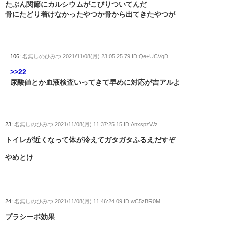
たぶん関節にカルシウムがこびりついてんだ
骨にたどり着けなかったやつか骨から出てきたやつが
106:
名無しのひみつ
2021/11/08(月) 23:05:25.79 ID:Qe+UCVqD
>>22
尿酸値とか血液検査いってきて早めに対応が吉アルよ
23:
名無しのひみつ
2021/11/08(月) 11:37:25.15 ID:AnxspzWz
トイレが近くなって体が冷えてガタガタふるえだすぞ
やめとけ
24:
名無しのひみつ
2021/11/08(月) 11:46:24.09 ID:wC5zBR0M
プラシーボ効果