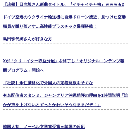
【珍報】日向坂さん新曲タイトル、『イチャイチャ虫』ｗｗｗ★2
ドイツ空港のウクライナ輸送機に自爆ドローン接近、見つけた空港
職員が蹴り落とす…高性能プラスチック爆弾搭載！
島田珠代姉さんが好きな方
Xが「クリエイター収益分配」を終了し「オリジナルコンテンツ報
酬プログラム」開始へ
［社説］永住厳格化で外国人の定着意欲をそぐな
有名配信者スタンミ、ジャングリア沖縄酷評の理由を1時間説明「誰
かが声を上げないとずっとかわいそうなままだぞ！」
韓国人初、ノーベル文学賞受賞＝韓国の反応