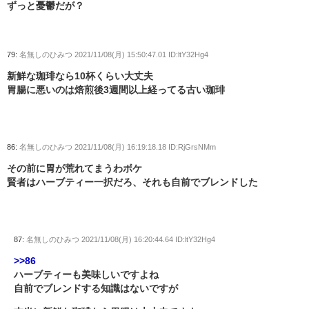
ずっと憂鬱だが？
79:
名無しのひみつ
2021/11/08(月) 15:50:47.01 ID:ltY32Hg4
新鮮な珈琲なら10杯くらい大丈夫
胃腸に悪いのは焙煎後3週間以上経ってる古い珈琲
86:
名無しのひみつ
2021/11/08(月) 16:19:18.18 ID:RjGrsNMm
その前に胃が荒れてまうわボケ
賢者はハーブティー一択だろ、それも自前でブレンドした
87:
名無しのひみつ
2021/11/08(月) 16:20:44.64 ID:ltY32Hg4
>>86
ハーブティーも美味しいですよね
自前でブレンドする知識はないですが