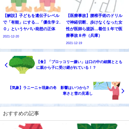
【解説】子どもを遺伝子レベル
【医療事故】腰椎手術のドリル
で「有能」にする…「優生学２.
で神経切断、歩けなくなった女
０」というヤバい発想の正体
性が医師ら提訴…着任１年で医
療事故８件（兵庫）
2021-12-20
2021-12-19
【食】「ブロッコリー嫌い」は口の中の細菌ととも
に親から子に受け継がれている！？
【気象】ラニーニャ現象の冬 影響はいつから?
寒さと雪の見通し
おすすめの記事