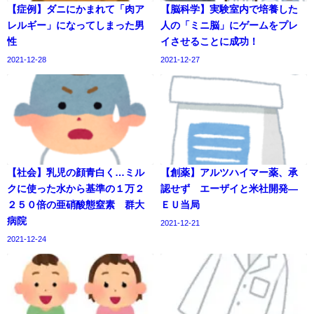
【症例】ダニにかまれて「肉ア
【脳科学】実験室内で培養した
レルギー」になってしまった男
人の「ミニ脳」にゲームをプレ
性
イさせることに成功！
2021-12-28
2021-12-27
【社会】乳児の顔青白く…ミル
【創薬】アルツハイマー薬、承
クに使った水から基準の１万２
認せず エーザイと米社開発―
２５０倍の亜硝酸態窒素 群大
ＥＵ当局
病院
2021-12-21
2021-12-24