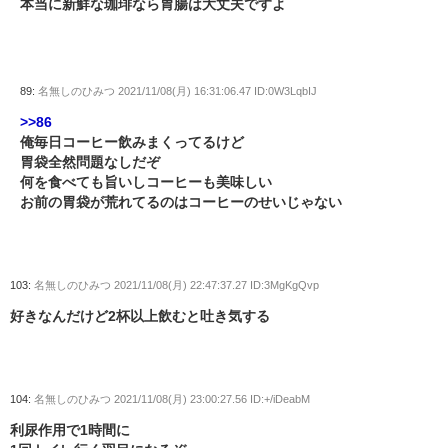
本当に新鮮な珈琲なら胃腸は大丈夫ですよ
89:
名無しのひみつ
2021/11/08(月) 16:31:06.47 ID:0W3LqbIJ
>>86
俺毎日コーヒー飲みまくってるけど
胃袋全然問題なしだぞ
何を食べても旨いしコーヒーも美味しい
お前の胃袋が荒れてるのはコーヒーのせいじゃない
103:
名無しのひみつ
2021/11/08(月) 22:47:37.27 ID:3MgKgQvp
好きなんだけど2杯以上飲むと吐き気する
104:
名無しのひみつ
2021/11/08(月) 23:00:27.56 ID:+/iDeabM
利尿作用で1時間に