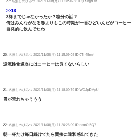
27:
名無しのひみつ
2021/11/08(月) 11:58:36.86 ID:jLS8grOB
>>18
3杯までじゃなかったか？糖分の話？
俺はみんながなる春よりもこの時期が一番ひどいんだがコーヒー
自発的に飲んでたわ
20:
名無しのひみつ
2021/11/08(月) 11:15:09.08 ID:0Tn48on4
逆流性食道炎にはコーヒーは良くないらしい
21:
名無しのひみつ
2021/11/08(月) 11:18:00.79 ID:WGJpDMpU
胃が荒れちゃううう
22:
名無しのひみつ
2021/11/08(月) 11:20:23.00 ID:eemCfBQ7
朝一杯だけ毎日続けてたら間接に違和感出てきた