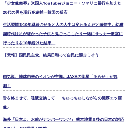
「少女像侮辱」米国人YouTuberジョニー・ソマリに暴行を加えた
20代の男を現行犯逮捕＝韓国の反応
生活習慣を10年継続させると人の人生は変わるんだと確信中。幼稚
園時代は足が遅かった子供と鬼ごっこしたり一緒にサッカー教室に
行ったりを10年続けた結果…
【悲報】国民民主党、結局日和って自民に譲歩しそう
磁気嵐、地球由来のイオンが主導…JAXAの衛星「あらせ」が観
測！
舌を絡ませて、唾液交換して── ちゅっちゅしながらの濃厚エッ画
像♪
海外「日本よ、お前がナンバーワンだ」 熊本地震直後の日本の対応