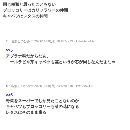
同じ種類と思ったこともない
ブロッコリーはカリフラワーの仲間
キャベツはレタスの仲間
13:
名無しのひみつ
2021/11/08(月) 18:18:50.73 ID:9WgNovEb
>>5
アブラナ科だからなあ、
コールラビや芽キャベツも茎というか芯が同じなんだよなｗ
40:
名無しのひみつ
2021/11/08(月) 23:18:09.18 ID:fzCBACU6
>>5
野菜をスーパーでしか見たことないのか
キャベツもブロッコリーも菜の花になる
レタスはそのまま腐る