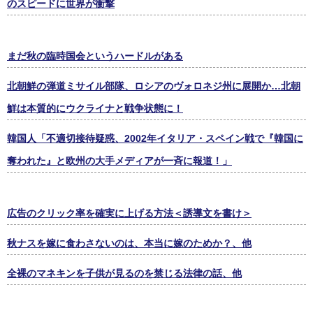
のスピードに世界が衝撃
まだ秋の臨時国会というハードルがある
北朝鮮の弾道ミサイル部隊、ロシアのヴォロネジ州に展開か…北朝
鮮は本質的にウクライナと戦争状態に！
韓国人「不適切接待疑惑、2002年イタリア・スペイン戦で『韓国に
奪われた』と欧州の大手メディアが一斉に報道！」
広告のクリック率を確実に上げる方法＜誘導文を書け＞
秋ナスを嫁に食わさないのは、本当に嫁のためか？、他
全裸のマネキンを子供が見るのを禁じる法律の話、他