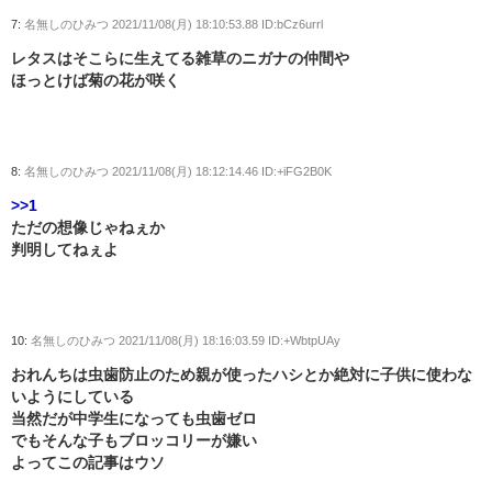
7:
名無しのひみつ
2021/11/08(月) 18:10:53.88 ID:bCz6urrl
レタスはそこらに生えてる雑草のニガナの仲間や
ほっとけば菊の花が咲く
8:
名無しのひみつ
2021/11/08(月) 18:12:14.46 ID:+iFG2B0K
>>1
ただの想像じゃねぇか
判明してねぇよ
10:
名無しのひみつ
2021/11/08(月) 18:16:03.59 ID:+WbtpUAy
おれんちは虫歯防止のため親が使ったハシとか絶対に子供に使わな
いようにしている
当然だが中学生になっても虫歯ゼロ
でもそんな子もブロッコリーが嫌い
よってこの記事はウソ