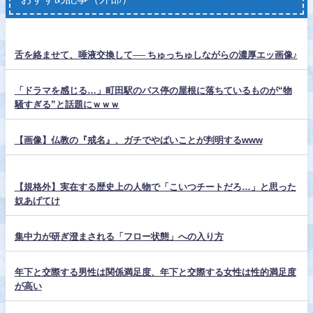
舌を絡ませて、唾液交換して── ちゅっちゅしながらの濃厚エッ画像♪
「ドラマを感じる…」町田駅のバス停の屋根に落ちているものが“物
騒すぎる”と話題にｗｗｗ
【画像】仏教の『戒名』、ガチでやばいことが判明するwww
【規格外】実在する歴史上の人物で「こいつチートだろ…」と思った
奴あげてけ
集中力が研ぎ澄まされる「フロー状態」への入り方
年下と交際する男性は関係満足度、年下と交際する女性は性的満足度
が高い