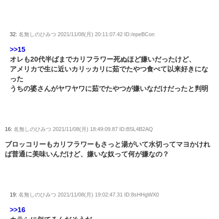
32:
名無しのひみつ
2021/11/08(月) 20:11:07.42 ID:/epeBCon
>>15
オレも20代半ばまでカリフラワー死ぬほど嫌いだったけど、
アメリカで生に近いカリッカリに茹でたやつ食べて以来好きにな
った
うちの婆さんがヤワヤワに茹でたやつが嫌いなだけだったと判明
16:
名無しのひみつ
2021/11/08(月) 18:49:09.87 ID:BSL4B2AQ
ブロッコリーもカリフラワーもさっと湯がいて水切ってマヨかけれ
ば普通に美味いんだけど、嫌いな奴って何が嫌なの？
19:
名無しのひみつ
2021/11/08(月) 19:02:47.31 ID:8sHHgWX0
>>16