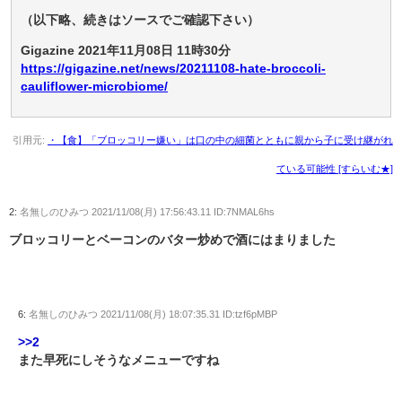
（以下略、続きはソースでご確認下さい）
Gigazine 2021年11月08日 11時30分
https://gigazine.net/news/20211108-hate-broccoli-
cauliflower-microbiome/
引用元:
・【食】「ブロッコリー嫌い」は口の中の細菌とともに親から子に受け継がれ
ている可能性 [すらいむ★]
2:
名無しのひみつ
2021/11/08(月) 17:56:43.11 ID:7NMAL6hs
ブロッコリーとベーコンのバター炒めで酒にはまりました
6:
名無しのひみつ
2021/11/08(月) 18:07:35.31 ID:tzf6pMBP
>>2
また早死にしそうなメニューですね