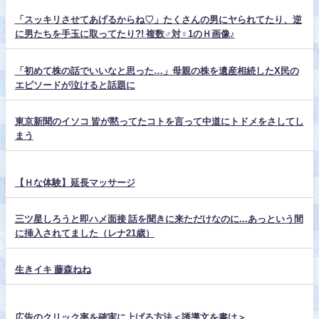
「スッキリさせてあげるからね♡」たくさんの男にヤられてたり、逆
に男たちを手玉に取ってたり?! 複数♂対♀1のＨ画像♪
「初めて株の話でいいなと思った…」母親の株を遺産相続したX民の
エピソードが泣けると話題に
東京新聞のイソコ 皆が黙ってたコトを言って中道にトドメをさしてし
まう
【Ｈな体験】延長マッサージ
三ツ星しろうと即ハメ面接 話を聞きに来ただけなのに...あっという間
に挿入されてました（レナ21歳）
生きイキ 藤森ねね
広告のクリック率を確実に上げる方法＜誘導文を書け＞