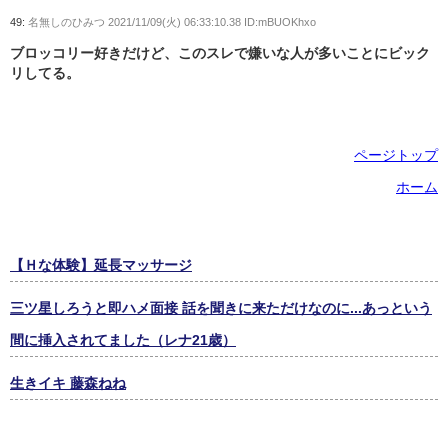
49:
名無しのひみつ
2021/11/09(火) 06:33:10.38 ID:mBUOKhxo
ブロッコリー好きだけど、このスレで嫌いな人が多いことにビック
リしてる。
ページトップ
ホーム
【Ｈな体験】延長マッサージ
三ツ星しろうと即ハメ面接 話を聞きに来ただけなのに...あっという
間に挿入されてました（レナ21歳）
生きイキ 藤森ねね