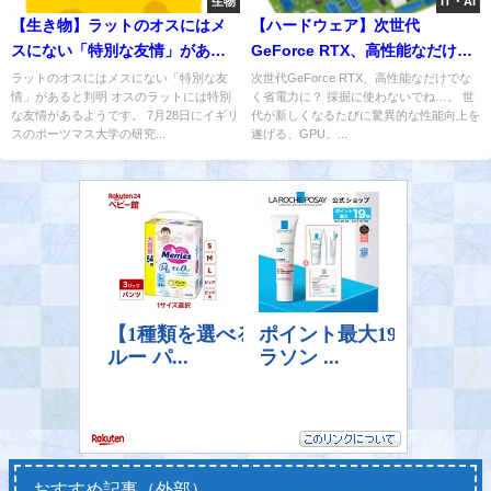
生物
IT・AI
【生き物】ラットのオスにはメ
【ハードウェア】次世代
スにない「特別な友情」があっ
GeForce RTX、高性能なだけで
た！
なく省電力に？
ラットのオスにはメスにない「特別な友
次世代GeForce RTX、高性能なだけでな
情」があると判明 オスのラットには特別
く省電力に？ 採掘に使わないでね…。 世
な友情があるようです。 7月28日にイギリ
代が新しくなるたびに驚異的な性能向上を
スのポーツマス大学の研究...
遂げる、GPU。...
おすすめ記事（外部）