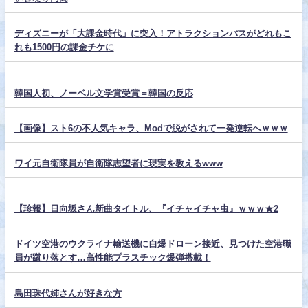
ディズニーが「大課金時代」に突入！アトラクションパスがどれもこ
れも1500円の課金チケに
韓国人初、ノーベル文学賞受賞＝韓国の反応
【画像】スト6の不人気キャラ、Modで脱がされて一発逆転へｗｗｗ
ワイ元自衛隊員が自衛隊志望者に現実を教えるwww
【珍報】日向坂さん新曲タイトル、『イチャイチャ虫』ｗｗｗ★2
ドイツ空港のウクライナ輸送機に自爆ドローン接近、見つけた空港職
員が蹴り落とす…高性能プラスチック爆弾搭載！
島田珠代姉さんが好きな方