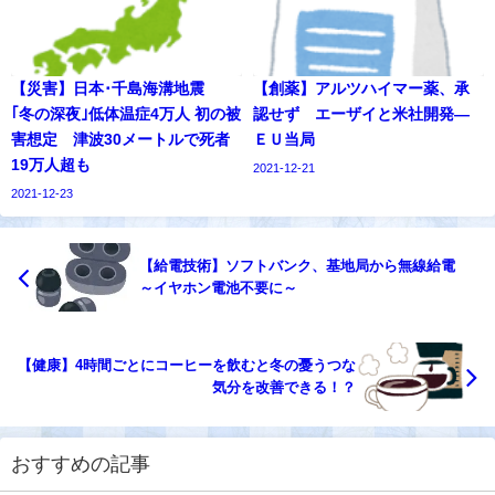
【災害】日本･千島海溝地震
【創薬】アルツハイマー薬、承
｢冬の深夜｣低体温症4万人 初の被
認せず エーザイと米社開発―
害想定 津波30メートルで死者
ＥＵ当局
19万人超も
2021-12-21
2021-12-23
【給電技術】ソフトバンク、基地局から無線給電
～イヤホン電池不要に～
【健康】4時間ごとにコーヒーを飲むと冬の憂うつな
気分を改善できる！？
おすすめの記事