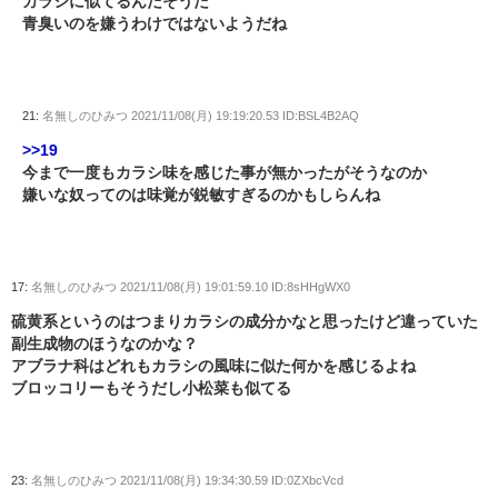
カラシに似てるんだそうだ
青臭いのを嫌うわけではないようだね
21:
名無しのひみつ
2021/11/08(月) 19:19:20.53 ID:BSL4B2AQ
>>19
今まで一度もカラシ味を感じた事が無かったがそうなのか
嫌いな奴ってのは味覚が鋭敏すぎるのかもしらんね
17:
名無しのひみつ
2021/11/08(月) 19:01:59.10 ID:8sHHgWX0
硫黄系というのはつまりカラシの成分かなと思ったけど違っていた
副生成物のほうなのかな？
アブラナ科はどれもカラシの風味に似た何かを感じるよね
ブロッコリーもそうだし小松菜も似てる
23:
名無しのひみつ
2021/11/08(月) 19:34:30.59 ID:0ZXbcVcd