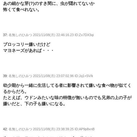
あの細かな芽(?)のすき間に、虫が隠れてないか
怖くて食べれない。
37:
名無しのひみつ
2021/11/08(月) 22:46:16.23 ID:Zx7DX3qi
ブロッコリー嫌いだけど
マヨネーズがあれば・・・
39:
名無しのひみつ
2021/11/08(月) 23:07:02.96 ID:Jq1+SV/k
幼少期から一緒に生活してる者に影響されて嫌いな食べ物が似てく
るからだろ。
たとえば、ウドンみたいな味の特徴が無いものでも兄弟の上の子が
嫌いだと、下の子も嫌いになる。
42:
名無しのひみつ
2021/11/08(月) 23:38:39.25 ID:AP9p8xnB