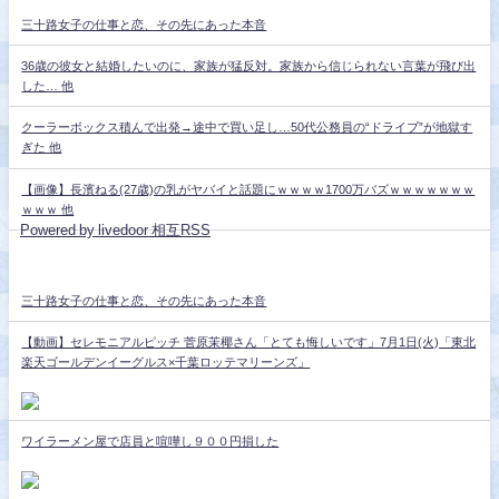
三十路女子の仕事と恋、その先にあった本音
36歳の彼女と結婚したいのに、家族が猛反対。家族から信じられない言葉が飛び出
した… 他
クーラーボックス積んで出発→途中で買い足し…50代公務員の“ドライブ”が地獄す
ぎた 他
【画像】長濱ねる(27歳)の乳がヤバイと話題にｗｗｗｗ1700万バズｗｗｗｗｗｗｗ
ｗｗｗ 他
Powered by livedoor 相互RSS
三十路女子の仕事と恋、その先にあった本音
【動画】セレモニアルピッチ 菅原茉椰さん「とても悔しいです」7月1日(火)「東北
楽天ゴールデンイーグルス×千葉ロッテマリーンズ」
ワイラーメン屋で店員と喧嘩し９００円損した