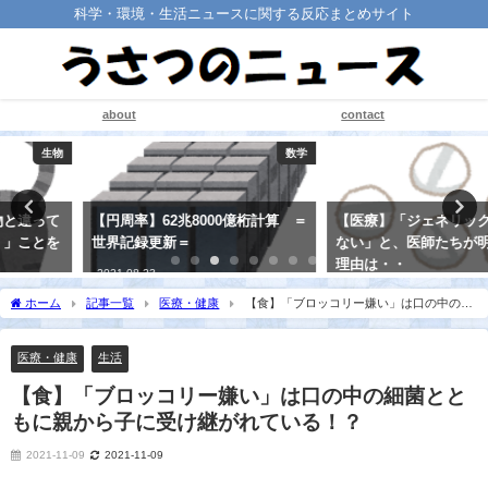
科学・環境・生活ニュースに関する反応まとめサイト
about
contact
数学
医療・健康
【円周率】62兆8000億桁計算 ＝
【医療】「ジェネリック薬は飲ま
世界記録更新＝
ない」と、医師たちが明かすその
理由は・・
2021-08-23
2021-08-21
ホーム
記事一覧
医療・健康
【食】「ブロッコリー嫌い」は口の中の細
菌とともに親から子に受け継がれている！？
医療・健康
生活
【食】「ブロッコリー嫌い」は口の中の細菌とと
もに親から子に受け継がれている！？
2021-11-09
2021-11-09