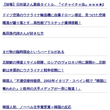
【珍報】日向坂さん新曲タイトル、『イチャイチャ虫』ｗｗｗ★2
ドイツ空港のウクライナ輸送機に自爆ドローン接近、見つけた空港
職員が蹴り落とす…高性能プラスチック爆弾搭載！
島田珠代姉さんが好きな方
まだ秋の臨時国会というハードルがある
北朝鮮の弾道ミサイル部隊、ロシアのヴォロネジ州に展開か…北朝
鮮は本質的にウクライナと戦争状態に！
韓国人「不適切接待疑惑、2002年イタリア・スペイン戦で『韓国に
奪われた』と欧州の大手メディアが一斉に報道！」
韓国人初、ノーベル文学賞受賞＝韓国の反応