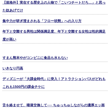
【規格外】実在する歴史上の人物で「こいつチートだろ…」と思っ
た奴あげてけ
集中力が研ぎ澄まされる「フロー状態」への入り方
年下と交際する男性は関係満足度、年下と交際する女性は性的満足
度が高い
すまん熊本やがコンビニに食品も水もない
いきなり円高
ディズニーが「大課金時代」に突入！アトラクションパスがどれも
これも1500円の課金チケに
舌を絡ませて、唾液交換して── ちゅっちゅしながらの濃厚エッ画