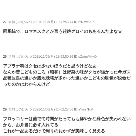
27:
名無しのひみつ
2021/11/08(月) 19:47:53.44 ID:lYNsw5ZP
同系統で、ロマネスクとか言う超絶グロイのもあるんだよなｗ
28:
名無しのひみつ
2021/11/08(月) 19:53:50.96 ID:cZmmMkvQ
アブラナ科はクセは少ないほうだと思うけどなあ
なんか昔こどものころ（昭和）は野菜の味がクセが強かった希ガス
品種改良の違いか露地栽培が多かった違いかこどもの味覚が鋭敏だ
ったのかはわからんけど
29:
名無しのひみつ
2021/11/08(月) 20:02:27.36 ID:aYmr7IxV
ブロッコリーは茹でて時間がたってもも鮮やかな緑色が失われない
から、お弁当に必ず入れてる
これが一品あるだけで周りのおかずが美味しく見える