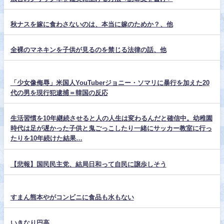
秋ナスを嫁に食わさないのは、本当に嫁のためか？、他
全裸のマネキンを子供が見るのを禁じる法律の話、他
「少女像侮辱」米国人YouTuberジョニー・ソマリに暴行を加えた20
代の男を現行犯逮捕＝韓国の反応
生活習慣を10年継続させると人の人生は変わるんだと確信中。幼稚園
時代は足が遅かった子供と鬼ごっこしたり一緒にサッカー教室に行っ
たりを10年続けた結果…
【悲報】国民民主党、結局日和って自民に譲歩しそう
すまん熊本やがコンビニに食品も水もない
いきなり円高