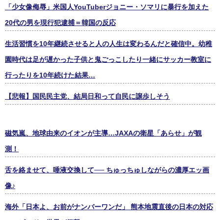
「少女像侮辱」米国人YouTuberジョニー・ソマリに暴行を加えた
20代の男を現行犯逮捕＝韓国の反応
生活習慣を10年継続させると人の人生は変わるんだと確信中。幼稚
園時代は足が遅かった子供と鬼ごっこしたり一緒にサッカー教室に
行ったりを10年続けた結果…
【悲報】国民民主党、結局日和って自民に譲歩しそう
磁気嵐、地球由来のイオンが主導…JAXAの衛星「あらせ」が観
測！
舌を絡ませて、唾液交換して── ちゅっちゅしながらの濃厚エッ画
像♪
海外「日本よ、お前がナンバーワンだ」 熊本地震直後の日本の対応