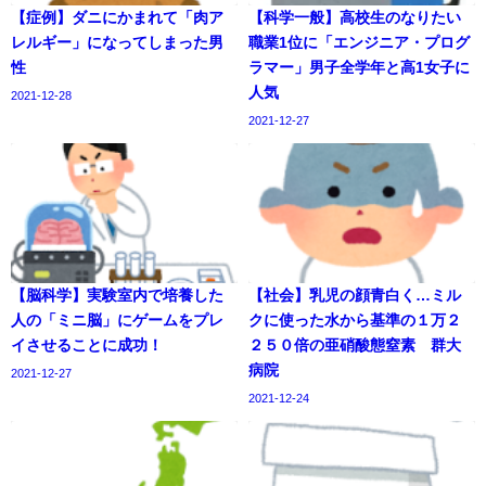
【症例】ダニにかまれて「肉ア
【科学一般】高校生のなりたい
レルギー」になってしまった男
職業1位に「エンジニア・プログ
性
ラマー」男子全学年と高1女子に
人気
2021-12-28
2021-12-27
【脳科学】実験室内で培養した
【社会】乳児の顔青白く…ミル
人の「ミニ脳」にゲームをプレ
クに使った水から基準の１万２
イさせることに成功！
２５０倍の亜硝酸態窒素 群大
病院
2021-12-27
2021-12-24