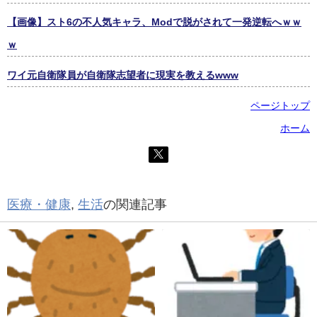
【画像】スト6の不人気キャラ、Modで脱がされて一発逆転へｗｗ
ｗ
ワイ元自衛隊員が自衛隊志望者に現実を教えるwww
ページトップ
ホーム
医療・健康
,
生活
の関連記事