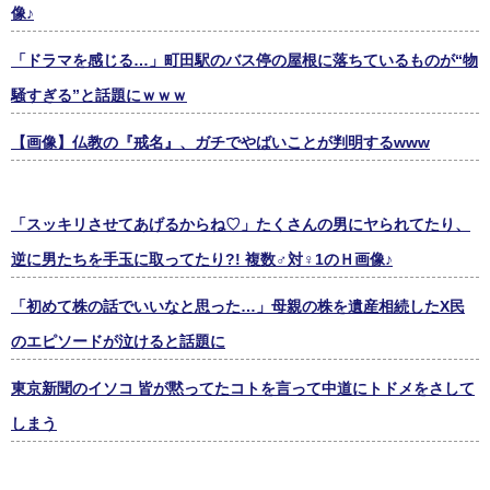
像♪
「ドラマを感じる…」町田駅のバス停の屋根に落ちているものが“物
騒すぎる”と話題にｗｗｗ
【画像】仏教の『戒名』、ガチでやばいことが判明するwww
「スッキリさせてあげるからね♡」たくさんの男にヤられてたり、
逆に男たちを手玉に取ってたり?! 複数♂対♀1のＨ画像♪
「初めて株の話でいいなと思った…」母親の株を遺産相続したX民
のエピソードが泣けると話題に
東京新聞のイソコ 皆が黙ってたコトを言って中道にトドメをさして
しまう