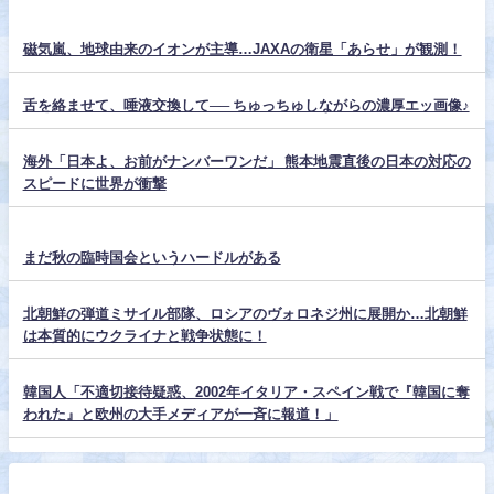
磁気嵐、地球由来のイオンが主導…JAXAの衛星「あらせ」が観測！
舌を絡ませて、唾液交換して── ちゅっちゅしながらの濃厚エッ画像♪
海外「日本よ、お前がナンバーワンだ」 熊本地震直後の日本の対応の
スピードに世界が衝撃
まだ秋の臨時国会というハードルがある
北朝鮮の弾道ミサイル部隊、ロシアのヴォロネジ州に展開か…北朝鮮
は本質的にウクライナと戦争状態に！
韓国人「不適切接待疑惑、2002年イタリア・スペイン戦で『韓国に奪
われた』と欧州の大手メディアが一斉に報道！」