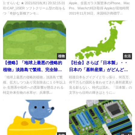
ナイト」を北海道で発見
の特許取得！
1: すらいむ ★ 2021/02/18(木) 20:32:15.01
Apple、全面ガラス製筐体のiPhone、Mac
ID:CAP_USER ソフトクリーム型の殻をも
Pro、Watchの特許取得 Appleが現地時間
つ「奇妙な新種アンモ...
2021年11月16日、米国特許商標庁...
植物
生活
【侵略】「地球上最悪の侵略的
【社会】さらば「日本製」・・
植物」淡路島で繁殖、完全除去
日本の「基幹産業」がどんどん
に１０年以上か
消えてなくなる！？
「地球上最悪の侵略的植物」淡路島で繁
戦後日本をグイグイと引っ張り、何百万、
殖、拡大しつつあり完全除去に１０年以上
何千万もの国民を食わせてきた基幹産業が
か 生態系や稲作への悪影響が懸念される
見る影もない。時代は流れ、「日本製」の
特定外来生物の水草が、兵庫県...
文字から往時の輝きはとうに...