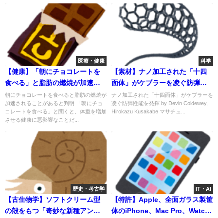
医療・健康
科学
【健康】「朝にチョコレートを
【素材】ナノ加工された「十四
食べる」と脂肪の燃焼が加速さ
面体」がケブラーを凌ぐ防弾性
れる！？
能を発揮！
朝にチョコレートを食べると脂肪の燃焼が
ナノ加工された「十四面体」がケブラーを
加速されることがあると判明 「朝にチョ
凌ぐ防弾性能を発揮 by Devin Coldewey,
コレートを食べる」と聞くと、体重を増加
Hirokazu Kusakabe マサチュ...
させる健康に悪影響なことだ...
歴史・考古学
IT・AI
【古生物学】ソフトクリーム型
【特許】Apple、全面ガラス製筐
の殻をもつ「奇妙な新種アンモ
体のiPhone、Mac Pro、Watch