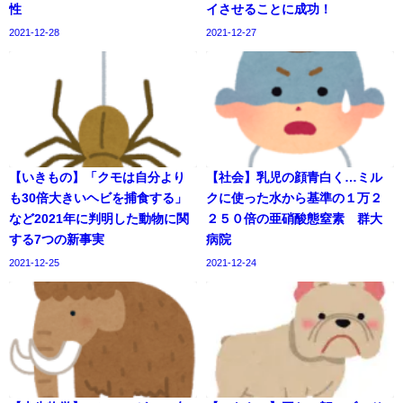
性
イさせることに成功！
2021-12-28
2021-12-27
【いきもの】「クモは自分より
【社会】乳児の顔青白く…ミル
も30倍大きいヘビを捕食する」
クに使った水から基準の１万２
など2021年に判明した動物に関
２５０倍の亜硝酸態窒素 群大
する7つの新事実
病院
2021-12-25
2021-12-24