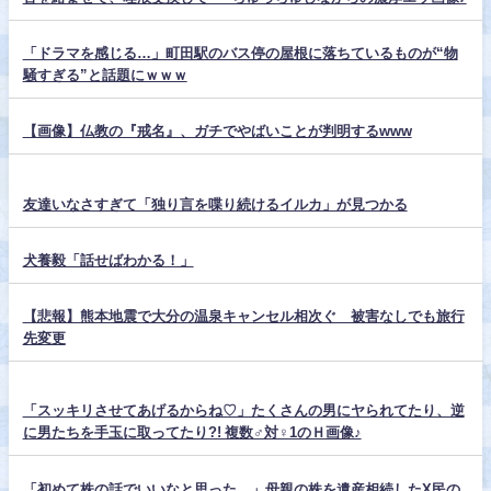
「ドラマを感じる…」町田駅のバス停の屋根に落ちているものが“物
騒すぎる”と話題にｗｗｗ
【画像】仏教の『戒名』、ガチでやばいことが判明するwww
友達いなさすぎて「独り言を喋り続けるイルカ」が見つかる
犬養毅「話せばわかる！」
【悲報】熊本地震で大分の温泉キャンセル相次ぐ 被害なしでも旅行
先変更
「スッキリさせてあげるからね♡」たくさんの男にヤられてたり、逆
に男たちを手玉に取ってたり?! 複数♂対♀1のＨ画像♪
「初めて株の話でいいなと思った…」母親の株を遺産相続したX民の