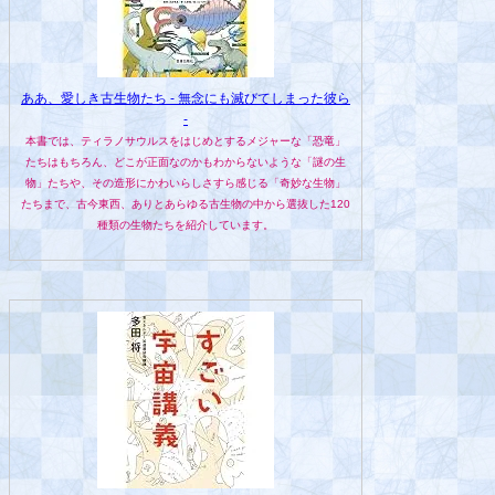
ああ、愛しき古生物たち - 無念にも滅びてしまった彼ら
-
本書では、ティラノサウルスをはじめとするメジャーな「恐竜」
たちはもちろん、どこが正面なのかもわからないような「謎の生
物」たちや、その造形にかわいらしさすら感じる「奇妙な生物」
たちまで、古今東西、ありとあらゆる古生物の中から選抜した120
種類の生物たちを紹介しています。