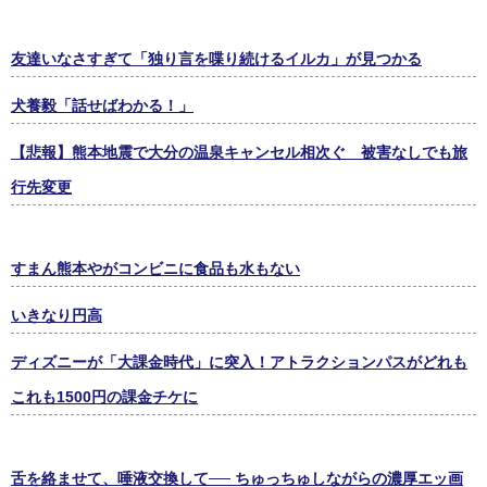
友達いなさすぎて「独り言を喋り続けるイルカ」が見つかる
犬養毅「話せばわかる！」
【悲報】熊本地震で大分の温泉キャンセル相次ぐ 被害なしでも旅
行先変更
すまん熊本やがコンビニに食品も水もない
いきなり円高
ディズニーが「大課金時代」に突入！アトラクションパスがどれも
これも1500円の課金チケに
舌を絡ませて、唾液交換して── ちゅっちゅしながらの濃厚エッ画