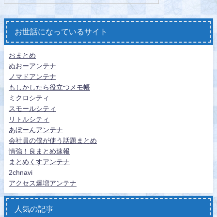
お世話になっているサイト
おまとめ
ぬおーアンテナ
ノマドアンテナ
もしかしたら役立つメモ帳
ミクロシティ
スモールシティ
リトルシティ
あぼーんアンテナ
会社員の僕が使う話題まとめ
情強！良まとめ速報
まとめくすアンテナ
2chnavi
アクセス爆増アンテナ
人気の記事