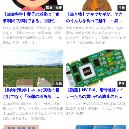
医療・健康
生物
【生命科学】卵子の老化は「食
【生き物】ナキウサギが、ヤク
事制限で抑制できる」可能性が
のうんちを食べて越冬 ～異色
ある
の戦略が判明～
卵子の老化は食事制限で抑制できる可能性
ナキウサギがヤクのうんちを食べて越冬、
がある、理研がマウスで確認 著者：波留
異色の戦略が判明 冬の気温はマイナス
久泉 理化学研究所(理研)は7月13日、生殖
30℃以下、青海チベット高原のクチグロナ
寿命の初期、中期、後...
キウサギ 気温が低く食料が...
生物
科学
【動物行動学】ネコは実物の箱
【話題】NVIDIA、暗号通貨マイ
だけでなく「仮想の四角形」の
ナーたちの買い占め防止のため
中に座ることも好むらしい
RTX 3060の採掘効率を半分に制
ネコは実物の箱だけでなく「仮想の四角
1: すらいむ ★ 2021/02/19(金) 11:01:22.91
形」の中に座ることも好むという研究結果
ID:CAP_USER NVIDIA、マイニング専用
限 新たにマイニング専用GPU
ネコは箱の上に乗ったり中に入ったりする
GPU「CMP ...
を発表
習性がありますが、実物の箱...