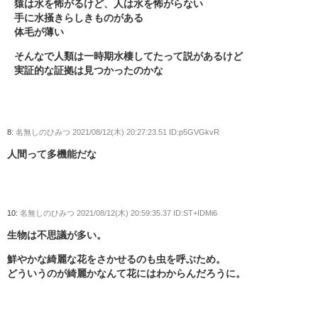
猿は水を怖がるけど、人は水を怖がらない
手に水掻きらしきものがある
体毛が薄い
そんなで人類は一時期水棲してたって説があるけど
実証的な証拠は見つかったのかな
8:
名無しのひみつ
2021/08/12(木) 20:27:23.51 ID:p5GVGkvR
人間って多機能だな
10:
名無しのひみつ
2021/08/12(木) 20:59:35.37 ID:ST+IDMi6
生物は不思議が多い。
鮮やかな綺麗な花をさかせるのも虫を呼ぶため。
どういうのが綺麗かなんて花にはわからんだろうに。