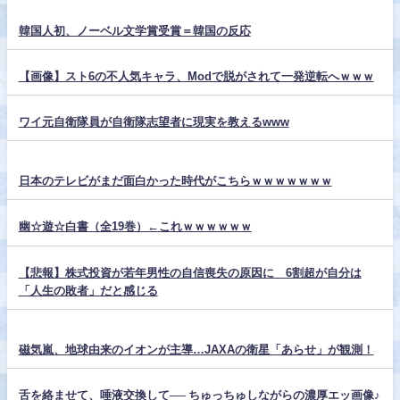
韓国人初、ノーベル文学賞受賞＝韓国の反応
【画像】スト6の不人気キャラ、Modで脱がされて一発逆転へｗｗｗ
ワイ元自衛隊員が自衛隊志望者に現実を教えるwww
日本のテレビがまだ面白かった時代がこちらｗｗｗｗｗｗｗ
幽☆遊☆白書（全19巻）←これｗｗｗｗｗｗ
【悲報】株式投資が若年男性の自信喪失の原因に 6割超が自分は
「人生の敗者」だと感じる
磁気嵐、地球由来のイオンが主導…JAXAの衛星「あらせ」が観測！
舌を絡ませて、唾液交換して── ちゅっちゅしながらの濃厚エッ画像♪