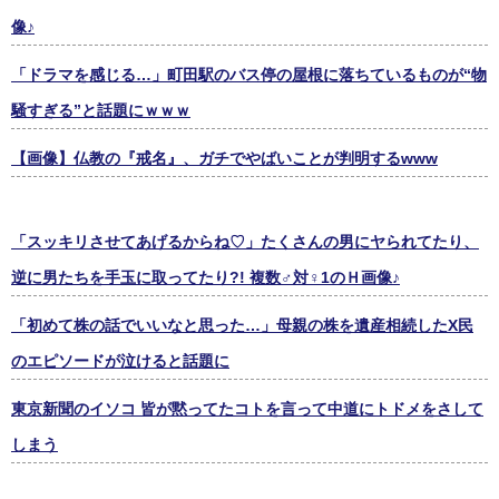
像♪
「ドラマを感じる…」町田駅のバス停の屋根に落ちているものが“物
騒すぎる”と話題にｗｗｗ
【画像】仏教の『戒名』、ガチでやばいことが判明するwww
「スッキリさせてあげるからね♡」たくさんの男にヤられてたり、
逆に男たちを手玉に取ってたり?! 複数♂対♀1のＨ画像♪
「初めて株の話でいいなと思った…」母親の株を遺産相続したX民
のエピソードが泣けると話題に
東京新聞のイソコ 皆が黙ってたコトを言って中道にトドメをさして
しまう