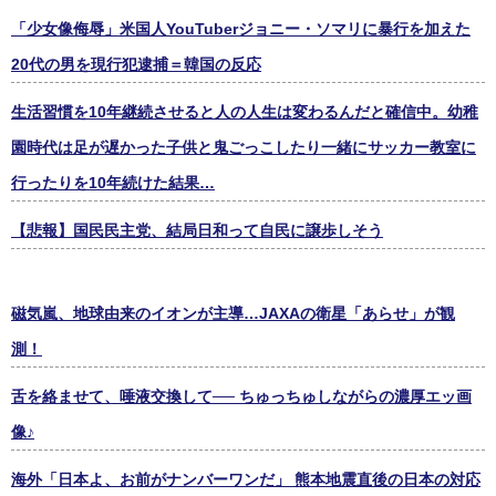
「少女像侮辱」米国人YouTuberジョニー・ソマリに暴行を加えた
20代の男を現行犯逮捕＝韓国の反応
生活習慣を10年継続させると人の人生は変わるんだと確信中。幼稚
園時代は足が遅かった子供と鬼ごっこしたり一緒にサッカー教室に
行ったりを10年続けた結果…
【悲報】国民民主党、結局日和って自民に譲歩しそう
磁気嵐、地球由来のイオンが主導…JAXAの衛星「あらせ」が観
測！
舌を絡ませて、唾液交換して── ちゅっちゅしながらの濃厚エッ画
像♪
海外「日本よ、お前がナンバーワンだ」 熊本地震直後の日本の対応