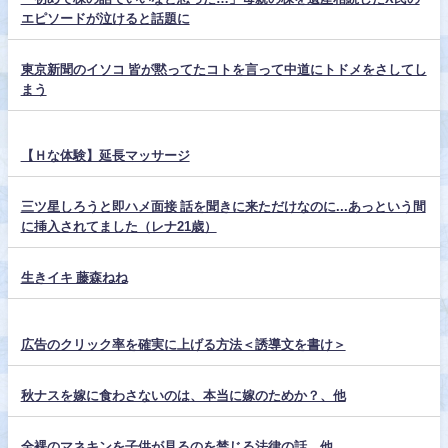
エピソードが泣けると話題に
東京新聞のイソコ 皆が黙ってたコトを言って中道にトドメをさしてし
まう
【Ｈな体験】延長マッサージ
三ツ星しろうと即ハメ面接 話を聞きに来ただけなのに...あっという間
に挿入されてました（レナ21歳）
生きイキ 藤森ねね
広告のクリック率を確実に上げる方法＜誘導文を書け＞
秋ナスを嫁に食わさないのは、本当に嫁のためか？、他
全裸のマネキンを子供が見るのを禁じる法律の話、他