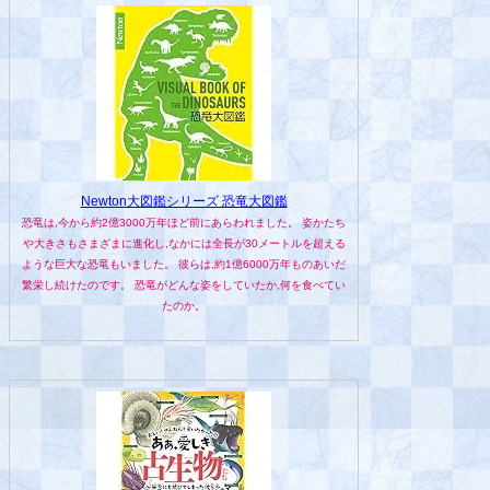
Newton大図鑑シリーズ 恐竜大図鑑
恐竜は,今から約2億3000万年ほど前にあらわれました。 姿かたち
や大きさもさまざまに進化し,なかには全長が30メートルを超える
ような巨大な恐竜もいました。 彼らは,約1億6000万年ものあいだ
繁栄し続けたのです。 恐竜がどんな姿をしていたか,何を食べてい
たのか。