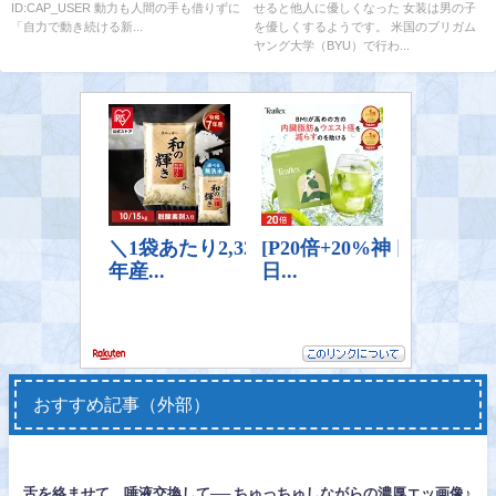
ID:CAP_USER 動力も人間の手も借りずに
せると他人に優しくなった 女装は男の子
「自力で動き続ける新...
を優しくするようです。 米国のブリガム
ヤング大学（BYU）で行わ...
おすすめ記事（外部）
舌を絡ませて、唾液交換して── ちゅっちゅしながらの濃厚エッ画像♪