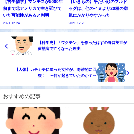
【古生物学】マンモスが5000年
【いきもの】平たい顔のブルド
前まで北アメリカで生き延びて
ッグは、他のイヌより20種の病
いた可能性があると判明
気にかかりやすかった
2021-12-24
2021-12-23
【科学史】「ワクチン」を作ったはずの野口英世が
黄熱病で亡くなった理由
【人体】カチカチに凍った女性が、奇跡的に回
復！ ～何が起きていたのか？～
おすすめの記事