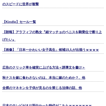
のスピードに世界が衝撃
【Kindle】セール一覧
【朗報】アラフィフの熟女『細マッチョのペニスを騎乗位で擦り上
げたい』
【画像】「日本一かわいい女子高生」候補15人が出揃うｗｗｗｗ
広告のクリック率を確実に上げる方法＜誘導文を書け＞
秋ナスを嫁に食わさないのは、本当に嫁のためか？、他
全裸のマネキンを子供が見るのを禁じる法律の話、他
日本のテレビがまだ面白かった時代がこちらｗｗｗｗｗｗｗ