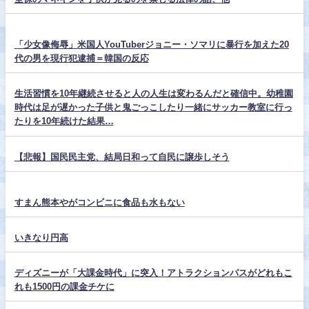
「少女像侮辱」米国人YouTuberジョニー・ソマリに暴行を加えた20
代の男を現行犯逮捕＝韓国の反応
生活習慣を10年継続させると人の人生は変わるんだと確信中。幼稚園
時代は足が遅かった子供と鬼ごっこしたり一緒にサッカー教室に行っ
たりを10年続けた結果…
【悲報】国民民主党、結局日和って自民に譲歩しそう
すまん熊本やがコンビニに食品も水もない
いきなり円高
ディズニーが「大課金時代」に突入！アトラクションパスがどれもこ
れも1500円の課金チケに