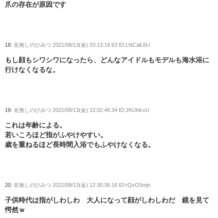
爪の存在が原因です
18:
名無しのひみつ
2021/08/13(金) 03:13:19.63 ID:LNCalL6U
もし顔もシワシワになったら、どんなアイドルもモデルも海水浴に
行けなくなるな。
19:
名無しのひみつ
2021/08/13(金) 12:02:46.34 ID:JKUhlcvU
これは年齢による。
若いころほど指がふやけやすい。
歳を重ねるほど長時間入浴でもふやけなくなる。
20:
名無しのひみつ
2021/08/13(金) 12:30:36.16 ID:rQxO5mjn
子供時代は指がしわしわ 大人になって顔がしわしわだ 鏡を見て
愕然ｗ