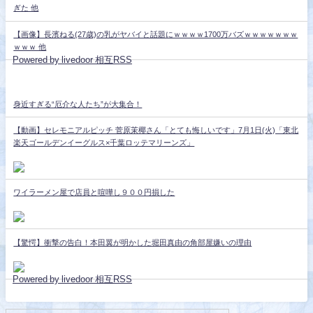
ぎた 他
【画像】長濱ねる(27歳)の乳がヤバイと話題にｗｗｗｗ1700万バズｗｗｗｗｗｗｗ
ｗｗｗ 他
Powered by livedoor 相互RSS
身近すぎる“厄介な人たち”が大集合！
【動画】セレモニアルピッチ 菅原茉椰さん「とても悔しいです」7月1日(火)「東北
楽天ゴールデンイーグルス×千葉ロッテマリーンズ」
ワイラーメン屋で店員と喧嘩し９００円損した
【驚愕】衝撃の告白！本田翼が明かした堀田真由の角部屋嫌いの理由
Powered by livedoor 相互RSS