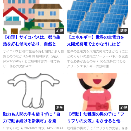
心理
環境
【心理】サイコパスは、都市生
【エネルギー】世界の全電力を
活を好む傾向があり、自然との
太陽光発電でまかなうにはどの
つながりが希薄だった
くらいのソーラーパネルが必要
サイコパスは都市生活を好む傾向があり自
世界の全電力を太陽光発電でまかなうには
然とのつながりが希薄 精神病質（英訳：
どのくらいの屋根にソーラーパネルを設置
なのか？
psychopathy）とは精神障害の一種であ
する必要があるのか？ 化石燃料に代わる
り、良心の欠如やエ...
グリーンエネルギーの技術開...
科学
心理
動力も人間の手も借りずに「自
【行動】幼稚園の男の子に「フ
力で動き続ける新素材」を発
リフリの女装」をさせると他人
見！
に優しくなった
1: すらいむ ★ 2021/02/03(水) 14:56:18.41
幼稚園の男の子に「フリフリの女装」をさ