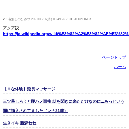
23:
名無しのひみつ
2021/08/16(月) 00:49:26.73 ID:AOuaORP3
アクア説
https://ja.wikipedia.org/wiki/%E3%82%A2%E3%82%AF%E3%
ページトップ
ホーム
【Ｈな体験】延長マッサージ
三ツ星しろうと即ハメ面接 話を聞きに来ただけなのに...あっという
間に挿入されてました（レナ21歳）
生きイキ 藤森ねね