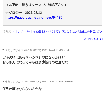
（以下略、続きはソースでご確認下さい）
ナゾロジー 2021.08.12
https://nazology.net/archives/94495
引用元:
・【ナゾロジー】なぜ指はふやけてシワシワになるのか「進化上の利点」があ
った [すらいむ★]
2:
名無しのひみつ
2021/08/12(木) 19:20:44.44 ID:iA3PxmlU
ガキの頃はめっちゃシワシワになったけど
おっさんになってからは多少波打つ程度だな...
4:
名無しのひみつ
2021/08/12(木) 19:40:05.90 ID:E45KmHnm
何故か顔はならないんだな