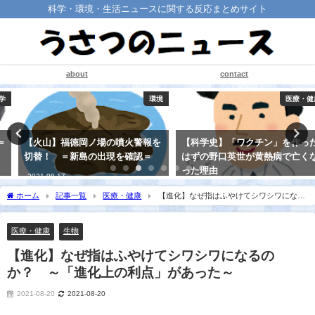
科学・環境・生活ニュースに関する反応まとめサイト
about
contact
環境
医療・健康
【火山】福徳岡ノ場の噴火警報を
【科学史】「ワクチン」を作った
切替！ ＝新島の出現を確認＝
はずの野口英世が黄熱病で亡くな
った理由
2021-08-17
2021-08-20
ホーム
記事一覧
医療・健康
【進化】なぜ指はふやけてシワシワになる
のか？ ～「進化上の利点」があった～
医療・健康
生物
【進化】なぜ指はふやけてシワシワになるの
か？ ～「進化上の利点」があった～
2021-08-20
2021-08-20