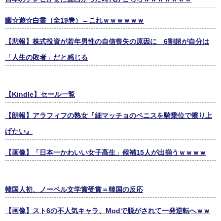
幽☆遊☆白書（全19巻）←これｗｗｗｗｗｗ
【悲報】株式投資が若年男性の自信喪失の原因に 6割超が自分は
「人生の敗者」だと感じる
【Kindle】セール一覧
【朗報】アラフィフの熟女『細マッチョのペニスを騎乗位で擦り上
げたい』
【画像】「日本一かわいい女子高生」候補15人が出揃うｗｗｗｗ
韓国人初、ノーベル文学賞受賞＝韓国の反応
【画像】スト6の不人気キャラ、Modで脱がされて一発逆転へｗｗ