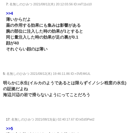
7:
名無しのひみつ
2021/08/12(木) 20:12:03.56 ID:miT11o10
>>4
薄いからだよ
薬の作用する効果にも集みは影響がある
腕の部位に注入した時の効果が1とすると
同じ量注入した時の効果が足の裏が0.1
顔が40
それぐらい顔のは薄い
5:
名無しのひみつ
2021/08/12(木) 19:46:11.86 ID:+3VE4KUL
明らかに水生(イルカのようであるとは限らずイノシシ程度の水生)
の証拠だよね
海辺川辺の岩で滑らないようにってことだろう
17:
名無しのひみつ
2021/08/13(金) 02:40:17.67 ID:kEdSPwt2
>>5