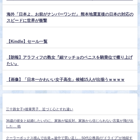
海外「日本よ、お前がナンバーワンだ」 熊本地震直後の日本の対応の
スピードに世界が衝撃
【Kindle】セール一覧
【朗報】アラフィフの熟女『細マッチョのペニスを騎乗位で擦り上げ
たい』
【画像】「日本一かわいい女子高生」候補15人が出揃うｗｗｗｗ
三十路女子×後輩男子、近づく心とすれ違い
36歳の彼女と結婚したいのに、家族が猛反対。家族から信じられない言葉が飛び出
した… 他
クーラーボックス積んで出発→途中で買い足し…50代公務員の“ドライブ”が地獄す