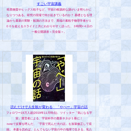
すごい宇宙講義
暗黒物質やヒッグス粒子など、宇宙の根源的な謎がいま明らかに
なりつつある。研究の現場で何が起きているのか？ 基礎となる理
論から最新の実験・観測の方法まで、異端の素粒子物理学者が１
００を超えるスライドと共にわかりやすく語った、３時間×４日の
一般公開講座＜完全版＞。
読むだけで人生観が変わる 「やべー」宇宙の話
フォロワー19万人超(2019年11月時点)、ツイッター「気になる宇
宙」運営者による、宇宙科学の最新ネタが１冊に！
noteで反響を呼んだ、「宇宙で死んだ犬の話」を加筆修正して収
録。 本書を読めば、とんでもない宇宙の中の地球で生きる、私た