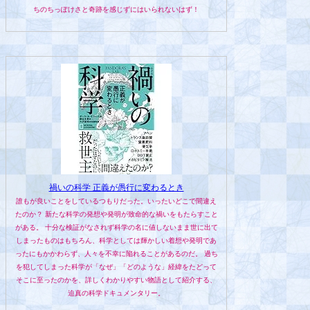
ちのちっぽけさと奇跡を感じずにはいられないはず！
禍いの科学 正義が愚行に変わるとき
誰もが良いことをしているつもりだった。いったいどこで間違え
たのか？ 新たな科学の発想や発明が致命的な禍いをもたらすこと
がある。 十分な検証がなされず科学の名に値しないまま世に出て
しまったものはもちろん、科学としては輝かしい着想や発明であ
ったにもかかわらず、人々を不幸に陥れることがあるのだ。 過ち
を犯してしまった科学が「なぜ」「どのような」経緯をたどって
そこに至ったのかを、詳しくわかりやすい物語として紹介する、
迫真の科学ドキュメンタリー。