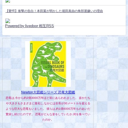
【驚愕】衝撃の告白！本田翼が明かした堀田真由の角部屋嫌いの理由
Powered by livedoor 相互RSS
Newton大図鑑シリーズ 恐竜大図鑑
恐竜は,今から約2億3000万年ほど前にあらわれました。 姿かたち
や大きさもさまざまに進化し,なかには全長が30メートルを超える
ような巨大な恐竜もいました。 彼らは,約1億6000万年ものあいだ
繁栄し続けたのです。 恐竜がどんな姿をしていたか,何を食べてい
たのか。