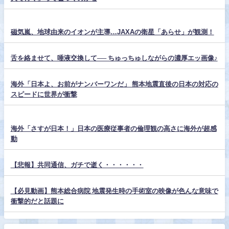
磁気嵐、地球由来のイオンが主導…JAXAの衛星「あらせ」が観測！
舌を絡ませて、唾液交換して── ちゅっちゅしながらの濃厚エッ画像♪
海外「日本よ、お前がナンバーワンだ」 熊本地震直後の日本の対応の
スピードに世界が衝撃
海外「さすが日本！」日本の医療従事者の倫理観の高さに海外が超感
動
【悲報】共同通信、ガチで逝く・・・・・・
【必見動画】熊本総合病院 地震発生時の手術室の映像が色んな意味で
衝撃的だと話題に