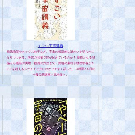
すごい宇宙講義
暗黒物質やヒッグス粒子など、宇宙の根源的な謎がいま明らかに
なりつつある。研究の現場で何が起きているのか？ 基礎となる理
論から最新の実験・観測の方法まで、異端の素粒子物理学者が１
００を超えるスライドと共にわかりやすく語った、３時間×４日の
一般公開講座＜完全版＞。