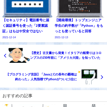
【セキュリティ】電話番号に届
【開発環境】トップエンジニア
く認証番号を使った「2要素認
学生の約半数が「Python」をも
証」はもはや安全ではない
っとも使っていると回答
2021-12-14
2021-12-13
【歴史】古文書から発覚！イタリアの船乗りはコロ
ンブスの150年前に「アメリカ大陸」を知っていた
【プログラミング言語】「JavaとCの長年の覇権は
終わった」人気指標でPythonがついに1位に
おすすめの記事