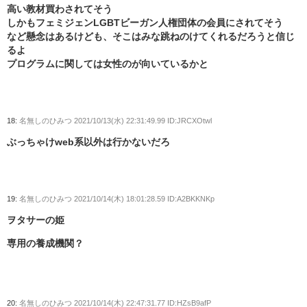
高い教材買わされてそう
しかもフェミジェンLGBTビーガン人権団体の会員にされてそう
など懸念はあるけども、そこはみな跳ねのけてくれるだろうと信じ
るよ
プログラムに関しては女性のが向いているかと
18:
名無しのひみつ
2021/10/13(水) 22:31:49.99 ID:JRCXOtwl
ぶっちゃけweb系以外は行かないだろ
19:
名無しのひみつ
2021/10/14(木) 18:01:28.59 ID:A2BKKNKp
ヲタサーの姫
専用の養成機関？
20:
名無しのひみつ
2021/10/14(木) 22:47:31.77 ID:HZsB9afP