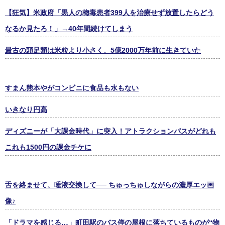
【狂気】米政府「黒人の梅毒患者399人を治療せず放置したらどう
なるか見たろ！」→40年間続けてしまう
最古の頭足類は米粒より小さく、5億2000万年前に生きていた
すまん熊本やがコンビニに食品も水もない
いきなり円高
ディズニーが「大課金時代」に突入！アトラクションパスがどれも
これも1500円の課金チケに
舌を絡ませて、唾液交換して── ちゅっちゅしながらの濃厚エッ画
像♪
「ドラマを感じる…」町田駅のバス停の屋根に落ちているものが“物