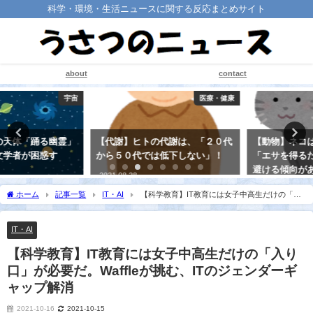
科学・環境・生活ニュースに関する反応まとめサイト
about
contact
医療・健康
生物
【代謝】ヒトの代謝は、「２０代
【動物】ネコは他の動物と違って
から５０代では低下しない」！
「エサを得るために働く」ことを
避ける傾向がある
2021-08-28
2021-08-20
ホーム
記事一覧
IT・AI
【科学教育】IT教育には女子中高生だけの「入
り口」が必要だ。Waffleが挑む、ITのジェンダーギャップ解消
IT・AI
【科学教育】IT教育には女子中高生だけの「入り
口」が必要だ。Waffleが挑む、ITのジェンダーギ
ャップ解消
2021-10-16
2021-10-15