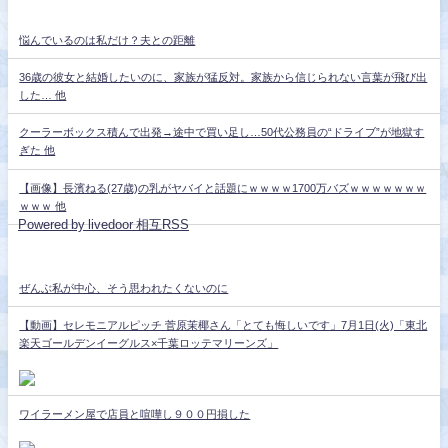
悩んでいるのは私だけ？夫との距離
36歳の彼女と結婚したいのに、家族が猛反対。家族から信じられない言葉が飛び出
した… 他
クーラーボックス積んで出発→途中で買い足し…50代公務員の“ドライブ”が地獄す
ぎた 他
【画像】長濱ねる(27歳)の乳がヤバイと話題にｗｗｗｗ1700万バズｗｗｗｗｗｗｗ
ｗｗｗ 他
Powered by livedoor 相互RSS
ぜんぶ私が中心、そう思われたくないのに
【動画】セレモニアルピッチ 菅原茉椰さん「とても悔しいです」7月1日(火)「東北
楽天ゴールデンイーグルス×千葉ロッテマリーンズ」
ワイラーメン屋で店員と喧嘩し９００円損した