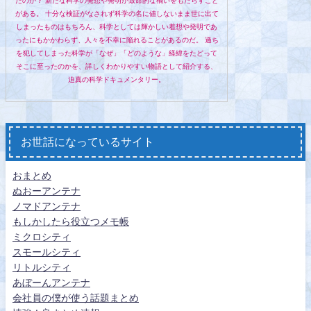
たのか？ 新たな科学の発想や発明が致命的な禍いをもたらすこと
がある。 十分な検証がなされず科学の名に値しないまま世に出て
しまったものはもちろん、科学としては輝かしい着想や発明であ
ったにもかかわらず、人々を不幸に陥れることがあるのだ。 過ち
を犯してしまった科学が「なぜ」「どのような」経緯をたどって
そこに至ったのかを、詳しくわかりやすい物語として紹介する、
迫真の科学ドキュメンタリー。
お世話になっているサイト
おまとめ
ぬおーアンテナ
ノマドアンテナ
もしかしたら役立つメモ帳
ミクロシティ
スモールシティ
リトルシティ
あぼーんアンテナ
会社員の僕が使う話題まとめ