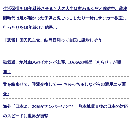
生活習慣を10年継続させると人の人生は変わるんだと確信中。幼稚
園時代は足が遅かった子供と鬼ごっこしたり一緒にサッカー教室に
行ったりを10年続けた結果…
【悲報】国民民主党、結局日和って自民に譲歩しそう
磁気嵐、地球由来のイオンが主導…JAXAの衛星「あらせ」が観
測！
舌を絡ませて、唾液交換して── ちゅっちゅしながらの濃厚エッ画
像♪
海外「日本よ、お前がナンバーワンだ」 熊本地震直後の日本の対応
のスピードに世界が衝撃