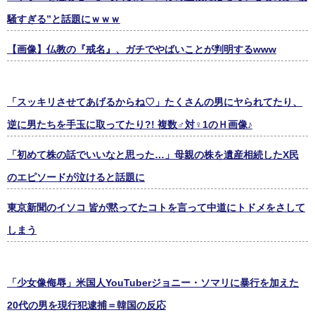
騒すぎる”と話題にｗｗｗ
【画像】仏教の『戒名』、ガチでやばいことが判明するwww
「スッキリさせてあげるからね♡」たくさんの男にヤられてたり、
逆に男たちを手玉に取ってたり?! 複数♂対♀1のＨ画像♪
「初めて株の話でいいなと思った…」母親の株を遺産相続したX民
のエピソードが泣けると話題に
東京新聞のイソコ 皆が黙ってたコトを言って中道にトドメをさして
しまう
「少女像侮辱」米国人YouTuberジョニー・ソマリに暴行を加えた
20代の男を現行犯逮捕＝韓国の反応