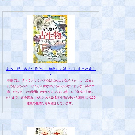
ああ、愛しき古生物たち - 無念にも滅びてしまった彼ら
-
本書では、ティラノサウルスをはじめとするメジャーな「恐竜」
たちはもちろん、どこが正面なのかもわからないような「謎の生
物」たちや、その造形にかわいらしさすら感じる「奇妙な生物」
たちまで、古今東西、ありとあらゆる古生物の中から選抜した120
種類の生物たちを紹介しています。