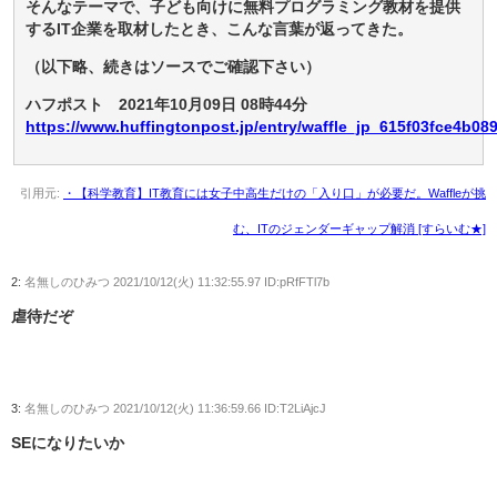
そんなテーマで、子ども向けに無料プログラミング教材を提供
するIT企業を取材したとき、こんな言葉が返ってきた。
（以下略、続きはソースでご確認下さい）
ハフポスト 2021年10月09日 08時44分
https://www.huffingtonpost.jp/entry/waffle_jp_615f03fce4b0
引用元:
・【科学教育】IT教育には女子中高生だけの「入り口」が必要だ。Waffleが挑
む、ITのジェンダーギャップ解消 [すらいむ★]
2:
名無しのひみつ
2021/10/12(火) 11:32:55.97 ID:pRfFTl7b
虐待だぞ
3:
名無しのひみつ
2021/10/12(火) 11:36:59.66 ID:T2LiAjcJ
SEになりたいか