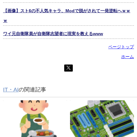
【画像】スト6の不人気キャラ、Modで脱がされて一発逆転へｗｗ
ｗ
ワイ元自衛隊員が自衛隊志望者に現実を教えるwww
ページトップ
ホーム
IT・AI
の関連記事