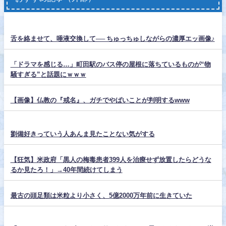
舌を絡ませて、唾液交換して── ちゅっちゅしながらの濃厚エッ画像♪
「ドラマを感じる…」町田駅のバス停の屋根に落ちているものが“物
騒すぎる”と話題にｗｗｗ
【画像】仏教の『戒名』、ガチでやばいことが判明するwww
劉備好きっていう人あんま見たことない気がする
【狂気】米政府「黒人の梅毒患者399人を治療せず放置したらどうな
るか見たろ！」→40年間続けてしまう
最古の頭足類は米粒より小さく、5億2000万年前に生きていた