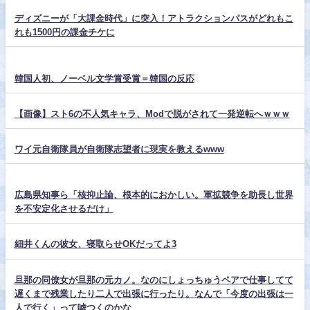
ディズニーが「大課金時代」に突入！アトラクションパスがどれもこ
れも1500円の課金チケに
韓国人初、ノーベル文学賞受賞＝韓国の反応
【画像】スト6の不人気キャラ、Modで脱がされて一発逆転へｗｗｗ
ワイ元自衛隊員が自衛隊志望者に現実を教えるwww
広島県知事ら「核抑止論、根本的におかしい。軍拡競争を助長し世界
を不安定化させるだけ」
細井くんの彼女、寝取らせOKだってよ3
旦那の同僚女が旦那の元カノ。なのにしょっちゅうペアで仕事してて
遅くまで残業したり二人で出張に行ったり。なんで「今度の出張は一
人で行く」って嘘つくのかな