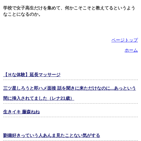
学校で女子高生だけを集めて、何かこそこそと教えてるというよう
なことになるのか。
ページトップ
ホーム
【Ｈな体験】延長マッサージ
三ツ星しろうと即ハメ面接 話を聞きに来ただけなのに...あっという
間に挿入されてました（レナ21歳）
生きイキ 藤森ねね
劉備好きっていう人あんま見たことない気がする