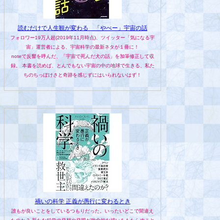
読むだけで人生観が変わる 「やべー」宇宙の話
フォロワー19万人超(2019年11月時点)、ツイッター「気になる宇
宙」運営者による、宇宙科学の最新ネタが１冊に！
noteで反響を呼んだ、「宇宙で死んだ犬の話」を加筆修正して収
録。 本書を読めば、とんでもない宇宙の中の地球で生きる、私た
ちのちっぽけさと奇跡を感じずにはいられないはず！
禍いの科学 正義が愚行に変わるとき
誰もが良いことをしているつもりだった。いったいどこで間違え