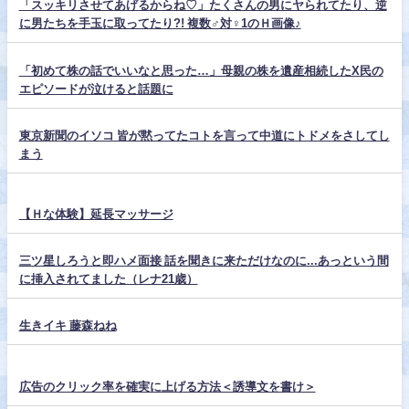
「スッキリさせてあげるからね♡」たくさんの男にヤられてたり、逆
に男たちを手玉に取ってたり?! 複数♂対♀1のＨ画像♪
「初めて株の話でいいなと思った…」母親の株を遺産相続したX民の
エピソードが泣けると話題に
東京新聞のイソコ 皆が黙ってたコトを言って中道にトドメをさしてし
まう
【Ｈな体験】延長マッサージ
三ツ星しろうと即ハメ面接 話を聞きに来ただけなのに...あっという間
に挿入されてました（レナ21歳）
生きイキ 藤森ねね
広告のクリック率を確実に上げる方法＜誘導文を書け＞