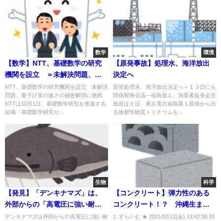
数学
環境
【数学】NTT、基礎数学の研究
【原発事故】処理水、海洋放出
機関を設立 ＝未解決問題、量
決定へ
子計算の速さの秘密解明に挑戦
NTT、基礎数学の研究機関を設立 未解決
原発処理水、海洋放出決定へ＝１３日にも
問題、量子計算の速さの秘密解明に挑戦
関係閣僚会議―福島第１、漁業者反発必至
＝
NTTは10月1日、基礎数学研究を推進する
政府は９日、東京電力福島第１原発から出
組織「基礎数学研究セ...
る放射性物質トリチウムを...
生物
科学
【発見】「デンキナマズ」は、
【コンクリート】弾力性のある
外部からの「高電圧に強い耐
コンクリート！？ 沖縄生ま
性」を持っていた！
れ・世界初の技術で広がる未来
デンキナマズは外部からの高電圧に強い耐
1: すらいむ ★ 2021/02/12(金) 13:42:38.33