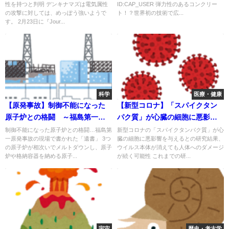
性を持つと判明 デンキナマズは電気属性
ID:CAP_USER 弾力性のあるコンクリー
の攻撃に対しては、めっぽう強いようで
ト！？世界初の技術で広...
す。 2月23日に『Jour...
科学
医療・健康
【原発事故】制御不能になった
【新型コロナ】「スパイクタン
原子炉との格闘 ～福島第一原
パク質」が心臓の細胞に悪影響
発事故の現場で書かれた「遺
を与える！～ウイルス本体が消
制御不能になった原子炉との格闘…福島第
新型コロナの「スパイクタンパク質」が心
一原発事故の現場で書かれた「遺書」 3つ
臓の細胞に悪影響を与えるとの研究結果、
書」～
えても人体へのダメージが続く
の原子炉が相次いでメルトダウンし、原子
ウイルス本体が消えても人体へのダメージ
可能性～
炉や格納容器を納める原子...
が続く可能性 これまでの研...
宇宙
歴史・考古学