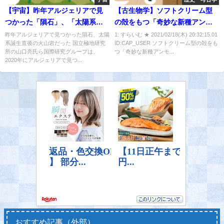
【宇宙】昨年アルジェリアで見
【古生物学】ソフトクリーム型
つかった「隕石」、「太陽系誕
の殻をもつ「奇妙な新種アンモ
生直後」の「火山岩」だった！
ナイト」を北海道で発見
昨年アルジェリアで見つかった隕石、太陽
1: すらいむ ★ 2021/02/18(木) 20:32:15.01
系誕生直後の火山岩だった 国立極地研究
ID:CAP_USER ソフトクリーム型の殻をも
所の山口亮氏ら国際研究グループは、
つ「奇妙な新種アンモ...
2020年にアルジェリアで見つ...
おすすめ記事（外部）