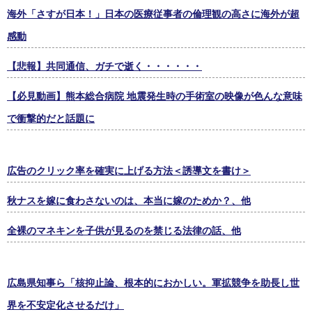
海外「さすが日本！」日本の医療従事者の倫理観の高さに海外が超
感動
【悲報】共同通信、ガチで逝く・・・・・・
【必見動画】熊本総合病院 地震発生時の手術室の映像が色んな意味
で衝撃的だと話題に
広告のクリック率を確実に上げる方法＜誘導文を書け＞
秋ナスを嫁に食わさないのは、本当に嫁のためか？、他
全裸のマネキンを子供が見るのを禁じる法律の話、他
広島県知事ら「核抑止論、根本的におかしい。軍拡競争を助長し世
界を不安定化させるだけ」