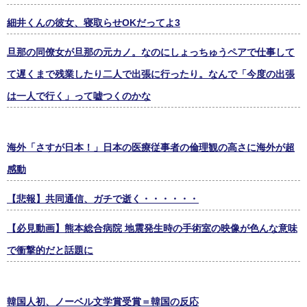
細井くんの彼女、寝取らせOKだってよ3
旦那の同僚女が旦那の元カノ。なのにしょっちゅうペアで仕事して
て遅くまで残業したり二人で出張に行ったり。なんで「今度の出張
は一人で行く」って嘘つくのかな
海外「さすが日本！」日本の医療従事者の倫理観の高さに海外が超
感動
【悲報】共同通信、ガチで逝く・・・・・・
【必見動画】熊本総合病院 地震発生時の手術室の映像が色んな意味
で衝撃的だと話題に
韓国人初、ノーベル文学賞受賞＝韓国の反応