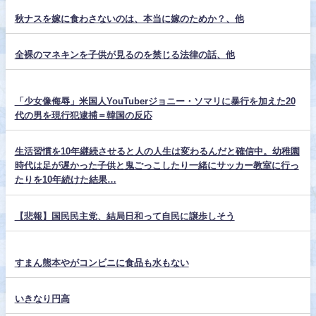
秋ナスを嫁に食わさないのは、本当に嫁のためか？、他
全裸のマネキンを子供が見るのを禁じる法律の話、他
「少女像侮辱」米国人YouTuberジョニー・ソマリに暴行を加えた20
代の男を現行犯逮捕＝韓国の反応
生活習慣を10年継続させると人の人生は変わるんだと確信中。幼稚園
時代は足が遅かった子供と鬼ごっこしたり一緒にサッカー教室に行っ
たりを10年続けた結果…
【悲報】国民民主党、結局日和って自民に譲歩しそう
すまん熊本やがコンビニに食品も水もない
いきなり円高