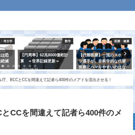
史・考古学
数学
医療・健康
先は恐
【円周率】62兆8000億桁計
【代替医療】一流のスポー
量絶滅
算 ＝世界記録更新＝
ツ選手が、非科学的な代替
医療にハマりやすいのはな
2021-08-23
ぜか？
庁、BCCとCCを間違えて記者ら400件のメアドを流出させる！
2021-08-31
とCCを間違えて記者ら400件のメ