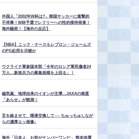
外国人「2002年W杯は?」韓国サッカーに衝撃的
不祥事！W杯予選でレフリーへの性的接待発覚！
海外騒然！【海外の反応】
【NBA】ニック・ナースもレブロン・ジェームズ
のPG起用を示唆か
ウクライナ軍参謀本部「今年のロシア軍死傷者24
万人…新規兵力の募集規模を上回る」！
磁気嵐、地球由来のイオンが主導…JAXAの衛星
「あらせ」が観測！
舌を絡ませて、唾液交換して── ちゅっちゅしなが
らの濃厚エッ画像♪
海外「日本よ、お前がナンバーワンだ」 熊本地震