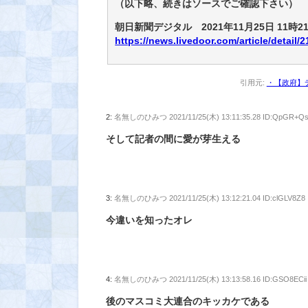
（以下略、続きはソースでご確認下さい）
朝日新聞デジタル 2021年11月25日 11時2
https://news.livedoor.com/article/detail/
引用元:
・【政府】デ
2:
名無しのひみつ
2021/11/25(木) 13:11:35.28 ID:QpGR+Q
そして記者の間に愛が芽生える
3:
名無しのひみつ
2021/11/25(木) 13:12:21.04 ID:clGLV8Z8
今違いを知ったオレ
4:
名無しのひみつ
2021/11/25(木) 13:13:58.16 ID:GSO8ECii
後のマスコミ大連合のキッカケである