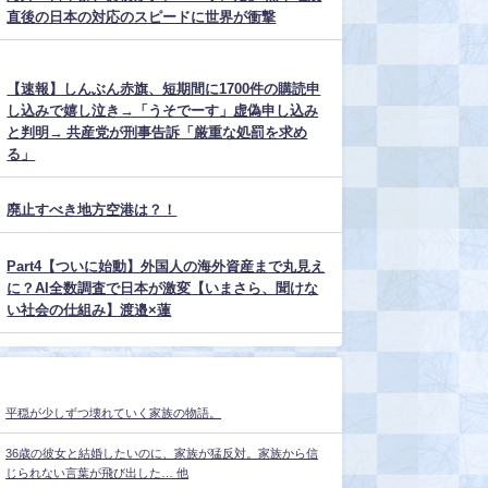
直後の日本の対応のスピードに世界が衝撃
【速報】しんぶん赤旗、短期間に1700件の購読申
し込みで嬉し泣き→「うそでーす」虚偽申し込み
と判明→ 共産党が刑事告訴「厳重な処罰を求め
る」
廃止すべき地方空港は？！
Part4【ついに始動】外国人の海外資産まで丸見え
に？AI全数調査で日本が激変【いまさら、聞けな
い社会の仕組み】渡邉×蓮
平穏が少しずつ壊れていく家族の物語。
36歳の彼女と結婚したいのに、家族が猛反対。家族から信
じられない言葉が飛び出した… 他