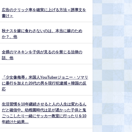
広告のクリック率を確実に上げる方法＜誘導文を
書け＞
秋ナスを嫁に食わさないのは、本当に嫁のため
か？、他
全裸のマネキンを子供が見るのを禁じる法律の
話、他
「少女像侮辱」米国人YouTuberジョニー・ソマリ
に暴行を加えた20代の男を現行犯逮捕＝韓国の反
応
生活習慣を10年継続させると人の人生は変わるん
だと確信中。幼稚園時代は足が遅かった子供と鬼
ごっこしたり一緒にサッカー教室に行ったりを10
年続けた結果…