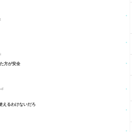
X
i
した方が安全
I+F
使えるわけないだろ