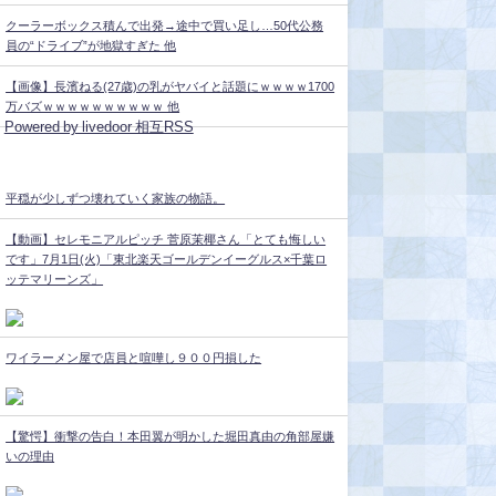
クーラーボックス積んで出発→途中で買い足し…50代公務
員の“ドライブ”が地獄すぎた 他
【画像】長濱ねる(27歳)の乳がヤバイと話題にｗｗｗｗ1700
万バズｗｗｗｗｗｗｗｗｗｗ 他
Powered by livedoor 相互RSS
平穏が少しずつ壊れていく家族の物語。
【動画】セレモニアルピッチ 菅原茉椰さん「とても悔しい
です」7月1日(火)「東北楽天ゴールデンイーグルス×千葉ロ
ッテマリーンズ」
ワイラーメン屋で店員と喧嘩し９００円損した
【驚愕】衝撃の告白！本田翼が明かした堀田真由の角部屋嫌
いの理由