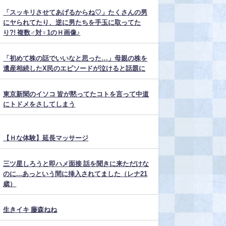
「スッキリさせてあげるからね♡」たくさんの男
にヤられてたり、逆に男たちを手玉に取ってた
り?! 複数♂対♀1のＨ画像♪
「初めて株の話でいいなと思った…」母親の株を
遺産相続したX民のエピソードが泣けると話題に
東京新聞のイソコ 皆が黙ってたコトを言って中道
にトドメをさしてしまう
【Ｈな体験】延長マッサージ
三ツ星しろうと即ハメ面接 話を聞きに来ただけな
のに...あっという間に挿入されてました（レナ21
歳）
生きイキ 藤森ねね