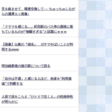
舌を絡ませて、唾液交換して── ちゅっちゅしなが
らの濃厚エッ画像♪
「ドラマを感じる…」町田駅のバス停の屋根に落
ちているものが“物騒すぎる”と話題にｗｗｗ
【画像】仏教の『戒名』、ガチでやばいことが判
明するwww
明治維新後の徳川家について語る
「自分は不遇」と感じる人ほど、他者を“利用価
値”で判断する
人前で涙をこらえ「ひとりで泣く人」の性格特性
が明らかに