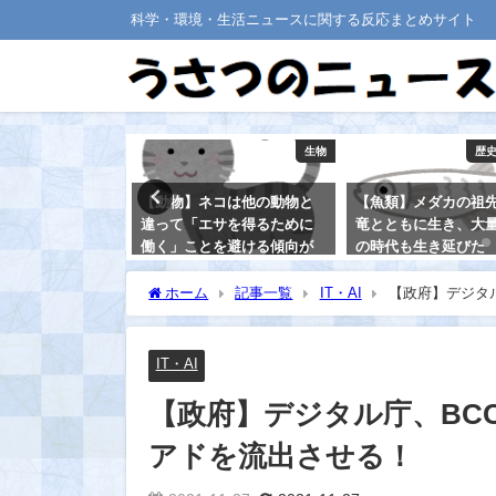
科学・環境・生活ニュースに関する反応まとめサイト
医療・健康
生物
歴
トの代謝は、
【動物】ネコは他の動物と
【魚類】メダカの祖
ら５０代では低
違って「エサを得るために
竜とともに生き、大
！
働く」ことを避ける傾向が
の時代も生き延びた
ある
2021-08-25
ホーム
記事一覧
IT・AI
【政府】デジタル
2021-08-20
IT・AI
【政府】デジタル庁、BCC
アドを流出させる！