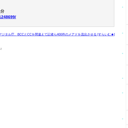
1分
21248699/
ジタル庁、BCCとCCを間違えて記者ら400件のメアドを流出させる [すらいむ★]
sz