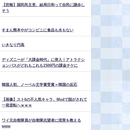
【悲報】国民民主党、結局日和って自民に譲歩し
そう
すまん熊本やがコンビニに食品も水もない
いきなり円高
ディズニーが「大課金時代」に突入！アトラクシ
ョンパスがどれもこれも1500円の課金チケに
韓国人初、ノーベル文学賞受賞＝韓国の反応
【画像】スト6の不人気キャラ、Modで脱がされて
一発逆転へｗｗｗ
ワイ元自衛隊員が自衛隊志望者に現実を教える
www