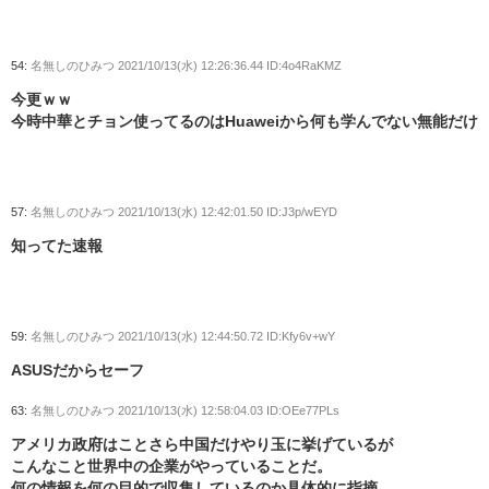
54:
名無しのひみつ
2021/10/13(水) 12:26:36.44 ID:4o4RaKMZ
今更ｗｗ
今時中華とチョン使ってるのはHuaweiから何も学んでない無能だけ
57:
名無しのひみつ
2021/10/13(水) 12:42:01.50 ID:J3p/wEYD
知ってた速報
59:
名無しのひみつ
2021/10/13(水) 12:44:50.72 ID:Kfy6v+wY
ASUSだからセーフ
63:
名無しのひみつ
2021/10/13(水) 12:58:04.03 ID:OEe77PLs
アメリカ政府はことさら中国だけやり玉に挙げているが
こんなこと世界中の企業がやっていることだ。
何の情報を何の目的で収集しているのか具体的に指摘