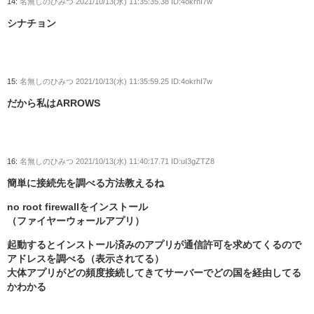
14:
名無しのひみつ
2021/10/13(水) 11:35:35.38 ID:4okrhI7w
シナチョン
15:
名無しのひみつ
2021/10/13(水) 11:35:59.25 ID:4okrhI7w
だから私はARROWS
16:
名無しのひみつ
2021/10/13(水) 11:40:17.71 ID:uI3gZTZ8
簡単に接続先を調べる方法教えるね
no root firewallをインストール
（ファイヤーウォールアプリ）
起動するとインストール済みのアプリが通信許可を求めてくるので
アドレスを調べる（表示されてる）
大体アプリがどの頻度接続してきてサーバーでどの国を経由してる
かわかる