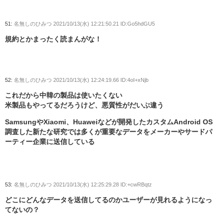
51:
名無しのひみつ
2021/10/13(水) 12:21:50.21 ID:Go5hdGU5
規約とかまったく読まんがな！
52:
名無しのひみつ
2021/10/13(水) 12:24:19.66 ID:4oI+xNjb
これだから中韓の製品は使いたくない
米製品もやってるだろうけど、悪質性がだいぶ違う
SamsungやXiaomi、Huaweiなどが開発したカスタムAndroid OS
調査した新たな研究では多くが重要なデータをメーカーやサードパ
ーティー企業に送信している
53:
名無しのひみつ
2021/10/13(水) 12:25:29.28 ID:+cwRBqtz
どこにどんなデータを送信してるのかユーザーが見れるようになっ
てないの？