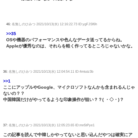
46:
名無しのひみつ
2021/10/13(水) 12:16:22.73 ID:ygFJSf6h
>>35
OSや機器のパフォーマンスや色んなデータ送ってるからね。
Appleが優秀なのは、それらを軽く作ってるところじゃないかな。
36:
名無しのひみつ
2021/10/13(水) 12:04:54.11 ID:4mtutz3b
>>1
ここにアップルやGoogle、マイクロソフトなんかも含まれるんじゃ
ないの？？
中国韓国だけがやってるような印象操作が狙い？？( ・◇・)？
37:
名無しのひみつ
2021/10/13(水) 12:05:23.65 ID:mn5tPye1
この記事を読んで中韓しかやってないと思い込んだやつは確実にア