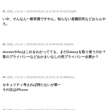
41:
名無しのひみつ
2021/10/13(水) 12:10:29.41 ID:IwZZQgAY
いや、そんなん一般常識ですやん。知らない皇國臣民などおらんや
ろ。
42:
名無しのひみつ
2021/10/13(水) 12:10:48.69 ID:J0taL6Io
docmoやAuはこれをわかってても、まだGalaxyを取り使うのか？
客のプライバシーなどおかまいなしの売プライバシー企業か？
43:
名無しのひみつ
2021/10/13(水) 12:10:51.41 ID:df6NQIcz
セキュリティ考えれば持たないが第一
その次はiPhone