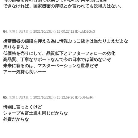
できなければ、国家機密の搾取とか言われても説得力はない。
64:
名無しのひみつ
2021/10/13(水) 13:00:27.12 ID:q/bD2Gc3
携帯機器の値段を抑える為に情報ぶっこ抜きは当たりまえだよな
周りを見ろよ
低価格を売りにして、品質低下とアフターフォローの劣化
高品質、丁寧なサポートなんて今の日本では望めないぞ
未来に有るのは、マスターベーションな世界だぞ
アーー気持ち良いーー
65:
名無しのひみつ
2021/10/13(水) 13:12:59.20 ID:3c64wiRh
情弱に言っとくけど
シャープも富士通も同じだからな
外資だからな