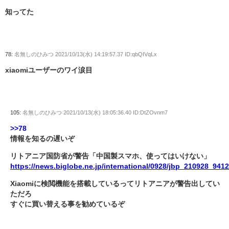
知ってた
78:
名無しのひみつ
2021/10/13(水) 14:19:57.37 ID:qbQIVqLx
xiaomiユーザーのワイ涙目
105:
名無しのひみつ
2021/10/13(水) 18:05:36.40 ID:DtZOvnm7
>>78
情報を知るの遅いぞ
リトアニア国防省が警告「中国製スマホ、使ってはいけない」
https://news.biglobe.ne.jp/international/0928/jbp_210928_941
Xiaomiに検閲機能を搭載しているってリトアニアが警告出してい
ただろ
すぐに買い替える事を勧めているぞ