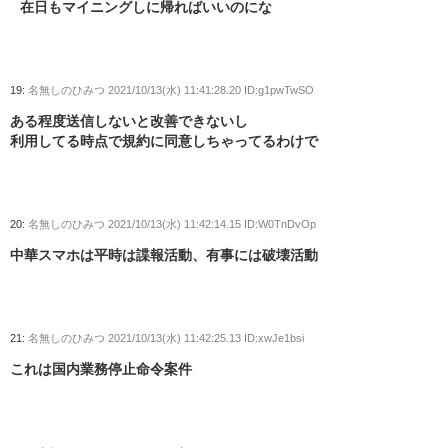
在日もマイニングしに帰ればいいのにな
19:
名無しのひみつ
2021/10/13(水) 11:41:28.20 ID:g1pwTwSO
ある程度送信しないと改善できないし
利用してる時点で規約に同意しちゃってるわけで
20:
名無しのひみつ
2021/10/13(水) 11:42:14.15 ID:W0TnDvOp
中華スマホは平時は諜報活動、有事には破壊活動
21:
名無しのひみつ
2021/10/13(水) 11:42:25.13 ID:xwJe1bsi
これは国内業務停止命令案件