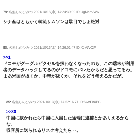
79:
名無しのひみつ
2021/10/13(水) 14:24:30.92 ID:UgMsm/Ww
シナ産はともかく韓流サムソンは駄目でしょ絶対
80:
名無しのひみつ
2021/10/13(水) 14:26:01.47 ID:XJVlAK2F
>>1
ドコモがグーグルピクセルを扱わなくなったのも、この端末が利用
者のデータハックしてるのがドコモにバレたからだと思ってるわ。
まあ米国が抜くか、中韓が抜くか、それをどう考えるかだが。
85:
名無しのひみつ
2021/10/13(水) 14:52:16.71 ID:6wxFb0PC
>>80
中国に抜かれたら中国に入国した途端に逮捕とかありえるから
な。
収容所に送られるリスク考えたら‥。