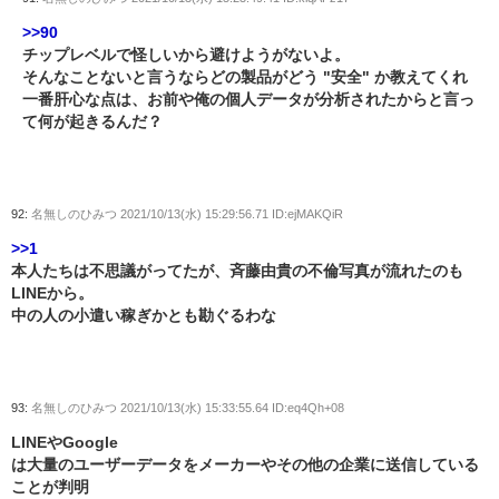
>>90
チップレベルで怪しいから避けようがないよ。
そんなことないと言うならどの製品がどう "安全" か教えてくれ
一番肝心な点は、お前や俺の個人データが分析されたからと言っ
て何が起きるんだ？
92:
名無しのひみつ
2021/10/13(水) 15:29:56.71 ID:ejMAKQiR
>>1
本人たちは不思議がってたが、斉藤由貴の不倫写真が流れたのも
LINEから。
中の人の小遣い稼ぎかとも勘ぐるわな
93:
名無しのひみつ
2021/10/13(水) 15:33:55.64 ID:eq4Qh+08
LINEやGoogle
は大量のユーザーデータをメーカーやその他の企業に送信している
ことが判明