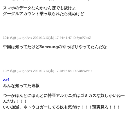
スマホのデータなんかなんぼでも抜けよ
グーグルアカウント乗っ取られたら死ぬけど
101:
名無しのひみつ
2021/10/13(水) 17:44:41.47 ID:6yoP7sxZ
中国は知ってたけどSamsungのやっぱりやってたんだな
102:
名無しのひみつ
2021/10/13(水) 17:48:16.54 ID:/VahBW4U
>>1
みんな知ってた速報
つーかほんとにほんとに特亜アルカニダはゴミカスな奴しかいねー
んだわ！！！
いい加減、ネトウヨガーしてる奴も気付け！！！現実見ろ！！！