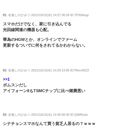
81:
名無しのひみつ
2021/10/13(水) 14:27:36.56 ID:7PX9Angz
スマホだけでなく、家に引き込んでる
光回線関連の機器も心配。
華為のHGWとか、オンラインでファーム
更新するついでに何をされてるかわからない。
82:
名無しのひみつ
2021/10/13(水) 14:29:19.85 ID:PbncW2Zf
>>1
ボムスンだし
アイフォーン8もTSMCチップに比べ燃費悪い
83:
名無しのひみつ
2021/10/13(水) 14:40:08.40 ID:QiWN/uto
シナチョンスマホなんて買う貧乏人居るの？ｗｗｗ