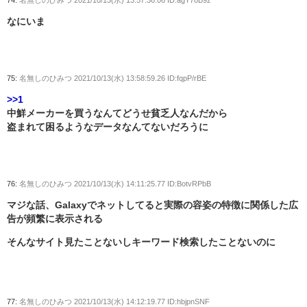
74:
名無しのひみつ
2021/10/13(水) 13:57:36.06 ID:agY78B9z
なにいま
75:
名無しのひみつ
2021/10/13(水) 13:58:59.26 ID:fqpP/rBE
>>1
中鮮メーカーを買うなんてどうせ貧乏人なんだから
盗まれて困るようなデータなんてないだろうに
76:
名無しのひみつ
2021/10/13(水) 14:11:25.77 ID:BotvRPbB
マジな話、Galaxyでネットしてると実際の容姿の特徴に関係した広
告が頻繁に表示される
そんなサイト見たことないしキーワード検索したことないのに
77:
名無しのひみつ
2021/10/13(水) 14:12:19.77 ID:hbjpnSNF