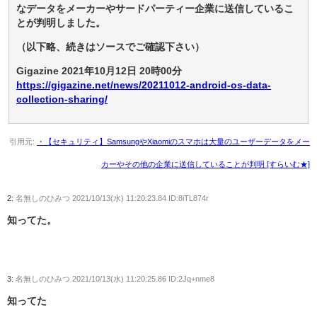
なデータをメーカーやサードパーティー企業に送信しているこ
とが判明しました。
（以下略、続きはソースでご確認下さい）
Gigazine 2021年10月12日 20時00分
https://gigazine.net/news/20211012-android-os-data-
collection-sharing/
引用元:
・【セキュリティ】SamsungやXiaomiのスマホは大量のユーザーデータをメー
カーやその他の企業に送信していることが判明 [すらいむ★]
2:
名無しのひみつ
2021/10/13(水) 11:20:23.84 ID:8iTL874r
知ってた。
3:
名無しのひみつ
2021/10/13(水) 11:20:25.86 ID:2Jq+nme8
知ってた