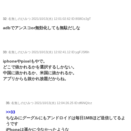
32:
名無しのひみつ
2021/10/13(水) 12:01:02.62 ID:8S8Oz2gT
adbでアンスコor無効化しても無駄だしな
33:
名無しのひみつ
2021/10/13(水) 12:02:41.12 ID:ygFJSf6h
iphoneやpixelもやで。
どこで抜かれるかを選択するしかない。
中国に抜かれるか、米国に抜かれるか。
アプリからも抜かれ放題だからね。
35:
名無しのひみつ
2021/10/13(水) 12:04:26.25 ID:df6NQIcz
>>33
ちなみにグーグルにもアンドロイドは毎日1MBほど送信してるよ
うです
iPhoneは遥かに少なかったような