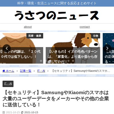
科学・環境・生活ニュースに関する反応まとめサイト
about
contact
生物
宇宙
【いきもの】イヌの毛色パターン
【天文】ナゾの天体「踊る幽霊」
は、「家畜化」より遥か昔から存
の正体に、天文学者が困惑す
在していた！
る・・
2021-08-22
2021-08-22
ホーム
記事一覧
IT・AI
【セキュリティ】SamsungやXiaomiのスマホは
大量のユーザーデータをメーカーやその他の企業に送信している！
IT・AI
【セキュリティ】SamsungやXiaomiのスマホは
大量のユーザーデータをメーカーやその他の企業
に送信している！
2021-10-15
2021-10-15