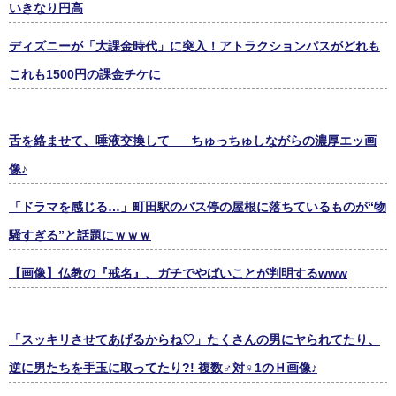
いきなり円高
ディズニーが「大課金時代」に突入！アトラクションパスがどれも
これも1500円の課金チケに
舌を絡ませて、唾液交換して── ちゅっちゅしながらの濃厚エッ画
像♪
「ドラマを感じる…」町田駅のバス停の屋根に落ちているものが“物
騒すぎる”と話題にｗｗｗ
【画像】仏教の『戒名』、ガチでやばいことが判明するwww
「スッキリさせてあげるからね♡」たくさんの男にヤられてたり、
逆に男たちを手玉に取ってたり?! 複数♂対♀1のＨ画像♪