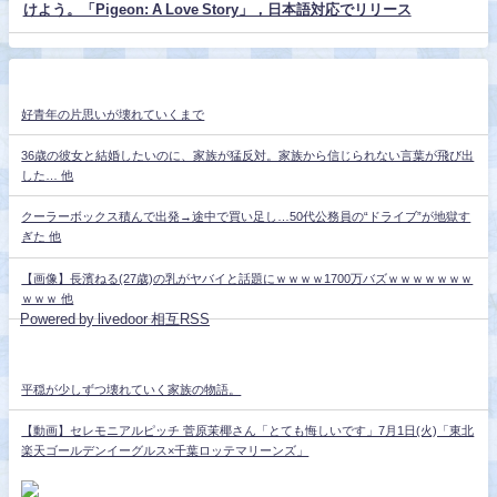
けよう。「Pigeon: A Love Story」，日本語対応でリリース
好青年の片思いが壊れていくまで
36歳の彼女と結婚したいのに、家族が猛反対。家族から信じられない言葉が飛び出
した… 他
クーラーボックス積んで出発→途中で買い足し…50代公務員の“ドライブ”が地獄す
ぎた 他
【画像】長濱ねる(27歳)の乳がヤバイと話題にｗｗｗｗ1700万バズｗｗｗｗｗｗｗ
ｗｗｗ 他
Powered by livedoor 相互RSS
平穏が少しずつ壊れていく家族の物語。
【動画】セレモニアルピッチ 菅原茉椰さん「とても悔しいです」7月1日(火)「東北
楽天ゴールデンイーグルス×千葉ロッテマリーンズ」