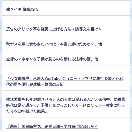
生きイキ 藤森ねね
広告のクリック率を確実に上げる方法＜誘導文を書け＞
秋ナスを嫁に食わさないのは、本当に嫁のためか？、他
全裸のマネキンを子供が見るのを禁じる法律の話、他
「少女像侮辱」米国人YouTuberジョニー・ソマリに暴行を加えた20
代の男を現行犯逮捕＝韓国の反応
生活習慣を10年継続させると人の人生は変わるんだと確信中。幼稚園
時代は足が遅かった子供と鬼ごっこしたり一緒にサッカー教室に行っ
たりを10年続けた結果…
【悲報】国民民主党、結局日和って自民に譲歩しそう