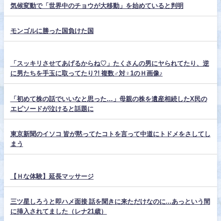
気候変動で「世界中のチョウが大移動」を始めていると判明
モンゴルに勝った国負けた国
「スッキリさせてあげるからね♡」たくさんの男にヤられてたり、逆
に男たちを手玉に取ってたり?! 複数♂対♀1のＨ画像♪
「初めて株の話でいいなと思った…」母親の株を遺産相続したX民の
エピソードが泣けると話題に
東京新聞のイソコ 皆が黙ってたコトを言って中道にトドメをさしてし
まう
【Ｈな体験】延長マッサージ
三ツ星しろうと即ハメ面接 話を聞きに来ただけなのに...あっという間
に挿入されてました（レナ21歳）