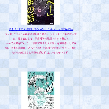
読むだけで人生観が変わる 「やべー」宇宙の話
フォロワー19万人超(2019年11月時点)、ツイッター「気になる宇
宙」運営者による、宇宙科学の最新ネタが１冊に！
noteで反響を呼んだ、「宇宙で死んだ犬の話」を加筆修正して収
録。 本書を読めば、とんでもない宇宙の中の地球で生きる、私た
ちのちっぽけさと奇跡を感じずにはいられないはず！