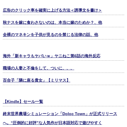
広告のクリック率を確実に上げる方法＜誘導文を書け＞
秋ナスを嫁に食わさないのは、本当に嫁のためか？、他
全裸のマネキンを子供が見るのを禁じる法律の話、他
海外「新キャラもヤバいｗ」ヤニねこ第6話の海外反応
職場の人妻と不倫をして、ついに、、、
百合子「隣に座る貴女」【ミリマス】
【Kindle】セール一覧
終末世界農場シミュレーション「Doloc Town」が正式リリース
へ。“圧倒的に好評”な人気作が日本語対応で遊びやすく