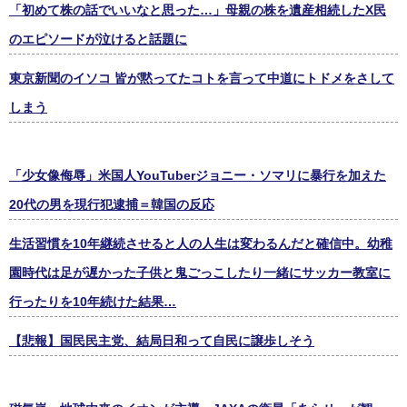
「初めて株の話でいいなと思った…」母親の株を遺産相続したX民
のエピソードが泣けると話題に
東京新聞のイソコ 皆が黙ってたコトを言って中道にトドメをさして
しまう
「少女像侮辱」米国人YouTuberジョニー・ソマリに暴行を加えた
20代の男を現行犯逮捕＝韓国の反応
生活習慣を10年継続させると人の人生は変わるんだと確信中。幼稚
園時代は足が遅かった子供と鬼ごっこしたり一緒にサッカー教室に
行ったりを10年続けた結果…
【悲報】国民民主党、結局日和って自民に譲歩しそう