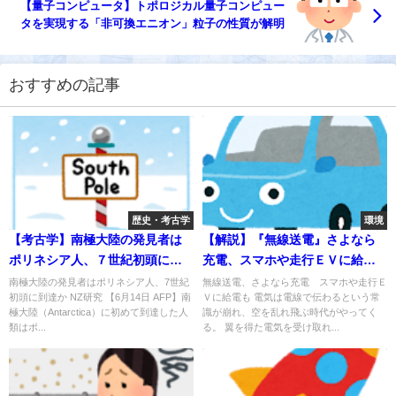
【量子コンピュータ】トポロジカル量子コンピュー
タを実現する「非可換エニオン」粒子の性質が解明
おすすめの記事
歴史・考古学
環境
【考古学】南極大陸の発見者は
【解説】『無線送電』さよなら
ポリネシア人、７世紀初頭に到
充電、スマホや走行ＥＶに給電
達か！？
も
南極大陸の発見者はポリネシア人、7世紀
無線送電、さよなら充電 スマホや走行Ｅ
初頭に到達か NZ研究 【6月14日 AFP】南
Ｖに給電も 電気は電線で伝わるという常
極大陸（Antarctica）に初めて到達した人
識が崩れ、空を乱れ飛ぶ時代がやってく
類はポ...
る。 翼を得た電気を受け取れ...