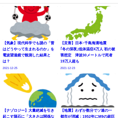
【気象】現代科学でも謎の「雷
【災害】日本･千島海溝地震
はどうやって生まれるのか」を
｢冬の深夜｣低体温症4万人 初の被
電波望遠鏡で観測した結果と
害想定 津波30メートルで死者
は？
19万人超も
2021-12-25
2021-12-23
【ナゾロジー】大量絶滅を引き
【地震】わずか数分でソ連の一
起こす隕石に「大きさは関係な
都市が消滅：1952年にM9の超巨