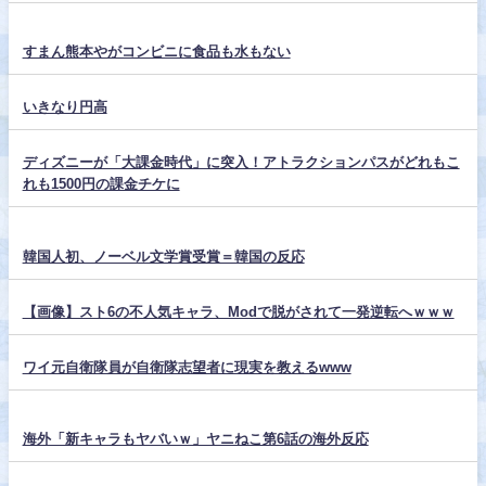
すまん熊本やがコンビニに食品も水もない
いきなり円高
ディズニーが「大課金時代」に突入！アトラクションパスがどれもこ
れも1500円の課金チケに
韓国人初、ノーベル文学賞受賞＝韓国の反応
【画像】スト6の不人気キャラ、Modで脱がされて一発逆転へｗｗｗ
ワイ元自衛隊員が自衛隊志望者に現実を教えるwww
海外「新キャラもヤバいｗ」ヤニねこ第6話の海外反応