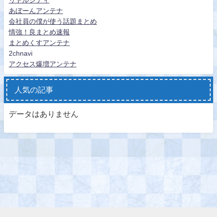
リトルシティ
あぼーんアンテナ
会社員の僕が使う話題まとめ
情強！良まとめ速報
まとめくすアンテナ
2chnavi
アクセス爆増アンテナ
人気の記事
データはありません