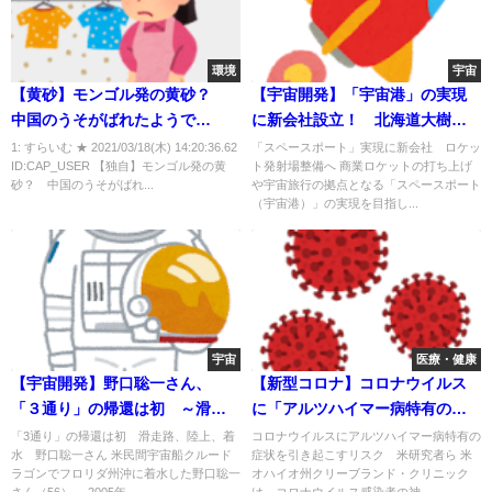
環境
宇宙
【黄砂】モンゴル発の黄砂？
【宇宙開発】「宇宙港」の実現
中国のうそがばれたようで
に新会社設立！ 北海道大樹町
す・・(´-ω-`)
にロケット発射場整備へ 2025
1: すらいむ ★ 2021/03/18(木) 14:20:36.62
「スペースポート」実現に新会社 ロケッ
ID:CAP_USER 【独自】モンゴル発の黄
ト発射場整備へ 商業ロケットの打ち上げ
年目標
砂？ 中国のうそがばれ...
や宇宙旅行の拠点となる「スペースポート
（宇宙港）」の実現を目指し...
宇宙
医療・健康
【宇宙開発】野口聡一さん、
【新型コロナ】コロナウイルス
「３通り」の帰還は初 ～滑走
に「アルツハイマー病特有の症
路、陸上、着水～
状を引き起こす」リスクが！？
「3通り」の帰還は初 滑走路、陸上、着
コロナウイルスにアルツハイマー病特有の
水 野口聡一さん 米民間宇宙船クルード
症状を引き起こすリスク 米研究者ら 米
ラゴンでフロリダ州沖に着水した野口聡一
オハイオ州クリーブランド・クリニック