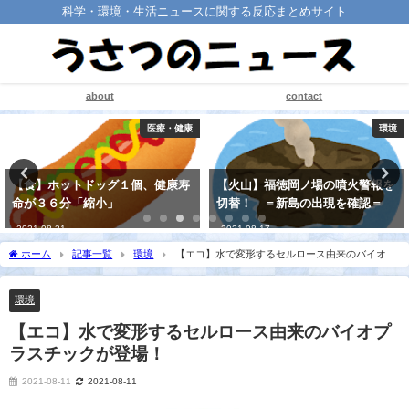
科学・環境・生活ニュースに関する反応まとめサイト
about
contact
環境
医療・健康
【火山】福徳岡ノ場の噴火警報を
【代謝】ヒトの代謝は、「２０代
切替！ ＝新島の出現を確認＝
から５０代では低下しない」！
2021-08-17
2021-08-28
ホーム
記事一覧
環境
【エコ】水で変形するセルロース由来のバイオプ
ラスチックが登場！
環境
【エコ】水で変形するセルロース由来のバイオプ
ラスチックが登場！
2021-08-11
2021-08-11