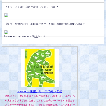
ワイラーメン屋で店員と喧嘩し９００円損した
【驚愕】衝撃の告白！本田翼が明かした堀田真由の角部屋嫌いの理由
Powered by livedoor 相互RSS
Newton大図鑑シリーズ 恐竜大図鑑
恐竜は,今から約2億3000万年ほど前にあらわれました。 姿かたち
や大きさもさまざまに進化し,なかには全長が30メートルを超える
ような巨大な恐竜もいました。 彼らは,約1億6000万年ものあいだ