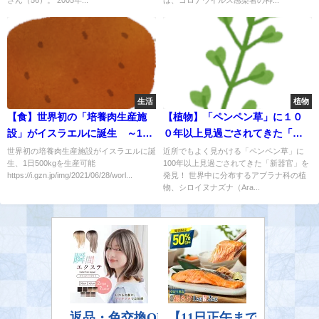
さん（56）。 2005年...
は、コロナウイルス感染者の神...
生活
植物
【食】世界初の「培養肉生産施
【植物】「ペンペン草」に１０
設」がイスラエルに誕生 ～1日
０年以上見過ごされてきた「新
500kgを生産可能～
器官」を発見！
世界初の培養肉生産施設がイスラエルに誕
近所でもよく見かける「ペンペン草」に
生、1日500kgを生産可能
100年以上見過ごされてきた「新器官」を
https://i.gzn.jp/img/2021/06/28/worl...
発見！ 世界中に分布するアブラナ科の植
物、シロイヌナズナ（Ara...