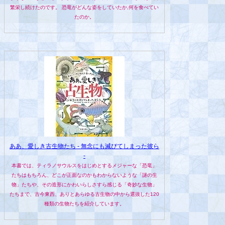
繁栄し続けたのです。 恐竜がどんな姿をしていたか,何を食べてい
たのか。
ああ、愛しき古生物たち - 無念にも滅びてしまった彼ら
-
本書では、ティラノサウルスをはじめとするメジャーな「恐竜」
たちはもちろん、どこが正面なのかもわからないような「謎の生
物」たちや、その造形にかわいらしさすら感じる「奇妙な生物」
たちまで、古今東西、ありとあらゆる古生物の中から選抜した120
種類の生物たちを紹介しています。