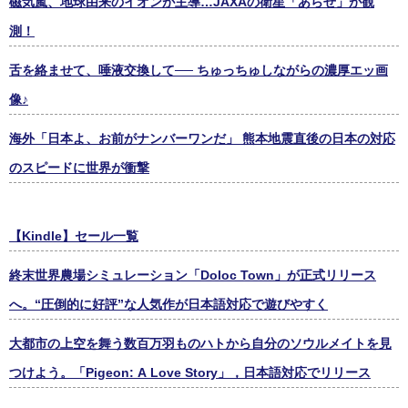
磁気嵐、地球由来のイオンが主導…JAXAの衛星「あらせ」が観
測！
舌を絡ませて、唾液交換して── ちゅっちゅしながらの濃厚エッ画
像♪
海外「日本よ、お前がナンバーワンだ」 熊本地震直後の日本の対応
のスピードに世界が衝撃
【Kindle】セール一覧
終末世界農場シミュレーション「Doloc Town」が正式リリース
へ。“圧倒的に好評”な人気作が日本語対応で遊びやすく
大都市の上空を舞う数百万羽ものハトから自分のソウルメイトを見
つけよう。「Pigeon: A Love Story」，日本語対応でリリース