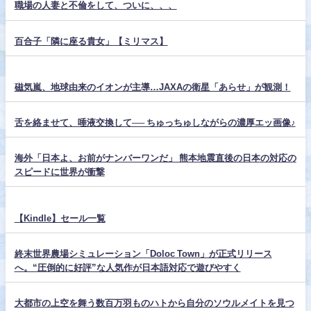
職場の人妻と不倫をして、ついに、、、
百合子「隣に座る貴女」【ミリマス】
磁気嵐、地球由来のイオンが主導…JAXAの衛星「あらせ」が観測！
舌を絡ませて、唾液交換して── ちゅっちゅしながらの濃厚エッ画像♪
海外「日本よ、お前がナンバーワンだ」 熊本地震直後の日本の対応の
スピードに世界が衝撃
【Kindle】セール一覧
終末世界農場シミュレーション「Doloc Town」が正式リリース
へ。“圧倒的に好評”な人気作が日本語対応で遊びやすく
大都市の上空を舞う数百万羽ものハトから自分のソウルメイトを見つ