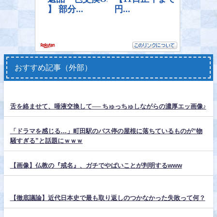
おすすめ記事（外部）
舌を絡ませて、唾液交換して── ちゅっちゅしながらの濃厚エッ画像♪
「ドラマを感じる…」町田駅のバス停の屋根に落ちているものが“物
騒すぎる”と話題にｗｗｗ
【画像】仏教の『戒名』、ガチでやばいことが判明するwww
【徹底議論】近代日本史で最も取り返しのつかなかった失敗って何？