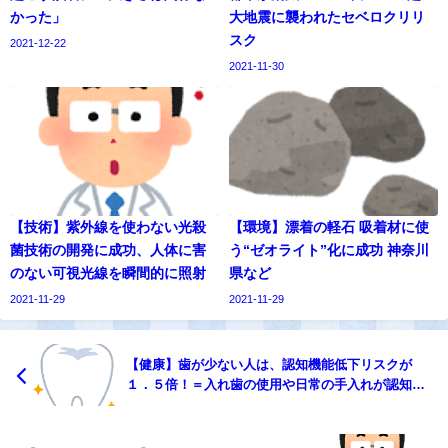
かった」
大地震に襲われたセベロクリリ
スク
2021-12-22
2021-11-30
【技術】紫外線を使わない光殺
【環境】漂着の軽石 吸着材に使
菌技術の開発に成功、人体に害
う“ゼオライト”化に成功 神奈川
のない可視光線を瞬間的に照射
県など
2021-11-29
2021-11-29
【健康】歯が少ない人は、認知機能低下リスクが
１．５倍！＝入れ歯の使用や日常の手入れが認知症
予防のカギ＝