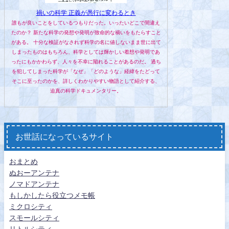
禍いの科学 正義が愚行に変わるとき
誰もが良いことをしているつもりだった。いったいどこで間違え
たのか？ 新たな科学の発想や発明が致命的な禍いをもたらすこと
がある。 十分な検証がなされず科学の名に値しないまま世に出て
しまったものはもちろん、科学としては輝かしい着想や発明であ
ったにもかかわらず、人々を不幸に陥れることがあるのだ。 過ち
を犯してしまった科学が「なぜ」「どのような」経緯をたどって
そこに至ったのかを、詳しくわかりやすい物語として紹介する、
迫真の科学ドキュメンタリー。
お世話になっているサイト
おまとめ
ぬおーアンテナ
ノマドアンテナ
もしかしたら役立つメモ帳
ミクロシティ
スモールシティ