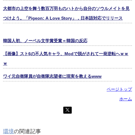
大都市の上空を舞う数百万羽ものハトから自分のソウルメイトを見
つけよう。「Pigeon: A Love Story」，日本語対応でリリース
韓国人初、ノーベル文学賞受賞＝韓国の反応
【画像】スト6の不人気キャラ、Modで脱がされて一発逆転へｗｗ
ｗ
ワイ元自衛隊員が自衛隊志望者に現実を教えるwww
ページトップ
ホーム
環境
の関連記事