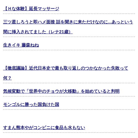
【Ｈな体験】延長マッサージ
三ツ星しろうと即ハメ面接 話を聞きに来ただけなのに...あっという
間に挿入されてました（レナ21歳）
生きイキ 藤森ねね
【徹底議論】近代日本史で最も取り返しのつかなかった失敗って
何？
気候変動で「世界中のチョウが大移動」を始めていると判明
モンゴルに勝った国負けた国
すまん熊本やがコンビニに食品も水もない