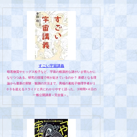
すごい宇宙講義
暗黒物質やヒッグス粒子など、宇宙の根源的な謎がいま明らかに
なりつつある。研究の現場で何が起きているのか？ 基礎となる理
論から最新の実験・観測の方法まで、異端の素粒子物理学者が１
００を超えるスライドと共にわかりやすく語った、３時間×４日の
一般公開講座＜完全版＞。